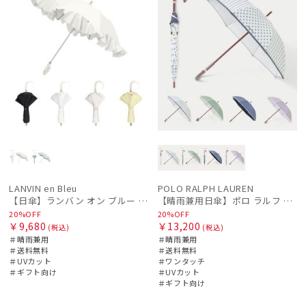
LANVIN en Bleu
POLO RALPH LAUREN
【日傘】ランバン オン ブルー (LANVIN en Bleu) ラッフルフリル ショート折りたたみ傘 楽折り
【晴雨兼用日傘】ポロ ラルフ ローレン (POLO RALPH LAUREN) WoodBloac Flower 遮光 UV 遮熱
20%OFF
20%OFF
￥9,680
￥13,200
(税込)
(税込)
＃晴雨兼用
＃晴雨兼用
＃送料無料
＃送料無料
＃UVカット
＃ワンタッチ
＃ギフト向け
＃UVカット
＃ギフト向け