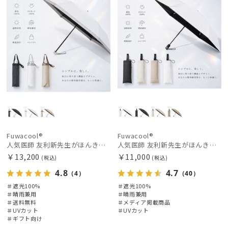
価格の低い
順
人気順
売上点数順
お気に入り
順
Fuwacool®
Fuwacool®
人気医師 友利新先生がほんきで作った”絶対に忘れない誰でも日傘” 50【晴雨兼用折りたたみ日傘】フワクール® (Fuwacool®) 雨の日OK 軽量 遮光100% UV100%
人気医師 友利新先生がほんきで作った”絶対に忘れない誰でも日傘”ワンタッチ開閉日傘【晴雨兼用折りたたみ日傘】フワクール® (Fuwacool®) 雨の日OK 軽量 遮光100% UV100％
￥13,200
￥11,000
(税込)
(税込)
4.8
4.7
（4）
（40）
＃遮光100%
＃遮光100%
＃晴雨兼用
＃晴雨兼用
＃送料無料
＃メディア掲載商品
＃UVカット
＃UVカット
＃ギフト向け