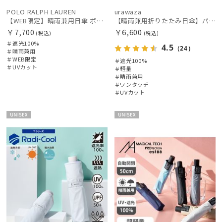
POLO RALPH LAUREN
urawaza
【WEB限定】晴雨兼用日傘 ポロ ラルフ ローレン（POLO RALPH LAUREN）オーバーロック刺繍 遮光100 UV100
【晴雨兼用折りたたみ日傘】パッとさして、サッとしまえる傘コワザ(kowaza) プレーン 50 遮光100% UV100% 自動開閉傘 ワンタッチ
￥7,700
￥6,600
(税込)
(税込)
＃遮光100%
4.5
（24）
＃晴雨兼用
＃WEB限定
＃遮光100%
＃UVカット
＃軽量
＃晴雨兼用
＃ワンタッチ
＃UVカット
UNISE
UNISE
X
X