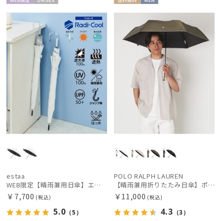
WEB限
UNISE
送料無
MEN
定
X
料
estaa
POLO RALPH LAUREN
WEB限定【晴雨兼用日傘】エスタ(estaa)REIKYAKUパラソル 55㎝ ラディクール 遮光100 UV100 ボタンジャンプ
【晴雨兼用折りたたみ日傘】ポロ ラルフ ローレン (POLO RALPH LAUREN) ポロベア 遮光100% UVメンズ日傘 自動開閉
￥7,700
￥11,000
(税込)
(税込)
5.0
4.3
（5）
（3）