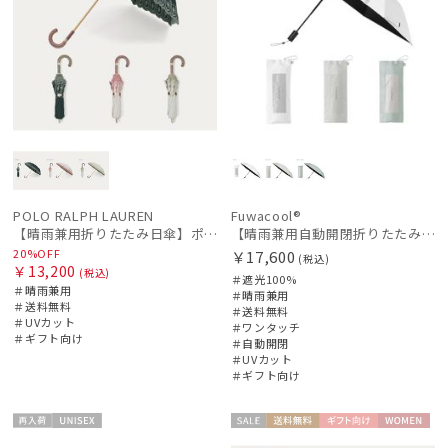
POLO RALPH LAUREN
Fuwacool®
【晴雨兼用折りたたみ日傘】ポロ ラルフ ローレン (POLO RALPH LAUREN) フローラル刺繍 遮光 遮熱 UV
【晴雨兼用自動開閉折りたたみ日傘】フワクール®（Fuwacool®）ワンポイントロゴ 遮光100 UV100 ワンタッチ開閉
20%OFF
￥17,600
(税込)
￥13,200
(税込)
＃遮光100%
＃晴雨兼用
＃晴雨兼用
＃送料無料
＃送料無料
＃UVカット
＃ワンタッチ
＃ギフト向け
＃自動開閉
＃UVカット
＃ギフト向け
再入
UNISE
セー
送料無
ギフト
WOME