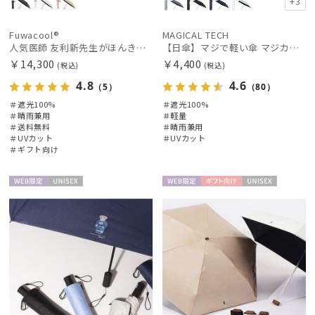
+3
手袋・アームカバー
Fuwacool®
MAGICAL TECH
人気医師 友利新先生がほんきで作った”絶対に忘れない誰でも日傘” 55【晴雨兼用折りたたみ日傘】フワクール® (Fuwacool®) 雨の日OK 軽量 遮光100% UV100%
【日傘】マジで軽い傘 マジカルテックプロテクション(MAGICAL TECH PROTECTION)50cm 晴雨兼用傘折りたたみ日傘 一級遮光100% UV 軽量 人気 レディース メンズ
￥14,300
￥4,400
(税込)
(税込)
その他
4.8
4.6
（5）
（80）
＃遮光100%
＃遮光100%
＃晴雨兼用
＃軽量
カラー
＃送料無料
＃晴雨兼用
＃UVカット
＃UVカット
＃ギフト向け
価格・割引率
WEB限
UNISE
WEB限
ギフト
UNISE
在庫表示
定
X
定
向け
X
販売状況
入荷状況