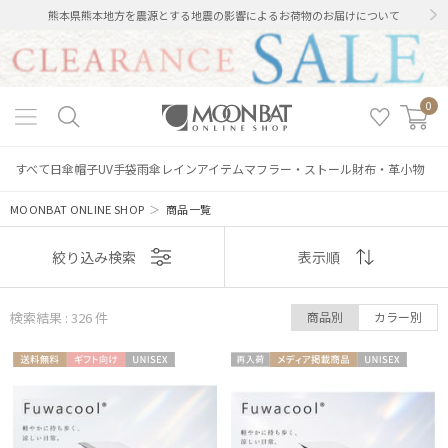
熊本県熊本地方を震源とする地震の影響によるお荷物のお届けについて
0
すべて
日傘
帽子
UV手袋
雨傘
レインアイテム
マフラー・ストール
財布・革小物
MOONBAT ONLINE SHOP
＞
商品一覧
表示
絞り込み検索
表示順
順
検索結果 : 326
件
商品別
カラー別
おすすめ
送料無
ギフト
UNISE
再入
メディア掲
UNISE
新着
料
向け
X
荷
載商品
X
価格の高い
順