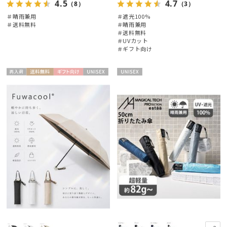
4.5
4.7
（8）
（3）
＃晴雨兼用
＃遮光100%
＃送料無料
＃晴雨兼用
＃送料無料
＃UVカット
＃ギフト向け
絞り込み
再入
送料無
ギフト
UNISE
UNISE
荷
料
向け
X
X
レディース
メンズ
キッズ
カテゴリー
ブランド
傘機能