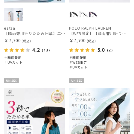
estaa
POLO RALPH LAUREN
【晴雨兼用折りたたみ日傘】エスタ(estaa)REIKYAKUパラソル 54㎝ 世界初の放射冷却素材ラディクール 遮光100 UV100 耐風
【WEB限定】【晴雨兼用折りたたみ日傘】ポロ ラルフ ローレン (POLO RALPH LAUREN) 遮熱 UV 晴雨兼用
￥7,700
￥7,700
(税込)
(税込)
4.2
5.0
（13）
（2）
＃晴雨兼用
＃晴雨兼用
＃UVカット
＃WEB限定
＃UVカット
UNISE
UNISE
X
X