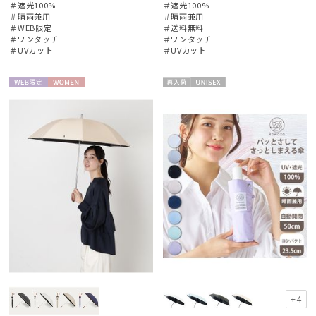
＃遮光100%
＃遮光100%
＃晴雨兼用
＃晴雨兼用
＃WEB限定
＃送料無料
＃ワンタッチ
＃ワンタッチ
＃UVカット
＃UVカット
WEB限
WOME
再入
UNISE
定
N
荷
X
+4