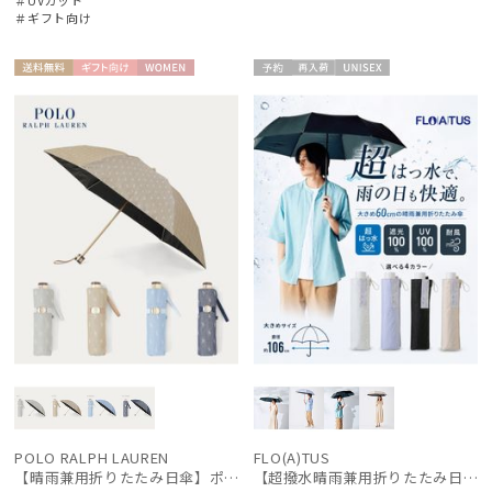
＃UVカット
＃ギフト向け
送料無
ギフト
WOME
予約
再入
UNISE
料
向け
N
荷
X
POLO RALPH LAUREN
FLO(A)TUS
【晴雨兼用折りたたみ日傘】ポロ ラルフ ローレン (POLO RALPH LAUREN) 先染めジャガード 遮光 UV 遮熱
【超撥水晴雨兼用折りたたみ日傘】フロータス（FLO(A)TUS）プレーン 大きめ60 晴雨兼用 UV100 遮光100 簡単開閉 耐風