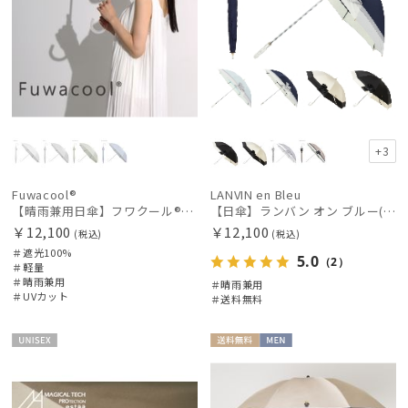
+3
Fuwacool®
LANVIN en Bleu
【晴雨兼用日傘】フワクール®ホワイト（Fuwacool® White）ジオメタリックラメ 遮光100 UV100
【日傘】ランバン オン ブルー(LANVIN en Bleu) ビジューリボン 晴雨兼用日傘 遮光 遮熱 UV
￥12,100
￥12,100
(税込)
(税込)
＃遮光100%
5.0
（2）
＃軽量
＃晴雨兼用
＃晴雨兼用
＃UVカット
＃送料無料
UNISE
送料無
MEN
X
料