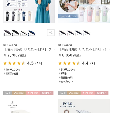
+1
urawaza
urawaza
【晴雨兼用折りたたみ日傘】ウラワザ（urawaza） 無地 55㎝ 折りたたみ傘 晴雨兼用 100%遮光 UV100%
【晴雨兼用折りたたみ日傘】パッとさして、サッとしまえる傘コワザ(kowaza) ボーダー 50 遮光100% UV100%
￥7,700
￥6,050
(税込)
(税込)
4.5
4.4
（13）
（7）
＃遮光100%
＃遮光100%
＃晴雨兼用
＃軽量
＃晴雨兼用
＃UVカット
セー
送料無
ギフト
WOME
セー
送料無
ギフト
WOME
ル
料
向け
N
ル
料
向け
N