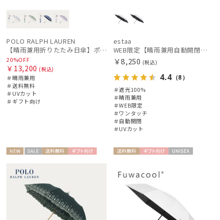
POLO RALPH LAUREN
estaa
【晴雨兼用折りたたみ日傘】ポロ ラルフ ローレン (POLO RALPH LAUREN) WoodBloac Flower 遮光 UV 遮熱
WEB限定【晴雨兼用自動開閉日傘】エスタ(estaa)REIKYAKUパラソル 55㎝ ラディクール 遮光100 UV100 ワンタッチ開閉
20%OFF
￥8,250
(税込)
￥13,200
(税込)
4.4
（8）
＃晴雨兼用
＃送料無料
＃遮光100%
＃UVカット
＃晴雨兼用
＃ギフト向け
＃WEB限定
＃ワンタッチ
＃自動開閉
＃UVカット
NEW
セー
送料無
ギフト
送料無
ギフト
UNISE
WOME
ル
料
向け
料
向け
X
N