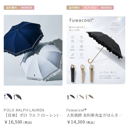
送料無
WOME
送料無
ギフト
WOME
料
N
料
向け
N
POLO RALPH LAUREN
Fuwacool®
【日傘】ポロ ラルフ ローレン(POLO RALPH LAUREN)エンブフリル 長傘 【公式ムーンバット】 遮光 遮熱 UV 晴雨兼用
人気医師 友利新先生がほんきで作った”絶対に忘れない誰でも日傘” エレガント派のバンブーフリル【晴雨兼用日傘】フワクール® (Fuwacool®) 雨の日OK 軽量 遮光100% UV100％
￥16,500
￥14,300
(税込)
(税込)