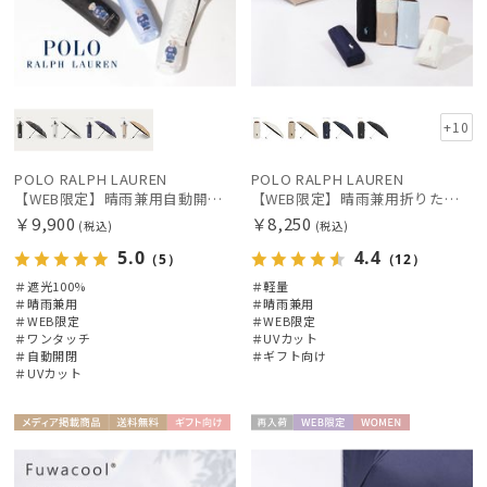
+10
POLO RALPH LAUREN
POLO RALPH LAUREN
【WEB限定】晴雨兼用自動開閉日傘 ポロ ラルフ ローレン（POLO RALPH LAUREN）ベア 遮光100 UV100 ワンタッチ開閉
【WEB限定】晴雨兼用折りたたみ日傘 ポロ ラルフ ローレン ポロポニー刺繍 POLO BEAR 雨の日OK 遮光100% 遮熱 簡単開閉 UV100% 晴雨兼用
￥9,900
￥8,250
(税込)
(税込)
5.0
4.4
（5）
（12）
＃遮光100%
＃軽量
＃晴雨兼用
＃晴雨兼用
＃WEB限定
＃WEB限定
＃ワンタッチ
＃UVカット
＃自動開閉
＃ギフト向け
＃UVカット
メディア掲
送料無
ギフト
再入
WEB限
WOME
WOME
載商品
料
向け
荷
定
N
N