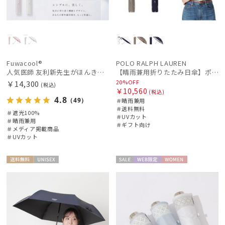
Fuwacool®
POLO RALPH LAUREN
人気医師 友利新先生がほんきで作った”絶対に忘れない誰でも日傘” エレガント派のバンブーフリル【晴雨兼用折日傘】フワクール® (Fuwacool®) 雨の日OK 軽量 遮光100% UV100％
【晴雨兼用折りたたみ日傘】ポロ ラルフ ローレン (POLO RALPH LAUREN) カラーベア 遮光 遮熱 UV 晴雨兼用
20%OFF
￥14,300
(税込)
￥10,560
(税込)
4.8
（49）
＃晴雨兼用
＃送料無料
＃遮光100%
＃UVカット
＃晴雨兼用
＃ギフト向け
＃メディア掲載商品
＃UVカット
送料無
UNISE
セー
WEB限
WOME
料
X
ル
定
N