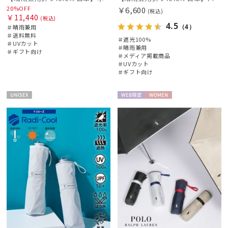
20%OFF
￥6,600
(税込)
￥11,440
(税込)
4.5
（4）
＃晴雨兼用
＃送料無料
＃遮光100%
＃UVカット
＃晴雨兼用
＃ギフト向け
＃メディア掲載商品
＃UVカット
＃ギフト向け
UNISE
WEB限
WOME
X
定
N