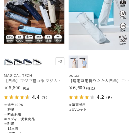
+3
MAGICAL TECH
estaa
【日傘】マジで軽い傘 マジカルテックプロテクション（MAGICAL TECH PROTECTION）Tough 12 rib55cm
【晴雨兼用折りたたみ日傘】エスタ(estaa)REIKYAKUパラソル 50㎝ 世界初の放射冷却素材ラディクール 遮光100 UV100
￥6,600
￥6,600
(税込)
(税込)
4.4
4.2
（9）
（9）
＃遮光100%
＃晴雨兼用
＃軽量
＃UVカット
＃晴雨兼用
＃メディア掲載商品
＃耐風
＃12本骨