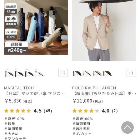
+2
+1
MAGICAL TECH
POLO RALPH LAUREN
【日傘】マジで軽い傘 マジカルテックプロテクション(MAGICAL TECH PROTECTION) 58cm 晴雨兼用傘自動開閉折りたたみ日傘 一級遮光100% UV 軽量 機能性 大きめ 人気
【晴雨兼用折りたたみ日傘】ポロ ラルフ ローレン (POLO RALPH LAUREN) ポロベア 遮光100% UVメンズ日傘 簡単開閉
￥5,830
￥11,000
(税込)
(税込)
4.5
4.0
（45）
（2）
＃遮光100%
＃遮光100%
＃軽量
＃晴雨兼用
＃晴雨兼用
＃送料無料
＃大きめ
＃UVカット
＃ワンタッチ