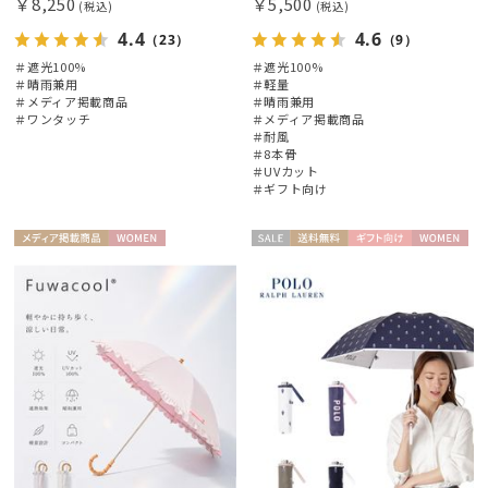
￥8,250
￥5,500
(税込)
(税込)
4.4
4.6
（23）
（9）
＃遮光100%
＃遮光100%
＃晴雨兼用
＃軽量
＃メディア掲載商品
＃晴雨兼用
＃ワンタッチ
＃メディア掲載商品
＃耐風
＃8本骨
＃UVカット
＃ギフト向け
メディア掲
WOME
セー
送料無
ギフト
WOME
載商品
N
ル
料
向け
N