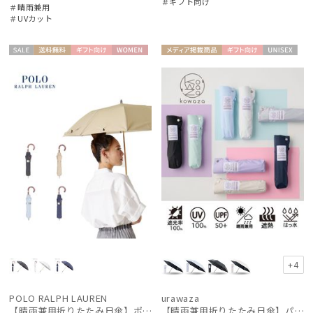
＃ギフト向け
＃晴雨兼用
＃UVカット
セー
送料無
ギフト
WOME
メディア掲
ギフト
UNISE
ル
料
向け
N
載商品
向け
X
+4
POLO RALPH LAUREN
urawaza
【晴雨兼用折りたたみ日傘】ポロ ラルフ ローレン (POLO RALPH LAUREN) 無地刺繍 遮光 遮熱 UV 晴雨兼用
【晴雨兼用折りたたみ日傘】パッとさして、サッとしまえる傘コワザ(kowaza) ライトプレーン 50 遮光100% UV100%