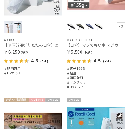
+3
estaa
MAGICAL TECH
【晴雨兼用折りたたみ日傘】エスタ(estaa)REIKYAKUパラソル 大きめ60㎝ 世界初の放射冷却素材ラディクール 遮光100 UV100 耐風
【日傘】マジで軽い傘 マジカルテックプロテクション(MAGICAL TECH PROTECTION) 50cm 晴雨兼用傘自動開閉折りたたみ日傘 一級遮光100% UV 軽量 機能性 人気
￥8,250
￥5,500
(税込)
(税込)
4.3
4.5
（14）
（23）
＃晴雨兼用
＃遮光100%
＃UVカット
＃軽量
＃晴雨兼用
＃ワンタッチ
＃UVカット
メディア掲
ギフト
UNISE
UNISE
載商品
向け
X
X