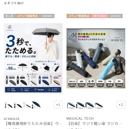
＃ギフト向け
再入
メディア掲
UNISE
メディア掲
ギフト
UNISE
荷
載商品
X
載商品
向け
X
+1
+2
urawaza
MAGICAL TECH
【晴雨兼用折りたたみ日傘】ウラワザ（urawaza）無地 55㎝ 晴雨兼用 遮光100% UV100% 自動開閉 ワンタッチ
【日傘】マジで軽い傘 マジカルテックプロテクション（MAGICAL TECH PROTECTION）Tough W rib55cm 耐風 軽量 遮光100