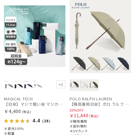
荷
X
ル
料
向け
N
+2
MAGICAL TECH
POLO RALPH LAUREN
【日傘】マジで軽い傘 マジカルテックプロテクション(MAGICAL TECH PROTECTION)5flat 晴雨兼用傘折りたたみ日傘 一級遮光100% UV 軽量 コンパクト持ち運びに便利 人気
【晴雨兼用日傘】ポロ ラルフ ローレン (POLO RALPH LAUREN) 無地刺繍 簡単開閉 遮光 遮熱 UV 日本製
20%OFF
￥4,400
(税込)
￥11,440
(税込)
4.4
（38）
＃晴雨兼用
＃送料無料
＃遮光100%
＃UVカット
＃軽量