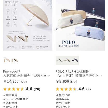
Fuwacool®
POLO RALPH LAUREN
人気医師 友利新先生がほんきで作った”絶対に忘れない誰でも日傘” 55【晴雨兼用折りたたみ日傘】フワクール® (Fuwacool®) 雨の日OK 軽量 遮光100% UV100%
【WEB限定】晴雨兼用折りたたみ日傘 ポロ ラルフ ローレン（POLO RALPH LAUREN）ワンポイントベア 遮光100 UV100
￥14,300
￥9,900
(税込)
(税込)
4.6
4.6
（20）
（5）
＃晴雨兼用
＃遮光100%
＃メディア掲載商品
＃晴雨兼用
＃送料無料
＃WEB限定
＃UVカット
＃UVカット