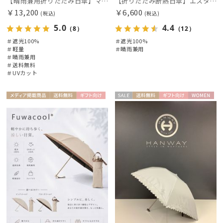
【晴雨兼用折りたたみ日傘】マッキントッシュ フィロソフィー (MACKINTOSH PHILOSOPHY)コーギー 雨の日OK 軽量 遮光100％ 遮熱 UV
【折りたたみ断熱日傘】エスタ (estaa) ハニカム断熱パラソル 55㎝ 折りたたみ傘 晴雨兼用 遮光100 UV100
￥13,200
￥6,600
(税込)
(税込)
5.0
4.4
（8）
（12）
＃遮光100%
＃遮光100%
＃軽量
＃晴雨兼用
＃晴雨兼用
＃送料無料
＃UVカット
メディア掲
送料無
ギフト
セー
送料無
ギフト
WOME
WOME
載商品
料
向け
ル
料
向け
N
N
件