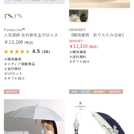
Fuwacool®
HANWAY
人気医師 友利新先生がほんきで作った”絶対に忘れない誰でも日傘” 50【晴雨兼用折りたたみ日傘】フワクール® (Fuwacool®) 雨の日OK 軽量 遮光100％ UV100%
【晴雨兼用 折りたたみ日傘】ハンウェイ（ＨＡＮＷＡＹ）Lace（レース）
30%OFF
￥13,200
(税込)
￥12,320
(税込)
4.5
（26）
＃晴雨兼用
＃送料無料
＃晴雨兼用
＃ギフト向け
＃メディア掲載商品
＃送料無料
＃UVカット
＃ギフト向け
WOME
予約
再入
送料無
WOME
N
荷
料
N