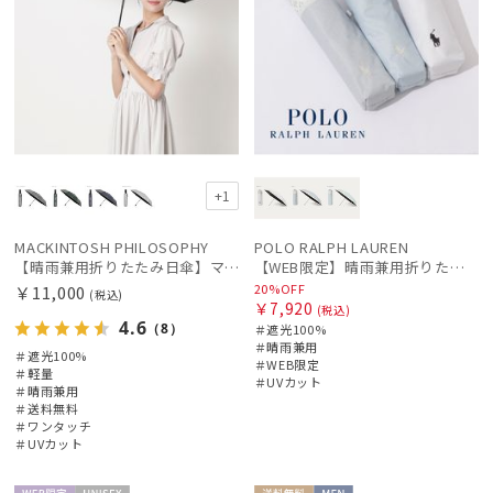
+1
MACKINTOSH PHILOSOPHY
POLO RALPH LAUREN
【晴雨兼用折りたたみ日傘】マッキントッシュ フィロソフィー (MACKINTOSH PHILOSOPHY) バーブレラ サンプロテクト（SUNPROTECT）自動開閉 遮光100
【WEB限定】晴雨兼用折りたたみ日傘 ポロ ラルフ ローレン（POLO RALPH LAUREN）シャンブレーレース 遮光100 UV100
20%OFF
￥11,000
(税込)
￥7,920
(税込)
4.6
（8）
＃遮光100%
＃晴雨兼用
＃遮光100%
＃WEB限定
＃軽量
＃UVカット
＃晴雨兼用
＃送料無料
＃ワンタッチ
＃UVカット