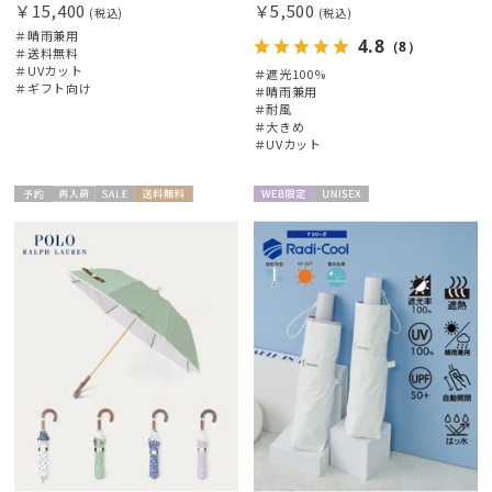
￥15,400
￥5,500
(税込)
(税込)
＃晴雨兼用
4.8
（8）
＃送料無料
＃UVカット
＃遮光100%
＃ギフト向け
＃晴雨兼用
＃耐風
＃大きめ
＃UVカット
予約
再入
セー
送料無
WEB限
UNISE
ギフト
WOME
荷
ル
料
定
X
向け
N