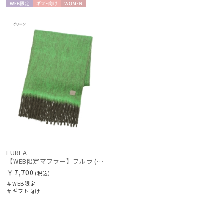
WEB限
ギフト
WOME
定
向け
N
FURLA
【WEB限定マフラー】フルラ (FURLA) シャギーグラデーション ボリュームマフラー200cm×40cm プレゼント ギフト クリスマス
￥7,700
(税込)
＃WEB限定
＃ギフト向け