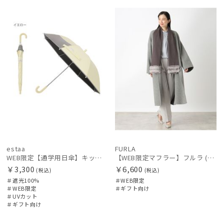
WEB限
ギフト
KIDS
WEB限
ギフト
WOME
定
向け
定
向け
N
価格・割引率
在庫表示
販売状況
入荷状況
estaa
FURLA
WEB限定【通学用日傘】キッズ日傘 プレーン 遮光100 UV100 耐風
【WEB限定マフラー】フルラ (FURLA) ウール100％ スノートップマフラー190cm×30cm フェイクファー プレゼント ギフト クリスマス
￥3,300
￥6,600
(税込)
(税込)
＃遮光100%
＃WEB限定
＃WEB限定
＃ギフト向け
＃UVカット
＃ギフト向け