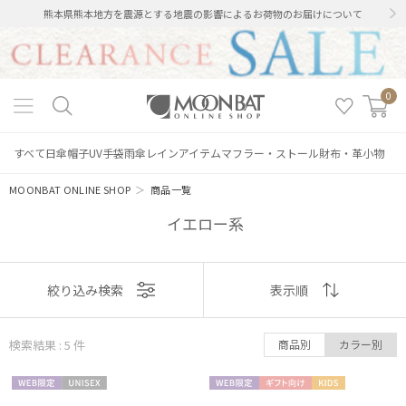
熊本県熊本地方を震源とする地震の影響によるお荷物のお届けについて
0
すべて
日傘
帽子
UV手袋
雨傘
レインアイテム
マフラー・ストール
財布・革小物
MOONBAT ONLINE SHOP
＞
商品一覧
イエロー系
表示
絞り込み検索
表示順
順
検索結果 : 5
件
商品別
カラー別
絞り込み
おすすめ
WEB限
UNISE
WEB限
ギフト
KIDS
新着