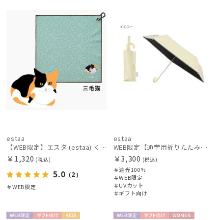
定
X
定
向け
価格の高い
順
レディース
メンズ
キッズ
価格の低い
順
カテゴリー
人気順
ブランド
売上点数順
お気に入り
その他
順
estaa
estaa
【WEB限定】エスタ (estaa) くっつきタオル ねこ
WEB限定【通学用折りたたみ日傘】キッズ日傘 プレーン 遮光100 UV100 耐風
カラー
￥1,320
￥3,300
(税込)
(税込)
＃遮光100%
5.0
（2）
＃WEB限定
＃UVカット
＃WEB限定
＃ギフト向け