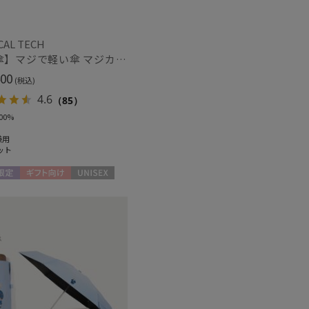
CAL TECH
【日傘】マジで軽い傘 マジカルテックプロテクション(MAGICAL TECH PROTECTION)50cm 晴雨兼用傘折りたたみ日傘 一級遮光100% UV 軽量 人気 レディース メンズ
紫外線対策
0)
(2)
00
(税込)
4.6
（85）
00%
ク
ウール
(128)
(14)
兼用
ット
限定
ギフト向け
UNISEX
熱
遮光
(10)
(15)
対策
サイズ調整
(15)
(21)