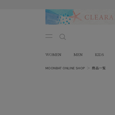
メニ
メ
ュー
ニ
ボタ
ュ
WOMEN
MEN
KIDS
ン
ー
ボ
タ
MOONBAT ONLINE SHOP
＞
商品一覧
ン
レディース