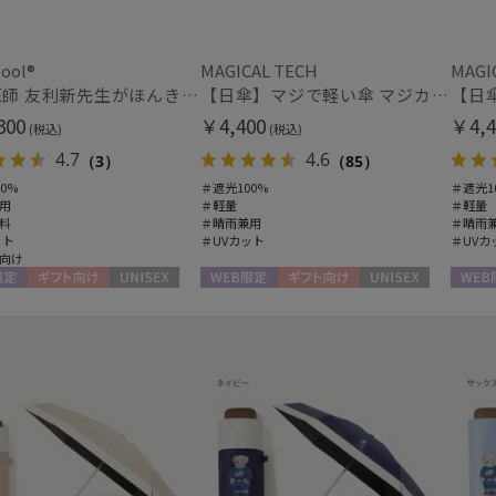
ハンウェイ
HELEN KAMINSKI
ヘレンカミンスキー
ool®
MAGICAL TECH
MAGI
マフラー・ストール・スカーフ
人気医師 友利新先生がほんきで作った”絶対に忘れない誰でも日傘” エレガント派のバンブーフリル【晴雨兼用日傘】フワクール® (Fuwacool®) 雨の日OK 軽量 遮光100% UV100％
【日傘】マジで軽い傘 マジカルテックプロテクション(MAGICAL TECH PROTECTION)50cm 晴雨兼用傘折りたたみ日傘 一級遮光100% UV 軽量 人気 レディース メンズ
HIROKO KOSHINO
ウォッシャブル
UV
ヒロコ コシノ
(1
300
￥4,400
￥4,4
(税込)
(税込)
(23)
LANVIN COLLECTION
4.7
4.6
（3）
（85）
ランバン コレクション
0%
＃遮光100%
＃遮光1
カシミヤ
シル
(24)
LANVIN en Bleu
用
＃軽量
＃軽量
料
＃晴雨兼用
＃晴雨
ランバン オン ブルー
ット
＃UVカット
＃UVカ
MACKINTOSH
向け
帽子
PHILOSOPHY
定
ギフト向け
UNISEX
WEB限定
ギフト向け
UNISEX
WEB
マッキントッシュ フィロソフィー
ウォッシャブル
遮
MAGICAL TECH
(10)
マジカルテック
masu
紫外線対策
暑さ
(24)
マス
miel
ミエル
手袋・アームカバー
mila schon