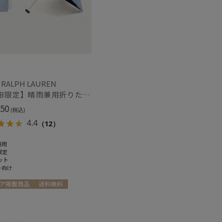
冷感
ショート丈
(14)
(24)
グ丈
5本指
(10)
(4)
し
UVカット
(38)
(46)
 RALPH LAUREN
【WEB限定】晴雨兼用折りたたみ日傘 ポロ ラルフ ローレン ポロポニー刺繍 POLO BEAR 雨の日OK 遮光100% 遮熱 簡単開閉 UV100% 晴雨兼用
50
(税込)
ィアで話題
日本製
(260)
4.4
（12）
兼用
限定
ット
ト向け
ア掲載商品
送料無料
向け
WOMEN