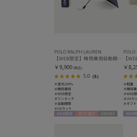
POLO RALPH LAUREN
POLO
【WEB限定】晴雨兼用自動開閉日傘 ポロ ラルフ ローレン（POLO RALPH LAUREN）ベア 遮光100 UV100 ワンタッチ開閉
￥9,900
￥8,2
(税込)
5.0
（5）
＃遮光100%
＃軽量
＃晴雨兼用
＃晴雨兼
＃WEB限定
＃WEB
＃ワンタッチ
＃UVカ
＃自動開閉
＃ギフト
＃UVカット
WEB限定
ギフト向け
UNISEX
WEB限