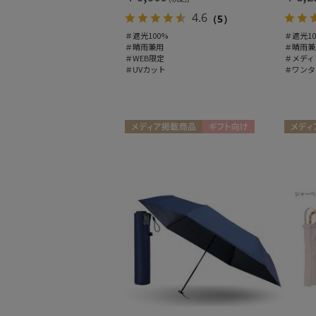
4.6
（5）
＃遮光100%
＃遮光10
＃晴雨兼用
＃晴雨兼
＃WEB限定
＃メディ
＃UVカット
＃ワンタ
メディア掲載商品
ギフト向け
メディ
UNISEX