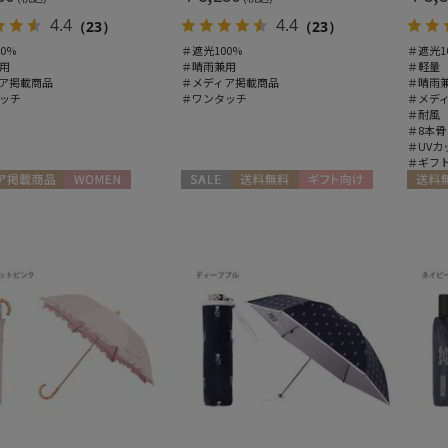
4.4
4.4
（23）
（23）
0%
＃遮光100%
＃遮光1
用
＃晴雨兼用
＃軽量
ア掲載商品
＃メディア掲載商品
＃晴雨
ッチ
＃ワンタッチ
＃メデ
＃耐風
＃8本骨
＃UVカ
＃ギフ
ア掲載商品
WOMEN
セール
送料無料
ギフト向け
送料無
WOMEN