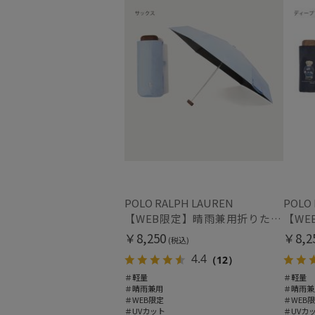
POLO RALPH LAUREN
POLO
【WEB限定】晴雨兼用折りたたみ日傘 ポロ ラルフ ローレン ポロポニー刺繍 POLO BEAR 雨の日OK 遮光100% 遮熱 簡単開閉 UV100% 晴雨兼用
￥8,250
￥8,2
(税込)
4.4
（12）
＃軽量
＃軽量
＃晴雨兼用
＃晴雨兼
＃WEB限定
＃WEB
＃UVカット
＃UVカ