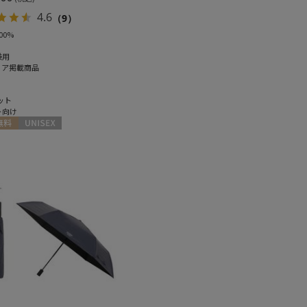
4.6
（9）
00%
兼用
ィア掲載商品
ット
ト向け
料
UNISEX