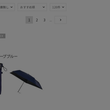
庫無し
おすすめ順
120件
1
2
3
...
熱
遮光
NEXT
(260)
(192)
軽量
47)
(136)
X
ンプ式
超撥水
(25)
(6)
線対策
自動開閉傘
(340)
(22)
：51～
親骨：56～
m
60cm
(153)
(72)
開閉傘
メディアで話題
(90)
(1)
トにおすす
7)