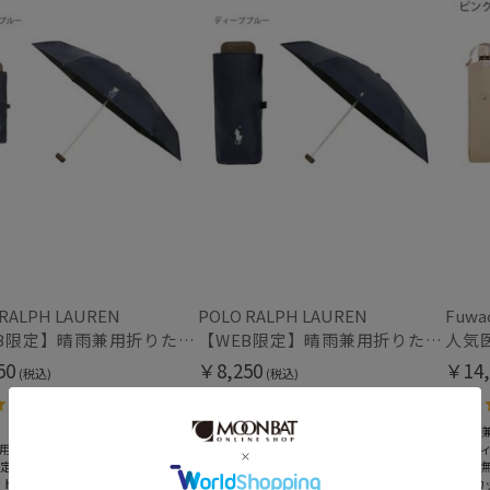
価格・割引率
価格 (円)
割引率 (%)
 RALPH LAUREN
POLO RALPH LAUREN
Fuwa
【WEB限定】晴雨兼用折りたたみ日傘 ポロ ラルフ ローレン ポロポニー刺繍 POLO BEAR 雨の日OK 遮光100% 遮熱 簡単開閉 UV100% 晴雨兼用
【WEB限定】晴雨兼用折りたたみ日傘 ポロ ラルフ ローレン ポロポニー刺繍 POLO BEAR 雨の日OK 遮光100% 遮熱 簡単開閉 UV100% 晴雨兼用
50
￥8,250
￥14,
(税込)
(税込)
在庫表示
4.4
4.4
（12）
（12）
＃軽量
＃晴雨
在庫あり
用
＃晴雨兼用
＃メデ
限定
＃WEB限定
＃送料
ット
＃UVカット
＃UVカ