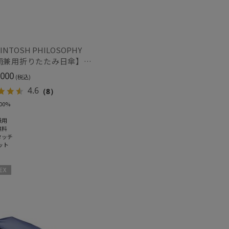
INTOSH PHILOSOPHY
【晴雨兼用折りたたみ日傘】マッキントッシュ フィロソフィー (MACKINTOSH PHILOSOPHY) バーブレラ サンプロテクト（SUNPROTECT）自動開閉 遮光100
000
(税込)
4.6
（8）
00%
兼用
無料
タッチ
ット
X