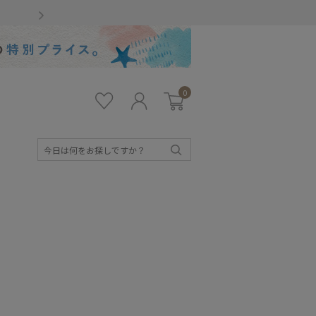
Gmailをお使いのお客様
0
お気
ロ
カー
に入
グ
ト
り
イ
ン
検
索
キッズ