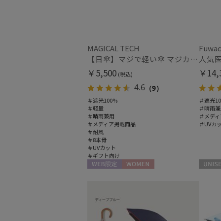
MAGICAL TECH
Fuwac
【日傘】マジで軽い傘 マジカルテックプロテクション（MAGICAL TECH PROTECTION）Tough W rib55cm 耐風 軽量 遮光100
￥5,500
￥14,
(税込)
4.6
（9）
＃遮光100%
＃遮光10
＃軽量
＃晴雨兼
＃晴雨兼用
＃メディ
＃メディア掲載商品
＃UVカ
＃耐風
＃8本骨
＃UVカット
＃ギフト向け
WEB限定
WOMEN
UNISEX