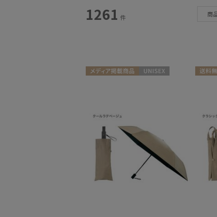
スタイル
1261
商
件
カテゴリー
雨傘
(224)
日傘
(411)
メディア掲載商品
UNISEX
送料無
レインアイテム
(81)
マフラー・ストール
(231)
帽子
(56)
手袋・アームカバー
(46)
その他
(18)