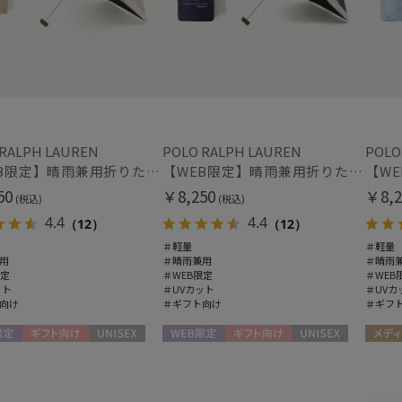
ミラ・ショーン
紫外線対策
接触
(46)
MIRACLE TECH
ミディアム丈
ロン
ミラクルテック
(12)
OTHER BRAND
アザーブランド
指切り
指無
(4)
PAUL&JOE ACCESSOIRES
ポールアンドジョー アクセソワ
 RALPH LAUREN
POLO RALPH LAUREN
POLO
POLO RALPH LAUREN
【WEB限定】晴雨兼用折りたたみ日傘 ポロ ラルフ ローレン ポロポニー刺繍 POLO BEAR 雨の日OK 遮光100% 遮熱 簡単開閉 UV100% 晴雨兼用
【WEB限定】晴雨兼用折りたたみ日傘 ポロ ラルフ ローレン ポロポニー刺繍 POLO BEAR 雨の日OK 遮光100% 遮熱 簡単開閉 UV100% 晴雨兼用
その他
ポロ ラルフ ローレン
50
￥8,250
￥8,2
(税込)
(税込)
SWASH LONDON
WEB限定
メデ
(31)
4.4
4.4
（12）
（12）
スウォッシュロンドン
(53)
＃軽量
＃軽量
urawaza
用
＃晴雨兼用
＃晴雨
ウラワザ
限定
＃WEB限定
＃WEB
ギフトにおすす
ット
＃UVカット
＃UVカ
め
(425)
向け
＃ギフト向け
＃ギフ
定
ギフト向け
UNISEX
WEB限定
ギフト向け
UNISEX
メディ
カラー
ギフト