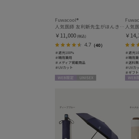
Fuwacool®
Fuwac
人気医師 友利新先生がほんきで作った”絶対に忘れない誰でも日傘”ワンタッチ開閉日傘【晴雨兼用折りたたみ日傘】フワクール® (Fuwacool®) 雨の日OK 軽量 遮光100% UV100％
￥11,000
￥14,
(税込)
4.7
（40）
＃遮光100%
＃遮光10
＃晴雨兼用
＃晴雨兼
＃メディア掲載商品
＃送料無
＃UVカット
＃UVカ
＃ギフト
WEB限定
UNISEX
WEB限