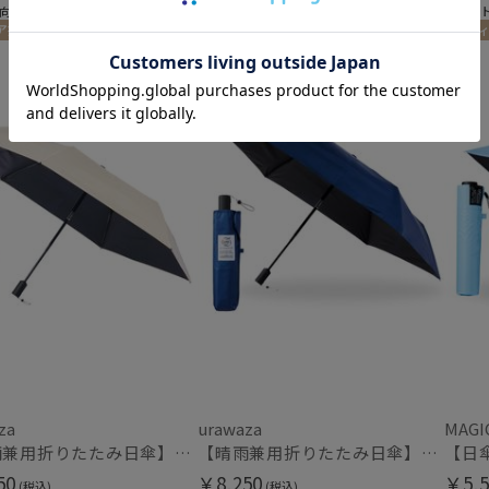
販売状況
向け
＃ギフト向け
＃ギフ
通常
ア掲載商品
UNISEX
メディア掲載商品
UNISEX
メディ
UNISE
入荷状況
予約
新着
za
urawaza
MAGI
【晴雨兼用折りたたみ日傘】ウラワザ（urawaza）無地 55㎝ 晴雨兼用 遮光100% UV100% 自動開閉 ワンタッチ
【晴雨兼用折りたたみ日傘】ウラワザ（urawaza）無地 55㎝ 晴雨兼用 遮光100% UV100% 自動開閉 ワンタッチ
50
￥8,250
￥5,5
(税込)
(税込)