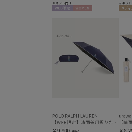
＃ギフト向け
＃ギフト
WEB限定
WOMEN
メディ
POLO RALPH LAUREN
urawa
【WEB限定】晴雨兼用折りたたみ日傘 ポロ ラルフ ローレン（POLO RALPH LAUREN）ワンポイントベア 遮光100 UV100
￥9,900
￥8,2
(税込)