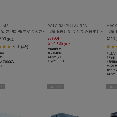
ool®
POLO RALPH LAUREN
MACK
人気医師 友利新先生がほんきで作った”絶対に忘れない誰でも日傘” エレガント派のバンブーフリル【晴雨兼用折日傘】フワクール® (Fuwacool®) 雨の日OK 軽量 遮光100% UV100％
【晴雨兼用折りたたみ日傘】ポロ ラルフ ローレン (POLO RALPH LAUREN) カラーベア 遮光 遮熱 UV 晴雨兼用
300
20%OFF
￥11,
(税込)
￥10,560
(税込)
4.8
（49）
＃晴雨兼用
＃送料無料
0%
＃遮光1
＃UVカット
用
＃軽量
＃ギフト向け
ア掲載商品
＃晴雨
ット
＃送料
＃ワン
＃UVカ
UNISEX
UNISE