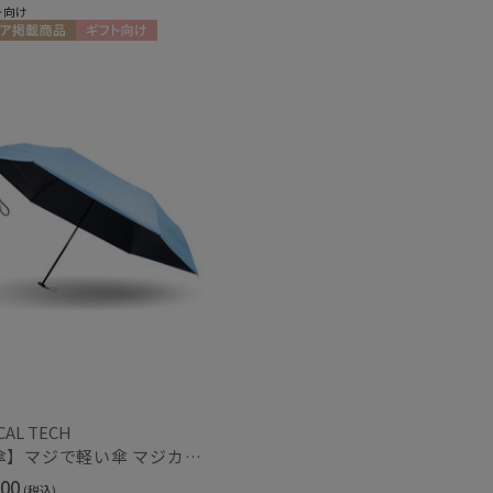
ト向け
セール
ア掲載商品
ギフト向け
X
もうすぐ
再入荷
CAL TECH
【日傘】マジで軽い傘 マジカルテックプロテクション（MAGICAL TECH PROTECTION）Tough W rib55cm 耐風 軽量 遮光100
00
(税込)