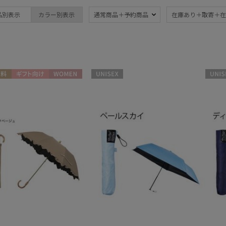
ブランド
品別表示
カラー別表示
通常商品＋予約商品
在庫あり＋取寄＋在
ブランド
傘機能
BLUNT
晴雨兼用
遮
(382)
ブラント
一級遮光
UV
DAKS
(242)
(4
料
ギフト向け
WOMEN
UNISEX
UNISE
ダックス
耐風傘
ジャ
estaa
(34)
エスタ
暑さ対策
紫外
(318)
FLO(A)TUS
フロータス
親骨：～50cm
親骨
FURLA
55c
(358)
フルラ
Fuwacool®
親骨：61～
簡単
フワクール®
65cm
(1)
Gracy
グレイシー
3秒でたためる
ギフ
HANWAY
め
(19)
(2