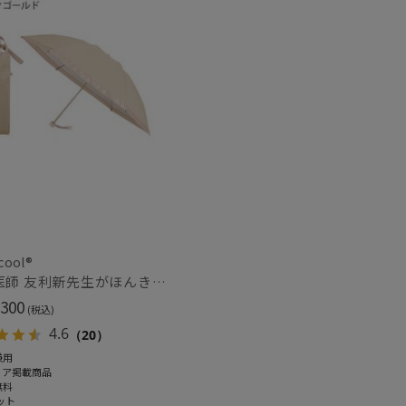
～
～
cool®
人気医師 友利新先生がほんきで作った”絶対に忘れない誰でも日傘” 55【晴雨兼用折りたたみ日傘】フワクール® (Fuwacool®) 雨の日OK 軽量 遮光100% UV100%
300
(税込)
4.6
（20）
兼用
ィア掲載商品
無料
ット