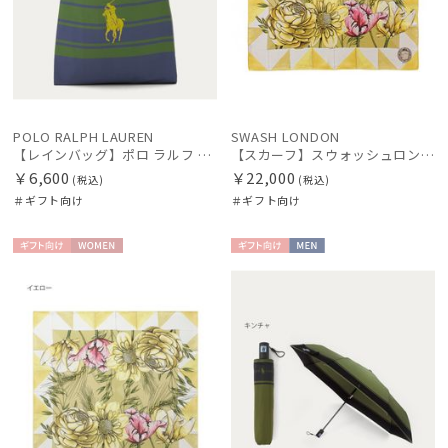
POLO RALPH LAUREN
SWASH LONDON
【レインバッグ】ポロ ラルフ ローレン（POLO RALPH LAUREN）ワンポイントポニーストライプ ポケッタブルレインバッグ
【スカーフ】スウォッシュロンドン (SWASH LONDON) Stage Bouquet 88×88 シルク 日本製
￥6,600
￥22,000
(税込)
(税込)
＃ギフト向け
＃ギフト向け
ギフト
WOME
ギフト
MEN
向け
N
向け