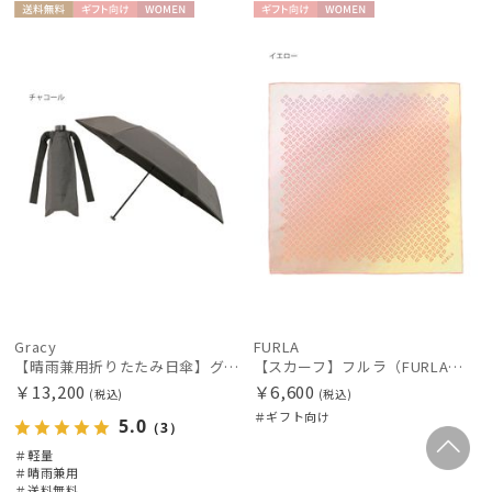
送料無
ギフト
WOME
ギフト
WOME
料
向け
N
向け
N
Gracy
FURLA
【晴雨兼用折りたたみ日傘】グレイシー (Gracy) Natural 一級遮光99.99% 遮熱 UV99％ 軽量 簡単開閉
【スカーフ】フルラ（FURLA）グラデーションロゴ 58*58 シルク
￥13,200
￥6,600
(税込)
(税込)
＃ギフト向け
5.0
（3）
＃軽量
＃晴雨兼用
＃送料無料