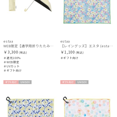
estaa
estaa
WEB限定【通学用折りたたみ日傘】キッズ日傘 プレーン 遮光100 UV100 耐風
【レイングッズ】エスタ (estaa) くっつきタオル
￥3,300
￥1,100
(税込)
(税込)
＃遮光100%
＃ギフト向け
＃WEB限定
＃UVカット
＃ギフト向け
ギフト
UNISE
ギフト
UNISE
向け
X
向け
X