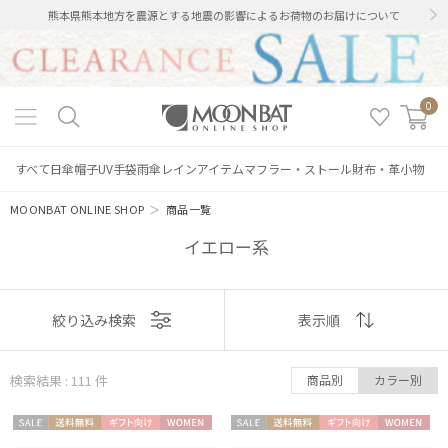
熊本県熊本地方を震源とする地震の影響によるお荷物のお届けについて
0
すべて
日傘
帽子
UV手袋
雨傘
レインアイテム
マフラー・ストール
財布・革小物
MOONBAT ONLINE SHOP
＞
商品一覧
イエロー系
表示
絞り込み検索
表示順
順
検索結果 : 111
件
商品別
カラー別
おすすめ
セー
送料無
ギフト
WOME
セー
送料無
ギフト
WOME
新着