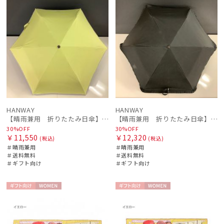
HANWAY
HANWAY
【晴雨兼用 折りたたみ日傘】ハンウェイ（ＨＡＮＷＡＹ）Liner ribbon（ライナー・リボン)
【晴雨兼用 折りたたみ日傘】ハンウェイ（ＨＡＮＷＡＹ）Eyelashes frill（アイラッシュ・フリル）
30%OFF
30%OFF
￥11,550
￥12,320
(税込)
(税込)
＃晴雨兼用
＃晴雨兼用
＃送料無料
＃送料無料
＃ギフト向け
＃ギフト向け
ギフト
WOME
ギフト
WOME
向け
N
向け
N