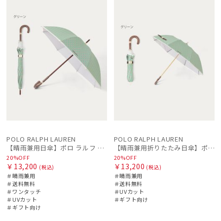
ル
料
向け
N
ル
料
向け
N
価格の高い
順
価格の低い
順
人気順
売上点数順
お気に入り
順
POLO RALPH LAUREN
POLO RALPH LAUREN
【晴雨兼用日傘】ポロ ラルフ ローレン (POLO RALPH LAUREN) WoodBloac Flower 遮光 UV 遮熱
【晴雨兼用折りたたみ日傘】ポロ ラルフ ローレン (POLO RALPH LAUREN) WoodBloac Flower 遮光 UV 遮熱
20%OFF
20%OFF
￥13,200
￥13,200
(税込)
(税込)
＃晴雨兼用
＃晴雨兼用
＃送料無料
＃送料無料
＃ワンタッチ
＃UVカット
＃UVカット
＃ギフト向け
＃ギフト向け