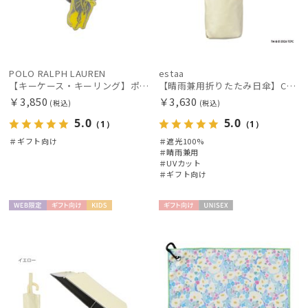
POLO RALPH LAUREN
estaa
【キーケース・キーリング】ポロ ラルフ ローレン (POLO RALPH LAUREN) メタル キーホルダー
【晴雨兼用折りたたみ日傘】CareBearsTM（ケアベアTM）折りたたみ日傘 UV100% 遮光100%
￥3,850
￥3,630
(税込)
(税込)
5.0
5.0
（1）
（1）
＃ギフト向け
＃遮光100%
＃晴雨兼用
＃UVカット
＃ギフト向け
WEB限
ギフト
KIDS
ギフト
UNISE
定
向け
向け
X