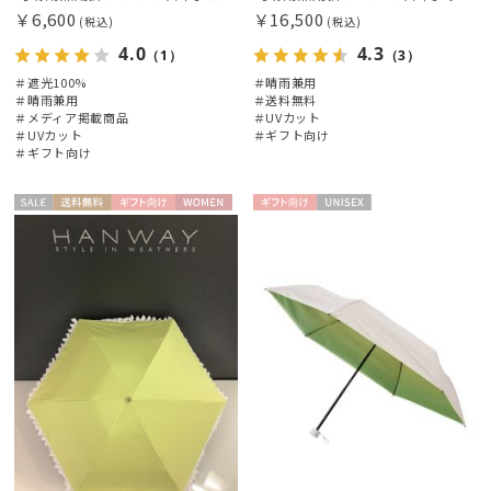
￥6,600
￥16,500
(税込)
(税込)
マフラー・ストール・スカーフ
4.0
4.3
（1）
（3）
＃遮光100%
＃晴雨兼用
＃晴雨兼用
＃送料無料
帽子
＃メディア掲載商品
＃UVカット
＃UVカット
＃ギフト向け
＃ギフト向け
その他
セー
送料無
ギフト
WOME
ギフト
UNISE
ル
料
向け
N
向け
X
カラー