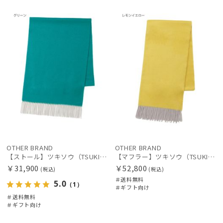
送料無
ギフト
UNISE
送料無
ギフト
UNISE
料
向け
X
料
向け
X
OTHER BRAND
OTHER BRAND
【ストール】ツキソウ（TSUKISOU）カシミヤ100％リバーシブルストール 35×200 日本製
【マフラー】ツキソウ（TSUKISOU）カシミヤ100％リバーシブルマフラー 50×200 日本製
￥31,900
￥52,800
(税込)
(税込)
＃送料無料
5.0
（1）
＃ギフト向け
＃送料無料
＃ギフト向け