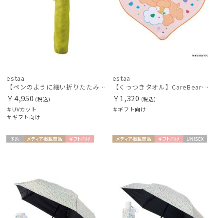
estaa
estaa
【ペンのように細い折りたたみ傘】Pitaa pen プレーン55
【くっつきタオル】CareBearsTM（ケアベアTM）ダイカットくっつきタオル
￥4,950
￥1,320
(税込)
(税込)
＃UVカット
＃ギフト向け
＃ギフト向け
予約
メディア掲
ギフト
メディア掲
ギフト
UNISE
UNISE
載商品
向け
載商品
向け
X
X