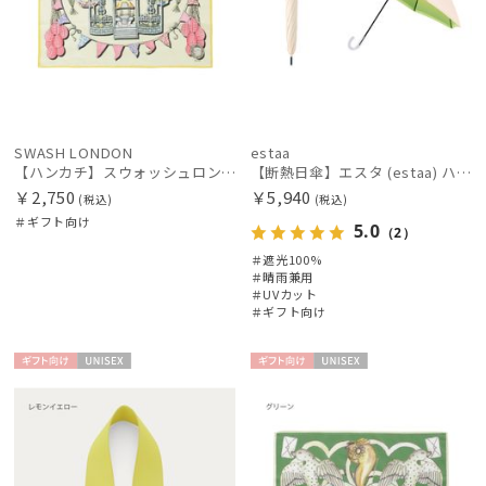
SWASH LONDON
estaa
【ハンカチ】スウォッシュロンドン (SWASH LONDON) Ferris Flight 52*52 日本製
【断熱日傘】エスタ (estaa) ハニカム断熱パラソル グラデーション 晴雨兼用 遮光100 UV100
￥2,750
￥5,940
(税込)
(税込)
＃ギフト向け
5.0
（2）
＃遮光100%
＃晴雨兼用
＃UVカット
＃ギフト向け
ギフト
UNISE
ギフト
UNISE
向け
X
向け
X