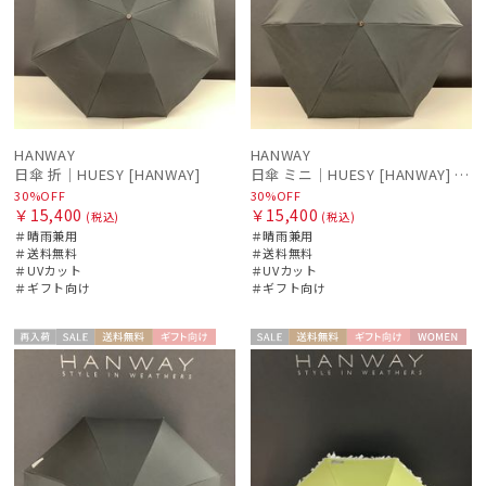
HANWAY
HANWAY
日傘 折｜HUESY [HANWAY]
日傘 ミニ｜HUESY [HANWAY] @yucca.mmm様ご紹介アイテム
30%OFF
30%OFF
￥15,400
￥15,400
(税込)
(税込)
＃晴雨兼用
＃晴雨兼用
＃送料無料
＃送料無料
＃UVカット
＃UVカット
＃ギフト向け
＃ギフト向け
再入
セー
送料無
ギフト
セー
送料無
ギフト
WOME
WOME
荷
ル
料
向け
ル
料
向け
N
N