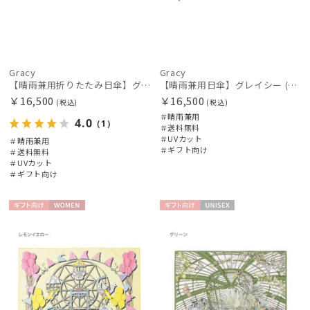
Gracy
Gracy
【晴雨兼用折りたたみ日傘】グレイシー (Gracy) Natural bicolor 遮光99% 遮熱 UV99％ 簡単開閉
【晴雨兼用日傘】グレイシー (Gracy) Natural bicolor 遮光99% 遮熱 UV99％
￥16,500
￥16,500
(税込)
(税込)
＃晴雨兼用
4.0
（1）
＃送料無料
＃UVカット
＃晴雨兼用
＃ギフト向け
＃送料無料
＃UVカット
＃ギフト向け
ギフト
WOME
ギフト
UNISE
向け
N
向け
X