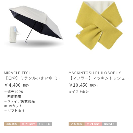
MIRACLE TECH
MACKINTOSH PHILOSOPHY
【日傘】ミラクル小さい傘 ミラクルテックプロ (MIRACLE TECH Pro) 最小折りたたみ傘 晴雨兼用 遮光100
【マフラー】マッキントッシュ フィロソフィー (MACKINTOSH PHILOSOPHY) リバーシブルマフラー 日本製
￥4,400
￥10,450
(税込)
(税込)
＃遮光100%
＃ギフト向け
件
＃晴雨兼用
＃メディア掲載商品
＃UVカット
＃ギフト向け
送料無
ギフト
UNISE
送料無
ギフト
UNISE