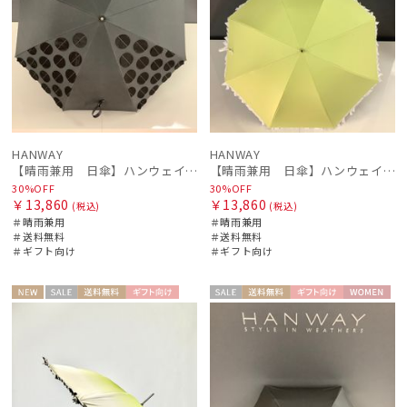
HANWAY
HANWAY
【晴雨兼用 日傘】ハンウェイ（ＨＡＮＷＡＹ）Angela（アンジェラ）
【晴雨兼用 日傘】ハンウェイ（ＨＡＮＷＡＹ）Emma（エマ）
30%OFF
30%OFF
￥13,860
￥13,860
(税込)
(税込)
＃晴雨兼用
＃晴雨兼用
＃送料無料
＃送料無料
＃ギフト向け
＃ギフト向け
NEW
セー
送料無
ギフト
セー
送料無
ギフト
WOME
WOME
ル
料
向け
ル
料
向け
N
N