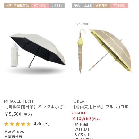
メディア掲
ギフト
UNISE
予約
セー
送料無
ギフト
WOME
載商品
向け
X
ル
料
向け
N
MIRACLE TECH
FURLA
【自動開閉日傘】ミラクル小さい傘 ミラクルテックプロ (MIRACLE TECH Pro) 晴雨兼用 遮光100 ワンタッチ開閉
【晴雨兼用日傘】フルラ (FURLA) 切り継ぎグログラン 一級遮光99.99％ 遮熱 UV 晴雨兼用 送料無料 可愛い
20%OFF
￥5,500
(税込)
￥10,560
(税込)
4.6
（5）
＃晴雨兼用
＃送料無料
＃遮光100%
＃UVカット
＃晴雨兼用
＃ギフト向け