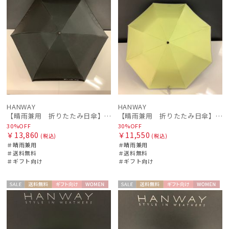
HANWAY
HANWAY
【晴雨兼用 折りたたみ日傘】ハンウェイ（ＨＡＮＷＡＹ）Margot（マーゴット）
【晴雨兼用 折りたたみ日傘】ハンウェイ（ＨＡＮＷＡＹ）Liner ribbon（ライナー・リボン)
30%OFF
30%OFF
￥13,860
￥11,550
(税込)
(税込)
＃晴雨兼用
＃晴雨兼用
＃送料無料
＃送料無料
＃ギフト向け
＃ギフト向け
セー
送料無
ギフト
WOME
セー
送料無
ギフト
WOME
ル
料
向け
N
ル
料
向け
N