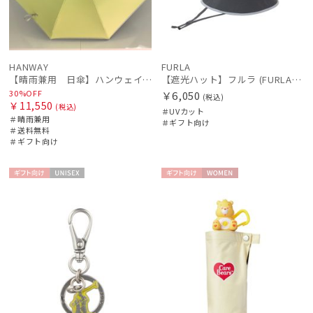
HANWAY
FURLA
【晴雨兼用 日傘】ハンウェイ（ＨＡＮＷＡＹ）Liner ribbon（ライナー・リボン)
【遮光ハット】フルラ (FURLA) バイカラーサファリハット 遮光UV帽子
30%OFF
￥6,050
(税込)
￥11,550
(税込)
＃UVカット
＃晴雨兼用
＃ギフト向け
＃送料無料
＃ギフト向け
ギフト
UNISE
ギフト
WOME
向け
X
向け
N