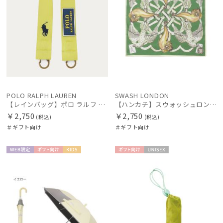
POLO RALPH LAUREN
SWASH LONDON
【レインバッグ】ポロ ラルフ ローレン（POLO RALPH LAUREN）ストラップベルト
【ハンカチ】スウォッシュロンドン (SWASH LONDON) Loop the loop 52*52 日本製
￥2,750
￥2,750
(税込)
(税込)
＃ギフト向け
＃ギフト向け
WEB限
ギフト
KIDS
ギフト
UNISE
定
向け
向け
X