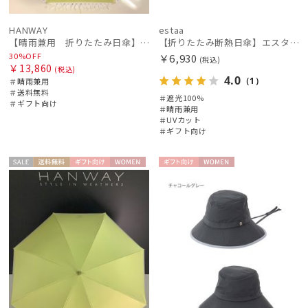
価格・割引率
HANWAY
estaa
【晴雨兼用 折りたたみ日傘】ハンウェイ（ＨＡＮＷＡＹ）Emma（エマ）
【折りたたみ断熱日傘】エスタ (estaa) ハニカム断熱パラソル グラデーション 折りたたみ傘 晴雨兼用 遮光100 UV100
在庫表示
30%OFF
￥6,930
(税込)
￥13,860
(税込)
4.0
（1）
＃晴雨兼用
＃送料無料
販売状況
＃遮光100%
＃ギフト向け
＃晴雨兼用
＃UVカット
＃ギフト向け
入荷状況
セー
送料無
ギフト
WOME
ギフト
WOME
ル
料
向け
N
向け
N