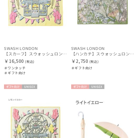
SWASH LONDON
SWASH LONDON
【スカーフ】スウォッシュロンドン (SWASH LONDON) Ferris Flight 68*68 シルク 日本製
【ハンカチ】スウォッシュロンドン (SWASH LONDON) Butterfly Atrium 52*52 日本製
￥16,500
￥2,750
(税込)
(税込)
＃ワンタッチ
＃ギフト向け
＃ギフト向け
ギフト
UNISE
ギフト
UNISE
向け
X
向け
X