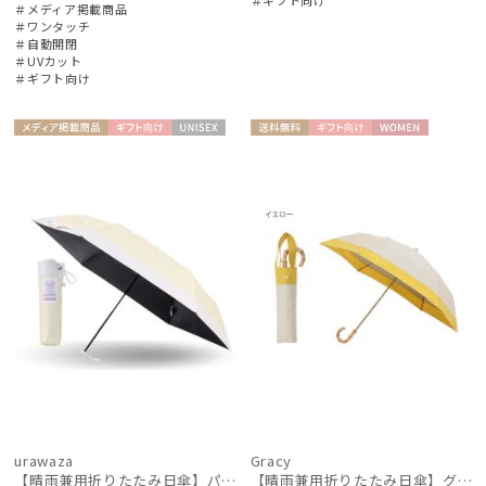
＃メディア掲載商品
＃ワンタッチ
＃自動開閉
＃UVカット
＃ギフト向け
絞り込み
メディア掲
ギフト
UNISE
送料無
ギフト
WOME
載商品
向け
X
料
向け
N
レディース
メンズ
キッズ
カテゴリー
ブランド
urawaza
Gracy
傘機能
【晴雨兼用折りたたみ日傘】パッとさして、サッとしまえる傘コワザ(kowaza) ライトボーダー 50 遮光100% UV100%
【晴雨兼用折りたたみ日傘】グレイシー (Gracy) Natural bicolor 遮光99% 遮熱 UV99％ 簡単開閉