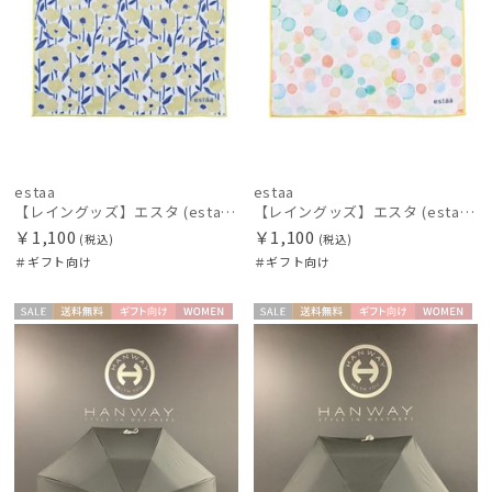
estaa
estaa
【レイングッズ】エスタ (estaa) くっつきタオル
【レイングッズ】エスタ (estaa) くっつきタオル
￥1,100
￥1,100
(税込)
(税込)
＃ギフト向け
＃ギフト向け
セー
送料無
ギフト
WOME
セー
送料無
ギフト
WOME
ル
料
向け
N
ル
料
向け
N