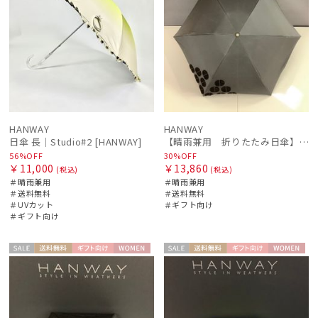
HANWAY
HANWAY
日傘 長｜Studio#2 [HANWAY]
【晴雨兼用 折りたたみ日傘】ハンウェイ（ＨＡＮＷＡＹ）Angela（アンジェラ）
56%OFF
30%OFF
￥11,000
￥13,860
(税込)
(税込)
＃晴雨兼用
＃晴雨兼用
＃送料無料
＃送料無料
＃UVカット
＃ギフト向け
＃ギフト向け
セー
送料無
ギフト
WOME
セー
送料無
ギフト
WOME
ル
料
向け
N
ル
料
向け
N