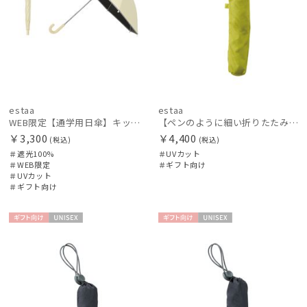
estaa
estaa
WEB限定【通学用日傘】キッズ日傘 プレーン 遮光100 UV100 耐風
【ペンのように細い折りたたみ傘】Pitaa pen プレーン50
￥3,300
￥4,400
(税込)
(税込)
＃遮光100%
＃UVカット
＃WEB限定
＃ギフト向け
＃UVカット
＃ギフト向け
ギフト
UNISE
ギフト
UNISE
向け
X
向け
X