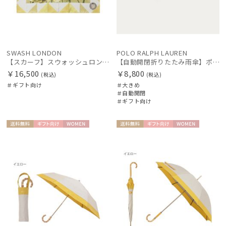
SWASH LONDON
POLO RALPH LAUREN
【スカーフ】スウォッシュロンドン (SWASH LONDON) Stage Bouquet 68×68 シルク 日本製
【自動開閉折りたたみ雨傘】ポロラルフ ローレン (POLO RALPH LAUREN) ストライプ 大きめ60cm ワンタッチ開閉
￥16,500
￥8,800
(税込)
(税込)
＃ギフト向け
＃大きめ
＃自動開閉
＃ギフト向け
送料無
ギフト
WOME
送料無
ギフト
WOME
料
向け
N
料
向け
N