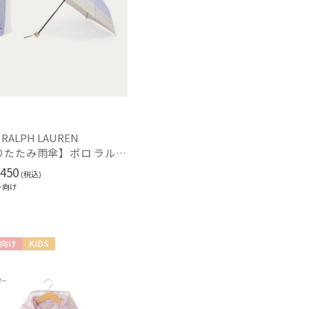
 RALPH LAUREN
【折りたたみ雨傘】ポロ ラルフ ローレン（POLO RALPH LAUREN）バイカラーツイルロゴ刺繍
450
(税込)
ト向け
～
向け
KIDS
～