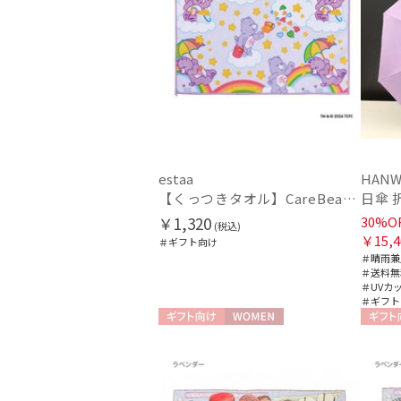
estaa
HANW
【くっつきタオル】CareBearsTM（ケアベアTM）全面プリント柄くっつきタオル
￥1,320
30%O
(税込)
￥15,4
＃ギフト向け
＃晴雨兼
＃送料無
＃UVカ
＃ギフト
ギフト向け
WOMEN
ギフト