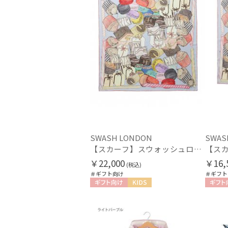
SWASH LONDON
SWAS
【スカーフ】スウォッシュロンドン (SWASH LONDON) Fondant Fancies 88×88 シルク 日本製
￥22,000
￥16,
(税込)
＃ギフト向け
＃ギフト
ギフト向け
KIDS
ギフト