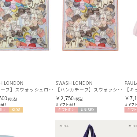
在庫表示
在庫あり
販売状況
通常
入荷状況
予約
新着
H LONDON
SWASH LONDON
PAUL
【スカーフ】スウォッシュロンドン (SWASH LONDON) Fondant Fancies 68×68 シルク 日本製
【ハンカチーフ】スウォッシュロンドン (SWASH LONDON) Fondant Fancies 52×52 日本製
500
￥2,750
￥7,1
(税込)
(税込)
向け
＃ギフト向け
＃ギフ
向け
KIDS
ギフト向け
UNISEX
ギフト