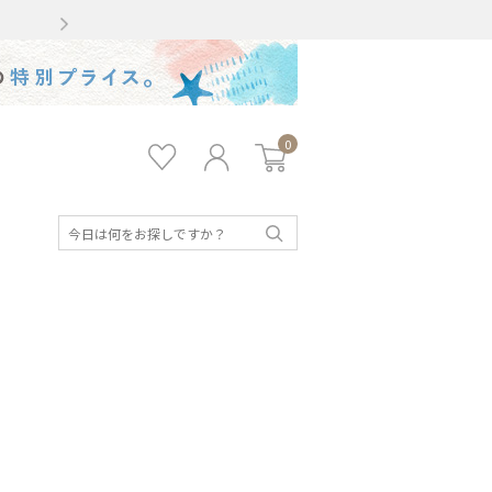
Gmailをお使いのお客様
0
お気
ロ
カー
に入
グ
ト
り
イ
ン
検
索
キッズ