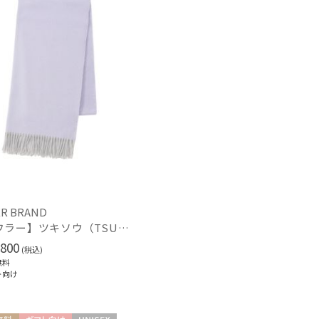
R BRAND
【マフラー】ツキソウ（TSUKISOU）カシミヤ100％リバーシブルマフラー 50×200 日本製
800
(税込)
無料
ト向け