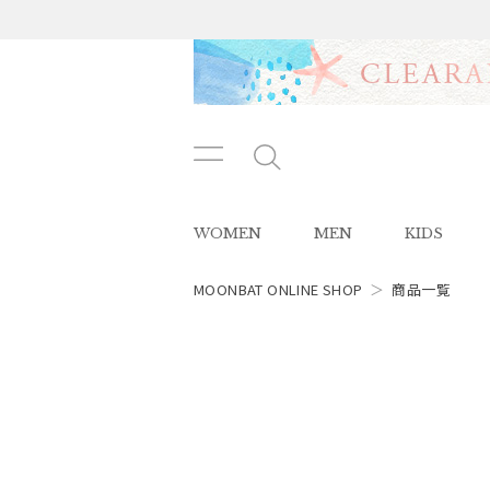
メニ
メ
ュー
ニ
ボタ
ュ
WOMEN
MEN
KIDS
ン
ー
ボ
タ
MOONBAT ONLINE SHOP
＞
商品一覧
ン
レディース