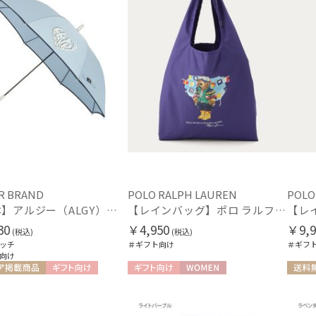
R BRAND
POLO RALPH LAUREN
POLO
【雨傘】アルジー（ALGY）子供用通学雨傘 パイピングロゴ ボタンジャンプ
【レインバッグ】ポロ ラルフ ローレン（POLO RALPH LAUREN）ポケッタブルシーズン ベアバッグ
30
￥4,950
￥9,9
(税込)
(税込)
ッチ
＃ギフト向け
＃ギフ
向け
ア掲載商品
ギフト向け
ギフト向け
WOMEN
送料無