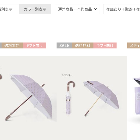
ブランド
品別表示
カラー別表示
通常商品＋予約商品
在庫あり＋取寄＋在
ブランド
傘機能
estaa
晴雨兼用
遮
(9)
エスタ
一級遮光
UV
FURLA
(5)
(9
送料無料
ギフト向け
セール
送料無料
ギフト向け
メディ
フルラ
N
WOMEN
UNISE
暑さ対策
紫外
HANWAY
(9)
ハンウェイ
親骨：～50cm
親骨
MACKINTOSH
55c
(9)
PHILOSOPHY
マッキントッシュ フィロソフィー
簡単開閉傘
ギフ
(1)
MIRACLE TECH
め
(1
ミラクルテック
OTHER BRAND
アザーブランド
マフラー・ストール・スカーフ
PAUL&JOE ACCESSOIRES
ポールアンドジョー アクセソワ
ウォッシャブル
UV
(1