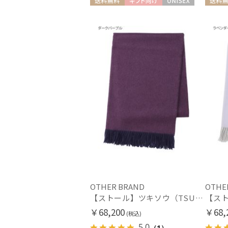
送料無料
ギフト向け
UNISEX
送料無
OTHER BRAND
OTHE
【ストール】ツキソウ（TSUKISOU）カシミヤ100％無地リバーシブルストール 35×200 日本製
￥68,200
￥68,
(税込)
5.0
（1）