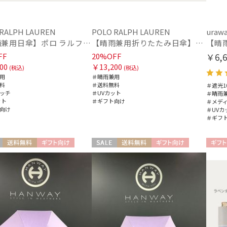
POLO RALPH LAUREN
(2)
ポロ ラルフ ローレン
SWASH LONDON
シルク
ウー
 RALPH LAUREN
POLO RALPH LAUREN
uraw
(8)
スウォッシュロンドン
【晴雨兼用日傘】ポロ ラルフ ローレン (POLO RALPH LAUREN) WoodBloac Flower 遮光 UV 遮熱
【晴雨兼用折りたたみ日傘】ポロ ラルフ ローレン (POLO RALPH LAUREN) WoodBloac Flower 遮光 UV 遮熱
urawaza
FF
20%OFF
￥6,6
ウラワザ
00
￥13,200
(税込)
(税込)
帽子
用
＃晴雨兼用
料
＃送料無料
＃遮光1
ウォッシャブル
遮
ッチ
＃UVカット
＃晴雨
(1)
ット
＃ギフト向け
＃メデ
向け
＃UVカ
＃ギフ
紫外線対策
暑さ
(1)
送料無料
ギフト向け
セール
送料無料
ギフト向け
ギフト
その他
N
WOMEN
WEB限定
メデ
(1)
(3)
ギフトにおすす
め
(35)