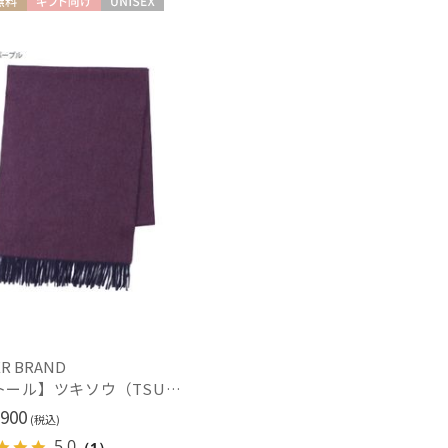
料
ギフト向け
UNISEX
R BRAND
【ストール】ツキソウ（TSUKISOU）カシミヤ100％リバーシブルストール 35×200 日本製
900
(税込)
5.0
（1）