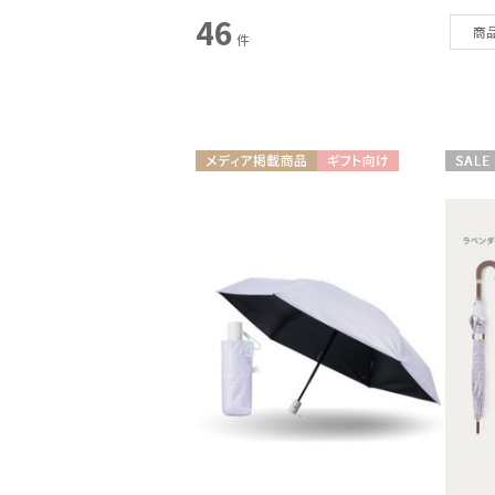
スタイル
46
商
件
カテゴリー
雨傘
(3)
日傘
(9)
メディア掲載商品
ギフト向け
セール
UNISEX
WOME
レインアイテム
(4)
マフラー・ストール
(16)
帽子
(5)
その他
(3)