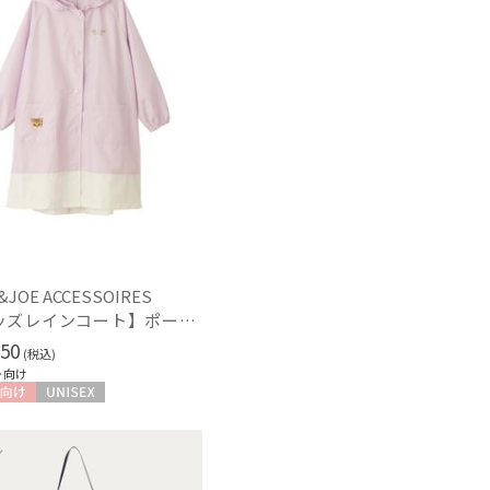
セール
もうすぐ
再入荷
&JOE ACCESSOIRES
【キッズレインコート】ポール＆ジョー（PAUL & JOE ACCESSOIRES）ワンポイントヌネット
50
(税込)
ト向け
向け
UNISEX