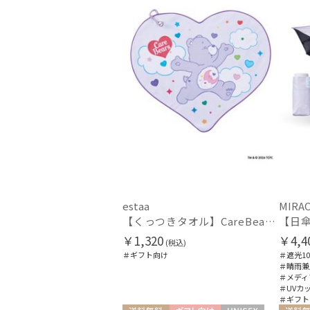
estaa
MIRAC
【くっつきタオル】CareBearsTM（ケアベアTM）ダイカットくっつきタオル
￥1,320
￥4,4
(税込)
＃ギフト向け
＃遮光10
＃晴雨兼
＃メディ
＃UVカ
＃ギフト