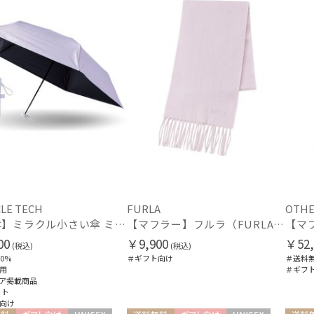
LE TECH
FURLA
OTHE
【日傘】ミラクル小さい傘 ミラクルテックプロ (MIRACLE TECH Pro) 最小折りたたみ傘 晴雨兼用 遮光100
【マフラー】フルラ（FURLA）洗えるカシミヤ100％プチマフラー 20*150
00
￥9,900
￥52,
(税込)
(税込)
0%
＃ギフト向け
＃送料
用
＃ギフ
ア掲載商品
ット
向け