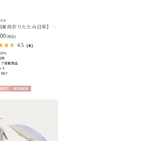
ル
aza
(1)
【晴雨兼用折りたたみ日傘】パッとさして、サッとしまえる傘コワザ(kowaza) ライトプレーン 50 遮光100% UV100%
00
(税込)
4.5
（4）
00%
熱
遮光
(1)
(1)
兼用
ィア掲載商品
ット
ト向け
対策
サイズ調整
(1)
(1)
向け
WOMEN
ィアで話題
日本製
(13)