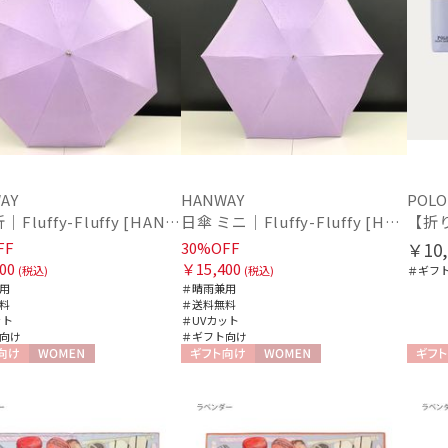
カラー
AY
HANWAY
POLO
日傘 折｜Fluffy-Fluffy [HANWAY]
日傘 ミニ｜Fluffy-Fluffy [HANWAY]
価格・割引率
FF
30%OFF
￥10,
00
￥15,400
(税込)
(税込)
＃ギフ
価格 (円)
用
＃晴雨兼用
料
＃送料無料
ット
＃UVカット
向け
＃ギフト向け
割引率 (%)
向け
WOMEN
ギフト向け
WOMEN
ギフト