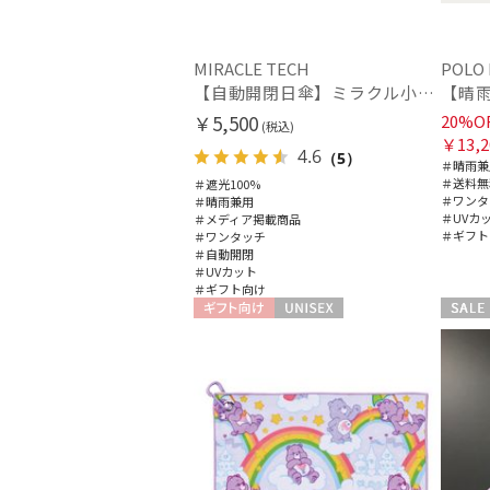
MIRACLE TECH
POLO
【自動開閉日傘】ミラクル小さい傘 ミラクルテックプロ (MIRACLE TECH Pro) 晴雨兼用 遮光100 ワンタッチ開閉
￥5,500
20%O
(税込)
￥13,2
4.6
（5）
＃晴雨兼
＃送料無
＃遮光100%
＃ワンタ
＃晴雨兼用
＃UVカ
＃メディア掲載商品
＃ギフト
＃ワンタッチ
＃自動開閉
＃UVカット
＃ギフト向け
ギフト向け
UNISEX
セール
WOME