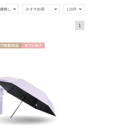
庫無し
おすすめ順
120件
1
熱
遮光
(9)
(8)
軽量
)
(3)
ア掲載商品
ギフト向け
X
線対策
自動開閉傘
(8)
(1)
：51～
親骨：56～
m
60cm
(2)
(1)
トにおすす
)
カシミヤ
)
(6)