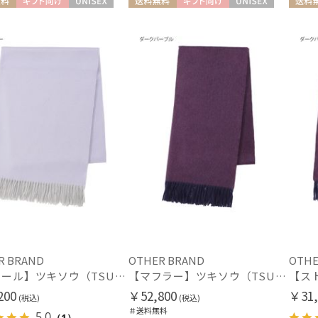
料
ギフト向け
UNISEX
送料無料
ギフト向け
UNISEX
送料無
R BRAND
OTHER BRAND
OTHE
【ストール】ツキソウ（TSUKISOU）カシミヤ100％無地リバーシブルストール 35×200 日本製
【マフラー】ツキソウ（TSUKISOU）カシミヤ100％リバーシブルマフラー 50×200 日本製
200
￥52,800
￥31,
(税込)
(税込)
＃送料無料
5.0
（1）