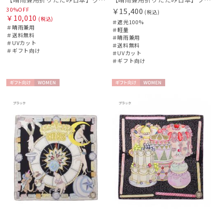
30%OFF
￥15,400
(税込)
￥10,010
(税込)
＃遮光100%
＃晴雨兼用
＃軽量
＃送料無料
＃晴雨兼用
＃UVカット
＃送料無料
＃ギフト向け
＃UVカット
＃ギフト向け
ギフト
WOME
ギフト
WOME
向け
N
向け
N