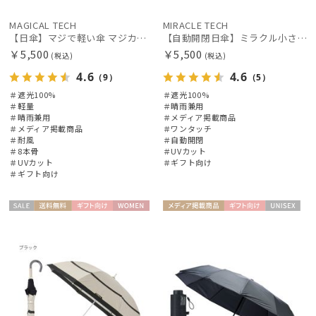
MAGICAL TECH
MIRACLE TECH
【日傘】マジで軽い傘 マジカルテックプロテクション（MAGICAL TECH PROTECTION）Tough W rib55cm 耐風 軽量 遮光100
【自動開閉日傘】ミラクル小さい傘 ミラクルテックプロ (MIRACLE TECH Pro) 晴雨兼用 遮光100 ワンタッチ開閉
￥5,500
￥5,500
価格・割引率
(税込)
(税込)
4.6
4.6
（9）
（5）
＃遮光100%
＃遮光100%
在庫表示
＃軽量
＃晴雨兼用
＃晴雨兼用
＃メディア掲載商品
＃メディア掲載商品
＃ワンタッチ
＃耐風
＃自動開閉
販売状況
＃8本骨
＃UVカット
＃UVカット
＃ギフト向け
＃ギフト向け
入荷状況
セー
送料無
ギフト
WOME
メディア掲
ギフト
UNISE
ル
料
向け
N
載商品
向け
X