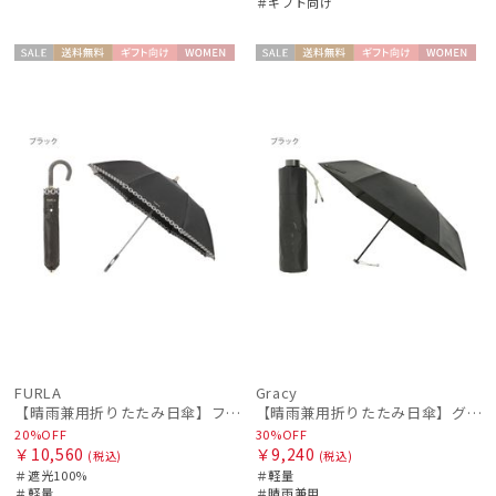
＃ギフト向け
セー
送料無
ギフト
WOME
セー
送料無
ギフト
WOME
ル
料
向け
N
ル
料
向け
N
FURLA
Gracy
【晴雨兼用折りたたみ日傘】フルラ (FURLA) チェーン刺繍 遮光100 UV100 簡単開閉 ジャンプ
【晴雨兼用折りたたみ日傘】グレイシー (Gracy) Active 一級遮光99.99% 遮熱 UV99％ 軽量 簡単開閉
20%OFF
30%OFF
￥10,560
￥9,240
(税込)
(税込)
＃遮光100%
＃軽量
＃軽量
＃晴雨兼用