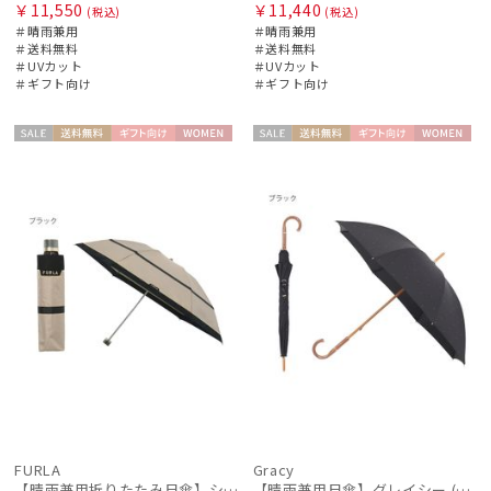
￥11,550
￥11,440
(税込)
(税込)
＃晴雨兼用
＃晴雨兼用
＃送料無料
＃送料無料
＃UVカット
＃UVカット
＃ギフト向け
＃ギフト向け
セー
送料無
ギフト
WOME
セー
送料無
ギフト
WOME
ル
料
向け
N
ル
料
向け
N
FURLA
Gracy
【晴雨兼用折りたたみ日傘】シャンブレー切り継ぎグログラン 遮光100％ UV100％ 晴雨兼用
【晴雨兼用日傘】グレイシー (Gracy) Studs 一級遮光99.99% 遮熱 UV99％