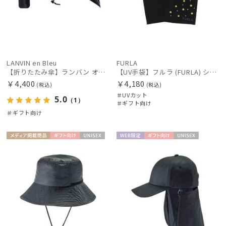
LANVIN en Bleu
FURLA
【折りたたみ傘】ランバン オン ブルー (LANVIN en Bleu) サテンリボンボーダー 簡単開閉
【UV手袋】フルラ (FURLA) ショート ＵＶ手袋 ミモザ 指無し 接触冷感
￥4,400
￥4,180
(税込)
(税込)
＃UVカット
5.0
（1）
＃ギフト向け
＃ギフト向け
メディア掲
ギフト
UNISE
WEB限
ギフト
UNISE
載商品
向け
X
定
向け
X