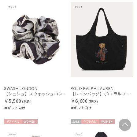
向け
N
向け
X
SWASH LONDON
POLO RALPH LAUREN
【シュシュ】スウォッシュロンドン (SWASH LONDON)
【レインバッグ】ポロ ラルフ ローレン（POLO RALPH LAUREN）ワンポイントベア ポケッタブルレインバッグ
￥5,500
￥6,600
(税込)
(税込)
＃ギフト向け
＃ギフト向け
ギフト
WOME
セー
ギフト
WOME
向け
N
ル
向け
N