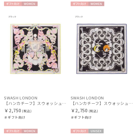
ギフト
WOME
ギフト
WOME
向け
N
向け
N
SWASH LONDON
SWASH LONDON
【ハンカチーフ】スウォッシュロンドン (SWASH LONDON) Harlequin Parade 52×52 日本製
【ハンカチーフ】スウォッシュロンドン (SWASH LONDON) Aerial 52×52 日本製
￥2,750
￥2,750
(税込)
(税込)
＃ギフト向け
＃ギフト向け
ギフト
WOME
ギフト
UNISE