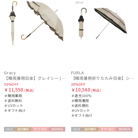
Gracy
FURLA
【晴雨兼用日傘】グレイシー (Gracy) Natural frill 遮光99% 遮熱 UV99％
【晴雨兼用折りたたみ日傘】シャンブレー切り継ぎグログラン 遮光100％ UV100％ 晴雨兼用 簡単開閉
30%OFF
20%OFF
￥11,550
￥10,560
(税込)
(税込)
＃晴雨兼用
＃遮光100%
＃送料無料
＃晴雨兼用
＃UVカット
＃送料無料
＃ギフト向け
＃UVカット
＃ギフト向け
セー
送料無
ギフト
WOME
セー
送料無
ギフト
WOME