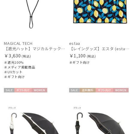
MAGICAL TECH
estaa
【遮光ハット】マジカルテックプロテクション バケットハット UV100 遮光100 軽量 撥水
【レイングッズ】エスタ (estaa) くっつきタオル
￥3,630
￥1,100
(税込)
(税込)
＃遮光100%
＃ギフト向け
＃メディア掲載商品
＃UVカット
＃ギフト向け
セー
ギフト
WOME
セー
送料無
ギフト
WOME
ル
向け
N
ル
料
向け
N