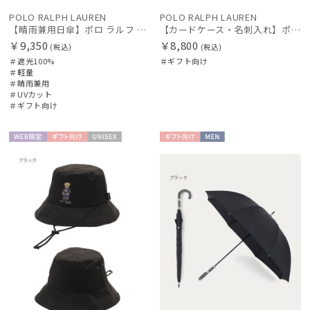
POLO RALPH LAUREN
POLO RALPH LAUREN
【晴雨兼用日傘】ポロ ラルフ ローレン (POLO RALPH LAUREN) ドット 遮光100 UV100 遮熱 晴雨兼用 軽量
【カードケース・名刺入れ】ポロ ラルフ ローレン (POLO RALPH LAUREN) エンボスレザー カードケース
￥9,350
￥8,800
(税込)
(税込)
＃遮光100%
＃ギフト向け
＃軽量
＃晴雨兼用
＃UVカット
＃ギフト向け
WEB限
ギフト
UNISE
ギフト
MEN
定
向け
X
向け