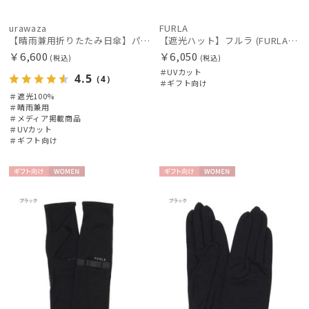
urawaza
FURLA
【晴雨兼用折りたたみ日傘】パッとさして、サッとしまえる傘コワザ(kowaza) ライトプレーン 50 遮光100% UV100%
【遮光ハット】フルラ (FURLA) バイカラーサファリハット 遮光UV帽子
￥6,600
￥6,050
(税込)
(税込)
＃UVカット
4.5
（4）
＃ギフト向け
＃遮光100%
＃晴雨兼用
＃メディア掲載商品
＃UVカット
＃ギフト向け
ギフト
WOME
ギフト
WOME
向け
N
向け
N