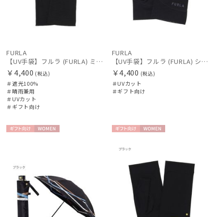
FURLA
FURLA
【UV手袋】フルラ (FURLA) ミディアム ＵＶ手袋 リボン 指無し
【UV手袋】フルラ (FURLA) ショート ＵＶ手袋 ロゴ刺繍 5本指 接触冷感
￥4,400
￥4,400
(税込)
(税込)
＃遮光100%
＃UVカット
＃晴雨兼用
＃ギフト向け
＃UVカット
＃ギフト向け
ギフト
WOME
ギフト
WOME
向け
N
向け
N