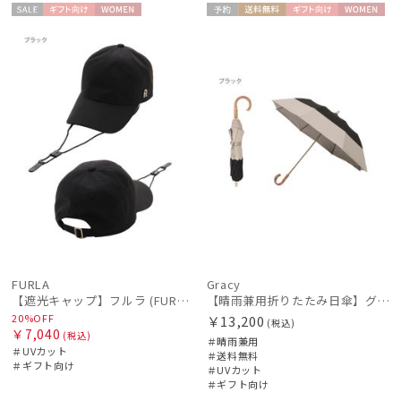
セー
ギフト
WOME
予約
送料無
ギフト
WOME
ル
向け
N
料
向け
N
FURLA
Gracy
【遮光キャップ】フルラ (FURLA) アーチロゴ キャップ 遮光UV帽子
【晴雨兼用折りたたみ日傘】グレイシー (Gracy) Tender bicolor 一級遮光99.99% 遮熱 UV99％ 簡単開閉
20%OFF
￥13,200
(税込)
￥7,040
(税込)
＃晴雨兼用
＃UVカット
＃送料無料
＃ギフト向け
＃UVカット
＃ギフト向け