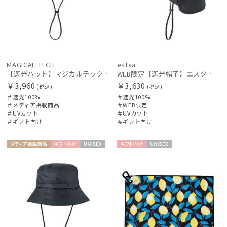
MAGICAL TECH
estaa
【遮光ハット】マジカルテックプロテクション アドベンチャーハット UV100 遮光100 軽量 撥水
WEB限定【遮光帽子】エスタ（estaa）ネックガード付きキャップ UV100 遮光100 遮熱 サイズ調整 手洗いOK
￥3,960
￥3,630
(税込)
(税込)
＃遮光100%
＃遮光100%
＃メディア掲載商品
＃WEB限定
＃UVカット
＃UVカット
＃ギフト向け
＃ギフト向け
メディア掲
ギフト
UNISE
ギフト
UNISE
載商品
向け
X
向け
X