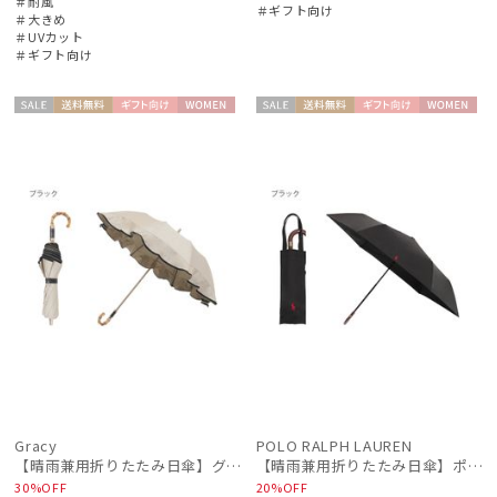
＃耐風
＃ギフト向け
＃大きめ
＃UVカット
＃ギフト向け
セー
送料無
ギフト
WOME
セー
送料無
ギフト
WOME
ル
料
向け
N
ル
料
向け
N
Gracy
POLO RALPH LAUREN
【晴雨兼用折りたたみ日傘】グレイシー (Gracy) Natural frill 一級遮光99.99% 遮熱 UV99％
【晴雨兼用折りたたみ日傘】ポロ ラルフ ローレン (POLO RALPH LAUREN) 無地刺繍 簡単開閉 遮光 遮熱 UV 日本製
30%OFF
20%OFF