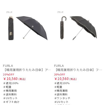
ル
料
向け
N
ル
料
向け
N
FURLA
FURLA
【晴雨兼用折りたたみ日傘】アーチロゴ 遮光100％ UV100％ 晴雨兼用 軽量
【晴雨兼用折りたたみ日傘】フルラ (FURLA) ジッパー刺繍 遮光100 UV100 簡単開閉 ジャンプ
20%OFF
20%OFF
￥10,560
￥10,560
(税込)
(税込)
＃遮光100%
＃遮光100%
＃軽量
＃軽量
＃晴雨兼用
＃晴雨兼用
＃送料無料
＃送料無料
＃UVカット
＃ワンタッチ
＃ギフト向け
＃UVカット