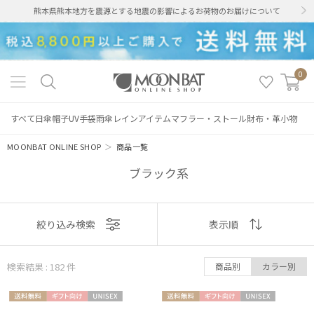
熊本県熊本地方を震源とする地震の影響によるお荷物のお届けについて
0
すべて
日傘
帽子
UV手袋
雨傘
レインアイテム
マフラー・ストール
財布・革小物
MOONBAT ONLINE SHOP
＞
商品一覧
ブラック系
表示
絞り込み検索
表示順
順
検索結果 : 182
件
商品別
カラー別
おすすめ
送料無
ギフト
UNISE
送料無
ギフト
UNISE
新着