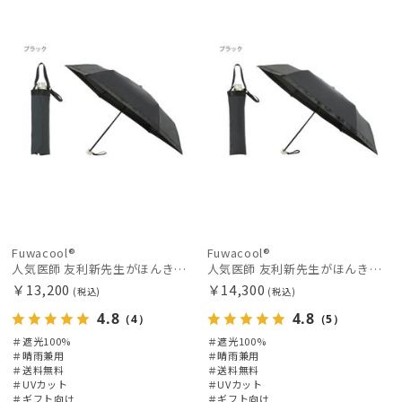
料
向け
X
料
向け
X
価格の高い
順
価格の低い
順
人気順
売上点数順
お気に入り
順
Fuwacool®
Fuwacool®
人気医師 友利新先生がほんきで作った”絶対に忘れない誰でも日傘” 50【晴雨兼用折りたたみ日傘】フワクール® (Fuwacool®) 雨の日OK 軽量 遮光100% UV100%
人気医師 友利新先生がほんきで作った”絶対に忘れない誰でも日傘” 55【晴雨兼用折りたたみ日傘】フワクール® (Fuwacool®) 雨の日OK 軽量 遮光100% UV100%
￥13,200
￥14,300
(税込)
(税込)
4.8
4.8
（4）
（5）
＃遮光100%
＃遮光100%
＃晴雨兼用
＃晴雨兼用
＃送料無料
＃送料無料
＃UVカット
＃UVカット
＃ギフト向け
＃ギフト向け