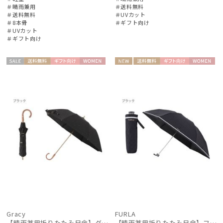
＃晴雨兼用
＃送料無料
＃送料無料
＃UVカット
＃8本骨
＃ギフト向け
＃UVカット
＃ギフト向け
セー
送料無
ギフト
WOME
NEW
送料無
ギフト
WOME
ル
料
向け
N
料
向け
N
Gracy
FURLA
【晴雨兼用折りたたみ日傘】グレイシー (Gracy) Studs 一級遮光99.99% 遮熱 UV99％ 簡単開閉
【晴雨兼用折りたたみ日傘】フルラ (FURLA) ジャガードグログラン 遮光100 遮熱 UV100 軽量