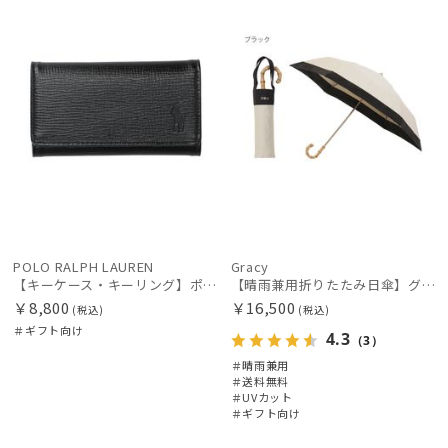
N
POLO RALPH LAUREN
Gracy
【キーケース・キーリング】ポロ ラルフ ローレン (POLO RALPH LAUREN) ハーモニー エンボスレザー キーケース
【晴雨兼用折りたたみ日傘】グレイシー (Gracy) Natural bicolor 遮光99% 遮熱 UV99％ 簡単開閉
￥8,800
￥16,500
(税込)
(税込)
＃ギフト向け
4.3
（3）
＃晴雨兼用
＃送料無料
＃UVカット
＃ギフト向け