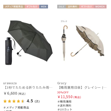
メディア掲
ギフト
MEN
セー
送料無
ギフト
WOME
載商品
向け
ル
料
向け
N
urawaza
Gracy
【3秒でたためる折りたたみ雨傘】urawaza 無双（ウラワザ）プレーン58 耐風 大きめ
【晴雨兼用日傘】グレイシー (Gracy) Natural frill 一級遮光99.99% 遮熱 UV99％
30%OFF
￥6,600
(税込)
￥11,550
(税込)
4.5
（2）
＃晴雨兼用
＃送料無料
＃メディア掲載商品
＃UVカット