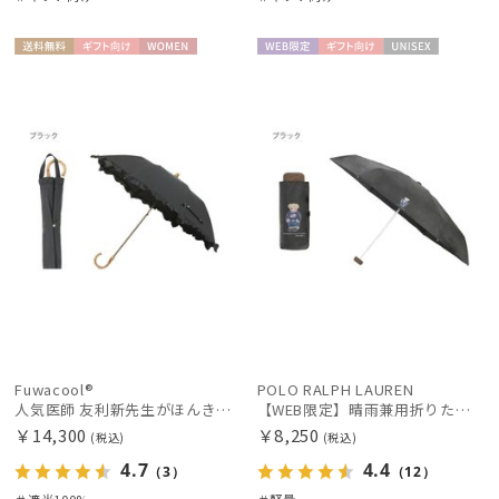
送料無
ギフト
WOME
WEB限
ギフト
UNISE
料
向け
N
定
向け
X
Fuwacool®
POLO RALPH LAUREN
人気医師 友利新先生がほんきで作った”絶対に忘れない誰でも日傘” エレガント派のバンブーフリル【晴雨兼用日傘】フワクール® (Fuwacool®) 雨の日OK 軽量 遮光100% UV100％
【WEB限定】晴雨兼用折りたたみ日傘 ポロ ラルフ ローレン ポロポニー刺繍 POLO BEAR 雨の日OK 遮光100% 遮熱 簡単開閉 UV100% 晴雨兼用
￥14,300
￥8,250
(税込)
(税込)
4.7
4.4
（3）
（12）
＃遮光100%
＃軽量