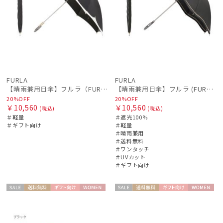
FURLA
FURLA
【晴雨兼用日傘】フルラ（FURLA）バイカラーカットワーク 遮光99.99% UV99% 遮熱
【晴雨兼用日傘】フルラ (FURLA) ジッパー刺繍 遮光100 UV100 ジャンプ
20%OFF
20%OFF
￥10,560
￥10,560
(税込)
(税込)
＃軽量
＃遮光100%
＃ギフト向け
＃軽量
＃晴雨兼用
＃送料無料
＃ワンタッチ
＃UVカット
＃ギフト向け
セー
送料無
ギフト
WOME
セー
送料無
ギフト
WOME
ル
料
向け
N
ル
料
向け
N