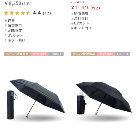
20%OFF
￥8,250
(税込)
￥11,440
(税込)
4.4
マフラー・ストール・スカーフ
（12）
＃晴雨兼用
＃送料無料
＃軽量
＃UVカット
＃晴雨兼用
＃ギフト向け
＃WEB限定
帽子
＃UVカット
＃ギフト向け
手袋・アームカバー
メディア掲
ギフト
UNISE
メディア掲
ギフト
UNISE
載商品
向け
X
載商品
向け
X
その他
カラー