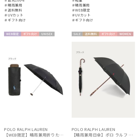
＃晴雨兼用
＃晴雨兼用
＃送料無料
＃WEB限定
＃UVカット
＃UVカット
＃ギフト向け
＃ギフト向け
絞り込み
WEB限
ギフト
UNISE
セー
送料無
ギフト
WOME
定
向け
X
ル
料
向け
N
レディース
メンズ
キッズ
カテゴリー
ブランド
POLO RALPH LAUREN
POLO RALPH LAUREN
傘機能
【WEB限定】晴雨兼用折りたたみ日傘 ポロ ラルフ ローレン ポロポニー刺繍 POLO BEAR 雨の日OK 遮光100% 遮熱 簡単開閉 UV100% 晴雨兼用
【晴雨兼用日傘】ポロ ラルフ ローレン (POLO RALPH LAUREN) 無地刺繍 簡単開閉 遮光 遮熱 UV 日本製