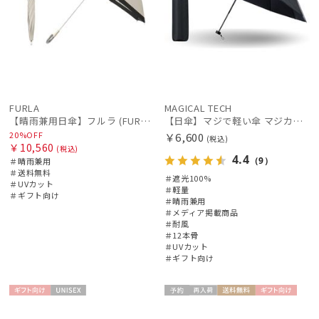
FURLA
MAGICAL TECH
【晴雨兼用日傘】フルラ (FURLA) 切り継ぎグログラン 一級遮光99.99％ 遮熱 UV 晴雨兼用 送料無料 可愛い
【日傘】マジで軽い傘 マジカルテックプロテクション（MAGICAL TECH PROTECTION）Tough 12 rib55cm
20%OFF
￥6,600
(税込)
￥10,560
(税込)
4.4
（9）
＃晴雨兼用
＃送料無料
＃遮光100%
＃UVカット
＃軽量
＃ギフト向け
＃晴雨兼用
＃メディア掲載商品
＃耐風
＃12本骨
＃UVカット
＃ギフト向け
ギフト
UNISE
予約
再入
送料無
ギフト
WOME
向け
X
荷
料
向け