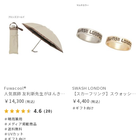
WOME
載商品
料
向け
向け
N
レディース
メンズ
キッズ
N
価格の高い
順
カテゴリー
価格の低い
順
ブランド
人気順
売上点数順
傘機能
お気に入り
順
その他
Fuwacool®
SWASH LONDON
人気医師 友利新先生がほんきで作った”絶対に忘れない誰でも日傘” 55【晴雨兼用折りたたみ日傘】フワクール® (Fuwacool®) 雨の日OK 軽量 遮光100% UV100%
【スカーフリング】スウォッシュロンドン (SWASH LONDON) ダブルリング
￥14,300
￥4,400
カラー
(税込)
(税込)
＃ギフト向け
4.6
（20）
＃晴雨兼用
＃メディア掲載商品
＃送料無料
＃UVカット
＃ギフト向け