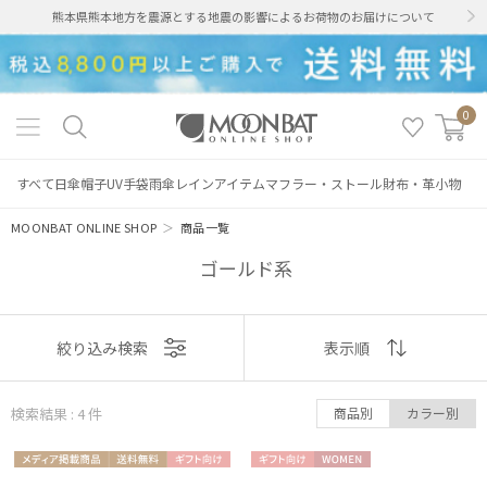
熊本県熊本地方を震源とする地震の影響によるお荷物のお届けについて
0
すべて
日傘
帽子
UV手袋
雨傘
レインアイテム
マフラー・ストール
財布・革小物
MOONBAT ONLINE SHOP
＞
商品一覧
ゴールド系
表示
絞り込み検索
表示順
順
絞り込み
検索結果 : 4
件
商品別
カラー別
おすすめ
メディア掲
送料無
ギフト
ギフト
WOME
新着