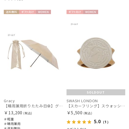
送料無
ギフト
WOME
ギフト
WOME
料
向け
N
向け
N
価格・割引率
在庫表示
販売状況
入荷状況
SOLDOUT
Gracy
SWASH LONDON
【晴雨兼用折りたたみ日傘】グレイシー (Gracy) Metallic 一級遮光99.99% 遮熱 UV99％ 軽量 簡単開閉
【スカーフリング】スウォッシュロンドン (SWASH LONDON)
￥13,200
￥5,500
(税込)
(税込)
＃軽量
5.0
（1）
＃晴雨兼用
＃送料無料
＃ギフト向け