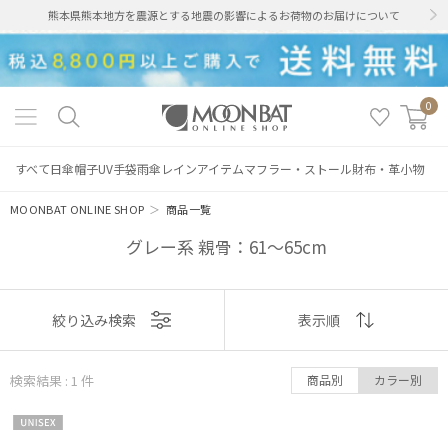
熊本県熊本地方を震源とする地震の影響によるお荷物のお届けについて
0
すべて
日傘
帽子
UV手袋
雨傘
レインアイテム
マフラー・ストール
財布・革小物
MOONBAT ONLINE SHOP
＞
商品一覧
グレー系 親骨：61～65cm
絞り込み
表示
絞り込み検索
表示順
順
検索結果 : 1
件
商品別
カラー別
おすすめ
レディース
メンズ
キッズ
UNISE
新着