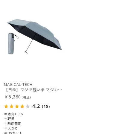
X
価格の高い
カテゴリー
順
価格の低い
ブランド
順
人気順
カラー
売上点数順
お気に入り
価格・割引率
順
MAGICAL TECH
在庫表示
【日傘】マジで軽い傘 マジカルテックプロテクション(MAGICAL TECH PROTECTION)61cm 晴雨兼用傘折りたたみ日傘 一級遮光100% UV 軽量 人気 大きめ
￥5,280
(税込)
4.2
（15）
販売状況
＃遮光100%
＃軽量
＃晴雨兼用
入荷状況
＃大きめ
＃UVカット