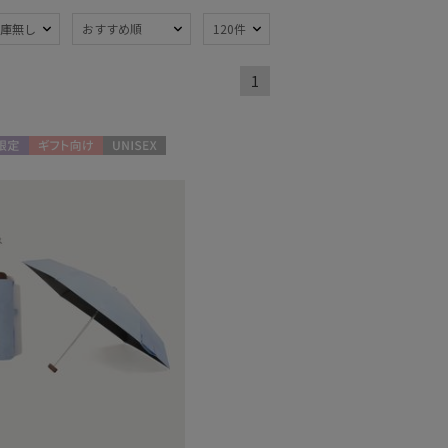
庫無し
おすすめ順
120件
1
熱
遮光
(55)
(23)
軽量
4)
(60)
限定
ギフト向け
UNISEX
ンプ式
暑さ対策
(4)
(63)
開閉傘
親骨：～50cm
(5)
(65)
開閉傘
ギフトにおすす
(17)
め
(5)
ート丈
ミディアム丈
(2)
(1)