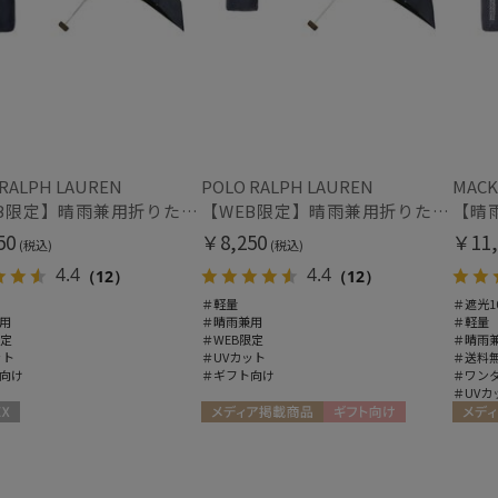
価格・割引率
価格 (円)
割引率 (%)
 RALPH LAUREN
POLO RALPH LAUREN
MACK
【WEB限定】晴雨兼用折りたたみ日傘 ポロ ラルフ ローレン ポロポニー刺繍 POLO BEAR 雨の日OK 遮光100% 遮熱 簡単開閉 UV100% 晴雨兼用
【WEB限定】晴雨兼用折りたたみ日傘 ポロ ラルフ ローレン ポロポニー刺繍 POLO BEAR 雨の日OK 遮光100% 遮熱 簡単開閉 UV100% 晴雨兼用
50
￥8,250
￥11,
(税込)
(税込)
4.4
4.4
（12）
（12）
在庫表示
＃軽量
＃遮光1
用
＃晴雨兼用
＃軽量
限定
＃WEB限定
＃晴雨
在庫あり
ット
＃UVカット
＃送料
向け
＃ギフト向け
＃ワン
＃UVカ
販売状況
メディア掲載商品
ギフト向け
メディ
通常
UNISEX
UNISE
入荷状況