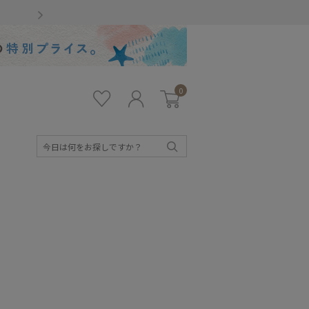
Gmailをお使いのお客様
0
お気
ロ
カー
に入
グ
ト
り
イ
ン
検
索
キッズ