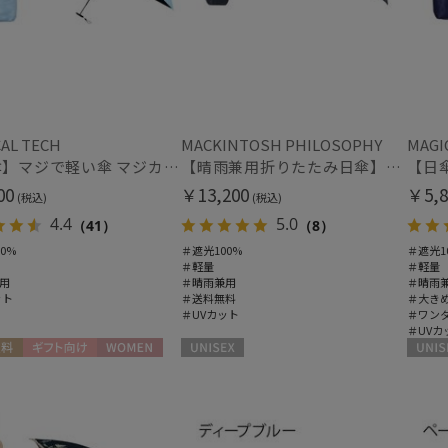
AL TECH
MACKINTOSH PHILOSOPHY
MAGI
【日傘】マジで軽い傘 マジカルテックプロテクション(MAGICAL TECH PROTECTION)5flat 晴雨兼用傘折りたたみ日傘 一級遮光100% UV 軽量 コンパクト持ち運びに便利 人気
【晴雨兼用折りたたみ日傘】マッキントッシュ フィロソフィー (MACKINTOSH PHILOSOPHY)コーギー 雨の日OK 軽量 遮光100％ 遮熱 UV
00
￥13,200
￥5,8
(税込)
(税込)
4.4
5.0
（41）
（8）
0%
＃遮光100%
＃遮光1
＃軽量
＃軽量
用
＃晴雨兼用
＃晴雨
ット
＃送料無料
＃大き
＃UVカット
＃ワン
＃UVカ
料
ギフト向け
WOMEN
UNISEX
UNISE