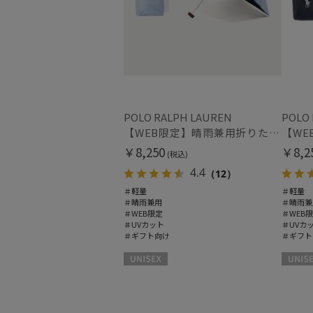
POLO RALPH LAUREN
POLO
【WEB限定】晴雨兼用折りたたみ日傘 ポロ ラルフ ローレン ポロポニー刺繍 POLO BEAR 雨の日OK 遮光100% 遮熱 簡単開閉 UV100% 晴雨兼用
￥8,250
￥8,2
(税込)
4.4
（12）
＃軽量
＃軽量
＃晴雨兼用
＃晴雨兼
＃WEB限定
＃WEB
＃UVカット
＃UVカ
＃ギフト向け
＃ギフト
UNISEX
UNISEX