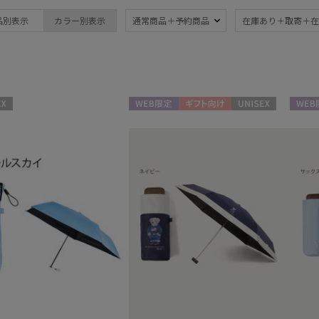
ブランド
品別表示
カラー別表示
通常商品＋予約商品
在庫あり＋取寄＋在
ブランド
傘機能
DAKS
晴雨兼用
遮
(70)
ダックス
一級遮光
UV
FURLA
(46)
(7
WEB限定
ギフト向け
UNISEX
WEB
フルラ
耐風傘
ジャ
Fuwacool®
(5)
フワクール®
紫外線対策
自動
(60)
MACKINTOSH
PHILOSOPHY
マッキントッシュ フィロソフィー
親骨：51～
簡単
MAGICAL TECH
55cm
(11)
マジカルテック
masu
マス
手袋・アームカバー
MIRACLE TECH
ミラクルテック
紫外線対策
ショ
(3)