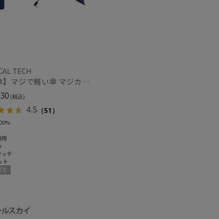
CAL TECH
【日傘】マジで軽い傘 マジカルテックプロテクション(MAGICAL TECH PROTECTION) 58cm 晴雨兼用傘自動開閉折りたたみ日傘 一級遮光100% UV 軽量 機能性 大きめ 人気
30
(税込)
4.5
（51）
00%
兼用
め
タッチ
ット
X