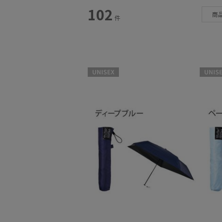
スタイル
102
商
件
カテゴリー
雨傘
(12)
日傘
(64)
UNISEX
UNISEX
帽子
(1)
手袋・アームカバー
(3)