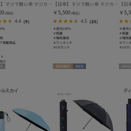
【日傘】マジで軽い傘 マジカルテックプロテクション（MAGICAL TECH PROTECTION）Tough 12 rib55cm
【日傘】マジで軽い傘 マジカルテックプロテクション(MAGICAL TECH PROTECTION) 50cm 晴雨兼用傘自動開閉折りたたみ日傘 一級遮光100% UV 軽量 機能性 人気
00
￥5,500
￥5,5
(税込)
(税込)
4.4
4.5
（9）
（23）
0%
＃遮光100%
＃遮光1
＃軽量
＃軽量
用
＃晴雨兼用
＃晴雨
ア掲載商品
＃ワンタッチ
＃ワン
＃UVカット
＃UVカ
ット
向け
送料無料
MEN
UNISE