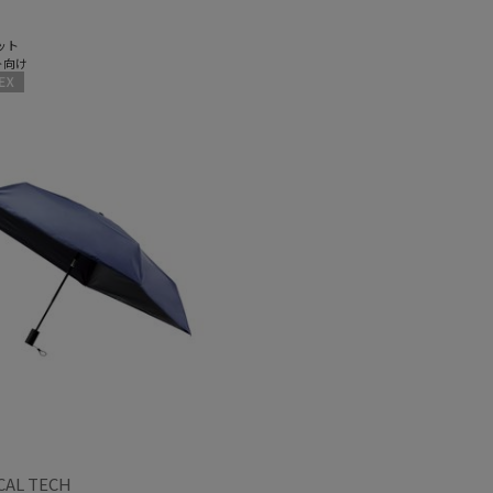
ット
ト向け
X
CAL TECH