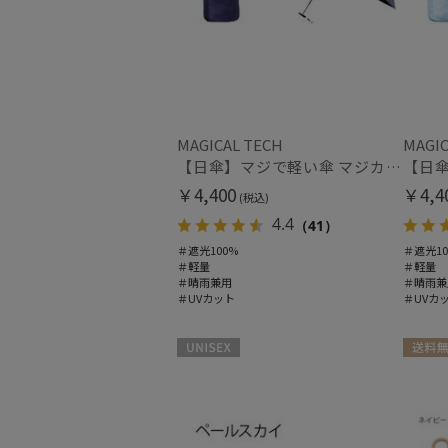
MAGICAL TECH
MAGIC
【日傘】マジで軽い傘 マジカルテックプロテクション(MAGICAL TECH PROTECTION)5flat 晴雨兼用傘折りたたみ日傘 一級遮光100% UV 軽量 コンパクト持ち運びに便利 人気
￥4,400
￥4,4
(税込)
4.4
（41）
＃遮光100%
＃遮光10
＃軽量
＃軽量
＃晴雨兼用
＃晴雨兼
＃UVカット
＃UVカ
UNISEX
送料無