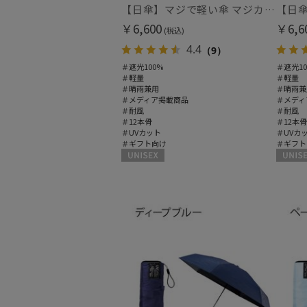
【日傘】マジで軽い傘 マジカルテックプロテクション（MAGICAL TECH PROTECTION）Tough 12 rib55cm
￥6,600
￥6,6
(税込)
4.4
（9）
＃遮光100%
＃遮光10
＃軽量
＃軽量
＃晴雨兼用
＃晴雨兼
＃メディア掲載商品
＃メディ
＃耐風
＃耐風
＃12本骨
＃12本骨
＃UVカット
＃UVカ
＃ギフト向け
＃ギフト
UNISEX
UNISEX