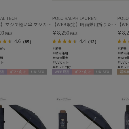
PAUL&JOE ACCESSOIRES
ポールアンドジョー アクセソワ
指無し
UV
(3)
POLO RALPH LAUREN
AL TECH
POLO RALPH LAUREN
POLO
ポロ ラルフ ローレン
【日傘】マジで軽い傘 マジカルテックプロテクション(MAGICAL TECH PROTECTION)50cm 晴雨兼用傘折りたたみ日傘 一級遮光100% UV 軽量 人気 レディース メンズ
【WEB限定】晴雨兼用折りたたみ日傘 ポロ ラルフ ローレン ポロポニー刺繍 POLO BEAR 雨の日OK 遮光100% 遮熱 簡単開閉 UV100% 晴雨兼用
urawaza
00
￥8,250
￥8,2
(税込)
(税込)
その他
ウラワザ
4.6
4.4
（85）
（12）
WEB限定
メデ
(5)
0%
＃軽量
＃軽量
(6)
＃晴雨兼用
＃晴雨
用
＃WEB限定
＃WEB
ット
＃UVカット
＃UVカ
ギフトにおすす
＃ギフト向け
＃ギフ
め
(19)
定
ギフト向け
UNISEX
WEB限定
ギフト向け
UNISEX
送料無
カラー