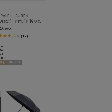
カット
(3)
 RALPH LAUREN
【WEB限定】晴雨兼用折りたたみ日傘 ポロ ラルフ ローレン ポロポニー刺繍 POLO BEAR 雨の日OK 遮光100% 遮熱 簡単開閉 UV100% 晴雨兼用
50
(税込)
4.4
（12）
ィアで話題
日本製
(1)
兼用
限定
ット
ト向け
料
UNISEX