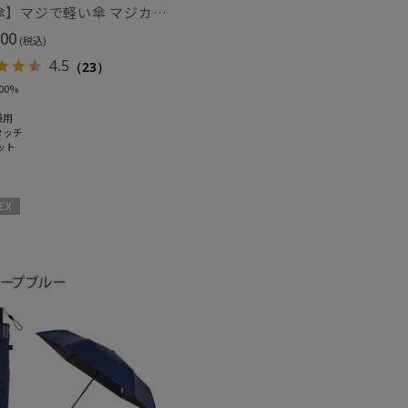
【日傘】マジで軽い傘 マジカルテックプロテクション(MAGICAL TECH PROTECTION) 50cm 晴雨兼用傘自動開閉折りたたみ日傘 一級遮光100% UV 軽量 機能性 人気
00
(税込)
4.5
（23）
00%
兼用
タッチ
ット
X