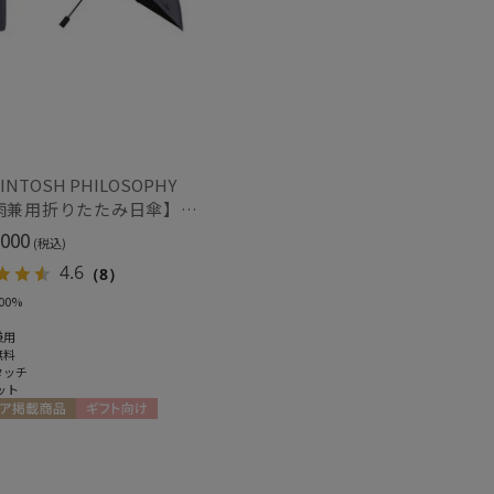
～
INTOSH PHILOSOPHY
【晴雨兼用折りたたみ日傘】マッキントッシュ フィロソフィー (MACKINTOSH PHILOSOPHY) バーブレラ サンプロテクト（SUNPROTECT）自動開閉 遮光100
～
000
(税込)
4.6
（8）
00%
兼用
無料
タッチ
ット
ア掲載商品
ギフト向け
セール
X