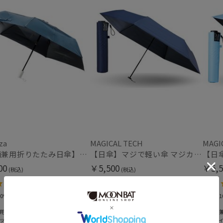
予約
新着
za
MAGICAL TECH
MAGI
【晴雨兼用折りたたみ日傘】パッとさして、サッとしまえる傘コワザ(kowaza) プレーン 50 遮光100% UV100% 自動開閉傘 ワンタッチ
【日傘】マジで軽い傘 マジカルテックプロテクション（MAGICAL TECH PROTECTION）Tough W rib55cm 耐風 軽量 遮光100
00
￥5,500
￥5,5
(税込)
(税込)
4.5
4.6
（24）
（9）
0%
＃遮光100%
＃遮光1
＃軽量
＃軽量
用
＃晴雨兼用
＃晴雨
ッチ
＃メディア掲載商品
＃メデ