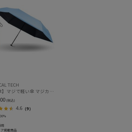
もうすぐ
再入荷
CAL TECH
【日傘】マジで軽い傘 マジカルテックプロテクション（MAGICAL TECH PROTECTION）Tough W rib55cm 耐風 軽量 遮光100
00
(税込)
4.6
（9）
00%
兼用
ィア掲載商品