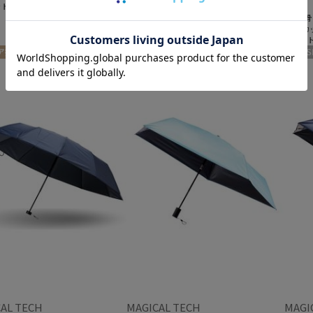
ット
＃耐風
＃耐風
＃8本骨
＃8本骨
＃UVカット
＃UVカ
＃ギフト向け
＃ギフ
ア掲載商品
ギフト向け
UNISEX
UNISE
AL TECH
MAGICAL TECH
MAGI