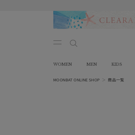
メニ
メ
ュー
ニ
ボタ
ュ
WOMEN
MEN
KIDS
ン
ー
ボ
タ
MOONBAT ONLINE SHOP
＞
商品一覧
ン
レディース