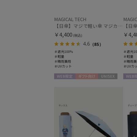
MAGICAL TECH
MAGIC
【日傘】マジで軽い傘 マジカルテックプロテクション(MAGICAL TECH PROTECTION)50cm 晴雨兼用傘折りたたみ日傘 一級遮光100% UV 軽量 人気 レディース メンズ
￥4,400
￥4,4
(税込)
4.6
（85）
＃遮光100%
＃遮光10
＃軽量
＃軽量
＃晴雨兼用
＃晴雨兼
＃UVカット
＃UVカ
WEB限定
ギフト向け
UNISEX
WEB限