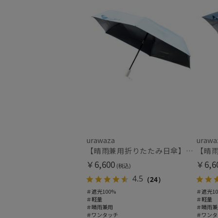
urawaza
urawa
【晴雨兼用折りたたみ日傘】パッとさして、サッとしまえる傘コワザ(kowaza) プレーン 50 遮光100% UV100% 自動開閉傘 ワンタッチ
￥6,600
￥6,6
(税込)
4.5
（24）
＃遮光100%
＃遮光10
＃軽量
＃軽量
＃晴雨兼用
＃晴雨兼
＃ワンタッチ
＃ワンタ