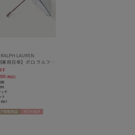
～
 RALPH LAUREN
【晴雨兼用日傘】ポロ ラルフ ローレン (POLO RALPH LAUREN) WoodBloac Flower 遮光 UV 遮熱
FF
セール
200
(税込)
兼用
無料
タッチ
ット
もうすぐ
ト向け
再入荷
ア掲載商品
ギフト向け
X