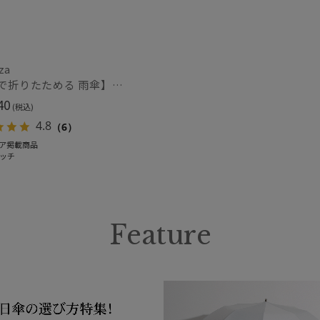
za
【3秒で折りたためる 雨傘】urawaza (ウラワザ) 無地 プレーン 折りたたみ傘 【公式ムーンバット】 レディース メンズ ユニセックス 男女兼用 晴雨兼用 ジャンプ式 撥水 UV 自動開閉
40
(税込)
4.8
（6）
ア掲載商品
ッチ
Feature