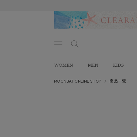
メニ
メ
ュー
ニ
ボタ
ュ
WOMEN
MEN
KIDS
ン
ー
ボ
タ
MOONBAT ONLINE SHOP
＞
商品一覧
ン
レディース