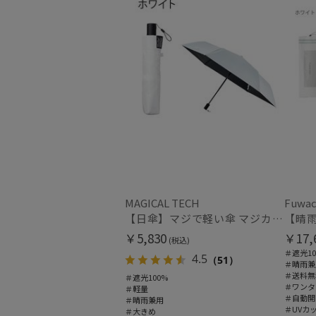
MAGICAL TECH
Fuwac
【日傘】マジで軽い傘 マジカルテックプロテクション(MAGICAL TECH PROTECTION) 58cm 晴雨兼用傘自動開閉折りたたみ日傘 一級遮光100% UV 軽量 機能性 大きめ 人気
￥5,830
￥17,
(税込)
＃遮光10
4.5
（51）
＃晴雨兼
＃送料無
＃遮光100%
＃ワンタ
＃軽量
＃自動開
＃晴雨兼用
＃UVカ
＃大きめ