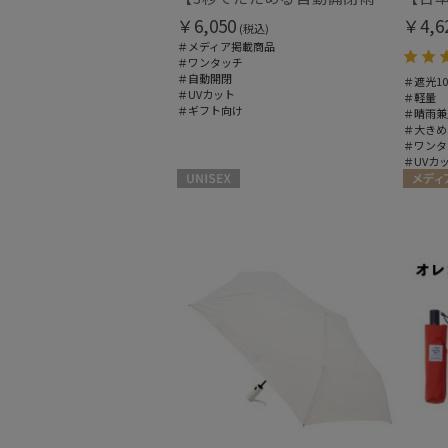
￥6,050
￥4,6
(税込)
＃メディア掲載商品
＃ワンタッチ
＃自動開閉
＃遮光10
＃UVカット
＃軽量
＃ギフト向け
＃晴雨兼
＃大きめ
＃ワンタ
＃UVカ
UNISEX
メディ