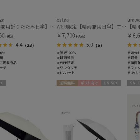
ウラワザ
その他
WEB限定
メデ
za
estaa
uraw
(2)
(3)
【晴雨兼用折りたたみ日傘】ウラワザ（urawaza）無地 55㎝ 晴雨兼用 遮光100% UV100% 自動開閉 ワンタッチ
WEB限定【晴雨兼用日傘】エスタ(estaa)REIKYAKUパラソル 55㎝ ラディクール 遮光100 UV100 ボタンジャンプ
50
￥7,700
￥6,6
(税込)
(税込)
4.4
5.0
（23）
（5）
カラー
0%
＃遮光100%
＃遮光1
用
＃晴雨兼用
＃軽量
ア掲載商品
＃WEB限定
＃晴雨
ッチ
＃ワンタッチ
＃ワン
＃UVカット
＃UVカ
送料無料
ギフト向け
UNISEX
セール
WOME
価格・割引率
価格 (円)
割引率 (%)