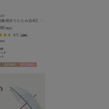
ィアで話題
ギフトにおすす
aza
め
(6)
【晴雨兼用折りたたみ日傘】パッとさして、サッとしまえる傘コワザ(kowaza) プレーン 50 遮光100% UV100% 自動開閉傘 ワンタッチ
00
(税込)
4.5
（24）
00%
兼用
タッチ
ット
送料無料
ギフト向け
N
～