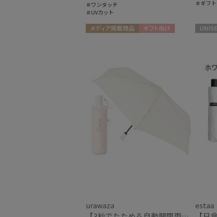
＃ギフト
＃ワンタッチ
＃UVカット
メディア掲載商品
ギフト向け
UNISEX
WOMEN
urawaza
estaa
【3秒でたためる自動開閉雨傘】urawaza 小町（ウラワザ）Auto plane50 ワンタッチ開閉