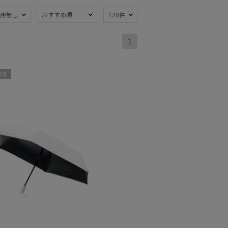
庫無し
おすすめ順
120件
1
熱
遮光
(8)
(8)
軽量
)
(4)
X
水
暑さ対策
(1)
(8)
開閉傘
親骨：～50cm
(9)
(5)
：56～
親骨：61～
m
65cm
(1)
(1)
でたためる