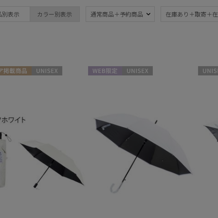
ブランド
品別表示
カラー別表示
通常商品＋予約商品
在庫あり＋取寄＋在
ブランド
傘機能
estaa
晴雨兼用
遮
(9)
エスタ
一級遮光
UV
FLO(A)TUS
(2)
(9
ア掲載商品
UNISEX
WEB限定
UNISEX
UNISE
フロータス
ジャンプ式
超撥
Fuwacool®
(4)
フワクール®
紫外線対策
自動
(8)
MAGICAL TECH
マジカルテック
mila schon
親骨：51～
親骨
ミラ・ショーン
55cm
60c
(5)
MIRACLE TECH
ミラクルテック
簡単開閉傘
3秒
(2)
POLO RALPH LAUREN
(2)
ポロ ラルフ ローレン
urawaza