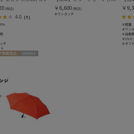
20
￥6,600
￥9,3
(税込)
(税込)
＃ワンタッチ
4.0
（1）
0%
＃軽量
＃ワン
用
＃自動
＃UVカ
ッチ
＃ギフ
ット
ア掲載商品
UNISEX