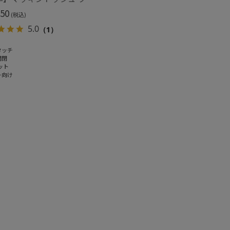
50
(税込)
5.0
（1）
タッチ
開閉
ット
ト向け