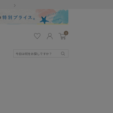
Gmailをお使いのお客様
0
お気
ロ
カー
に入
グ
ト
り
イ
ン
検
索
キッズ