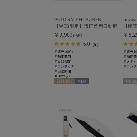
POLO RALPH LAUREN
urawa
【WEB限定】晴雨兼用自動開閉日傘 ポロ ラルフ ローレン（POLO RALPH LAUREN）ベア 遮光100 UV100 ワンタッチ開閉
￥9,900
￥8,2
(税込)
5.0
（5）
＃遮光100%
＃遮光10
＃晴雨兼用
＃晴雨兼
＃WEB限定
＃メディ
＃ワンタッチ
＃ワンタ
＃自動開閉
＃UVカット
送料無料
MEN
UNISEX