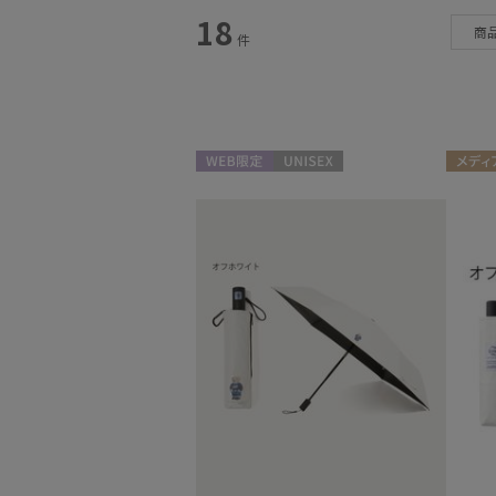
スタイル
18
商
件
カテゴリー
雨傘
(4)
日傘
(8)
WEB限定
UNISEX
メディ