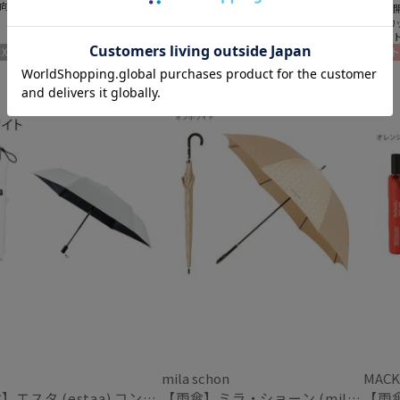
向け
＃自動開閉
＃自動
＃UVカット
＃UVカ
＃ギフ
WOMEN
ギフト
mila schon
MACK
【日傘】エスタ (estaa) コンパクトワイド58 自動開閉傘 折りたたみ傘 軽量 晴雨兼用 遮光100％ UV100%
【雨傘】ミラ・ショーン (mila schon) ロゴジャガード ジャンプ式 耐風傘 親骨：65cm