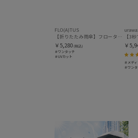
FLO(A)TUS
urawa
【折りたたみ雨傘】フロータス（FLO(A)TUS）プレーン60 超撥水傘 晴雨兼用 UV対応 自動開閉 大きめ
￥5,280
￥5,9
(税込)
＃ワンタッチ
＃UVカット
＃メディ
＃ワンタ