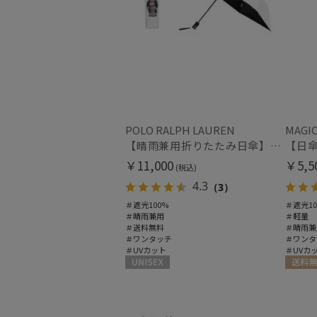
POLO RALPH LAUREN
MAGIC
【晴雨兼用折りたたみ日傘】ポロ ラルフ ローレン (POLO RALPH LAUREN) ポロベア 遮光100% UVメンズ日傘 自動開閉
￥11,000
￥5,5
(税込)
4.3
（3）
＃遮光100%
＃遮光10
＃晴雨兼用
＃軽量
＃送料無料
＃晴雨兼
＃ワンタッチ
＃ワンタ
＃UVカット
＃UVカ
UNISEX
送料無