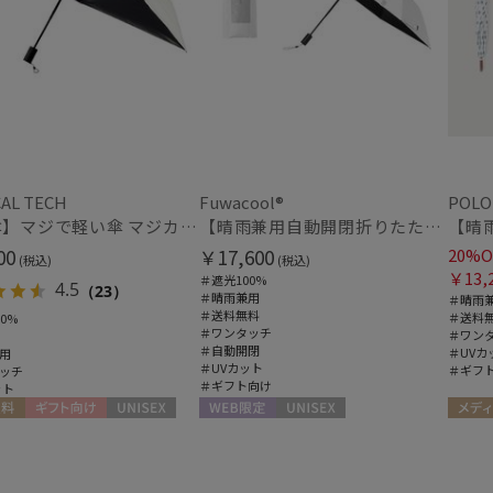
在庫表示
在庫あり
AL TECH
Fuwacool®
POLO
販売状況
【日傘】マジで軽い傘 マジカルテックプロテクション(MAGICAL TECH PROTECTION) 50cm 晴雨兼用傘自動開閉折りたたみ日傘 一級遮光100% UV 軽量 機能性 人気
【晴雨兼用自動開閉折りたたみ日傘】フワクール®（Fuwacool®）ワンポイントロゴ 遮光100 UV100 ワンタッチ開閉
00
￥17,600
20%O
通常
(税込)
(税込)
￥13,
＃遮光100%
4.5
（23）
＃晴雨兼用
＃晴雨
入荷状況
＃送料無料
＃送料
0%
＃ワンタッチ
＃ワン
＃自動開閉
＃UVカ
用
予約
＃UVカット
＃ギフ
ッチ
＃ギフト向け
新着
ット
料
ギフト向け
UNISEX
WEB限定
UNISEX
メディ
UNISE