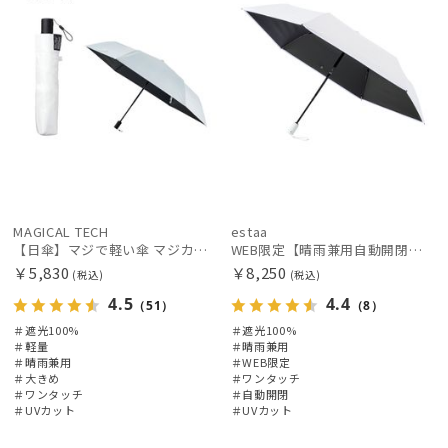
MAGICAL TECH
estaa
【日傘】マジで軽い傘 マジカルテックプロテクション(MAGICAL TECH PROTECTION) 58cm 晴雨兼用傘自動開閉折りたたみ日傘 一級遮光100% UV 軽量 機能性 大きめ 人気
WEB限定【晴雨兼用自動開閉日傘】エスタ(estaa)REIKYAKUパラソル 55㎝ ラディクール 遮光100 UV100 ワンタッチ開閉
￥5,830
￥8,250
(税込)
(税込)
4.5
4.4
（51）
（8）
＃遮光100%
＃遮光100%
＃軽量
＃晴雨兼用
＃晴雨兼用
＃WEB限定
＃大きめ
＃ワンタッチ
＃ワンタッチ
＃自動開閉
＃UVカット
＃UVカット