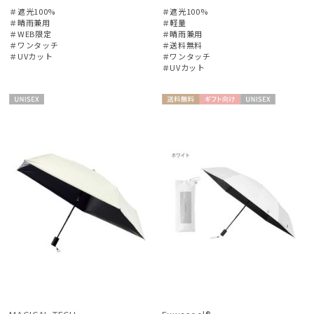
＃遮光100%
＃遮光100%
価格・割引率
＃晴雨兼用
＃軽量
＃WEB限定
＃晴雨兼用
＃ワンタッチ
＃送料無料
＃UVカット
＃ワンタッチ
在庫表示
＃UVカット
販売状況
UNISE
送料無
ギフト
UNISE
X
料
向け
X
入荷状況