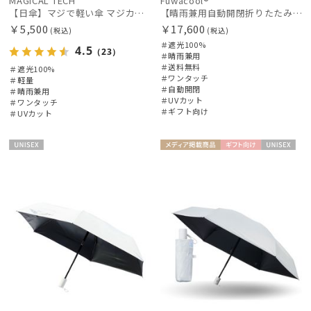
MAGICAL TECH
Fuwacool®
【日傘】マジで軽い傘 マジカルテックプロテクション(MAGICAL TECH PROTECTION) 50cm 晴雨兼用傘自動開閉折りたたみ日傘 一級遮光100% UV 軽量 機能性 人気
【晴雨兼用自動開閉折りたたみ日傘】フワクール®（Fuwacool®）ワンポイントロゴ 遮光100 UV100 ワンタッチ開閉
￥5,500
￥17,600
(税込)
(税込)
＃遮光100%
4.5
（23）
＃晴雨兼用
＃送料無料
＃遮光100%
＃ワンタッチ
＃軽量
＃自動開閉
＃晴雨兼用
＃UVカット
＃ワンタッチ
＃ギフト向け
＃UVカット
UNISE
メディア掲
ギフト
UNISE
X
載商品
向け
X