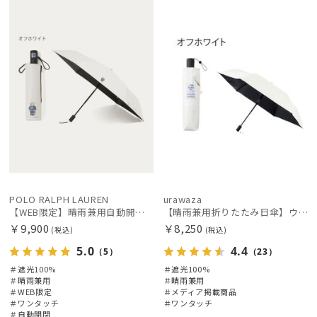
定
X
載商品
X
価格の高い
順
価格の低い
順
人気順
売上点数順
お気に入り
順
絞り込み
POLO RALPH LAUREN
urawaza
【WEB限定】晴雨兼用自動開閉日傘 ポロ ラルフ ローレン（POLO RALPH LAUREN）ベア 遮光100 UV100 ワンタッチ開閉
【晴雨兼用折りたたみ日傘】ウラワザ（urawaza）無地 55㎝ 晴雨兼用 遮光100% UV100% 自動開閉 ワンタッチ
￥9,900
￥8,250
(税込)
(税込)
5.0
4.4
（5）
（23）
＃遮光100%
＃遮光100%
レディース
メンズ
キッズ
＃晴雨兼用
＃晴雨兼用
＃WEB限定
＃メディア掲載商品
＃ワンタッチ
＃ワンタッチ
カテゴリー
＃自動開閉