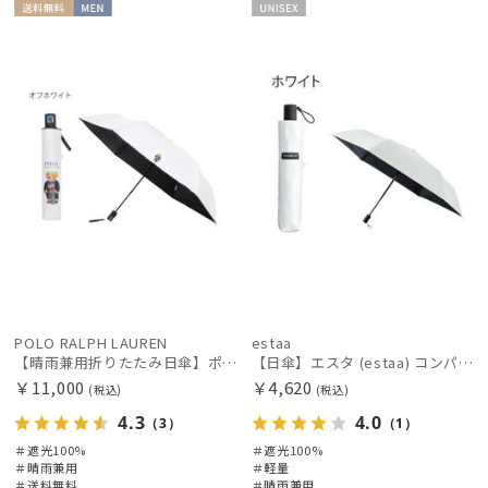
送料無
MEN
UNISE
料
X
POLO RALPH LAUREN
estaa
【晴雨兼用折りたたみ日傘】ポロ ラルフ ローレン (POLO RALPH LAUREN) ポロベア 遮光100% UVメンズ日傘 自動開閉
【日傘】エスタ (estaa) コンパクトワイド58 自動開閉傘 折りたたみ傘 軽量 晴雨兼用 遮光100％ UV100%
￥11,000
￥4,620
(税込)
(税込)
4.3
4.0
（3）
（1）
＃遮光100%
＃遮光100%
＃晴雨兼用
＃軽量
＃送料無料
＃晴雨兼用