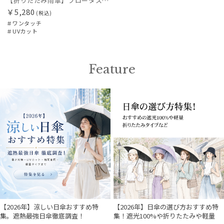
【折りたたみ雨傘】フロータス（FLO(A)TUS）プレーン60 超撥水傘 晴雨兼用 UV対応 自動開閉 大きめ
￥5,280
(税込)
＃ワンタッチ
＃UVカット
Feature
【2026年】涼しい日傘おすすめ特
【2026年】日傘の選び方おすすめ特
集。遮熱最強日傘徹底調査！
集！遮光100%や折りたたみや軽量