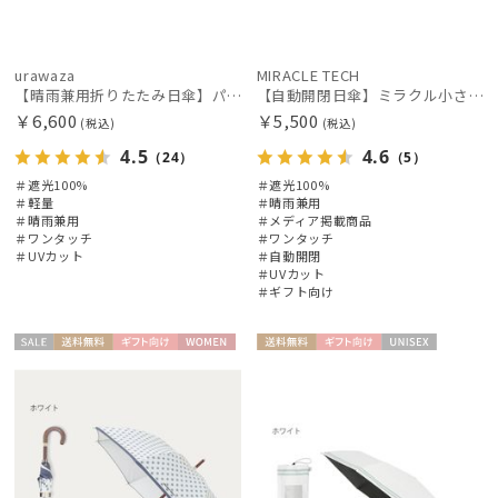
urawaza
MIRACLE TECH
【晴雨兼用折りたたみ日傘】パッとさして、サッとしまえる傘コワザ(kowaza) プレーン 50 遮光100% UV100% 自動開閉傘 ワンタッチ
【自動開閉日傘】ミラクル小さい傘 ミラクルテックプロ (MIRACLE TECH Pro) 晴雨兼用 遮光100 ワンタッチ開閉
￥6,600
￥5,500
(税込)
(税込)
4.5
4.6
（24）
（5）
＃遮光100%
＃遮光100%
＃軽量
＃晴雨兼用
＃晴雨兼用
＃メディア掲載商品
＃ワンタッチ
＃ワンタッチ
＃UVカット
＃自動開閉
＃UVカット
＃ギフト向け
セー
送料無
ギフト
WOME
送料無
ギフト
UNISE
ル
料
向け
N
料
向け
X