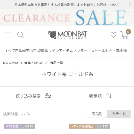
熊本県熊本地方を震源とする地震の影響によるお荷物のお届けについて
0
すべて
日傘
帽子
UV手袋
雨傘
レインアイテム
マフラー・ストール
財布・革小物
MOONBAT ONLINE SHOP
＞
商品一覧
ホワイト系 ゴールド系
表示
絞り込み検索
表示順
順
検索結果 : 17
件
商品別
カラー別
おすすめ
WEB限
UNISE
メディア掲
UNISE
新着