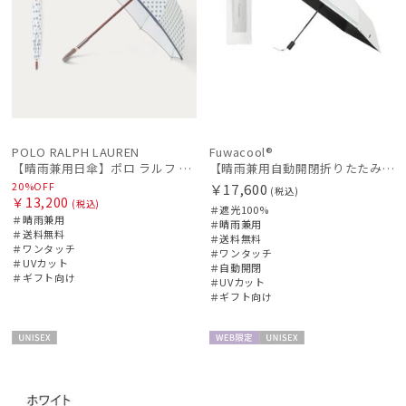
POLO RALPH LAUREN
Fuwacool®
【晴雨兼用日傘】ポロ ラルフ ローレン (POLO RALPH LAUREN) WoodBloac Flower 遮光 UV 遮熱
【晴雨兼用自動開閉折りたたみ日傘】フワクール®（Fuwacool®）ダブルライン 遮光100 UV100 ワンタッチ開閉
20%OFF
￥17,600
(税込)
￥13,200
(税込)
＃遮光100%
＃晴雨兼用
＃晴雨兼用
＃送料無料
＃送料無料
＃ワンタッチ
＃ワンタッチ
＃UVカット
＃自動開閉
＃ギフト向け
＃UVカット
＃ギフト向け
UNISE
WEB限
UNISE
X
定
X