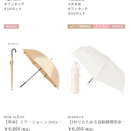
＃ワンタッチ
＃大きめ
＃UVカット
＃ワンタッチ
＃UVカット
WOME
メディア掲
ギフト
WOME
N
載商品
向け
N
mila schon
urawaza
【雨傘】ミラ・ショーン (mila schon) ロゴジャガード ジャンプ式 耐風傘 親骨：65cm
【3秒でたためる自動開閉雨傘】urawaza 小町（ウラワザ）Auto plane50 ワンタッチ開閉
￥6,600
￥6,050
(税込)
(税込)