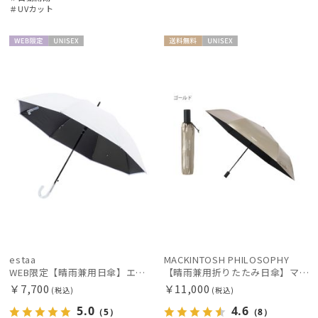
＃UVカット
ブランド
WEB限
UNISE
送料無
UNISE
定
X
料
X
傘機能
その他
カラー
estaa
MACKINTOSH PHILOSOPHY
WEB限定【晴雨兼用日傘】エスタ(estaa)REIKYAKUパラソル 55㎝ ラディクール 遮光100 UV100 ボタンジャンプ
【晴雨兼用折りたたみ日傘】マッキントッシュ フィロソフィー (MACKINTOSH PHILOSOPHY) バーブレラ サンプロテクト（SUNPROTECT）自動開閉 遮光100
￥7,700
￥11,000
(税込)
(税込)
5.0
4.6
（5）
（8）