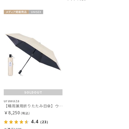
在庫表示
メディア掲
UNISE
載商品
X
販売状況
入荷状況
SOLDOUT
urawaza
【晴雨兼用折りたたみ日傘】ウラワザ（urawaza）無地 55㎝ 晴雨兼用 遮光100% UV100% 自動開閉 ワンタッチ
￥8,250
(税込)
4.4
（23）
＃遮光100%