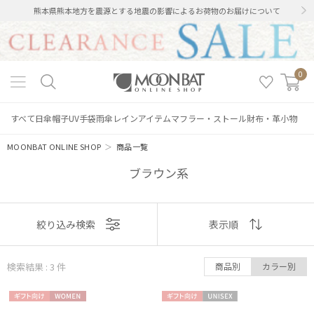
熊本県熊本地方を震源とする地震の影響によるお荷物のお届けについて
0
すべて
日傘
帽子
UV手袋
雨傘
レインアイテム
マフラー・ストール
財布・革小物
MOONBAT ONLINE SHOP
＞
商品一覧
ブラウン系
表示
絞り込み検索
表示順
順
絞り込み
検索結果 : 3
件
商品別
カラー別
おすすめ
ギフト
WOME
ギフト
UNISE
新着