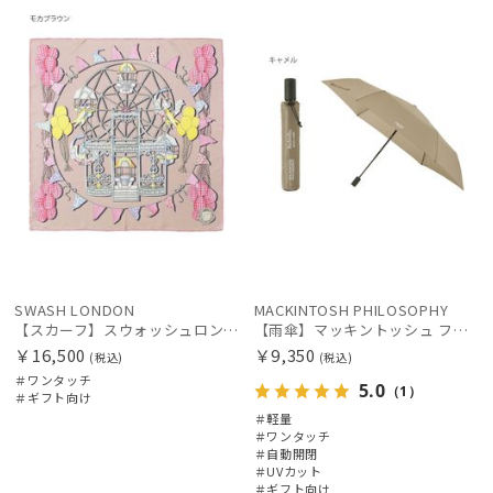
向け
N
向け
X
レディース
メンズ
キッズ
価格の高い
順
価格の低い
カテゴリー
順
人気順
ブランド
売上点数順
カラー
お気に入り
順
SWASH LONDON
MACKINTOSH PHILOSOPHY
【スカーフ】スウォッシュロンドン (SWASH LONDON) Ferris Flight 68*68 シルク 日本製
【雨傘】マッキントッシュ フィロソフィー (MACKINTOSH PHILOSOPHY) Birbrella AUTO-JUMP バーブレラ 自動開閉 折りたたみ
￥16,500
￥9,350
(税込)
(税込)
＃ワンタッチ
5.0
（1）
＃ギフト向け
＃軽量
＃ワンタッチ
＃自動開閉
＃UVカット
価格・割引率
＃ギフト向け