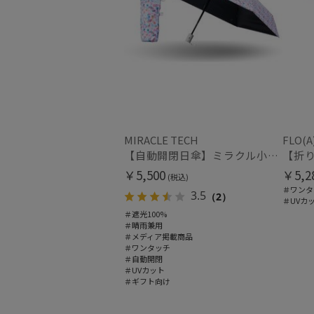
MIRACLE TECH
FLO(A
【自動開閉日傘】ミラクル小さい傘 ミラクルテックプロ (MIRACLE TECH Pro) カラフルドット 晴雨兼用 遮光100 ワンタッチ開閉
￥5,500
￥5,2
(税込)
＃ワンタ
3.5
（2）
＃UVカ
＃遮光100%
＃晴雨兼用
＃メディア掲載商品
＃ワンタッチ
＃自動開閉
＃UVカット
＃ギフト向け