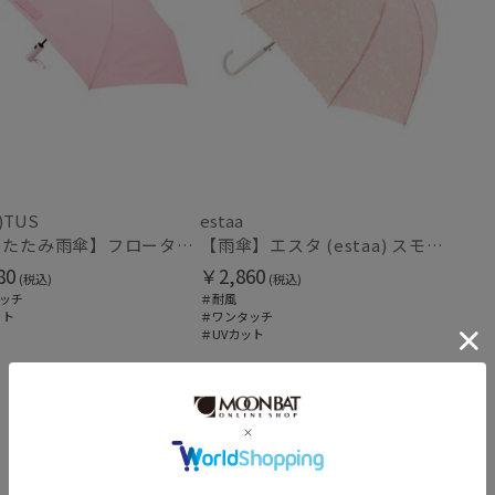
在庫表示
在庫あり
販売状況
通常
)TUS
estaa
【折りたたみ雨傘】フロータス（FLO(A)TUS）プレーン60 超撥水傘 晴雨兼用 UV対応 自動開閉 大きめ
【雨傘】エスタ (estaa) スモールガーデン 耐風傘 ジャンプ傘 晴雨兼用 UV対応
入荷状況
80
￥2,860
(税込)
(税込)
ッチ
＃耐風
予約
ット
＃ワンタッチ
＃UVカット
新着