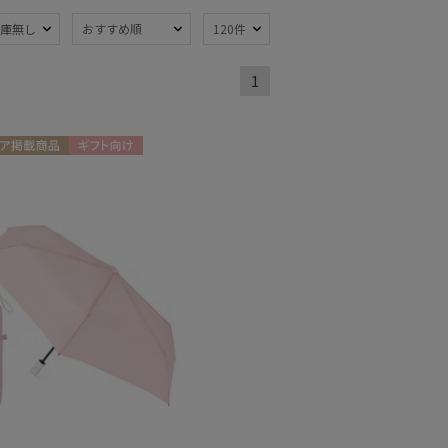
庫無し
おすすめ順
120件
熱
遮光
(2)
(2)
1
量
耐風傘
(4)
(1)
水
暑さ対策
(1)
(2)
ア掲載商品
ギフト向け
N
開閉傘
親骨：～50cm
(5)
(3)
：56～
簡単開閉傘
(1)
m
(2)