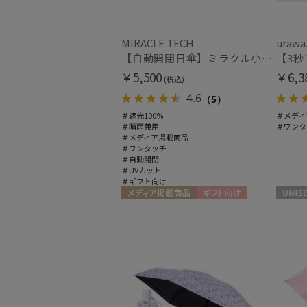
MIRACLE TECH
urawa
【自動開閉日傘】ミラクル小さい傘 ミラクルテックプロ (MIRACLE TECH Pro) 晴雨兼用 遮光100 ワンタッチ開閉
￥5,500
￥6,3
(税込)
4.6
（5）
＃遮光100%
＃メディ
＃晴雨兼用
＃ワンタ
＃メディア掲載商品
＃ワンタッチ
＃自動開閉
＃UVカット
＃ギフト向け
メディア掲載商品
ギフト向け
UNISEX
UNISEX