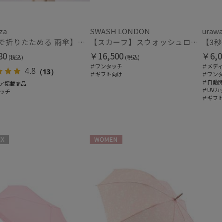
メディアで話題
ギフ
め
(4)
(3
za
SWASH LONDON
uraw
【3秒で折りたためる 雨傘】urawaza(ウラワザ) slim WJ55cmUV プレーン UV加工 自動開閉
【スカーフ】スウォッシュロンドン (SWASH LONDON) Oceanic Odyssey 68*68 シルク 日本製
カラー
80
￥16,500
￥6,0
(税込)
(税込)
＃ワンタッチ
＃メデ
4.8
（13）
＃ギフト向け
＃ワン
＃自動
ア掲載商品
＃UVカ
ッチ
＃ギフ
価格・割引率
WOMEN
価格 (円)
割引率 (%)