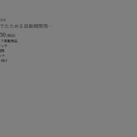
トにおすす
)
aza
【3秒でたためる自動開閉雨傘】urawaza 小町（ウラワザ）Auto plane50 ワンタッチ開閉
50
(税込)
ィア掲載商品
タッチ
開閉
ット
ト向け
～
～