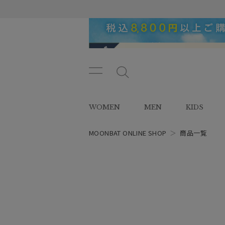
メニ
メ
ュー
ニ
ボタ
ュ
WOMEN
MEN
KIDS
ン
ー
ボ
タ
MOONBAT ONLINE SHOP
＞
商品一覧
ン
レディース
スタイル