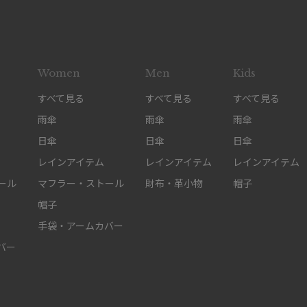
Women
Men
Kids
すべて見る
すべて見る
すべて見る
雨傘
雨傘
雨傘
日傘
日傘
日傘
レインアイテム
レインアイテム
レインアイテム
ール
マフラー・ストール
財布・革小物
帽子
帽子
手袋・アームカバー
バー