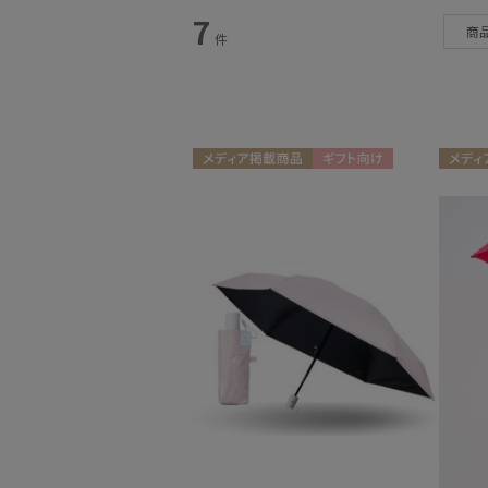
7
カテゴリー
商
件
雨傘
(4)
日傘
(2)
マフラー・ストール
(1)
メディア掲載商品
ギフト向け
メディ
UNISEX