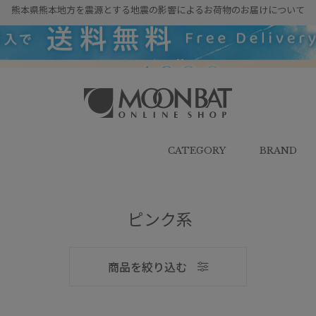
熊本県熊本地方を震源とする地震の影響によるお荷物のお届けについて
雨傘・日傘・マフラー・ストール・
帽子の通販｜MOONBAT ONLINE
SHOP（ムーンバットオンラインシ
CATEGORY
BRAND
ョップ）
ピンク系
メンズ
商品を絞り込む
ブランド