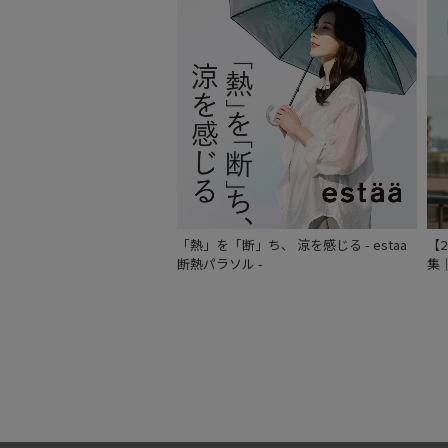
「熱」を「断」ち、 涼を感じる - estaa
【
断熱パラソル -
集