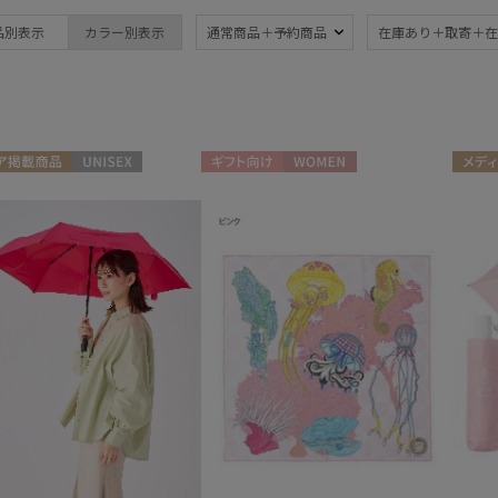
ブランド
傘機能
品別表示
カラー別表示
通常商品＋予約商品
在庫あり＋取寄＋在
estaa
晴雨兼用
遮
(2)
エスタ
UV
軽
FLO(A)TUS
(6)
フロータス
ジャンプ式
超撥
MIRACLE TECH
(2)
ア掲載商品
UNISEX
ギフト向け
WOMEN
メディ
ミラクルテック
WOME
紫外線対策
自動
(2)
SWASH LONDON
スウォッシュロンドン
urawaza
親骨：51～
親骨
ウラワザ
55cm
60c
(1)
3秒でたためる
(2)
その他