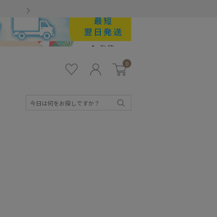
Gmailをお使いのお客様
0
お気
ロ
カー
に入
グ
ト
り
イ
ン
検
索
キッズ