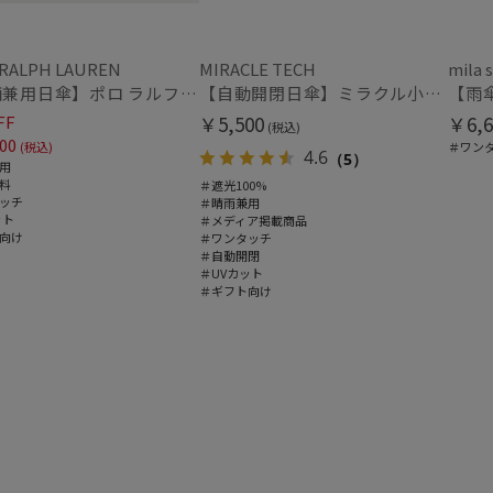
 RALPH LAUREN
MIRACLE TECH
mila 
【晴雨兼用日傘】ポロ ラルフ ローレン (POLO RALPH LAUREN) WoodBloac Flower 遮光 UV 遮熱
【自動開閉日傘】ミラクル小さい傘 ミラクルテックプロ (MIRACLE TECH Pro) 晴雨兼用 遮光100 ワンタッチ開閉
FF
￥5,500
￥6,6
(税込)
価格・割引率
00
(税込)
＃ワン
4.6
（5）
用
料
＃遮光100%
価格 (円)
ッチ
＃晴雨兼用
ット
＃メディア掲載商品
向け
＃ワンタッチ
＃自動開閉
＃UVカット
割引率 (%)
＃ギフト向け
在庫表示
在庫あり