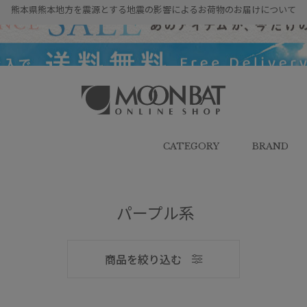
熊本県熊本地方を震源とする地震の影響によるお荷物のお届けについて
雨傘・日傘・マフラー・ストール・
帽子の通販｜MOONBAT ONLINE
SHOP（ムーンバットオンラインシ
CATEGORY
BRAND
ョップ）
パープル系
メンズ
商品を絞り込む
ブランド