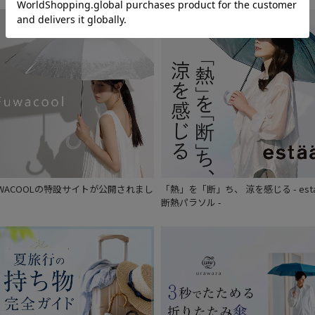
UWACOOLの特設サイトが公開されまし
「熱」を「断」ち、 涼を感じる - est
。
断熱パラソル -