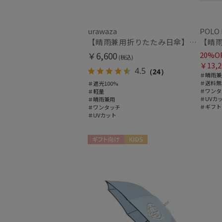
urawaza
POLO
【晴雨兼用折りたたみ日傘】パッとさして、サッとしまえる傘コワザ(kowaza) プレーン 50 遮光100% UV100% 自動開閉傘 ワンタッチ
￥6,600
20%O
(税込)
￥13,2
4.5
（24）
＃晴雨兼
＃送料無
＃遮光100%
＃ワンタ
＃軽量
＃UVカ
＃晴雨兼用
＃ギフト
＃ワンタッチ
＃UVカット
ギフト向け
KIDS