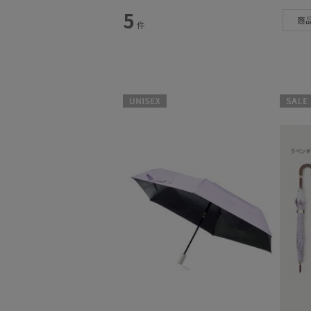
カテゴリー
5
商
件
雨傘
(1)
日傘
(3)
UNISEX
セール
WOME