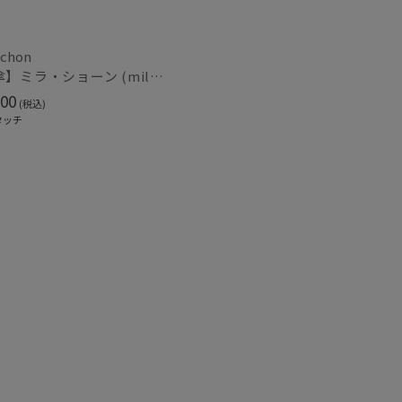
schon
【雨傘】ミラ・ショーン (mila schon) ロゴジャガード ジャンプ式 耐風傘 親骨：65cm
00
(税込)
タッチ
～
～