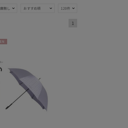
庫無し
おすすめ順
120件
熱
遮光
(3)
(3)
1
量
ジャンプ式
(2)
(1)
線対策
自動開閉傘
(3)
(2)
N
：61～
m
(1)
トにおすす
)