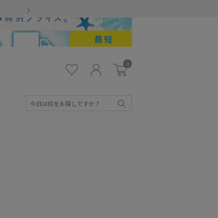
Gmailをお使いのお客様
0
お気
ロ
カー
に入
グ
ト
り
イ
ン
検
索
キッズ