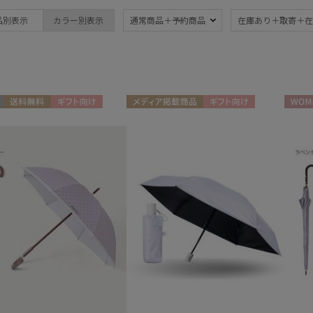
ブランド
傘機能
品別表示
カラー別表示
通常商品＋予約商品
在庫あり＋取寄＋在
mila schon
晴雨兼用
遮
(3)
ミラ・ショーン
UV
軽
MIRACLE TECH
(3)
ミラクルテック
暑さ対策
紫外
POLO RALPH LAUREN
(3)
送料無料
ギフト向け
メディア掲載商品
ギフト向け
WOME
ポロ ラルフ ローレン
N
UNISEX
親骨：～50cm
親骨
urawaza
65c
(3)
ウラワザ
その他
メディアで話題
ギフ
め
(1)
(2
カラー