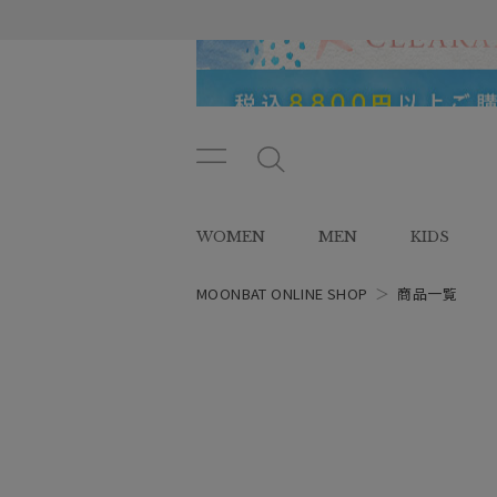
メニ
メ
ュー
ニ
ボタ
ュ
WOMEN
MEN
KIDS
ン
ー
ボ
タ
MOONBAT ONLINE SHOP
＞
商品一覧
ン
レディース
スタイル