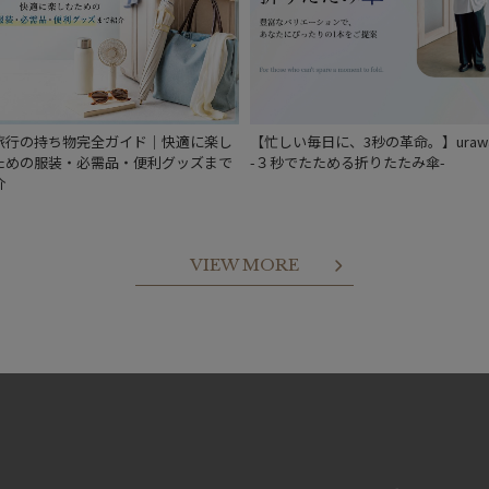
旅行の持ち物完全ガイド｜快適に楽し
【忙しい毎日に、3秒の革命。】urawa
ための服装・必需品・便利グッズまで
-３秒でたためる折りたたみ傘-
介
VIEW MORE