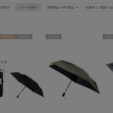
ブランド
品別表示
カラー別表示
通常商品＋予約商品
在庫あり＋取寄＋在
ブランド
傘機能
FLO(A)TUS
晴雨兼用
遮
(6)
フロータス
一級遮光
UV
FURLA
(2)
(9
ア掲載商品
UNISEX
UNISEX
UNISE
フルラ
耐風傘
ジャ
LANVIN en Bleu
(1)
ランバン オン ブルー
暑さ対策
紫外
(5)
MAGICAL TECH
マジカルテック
親骨：～50cm
親骨
mila schon
55c
(6)
ミラ・ショーン
MIRACLE TECH
親骨：61～
簡単
ミラクルテック
65cm
(1)
SWASH LONDON
スウォッシュロンドン
urawaza