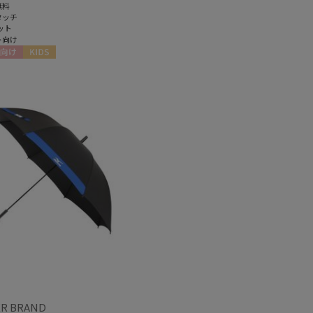
無料
タッチ
ット
ト向け
向け
KIDS
R BRAND