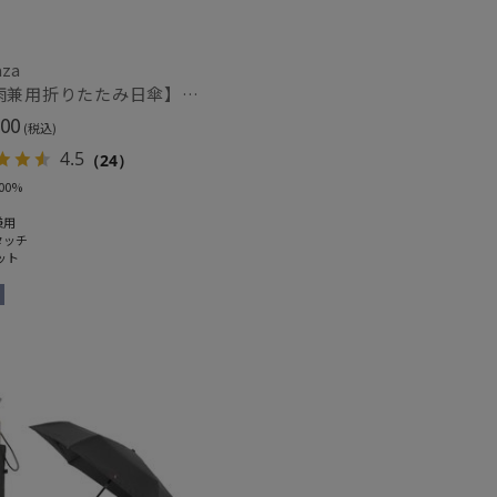
トにおすす
aza
)
【晴雨兼用折りたたみ日傘】パッとさして、サッとしまえる傘コワザ(kowaza) プレーン 50 遮光100% UV100% 自動開閉傘 ワンタッチ
00
(税込)
4.5
（24）
00%
兼用
タッチ
ット
～