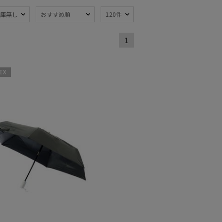
庫無し
おすすめ順
120件
1
熱
遮光
(5)
(5)
軽量
)
(7)
X
ンプ式
超撥水
(5)
(1)
線対策
自動開閉傘
(5)
(7)
：51～
親骨：56～
m
60cm
(2)
(2)
開閉傘
3秒でたためる
(2)
(3)