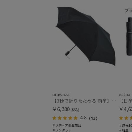
urawaza
estaa
【3秒で折りたためる 雨傘】urawaza(ウラワザ) slim WJ55cmUV プレーン UV加工 自動開閉
￥6,380
￥4,6
(税込)
4.8
（13）
＃メディア掲載商品
＃遮光10
＃ワンタッチ
＃軽量