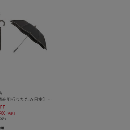
A
【晴雨兼用折りたたみ日傘】フルラ (FURLA) ジッパー刺繍 遮光100 UV100 簡単開閉 ジャンプ
FF
560
(税込)
00%
兼用