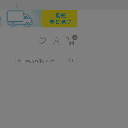
Gmailをお使いのお客様
0
お気
ロ
カー
に入
グ
ト
り
イ
ン
検
索
キッズ