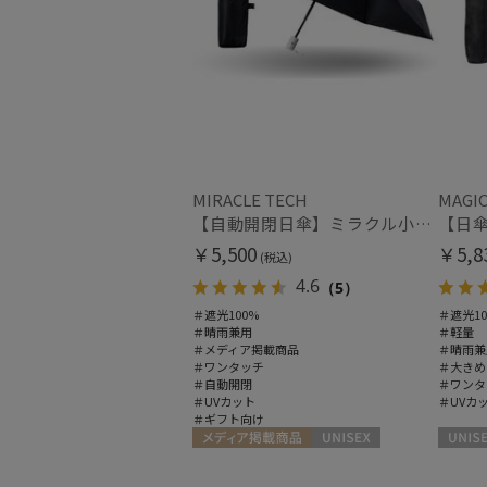
MIRACLE TECH
MAGIC
【自動開閉日傘】ミラクル小さい傘 ミラクルテックプロ (MIRACLE TECH Pro) 晴雨兼用 遮光100 ワンタッチ開閉
￥5,500
￥5,8
(税込)
4.6
（5）
＃遮光100%
＃遮光10
＃晴雨兼用
＃軽量
＃メディア掲載商品
＃晴雨兼
＃ワンタッチ
＃大きめ
＃自動開閉
＃ワンタ
＃UVカット
＃UVカ
＃ギフト向け
メディア掲載商品
UNISEX
UNISEX