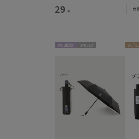
スタイル
29
商
件
カテゴリー
雨傘
(6)
日傘
(5)
WEB限定
UNISEX
メディ
マフラー・ストール
(1)