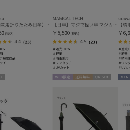
その他
ウラワザ
メディアで話題
ギフ
za
MAGICAL TECH
uraw
め
(4)
(5
【晴雨兼用折りたたみ日傘】ウラワザ（urawaza）無地 55㎝ 晴雨兼用 遮光100% UV100% 自動開閉 ワンタッチ
【日傘】マジで軽い傘 マジカルテックプロテクション(MAGICAL TECH PROTECTION) 50cm 晴雨兼用傘自動開閉折りたたみ日傘 一級遮光100% UV 軽量 機能性 人気
50
￥5,500
￥6,6
(税込)
(税込)
カラー
4.4
4.5
（23）
（23）
0%
＃遮光100%
＃遮光1
用
＃軽量
＃軽量
ア掲載商品
＃晴雨兼用
＃晴雨
ッチ
＃ワンタッチ
＃ワン
＃UVカット
＃UVカ
WEB限定
送料無料
UNISEX
MEN
価格・割引率
価格 (円)
割引率 (%)