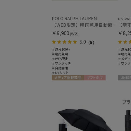
POLO RALPH LAUREN
urawa
【WEB限定】晴雨兼用自動開閉日傘 ポロ ラルフ ローレン（POLO RALPH LAUREN）ベア 遮光100 UV100 ワンタッチ開閉
￥9,900
￥8,2
(税込)
5.0
（5）
＃遮光100%
＃遮光10
＃晴雨兼用
＃晴雨兼
＃WEB限定
＃メディ
＃ワンタッチ
＃ワンタ
＃自動開閉
＃UVカット
メディア掲載商品
ギフト向け
UNISEX
UNISEX