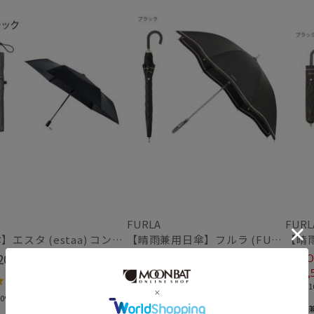
FURLA
FURL
【日傘】エスタ (estaa) コンパクトワイド58 自動開閉傘 折りたたみ傘 軽量 晴雨兼用 遮光100％ UV100%
【晴雨兼用日傘】フルラ (FURLA) ジッパー刺繍 遮光100 UV100 ジャンプ
20
20%OFF
20%O
(税込)
￥10,560
￥10,
(税込)
4.0
（1）
＃遮光100%
＃遮光1
＃軽量
＃軽量
0%
＃晴雨兼用
＃晴雨