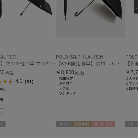
在庫表示
在庫あり
販売状況
AL TECH
POLO RALPH LAUREN
POLO
【日傘】マジで軽い傘 マジカルテックプロテクション(MAGICAL TECH PROTECTION) 58cm 晴雨兼用傘自動開閉折りたたみ日傘 一級遮光100% UV 軽量 機能性 大きめ 人気
【WEB限定雨傘】ポロ ラルフ ローレン（POLO RALPH LAUREN）FLAG ベア
通常
30
￥8,800
￥7,7
(税込)
(税込)
＃WEB限定
＃大き
4.5
（51）
入荷状況
＃送料無料
＃ワン
＃大きめ
＃自動
0%
＃ワンタッチ
予約
用
新着
ッチ
ット
セール
送料無料
ギフト向け
セール
WOMEN
WOME