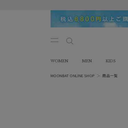
メニ
メ
ュー
ニ
ボタ
ュ
WOMEN
MEN
KIDS
ン
ー
ボ
タ
MOONBAT ONLINE SHOP
＞
商品一覧
ン
レディース