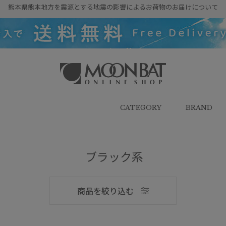
熊本県熊本地方を震源とする地震の影響によるお荷物のお届けについて
雨傘・日傘・マフラー・ストール・
帽子の通販｜MOONBAT ONLINE
SHOP（ムーンバットオンラインシ
CATEGORY
BRAND
ョップ）
ブラック系
メンズ
商品を絞り込む