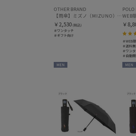
OTHER BRAND
POLO
【雨傘】ミズノ（MIZUNO）子供用通学雨傘 コンビ×ビッグロゴ ボタンジャンプ
￥2,530
￥8,8
(税込)
＃ワンタッチ
＃ギフト向け
＃WEB
＃送料無
＃ワンタ
＃自動開
MEN
MEN