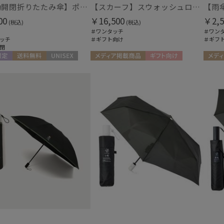
【自動開閉折りたたみ傘】ポロ ラルフ ローレン（POLO RALPH LAUREN）ボーダー 大きめ60cm ワンタッチ開閉
【スカーフ】スウォッシュロンドン (SWASH LONDON) Oceanic Odyssey 68*68 シルク 日本製
00
￥16,500
￥2,5
(税込)
(税込)
＃ワンタッチ
＃ワン
ッチ
＃ギフト向け
＃ギフ
閉
定
送料無料
UNISEX
メディア掲載商品
ギフト向け
メディ
WOMEN
MEN