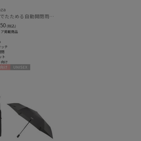
aza
【3秒でたためる自動開閉雨傘】urawaza 無双（ウラワザ）Auto58 ワンタッチ開閉 大きめ 耐風
50
(税込)
ィア掲載商品
め
タッチ
開閉
ット
ト向け
向け
UNISEX