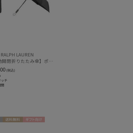
～
 RALPH LAUREN
【自動開閉折りたたみ傘】ポロ ラルフ ローレン (POLO RALPH LAUREN) ストライプ ワンタッチ開閉 大きめ60cm
セール
00
(税込)
め
タッチ
開閉
もうすぐ
再入荷
送料無料
ギフト向け
N