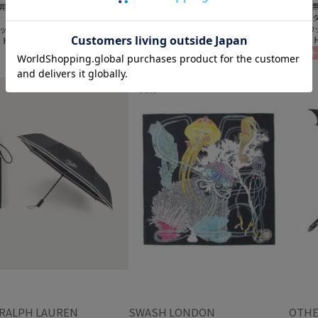
＃送料無料
＃送料
用
＃ワンタッチ
＃ワン
＃UVカット
＃UVカ
ッチ
＃ギフト向け
＃ギフ
ット
ギフト向け
WOMEN
ギフト
 RALPH LAUREN
SWASH LONDON
OTHE