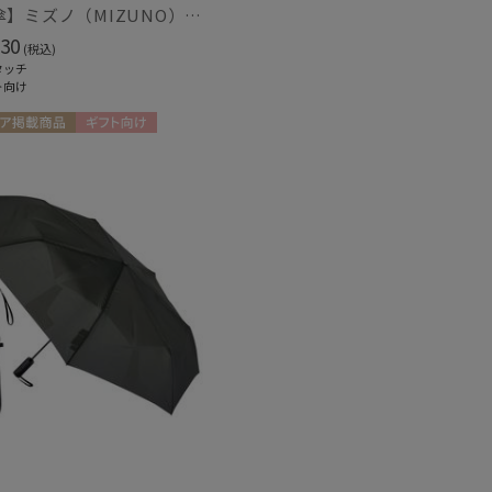
【雨傘】ミズノ（MIZUNO）子供用通学雨傘 1小間切継ぎ ボタンジャンプ
30
(税込)
タッチ
ト向け
ア掲載商品
ギフト向け