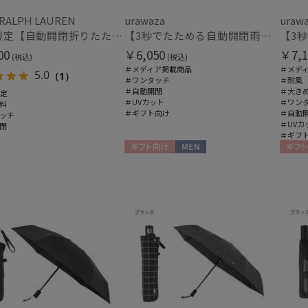
 RALPH LAUREN
urawaza
uraw
WEB限定【自動開閉折りたたみ傘】ポロ ラルフ ローレン（POLO RALPH LAUREN）FLAG ベア ワンタッチ開閉
【3秒でたためる自動開閉雨傘】urawaza 小町（ウラワザ）Auto plane50 ワンタッチ開閉
00
￥6,050
￥7,1
(税込)
(税込)
＃メディア掲載商品
＃メデ
5.0
（1）
＃ワンタッチ
＃耐風
＃自動開閉
＃大き
限定
＃UVカット
＃ワン
料
＃ギフト向け
＃自動
ッチ
＃UVカ
閉
＃ギフ
ギフト向け
MEN
ギフト