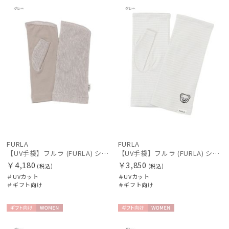
向け
N
向け
N
価格の高い
レディース
メンズ
キッズ
順
価格の低い
順
カテゴリー
人気順
ブランド
売上点数順
お気に入り
傘機能
順
FURLA
FURLA
帽子
【UV手袋】フルラ (FURLA) ショート ＵＶ手袋 FURLAロゴ 指無し
【UV手袋】フルラ (FURLA) ショート ＵＶ手袋 ベア 指無し
￥4,180
￥3,850
(税込)
(税込)
＃UVカット
＃UVカット
手袋・アームカバー
＃ギフト向け
＃ギフト向け
その他
ギフト
WOME
ギフト
WOME
向け
N
向け
N