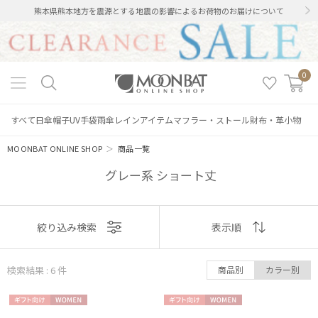
熊本県熊本地方を震源とする地震の影響によるお荷物のお届けについて
0
すべて
日傘
帽子
UV手袋
雨傘
レインアイテム
マフラー・ストール
財布・革小物
MOONBAT ONLINE SHOP
＞
商品一覧
グレー系 ショート丈
表示
絞り込み検索
表示順
順
絞り込み
検索結果 : 6
件
商品別
カラー別
おすすめ
ギフト
WOME
ギフト
WOME
新着