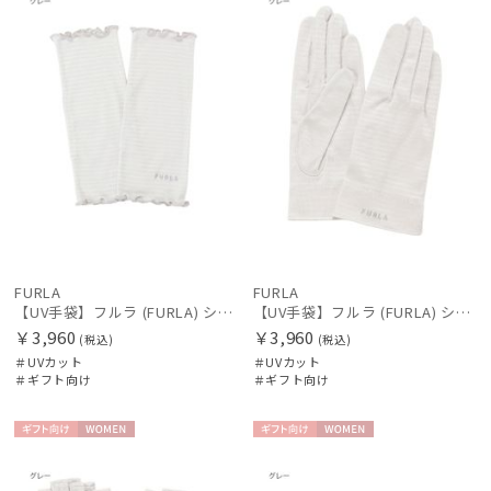
カラー
価格・割引率
在庫表示
FURLA
FURLA
【UV手袋】フルラ (FURLA) ショート ＵＶ手袋 フリル 指無し
【UV手袋】フルラ (FURLA) ショート ＵＶ手袋 ロゴ刺繍 5本指
販売状況
￥3,960
￥3,960
(税込)
(税込)
＃UVカット
＃UVカット
＃ギフト向け
＃ギフト向け
入荷状況
ギフト
WOME
ギフト
WOME
向け
N
向け
N