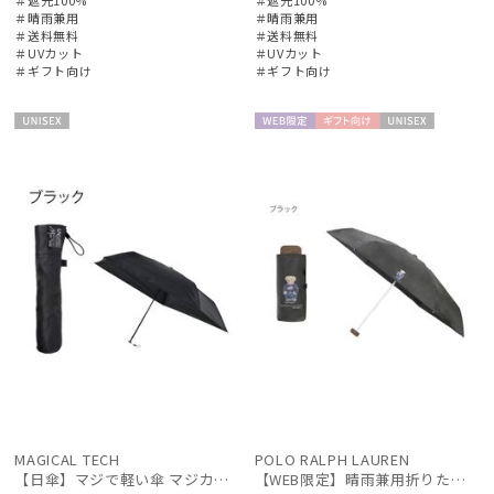
＃晴雨兼用
＃晴雨兼用
＃送料無料
＃送料無料
＃UVカット
＃UVカット
＃ギフト向け
＃ギフト向け
絞り込み
UNISE
WEB限
ギフト
UNISE
X
定
向け
X
レディース
メンズ
キッズ
カテゴリー
ブランド
MAGICAL TECH
POLO RALPH LAUREN
傘機能
【日傘】マジで軽い傘 マジカルテックプロテクション(MAGICAL TECH PROTECTION)50cm 晴雨兼用傘折りたたみ日傘 一級遮光100% UV 軽量 人気 レディース メンズ
【WEB限定】晴雨兼用折りたたみ日傘 ポロ ラルフ ローレン ポロポニー刺繍 POLO BEAR 雨の日OK 遮光100% 遮熱 簡単開閉 UV100% 晴雨兼用