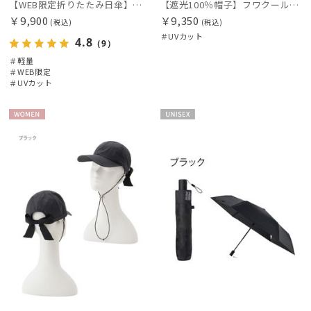
【WEB限定折りたたみ日傘】ポロ ラルフ ローレン(POLO RALPH LAUREN)ワンポイントポロ刺繍×サコッシュ 遮光100% UV100%
【遮光100％帽子】フワクール® (Fuwacool®) UVハット 遮光100 UV100
￥9,900
￥9,350
(税込)
(税込)
＃UVカット
4.8
（9）
＃軽量
＃WEB限定
＃UVカット
WOME
UNISE
N
X