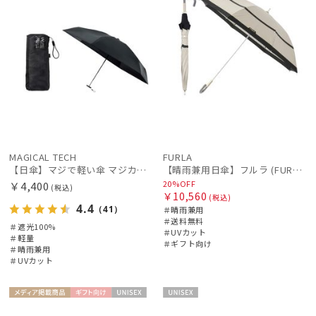
MAGICAL TECH
FURLA
【日傘】マジで軽い傘 マジカルテックプロテクション(MAGICAL TECH PROTECTION)5flat 晴雨兼用傘折りたたみ日傘 一級遮光100% UV 軽量 コンパクト持ち運びに便利 人気
【晴雨兼用日傘】フルラ (FURLA) 切り継ぎグログラン 一級遮光99.99％ 遮熱 UV 晴雨兼用 送料無料 可愛い
20%OFF
￥4,400
(税込)
￥10,560
(税込)
4.4
（41）
＃晴雨兼用
＃送料無料
＃遮光100%
＃UVカット
＃軽量
＃ギフト向け
＃晴雨兼用
＃UVカット
メディア掲
ギフト
UNISE
UNISE