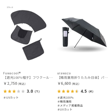
WOME
メディア掲
ギフト
UNISE
N
載商品
向け
X
Fuwacool®
urawaza
【遮光100％帽子】フワクール® (Fuwacool®) 別売り3点セット 遮光100 UV100
【晴雨兼用折りたたみ日傘】パッとさして、サッとしまえる傘コワザ(kowaza) ライトプレーン 50 遮光100% UV100%
件
￥2,750
￥6,600
(税込)
(税込)
3.0
4.5
（1）
（4）
＃UVカット
＃遮光100%
＃晴雨兼用
＃メディア掲載商品
＃UVカット