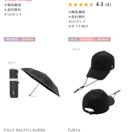
4.3
（3）
＃晴雨兼用
＃送料無料
＃晴雨兼用
＃UVカット
＃送料無料
＃UVカット
＃ギフト向け
WEB限
WOME
セー
ギフト
WOME
定
N
ル
向け
N
POLO RALPH LAUREN
FURLA