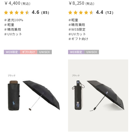
￥4,400
￥8,250
(税込)
(税込)
4.6
4.4
帽子
（85）
（12）
＃遮光100%
＃軽量
＃軽量
＃晴雨兼用
＃晴雨兼用
＃WEB限定
手袋・アームカバー
＃UVカット
＃UVカット
＃ギフト向け
その他
WEB限
ギフト
UNISE
WEB限
UNISE
定
向け
X
定
X
カラー