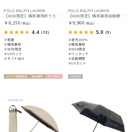
価格・割引率
POLO RALPH LAUREN
POLO RALPH LAUREN
【WEB限定】晴雨兼用折りたたみ日傘 ポロ ラルフ ローレン ポロポニー刺繍 POLO BEAR 雨の日OK 遮光100% 遮熱 簡単開閉 UV100% 晴雨兼用
【WEB限定】晴雨兼用自動開閉日傘 ポロ ラルフ ローレン（POLO RALPH LAUREN）ベア 遮光100 UV100 ワンタッチ開閉
￥8,250
￥9,900
在庫表示
(税込)
(税込)
4.4
5.0
（12）
（5）
＃軽量
＃遮光100%
販売状況
＃晴雨兼用
＃晴雨兼用
＃WEB限定
＃WEB限定
＃UVカット
＃ワンタッチ
＃ギフト向け
＃自動開閉
入荷状況
＃UVカット
メディア掲
送料無
ギフト
UNISE
WOME
載商品
料
向け
X
N