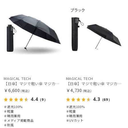
載商品
向け
X
X
MAGICAL TECH
MAGICAL TECH
【日傘】マジで軽い傘 マジカルテックプロテクション（MAGICAL TECH PROTECTION）Tough 12 rib55cm
【日傘】マジで軽い傘 マジカルテックプロテクション(MAGICAL TECH PROTECTION)55cm 晴雨兼用傘折りたたみ日傘 一級遮光100% UV 軽量 スリム レディース メンズ
￥6,600
￥4,730
(税込)
(税込)
4.4
4.3
（9）
（69）
＃遮光100%
＃遮光100%
＃軽量
＃軽量
＃晴雨兼用
＃晴雨兼用
＃メディア掲載商品
＃UVカット
＃耐風