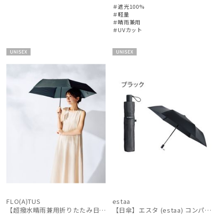
＃遮光100%
＃軽量
＃晴雨兼用
＃UVカット
UNISE
UNISE
X
X
FLO(A)TUS
estaa
【超撥水晴雨兼用折りたたみ日傘】フロータス（FLO(A)TUS）プレーン 晴雨兼用 UV100 遮光100 簡単開閉
【日傘】エスタ (estaa) コンパクトワイド58 自動開閉傘 折りたたみ傘 軽量 晴雨兼用 遮光100％ UV100%