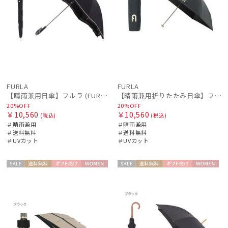
FURLA
FURLA
【晴雨兼用日傘】フルラ (FURLA) ジッパー刺繍
【晴雨兼用折りたたみ日傘】フルラ (FURLA) アーチロゴ フワクール
20%OFF
20%OFF
￥10,560
￥10,560
(税込)
(税込)
＃晴雨兼用
＃晴雨兼用
＃送料無料
＃送料無料
＃UVカット
＃UVカット
セー
送料無
ギフト
WOME
セー
送料無
ギフト
WOME
ル
料
向け
N
ル
料
向け
N