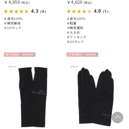
￥4,950
￥4,620
(税込)
(税込)
4.3
4.0
（4）
（1）
＃遮光100%
＃遮光100%
＃晴雨兼用
＃軽量
＃UVカット
＃晴雨兼用
＃大きめ
＃ワンタッチ
＃UVカット
ギフト
WOME
ギフト
WOME
向け
N
向け
N