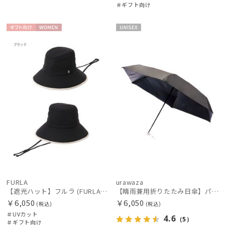
＃ギフト向け
ギフト
WOME
UNISE
向け
N
X
FURLA
urawaza
【遮光ハット】フルラ (FURLA) バイカラーサファリハット 遮光UV帽子
【晴雨兼用折りたたみ日傘】パッとさして、サッとしまえる傘コワザ(kowaza) プレーン 50 遮光100% UV100%
￥6,050
￥6,050
(税込)
(税込)
＃UVカット
4.6
（5）
＃ギフト向け