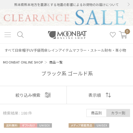
熊本県熊本地方を震源とする地震の影響によるお荷物のお届けについて
0
すべて
日傘
帽子
UV手袋
雨傘
レインアイテム
マフラー・ストール
財布・革小物
MOONBAT ONLINE SHOP
＞
商品一覧
ブラック系 ゴールド系
表示
絞り込み検索
表示順
順
検索結果 : 188
件
商品別
カラー別
おすすめ
送料無
ギフト
UNISE
メディア掲
UNISE
新着