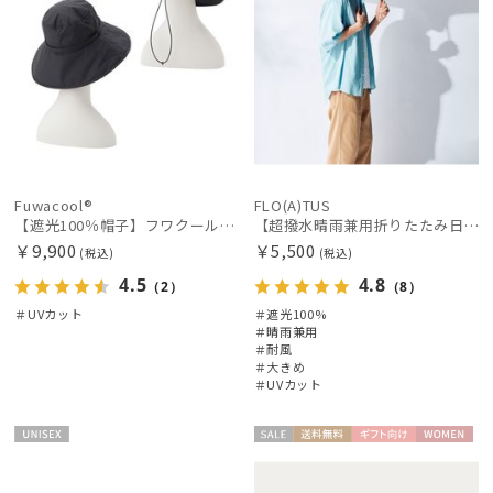
Fuwacool®
FLO(A)TUS
【遮光100％帽子】フワクール® (Fuwacool®) ローラブルハット 遮光100 UV100
【超撥水晴雨兼用折りたたみ日傘】フロータス（FLO(A)TUS）プレーン 大きめ60 晴雨兼用 UV100 遮光100 簡単開閉 耐風
￥9,900
￥5,500
(税込)
(税込)
4.5
4.8
（2）
（8）
＃UVカット
＃遮光100%
＃晴雨兼用
＃耐風
＃大きめ
＃UVカット
UNISE
セー
送料無
ギフト
WOME
X
ル
料
向け
N