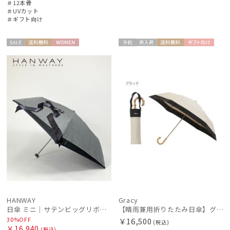
＃12本骨
＃UVカット
＃ギフト向け
セー
送料無
WOME
予約
再入
送料無
ギフト
WOME
ル
料
N
荷
料
向け
N
HANWAY
Gracy
日傘 ミニ｜サテンビッグリボン [HANWAY]
【晴雨兼用折りたたみ日傘】グレイシー (Gracy) Natural bicolor 遮光99% 遮熱 UV99％ 簡単開閉
30%OFF
￥16,500
(税込)
￥16,940
(税込)