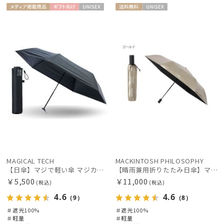
メディア掲
ギフト
UNISE
送料無
UNISE
載商品
向け
X
料
X
MAGICAL TECH
MACKINTOSH PHILOSOPHY
【日傘】マジで軽い傘 マジカルテックプロテクション（MAGICAL TECH PROTECTION）Tough W rib55cm 耐風 軽量 遮光100
【晴雨兼用折りたたみ日傘】マッキントッシュ フィロソフィー (MACKINTOSH PHILOSOPHY) バーブレラ サンプロテクト（SUNPROTECT）自動開閉 遮光100
￥5,500
￥11,000
(税込)
(税込)
4.6
4.6
（9）
（8）
＃遮光100%
＃遮光100%
＃軽量
＃軽量