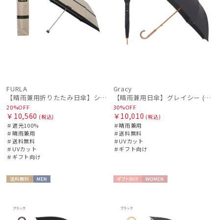
FURLA
Gracy
【晴雨兼用折りたたみ日傘】シャンブレー切り継ぎグログラン 遮光100％ UV100％ 晴雨兼用
【晴雨兼用日傘】グレイシー (Gracy) Studs 一級遮光99.99% 遮熱 UV99％
20%OFF
30%OFF
￥10,560
￥10,010
(税込)
(税込)
＃遮光100%
＃晴雨兼用
＃晴雨兼用
＃送料無料
＃送料無料
＃UVカット
＃UVカット
＃ギフト向け
＃ギフト向け
送料無
MEN
ギフト
WOME
料
向け
N