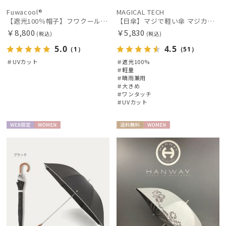
Fuwacool®
MAGICAL TECH
【遮光100％帽子】フワクール® (Fuwacool®) バックリボンキャップ 遮光100 UV100
【日傘】マジで軽い傘 マジカルテックプロテクション(MAGICAL TECH PROTECTION) 58cm 晴雨兼用傘自動開閉折りたたみ日傘 一級遮光100% UV 軽量 機能性 大きめ 人気
￥8,800
￥5,830
(税込)
(税込)
5.0
4.5
（1）
（51）
＃UVカット
＃遮光100%
＃軽量
＃晴雨兼用
＃大きめ
＃ワンタッチ
＃UVカット
WEB限
WOME
送料無
WOME
定
N
料
N