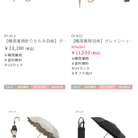
Gracy
Gracy
【晴雨兼用折りたたみ日傘】グレイシー (Gracy) Tender bicolor 一級遮光99.99% 遮熱 簡単開閉 UV 晴雨兼用
【晴雨兼用日傘】グレイシー (Gracy) Natural frill 一級遮光99.99% 遮熱 UV99％
30%OFF
￥13,200
(税込)
￥11,550
(税込)
＃晴雨兼用
＃晴雨兼用
＃送料無料
＃送料無料
＃UVカット
＃UVカット
＃ギフト向け
セー
送料無
ギフト
WOME
セー
送料無
ギフト
WOME
ル
料
向け
N
ル
料
向け
N