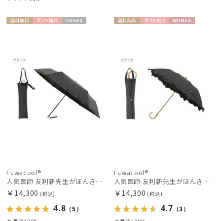
送料無
ギフト
UNISE
送料無
ギフト
WOME
料
向け
X
料
向け
N
Fuwacool®
Fuwacool®
人気医師 友利新先生がほんきで作った”絶対に忘れない誰でも日傘” 55【晴雨兼用折りたたみ日傘】フワクール® (Fuwacool®) 雨の日OK 軽量 遮光100% UV100%
人気医師 友利新先生がほんきで作った”絶対に忘れない誰でも日傘” エレガント派のバンブーフリル【晴雨兼用日傘】フワクール® (Fuwacool®) 雨の日OK 軽量 遮光100% UV100％
￥14,300
￥14,300
(税込)
(税込)
4.8
4.7
（5）
（3）
＃遮光100%
＃遮光100%