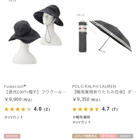
N
N
Fuwacool®
POLO RALPH LAUREN
【遮光100％帽子】フワクール® (Fuwacool®) キャペリン 遮光100 UV100
【晴雨兼用折りたたみ日傘】ポロ ラルフ ローレン (POLO RALPH LAUREN) ボーダー 遮熱 UV 晴雨兼用
￥9,900
￥9,350
(税込)
(税込)
4.0
4.7
（2）
（7）
＃UVカット
＃晴雨兼用
＃UVカット