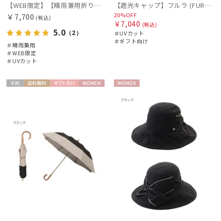
【WEB限定】【晴雨兼用折りたたみ日傘】ポロ ラルフ ローレン (POLO RALPH LAUREN) 遮熱 UV 晴雨兼用
【遮光キャップ】フルラ (FURLA) アーチロゴ キャップ 遮光UV帽子
20%OFF
￥7,700
(税込)
￥7,040
(税込)
5.0
（2）
＃UVカット
＃ギフト向け
＃晴雨兼用
＃WEB限定
＃UVカット
予約
送料無
ギフト
WOME
WOME
料
向け
N
N