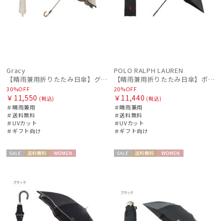
Gracy
POLO RALPH LAUREN
【晴雨兼用折りたたみ日傘】グレイシー (Gracy) Natural frill 一級遮光99.99% 遮熱 UV99％
【晴雨兼用折りたたみ日傘】ポロ ラルフ ローレン (POLO RALPH LAUREN) 無地刺繍 簡単開閉 遮光 遮熱 UV 日本製
30%OFF
20%OFF
￥11,550
￥11,440
(税込)
(税込)
＃晴雨兼用
＃晴雨兼用
＃送料無料
＃送料無料
＃UVカット
＃UVカット
＃ギフト向け
＃ギフト向け
セー
送料無
WOME
セー
送料無
WOME
ル
料
N
ル
料
N