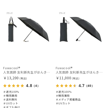
料
向け
X
載商品
X
価格の高い
順
価格の低い
順
人気順
売上点数順
お気に入り
順
Fuwacool®
Fuwacool®
人気医師 友利新先生がほんきで作った”絶対に忘れない誰でも日傘” 50【晴雨兼用折りたたみ日傘】フワクール® (Fuwacool®) 雨の日OK 軽量 遮光100% UV100%
人気医師 友利新先生がほんきで作った”絶対に忘れない誰でも日傘”ワンタッチ開閉日傘【晴雨兼用折りたたみ日傘】フワクール® (Fuwacool®) 雨の日OK 軽量 遮光100% UV100％
￥13,200
￥11,000
(税込)
(税込)
4.8
4.7
（4）
（40）
＃遮光100%
＃遮光100%
＃晴雨兼用
＃晴雨兼用
＃送料無料
＃メディア掲載商品
＃UVカット
＃UVカット
＃ギフト向け