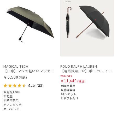
MAGICAL TECH
POLO RALPH LAUREN
【日傘】マジで軽い傘 マジカルテックプロテクション(MAGICAL TECH PROTECTION) 50cm 晴雨兼用傘自動開閉折りたたみ日傘 一級遮光100% UV 軽量 機能性 人気
【晴雨兼用日傘】ポロ ラルフ ローレン (POLO RALPH LAUREN) 無地刺繍 簡単開閉 遮光 遮熱 UV 日本製
20%OFF
￥5,500
(税込)
￥11,440
(税込)
4.5
（23）
＃晴雨兼用
＃送料無料
＃遮光100%
＃UVカット
＃軽量
＃ギフト向け
＃晴雨兼用
＃ワンタッチ
＃UVカット