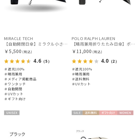
MIRACLE TECH
POLO RALPH LAUREN
【自動開閉日傘】ミラクル小さい傘 ミラクルテックプロ (MIRACLE TECH Pro) 晴雨兼用 遮光100 ワンタッチ開閉
【晴雨兼用折りたたみ日傘】ポロ ラルフ ローレン (POLO RALPH LAUREN) ポロベア 遮光100% UVメンズ日傘 簡単開閉
￥5,500
￥11,000
(税込)
(税込)
4.6
4.0
（5）
（2）
＃遮光100%
＃遮光100%
＃晴雨兼用
＃晴雨兼用
＃メディア掲載商品
＃送料無料
＃ワンタッチ
＃UVカット
＃自動開閉
＃UVカット
＃ギフト向け
UNISE
セー
送料無
ギフト
WOME
X
ル
料
向け
N