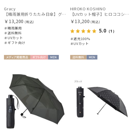
Gracy
HIROKO KOSHINO
【晴雨兼用折りたたみ日傘】グレイシー (Gracy) Tender bicolor 一級遮光99.99% 遮熱 UV99％ 簡単開閉
【UVカット帽子】ヒロココシノ（HIROKO KOSHINO）リボンハット 遮光100 UV100 手洗いOK サイズ調整
￥13,200
￥13,200
(税込)
(税込)
＃晴雨兼用
5.0
（1）
＃送料無料
＃UVカット
＃遮光100%
＃ギフト向け
＃UVカット
メディア掲
ギフト
MEN
送料無
MEN
載商品
向け
料