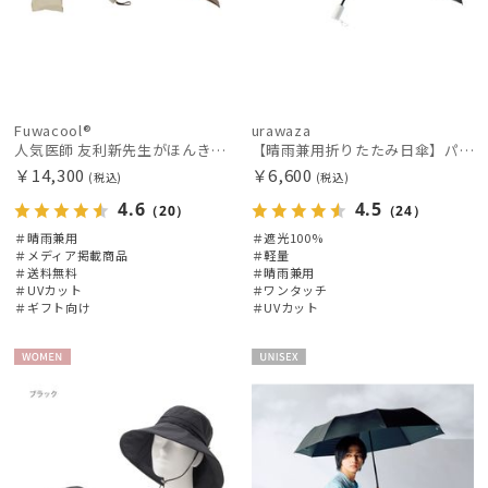
Fuwacool®
urawaza
人気医師 友利新先生がほんきで作った”絶対に忘れない誰でも日傘” 55【晴雨兼用折りたたみ日傘】フワクール® (Fuwacool®) 雨の日OK 軽量 遮光100% UV100%
【晴雨兼用折りたたみ日傘】パッとさして、サッとしまえる傘コワザ(kowaza) プレーン 50 遮光100% UV100% 自動開閉傘 ワンタッチ
￥14,300
￥6,600
(税込)
(税込)
4.6
4.5
（20）
（24）
＃晴雨兼用
＃遮光100%
＃メディア掲載商品
＃軽量
＃送料無料
＃晴雨兼用
＃UVカット
＃ワンタッチ
＃ギフト向け
＃UVカット
WOME
UNISE
N
X