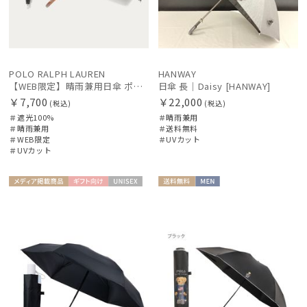
POLO RALPH LAUREN
HANWAY
【WEB限定】晴雨兼用日傘 ポロ ラルフ ローレン（POLO RALPH LAUREN）オーバーロック刺繍 遮光100 UV100
日傘 長｜Daisy [HANWAY]
￥7,700
￥22,000
(税込)
(税込)
＃遮光100%
＃晴雨兼用
＃晴雨兼用
＃送料無料
＃WEB限定
＃UVカット
＃UVカット
メディア掲
ギフト
UNISE
送料無
MEN
載商品
向け
X
料