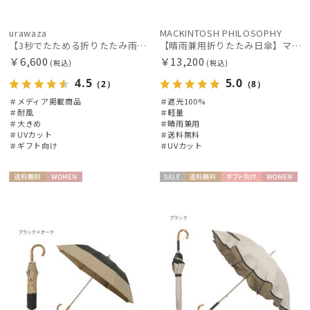
urawaza
MACKINTOSH PHILOSOPHY
【3秒でたためる折りたたみ雨傘】urawaza 無双（ウラワザ）プレーン58 耐風 大きめ
【晴雨兼用折りたたみ日傘】マッキントッシュ フィロソフィー (MACKINTOSH PHILOSOPHY)コーギー 雨の日OK 軽量 遮光100％ 遮熱 UV
￥6,600
￥13,200
(税込)
(税込)
4.5
5.0
（2）
（8）
＃メディア掲載商品
＃遮光100%
＃耐風
＃軽量
＃大きめ
＃晴雨兼用
＃UVカット
＃送料無料
＃ギフト向け
＃UVカット
送料無
WOME
セー
送料無
ギフト
WOME
料
N
ル
料
向け
N