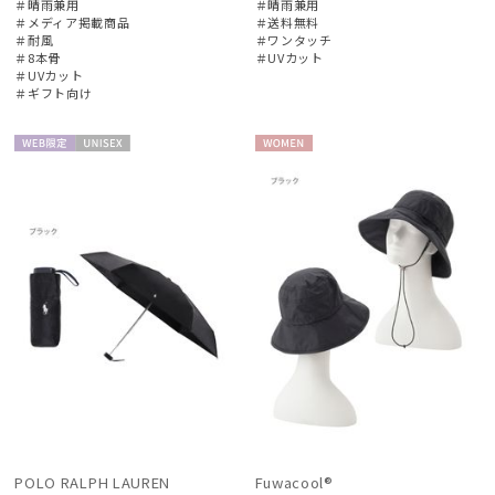
＃晴雨兼用
＃晴雨兼用
＃メディア掲載商品
＃送料無料
＃耐風
＃ワンタッチ
＃8本骨
＃UVカット
＃UVカット
＃ギフト向け
WEB限
UNISE
WOME
定
X
N
POLO RALPH LAUREN
Fuwacool®