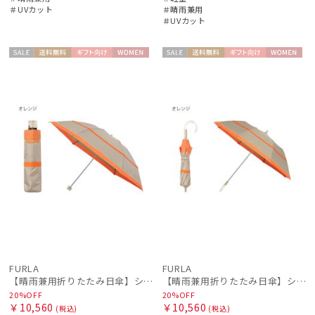
＃UVカット
＃晴雨兼用
＃UVカット
セー
送料無
ギフト
WOME
セー
送料無
ギフト
WOME
価格・割引率
ル
料
向け
N
ル
料
向け
N
在庫表示
販売状況
入荷状況
FURLA
FURLA
【晴雨兼用折りたたみ日傘】シャンブレー切り継ぎグログラン 遮光100％ UV100％ 晴雨兼用
【晴雨兼用折りたたみ日傘】シャンブレー切り継ぎグログラン 遮光100％ UV100％ 晴雨兼用 簡単開閉
20%OFF
20%OFF
￥10,560
￥10,560
(税込)
(税込)