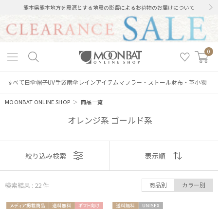
熊本県熊本地方を震源とする地震の影響によるお荷物のお届けについて
0
すべて
日傘
帽子
UV手袋
雨傘
レインアイテム
マフラー・ストール
財布・革小物
MOONBAT ONLINE SHOP
＞
商品一覧
オレンジ系 ゴールド系
表示
絞り込み検索
表示順
順
検索結果 : 22
件
商品別
カラー別
おすすめ
メディア掲
送料無
ギフト
送料無
UNISE
新着