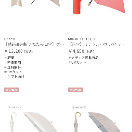
Gracy
MIRACLE TECH
【晴雨兼用折りたたみ日傘】グレイシー (Gracy) Metallic 一級遮光99.99% 遮熱 UV99％ 軽量 簡単開閉
【雨傘】ミラクル小さい傘 ミラクルテック (MIRACLE TECH) 自動開閉傘 最小折りたたみ傘 晴雨兼用 UV レディース メンズ ユニセックス
￥13,200
￥4,950
(税込)
(税込)
＃軽量
＃メディア掲載商品
＃晴雨兼用
＃UVカット
＃送料無料
＃UVカット
＃ギフト向け
WOME
WOME
N
N