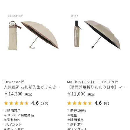
WOME
載商品
料
向け
料
X
N
価格の高い
順
価格の低い
順
人気順
売上点数順
お気に入り
順
Fuwacool®
MACKINTOSH PHILOSOPHY
人気医師 友利新先生がほんきで作った”絶対に忘れない誰でも日傘” 55【晴雨兼用折りたたみ日傘】フワクール® (Fuwacool®) 雨の日OK 軽量 遮光100% UV100%
【晴雨兼用折りたたみ日傘】マッキントッシュ フィロソフィー (MACKINTOSH PHILOSOPHY) バーブレラ サンプロテクト（SUNPROTECT）自動開閉 遮光100
￥14,300
￥11,000
(税込)
(税込)
絞り込み
4.6
4.6
（20）
（8）
＃晴雨兼用
＃遮光100%
＃メディア掲載商品
＃軽量
＃送料無料
＃晴雨兼用
＃UVカット
＃送料無料
＃ギフト向け
＃ワンタッチ