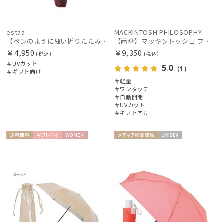
estaa
MACKINTOSH PHILOSOPHY
【ペンのように細い折りたたみ傘】Pitaa pen プレーン55
【雨傘】マッキントッシュ フィロソフィー (MACKINTOSH PHILOSOPHY) Birbrella AUTO-JUMP バーブレラ 自動開閉 折りたたみ
￥4,950
￥9,350
(税込)
(税込)
＃UVカット
5.0
（1）
＃ギフト向け
＃軽量
＃ワンタッチ
＃自動開閉
＃UVカット
＃ギフト向け
送料無
ギフト
WOME
メディア掲
UNISE
料
向け
N
載商品
X