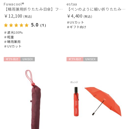
Fuwacool®
estaa
【晴雨兼用折りたたみ日傘】フワクール®ホワイト（Fuwacool® White）ラインフラワー 遮光100 UV100 ハンドル付き
【ペンのように細い折りたたみ傘】Pitaa pen プレーン50
￥12,100
￥4,400
(税込)
(税込)
＃UVカット
5.0
（1）
＃ギフト向け
＃遮光100%
＃軽量
＃晴雨兼用
＃UVカット
ギフト
UNISE
ギフト
UNISE
向け
X
向け
X