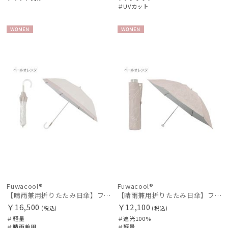
レディース
メンズ
キッズ
＃UVカット
カテゴリー
WOME
WOME
N
N
ブランド
傘機能
その他
カラー
Fuwacool®
Fuwacool®
【晴雨兼用折りたたみ日傘】フワクール®ホワイト（Fuwacool® White）トーンonトーン 1級遮光 遮熱 UV99%以上
【晴雨兼用折りたたみ日傘】フワクール®ホワイト（Fuwacool® White）ラインフラワー 遮光100 UV100
￥16,500
￥12,100
(税込)
(税込)
＃軽量
＃遮光100%
＃晴雨兼用
＃軽量