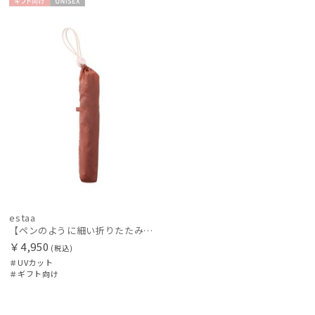
ギフト
UNISE
向け
X
価格・割引率
在庫表示
販売状況
入荷状況
estaa
【ペンのように細い折りたたみ傘】Pitaa pen プレーン55
￥4,950
(税込)
＃UVカット
＃ギフト向け