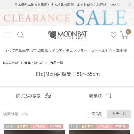
熊本県熊本地方を震源とする地震の影響によるお荷物のお届けについて
0
すべて
日傘
帽子
UV手袋
雨傘
レインアイテム
マフラー・ストール
財布・革小物
MOONBAT ONLINE SHOP
＞
商品一覧
Etc(Mix)系 親骨：51～55cm
表示
絞り込み検索
表示順
順
絞り込み
検索結果 : 3
件
商品別
カラー別
おすすめ
セー
送料無
ギフト
WOME
セー
送料無
ギフト
WOME
新着