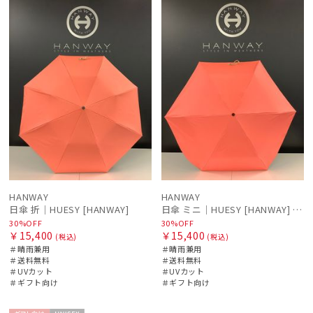
ル
料
向け
N
ル
料
向け
N
レディース
メンズ
キッズ
価格の高い
順
カテゴリー
価格の低い
順
ブランド
人気順
売上点数順
傘機能
お気に入り
順
その他
HANWAY
HANWAY
日傘 折｜HUESY [HANWAY]
日傘 ミニ｜HUESY [HANWAY] @yucca.mmm様ご紹介アイテム
30%OFF
30%OFF
カラー
￥15,400
￥15,400
(税込)
(税込)
＃晴雨兼用
＃晴雨兼用
＃送料無料
＃送料無料
＃UVカット
＃UVカット
＃ギフト向け
＃ギフト向け