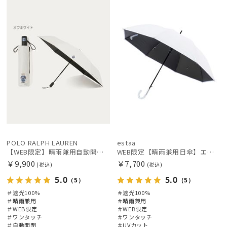
定
X
定
X
レディース
メンズ
キッズ
価格の高い
順
価格の低い
カテゴリー
順
人気順
ブランド
売上点数順
傘機能
お気に入り
順
マフラー・ストール・スカーフ
POLO RALPH LAUREN
estaa
【WEB限定】晴雨兼用自動開閉日傘 ポロ ラルフ ローレン（POLO RALPH LAUREN）ベア 遮光100 UV100 ワンタッチ開閉
WEB限定【晴雨兼用日傘】エスタ(estaa)REIKYAKUパラソル 55㎝ ラディクール 遮光100 UV100 ボタンジャンプ
￥9,900
￥7,700
(税込)
(税込)
その他
5.0
5.0
（5）
（5）
＃遮光100%
＃遮光100%
＃晴雨兼用
＃晴雨兼用
カラー
＃WEB限定
＃WEB限定
＃ワンタッチ
＃ワンタッチ
＃自動開閉
＃UVカット