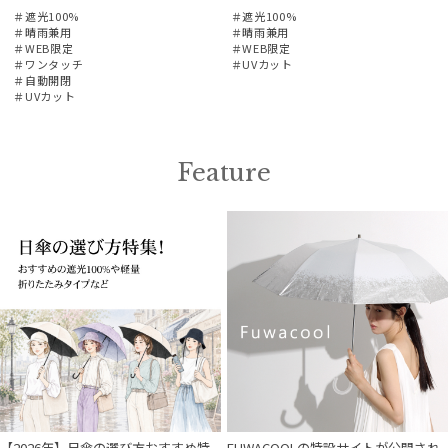
＃遮光100%
＃遮光100%
＃晴雨兼用
＃晴雨兼用
＃WEB限定
＃WEB限定
＃ワンタッチ
＃UVカット
＃自動開閉
＃UVカット
Feature
【2026年】日傘の選び方おすすめ特
FUWACOOLの特設サイトが公開され