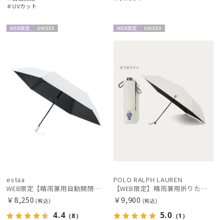
＃UVカット
WEB限
UNISE
WEB限
UNISE
価格・割引率
定
X
定
X
在庫表示
販売状況
入荷状況
estaa
POLO RALPH LAUREN
WEB限定【晴雨兼用自動開閉日傘】エスタ(estaa)REIKYAKUパラソル 55㎝ ラディクール 遮光100 UV100 ワンタッチ開閉
【WEB限定】晴雨兼用折りたたみ日傘 ポロ ラルフ ローレン（POLO RALPH LAUREN）ベア 遮光100 UV100
￥8,250
￥9,900
(税込)
(税込)
4.4
5.0
（8）
（1）