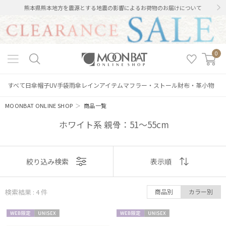
熊本県熊本地方を震源とする地震の影響によるお荷物のお届けについて
0
すべて
日傘
帽子
UV手袋
雨傘
レインアイテム
マフラー・ストール
財布・革小物
MOONBAT ONLINE SHOP
＞
商品一覧
ホワイト系 親骨：51～55cm
表示
絞り込み検索
表示順
順
絞り込み
検索結果 : 4
件
商品別
カラー別
おすすめ
WEB限
UNISE
WEB限
UNISE
新着