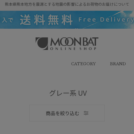
熊本県熊本地方を震源とする地震の影響によるお荷物のお届けについて
雨傘・日傘・マフラー・ストール・
帽子の通販｜MOONBAT ONLINE
SHOP（ムーンバットオンラインシ
CATEGORY
BRAND
ョップ）
グレー系 UV
メンズ
商品を絞り込む
ブランド