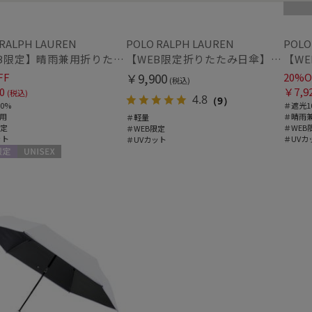
WEB限定
メデ
(11)
(1)
 RALPH LAUREN
POLO RALPH LAUREN
POLO
【WEB限定】晴雨兼用折りたたみ日傘 ポロ ラルフ ローレン（POLO RALPH LAUREN）シャンブレー刺繍 遮光100 UV100
【WEB限定折りたたみ日傘】ポロ ラルフ ローレン(POLO RALPH LAUREN)ワンポイントポロ刺繍×サコッシュ 遮光100% UV100%
カラー
FF
￥9,900
20%O
(税込)
0
￥7,9
(税込)
4.8
（9）
0%
＃遮光1
用
＃晴雨
＃軽量
限定
＃WEB
＃WEB限定
ット
＃UVカ
＃UVカット
価格・割引率
定
UNISEX
価格 (円)
割引率 (%)