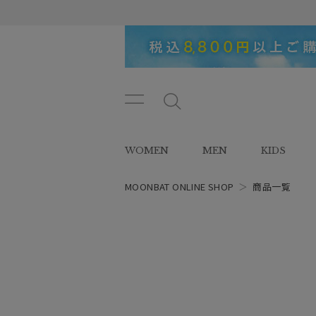
メニ
メ
ュー
ニ
ボタ
ュ
WOMEN
MEN
KIDS
ン
ー
ボ
タ
MOONBAT ONLINE SHOP
＞
商品一覧
ン
レディース
スタイル