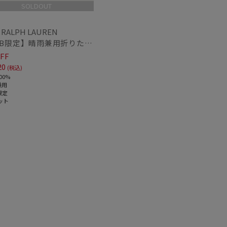
ィアで話題
ギフトにおすす
SOLDOUT
め
(7)
 RALPH LAUREN
【WEB限定】晴雨兼用折りたたみ日傘 ポロ ラルフ ローレン（POLO RALPH LAUREN）シャンブレーレース 遮光100 UV100
FF
20
(税込)
00%
兼用
限定
ット
～
～