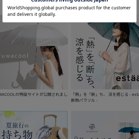
UWACOOLの特設サイトが公開されまし
「熱」を「断」ち、 涼を感じる - est
。
断熱パラソル -