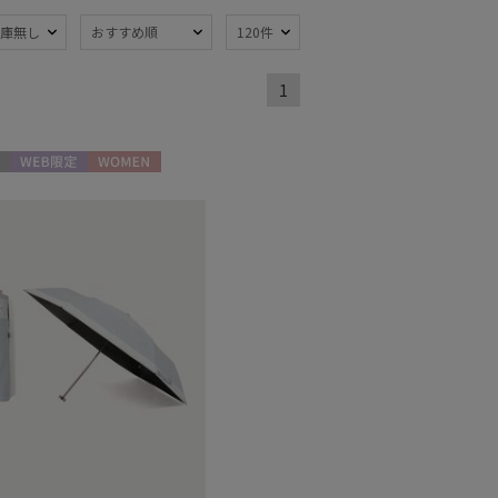
庫無し
おすすめ順
120件
熱
遮光
(5)
(2)
1
ジャンプ式
)
(1)
線対策
自動開閉傘
(6)
(1)
WEB限定
WOMEN
：51～
簡単開閉傘
(4)
m
(2)
ミヤ
(1)