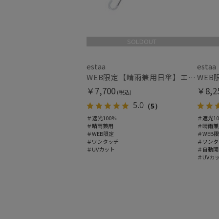
SOLDOUT
estaa
estaa
WEB限定【晴雨兼用日傘】エスタ(estaa)REIKYAKUパラソル 55㎝ ラディクール 遮光100 UV100 ボタンジャンプ
￥7,700
￥8,2
(税込)
5.0
（5）
＃遮光100%
＃遮光10
＃晴雨兼用
＃晴雨兼
＃WEB限定
＃WEB
＃ワンタッチ
＃ワンタ
＃UVカット
＃自動開
＃UVカ