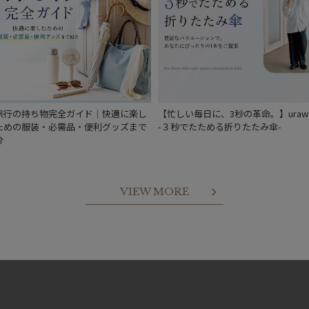
旅行の持ち物完全ガイド｜快適に楽し
【忙しい毎日に、3秒の革命。】urawa
ための服装・必需品・便利グッズまで
-３秒でたためる折りたたみ傘-
介
VIEW MORE