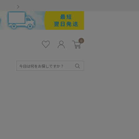
Gmailをお使いのお客様
0
お気
ロ
カー
に入
グ
ト
り
イ
ン
検
索
キッズ