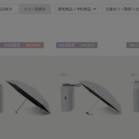
ブランド
傘機能
品別表示
カラー別表示
通常商品＋予約商品
在庫あり＋取寄＋在
estaa
晴雨兼用
遮
(6)
エスタ
一級遮光
UV
POLO RALPH LAUREN
(6)
(6
ポロ ラルフ ローレン
暑さ対策
紫外
(6)
WEB限定
WOMEN
WEB限定
UNISEX
セール
親骨：～50cm
親骨
55c
(4)
マフラー・ストール・スカーフ
ウォッシャブル
カシ
(1)
その他