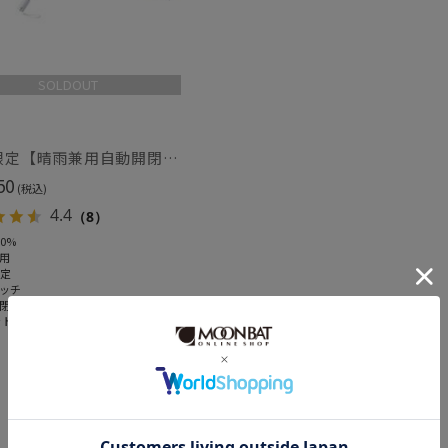
在庫表示
在庫あり
SOLDOUT
販売状況
通常
WEB限定【晴雨兼用自動開閉日傘】エスタ(estaa)REIKYAKUパラソル 55㎝ ラディクール 遮光100 UV100 ワンタッチ開閉
50
(税込)
入荷状況
4.4
（8）
予約
0%
用
新着
限定
ッチ
閉
ット
Feature