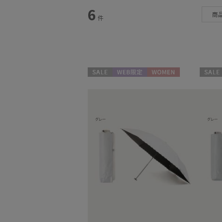
カテゴリー
6
商
件
日傘
(6)
セール
WEB限定
WOMEN
セール