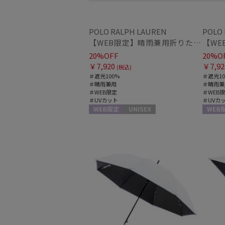
POLO RALPH LAUREN
POLO
【WEB限定】晴雨兼用折りたたみ日傘 ポロ ラルフ ローレン（POLO RALPH LAUREN）ストライプ刺繍 遮光100 UV100
20%OFF
20%O
￥7,920
￥7,92
(税込)
＃遮光100%
＃遮光10
＃晴雨兼用
＃晴雨兼
＃WEB限定
＃WEB
＃UVカット
＃UVカ
WEB限定
UNISEX
WEB限