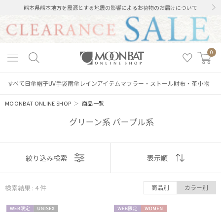
熊本県熊本地方を震源とする地震の影響によるお荷物のお届けについて
0
すべて
日傘
帽子
UV手袋
雨傘
レインアイテム
マフラー・ストール
財布・革小物
MOONBAT ONLINE SHOP
＞
商品一覧
グリーン系 パープル系
表示
絞り込み検索
表示順
順
絞り込み
検索結果 : 4
件
商品別
カラー別
おすすめ
WEB限
UNISE
WEB限
WOME
新着