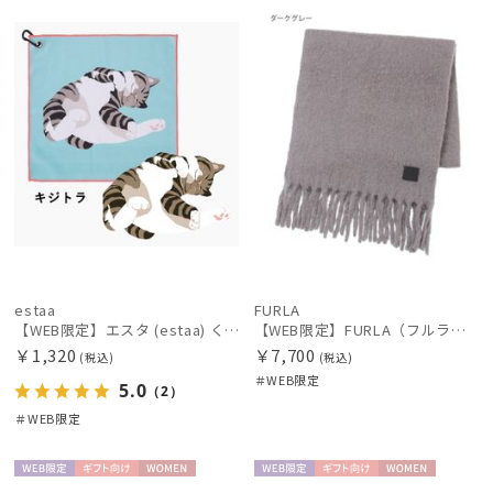
定
X
定
N
レディース
メンズ
キッズ
価格の高い
順
カテゴリー
価格の低い
順
ブランド
人気順
売上点数順
傘機能
お気に入り
順
その他
estaa
FURLA
【WEB限定】エスタ (estaa) くっつきタオル ねこ
【WEB限定】FURLA（フルラ） シャギーマフラー
￥1,320
￥7,700
カラー
(税込)
(税込)
＃WEB限定
5.0
（2）
＃WEB限定
WEB限
ギフト
WOME
WEB限
ギフト
WOME