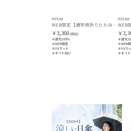
estaa
estaa
WEB限定【通学用折りたたみ日傘】キッズ日傘 プレーン 遮光100 UV100 耐風
￥3,300
￥3,3
(税込)
＃遮光100%
＃遮光10
＃WEB限定
＃WEB
＃UVカット
＃UVカ
＃ギフト向け
＃ギフト