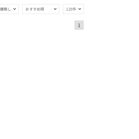
庫無し
おすすめ順
120件
1
～
～
セール