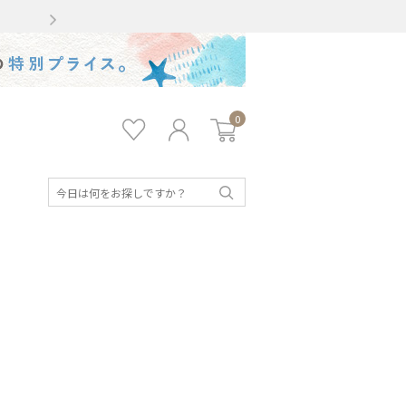
Gmailをお使いのお客様
0
お気
ロ
カー
に入
グ
ト
り
イ
ン
検
索
キッズ