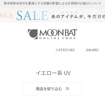
熊本県熊本地方を震源とする地震の影響によるお荷物のお届けについて
雨傘・日傘・マフラー・ストール・
帽子の通販｜MOONBAT ONLINE
SHOP（ムーンバットオンラインシ
CATEGORY
BRAND
ョップ）
メンズ
イエロー系 UV
商品を絞り込む
ブランド
ブランド
カラー