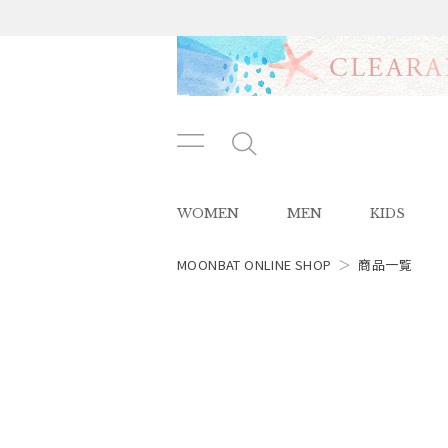
メニ
メ
ュー
ニ
ボタ
ュ
WOMEN
MEN
KIDS
ン
ー
ボ
タ
MOONBAT ONLINE SHOP
＞
商品一覧
レディース
ン
スタイル
カテゴリー