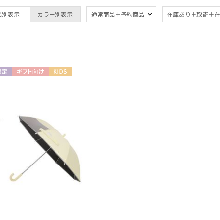
品別表示
カラー別表示
通常商品＋予約商品
在庫あり＋取寄＋在
価格・割引率
価格 (円)
定
ギフト向け
KIDS
割引率 (%)
在庫表示
在庫あり
販売状況
通常