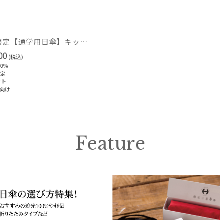
入荷状況
予約
WEB限定【通学用日傘】キッズ日傘 プレーン 遮光100 UV100 耐風
新着
00
(税込)
0%
限定
ット
向け
Feature