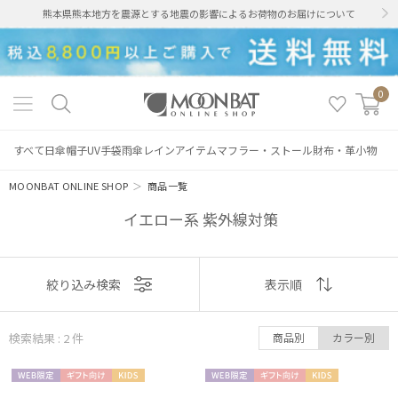
熊本県熊本地方を震源とする地震の影響によるお荷物のお届けについて
0
すべて
日傘
帽子
UV手袋
雨傘
レインアイテム
マフラー・ストール
財布・革小物
MOONBAT ONLINE SHOP
＞
商品一覧
イエロー系 紫外線対策
絞り込み
表示
絞り込み検索
表示順
順
検索結果 : 2
件
商品別
カラー別
おすすめ
レディース
メンズ
キッズ
WEB限
ギフト
KIDS
WEB限
ギフト
KIDS
新着