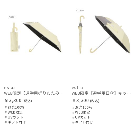
定
向け
定
向け
カテゴリー
価格の高い
順
価格の低い
ブランド
順
人気順
カラー
売上点数順
お気に入り
価格・割引率
順
estaa
estaa
在庫表示
WEB限定【通学用折りたたみ日傘】キッズ日傘 プレーン 遮光100 UV100 耐風
WEB限定【通学用日傘】キッズ日傘 プレーン 遮光100 UV100 耐風
￥3,300
￥3,300
(税込)
(税込)
＃遮光100%
＃遮光100%
販売状況
＃WEB限定
＃WEB限定
＃UVカット
＃UVカット
＃ギフト向け
＃ギフト向け
入荷状況