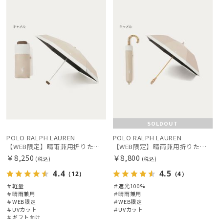
定
向け
X
定
N
価格の高い
カテゴリー
順
価格の低い
ブランド
順
人気順
傘機能
売上点数順
帽子
お気に入り
順
SOLDOUT
その他
POLO RALPH LAUREN
POLO RALPH LAUREN
【WEB限定】晴雨兼用折りたたみ日傘 ポロ ラルフ ローレン ポロポニー刺繍 POLO BEAR 雨の日OK 遮光100% 遮熱 簡単開閉 UV100% 晴雨兼用
【WEB限定】晴雨兼用折りたたみ日傘 ポロ ラルフ ローレン（POLO RALPH LAUREN）ポロ ベア ポニー
￥8,250
￥8,800
(税込)
(税込)
カラー
4.4
4.5
（12）
（4）
＃軽量
＃遮光100%
＃晴雨兼用
＃晴雨兼用
＃WEB限定
＃WEB限定
＃UVカット
＃UVカット
＃ギフト向け