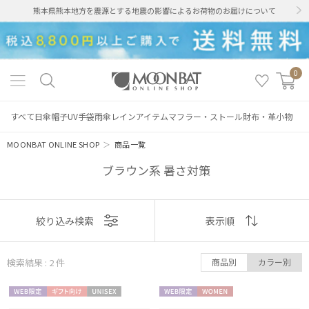
熊本県熊本地方を震源とする地震の影響によるお荷物のお届けについて
0
すべて
日傘
帽子
UV手袋
雨傘
レインアイテム
マフラー・ストール
財布・革小物
MOONBAT ONLINE SHOP
＞
商品一覧
ブラウン系 暑さ対策
絞り込み
表示
絞り込み検索
表示順
順
検索結果 : 2
件
商品別
カラー別
おすすめ
レディース
メンズ
キッズ
WEB限
ギフト
UNISE
WEB限
WOME
新着