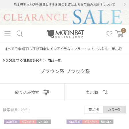
熊本県熊本地方を震源とする地震の影響によるお荷物のお届けについて
0
すべて
日傘
帽子
UV手袋
雨傘
レインアイテム
マフラー・ストール
財布・革小物
MOONBAT ONLINE SHOP
＞
商品一覧
ブラウン系 ブラック系
表示
絞り込み検索
表示順
順
検索結果 : 29
件
商品別
カラー別
おすすめ
WEB限
ギフト
UNISE
WEB限
ギフト
UNISE
新着