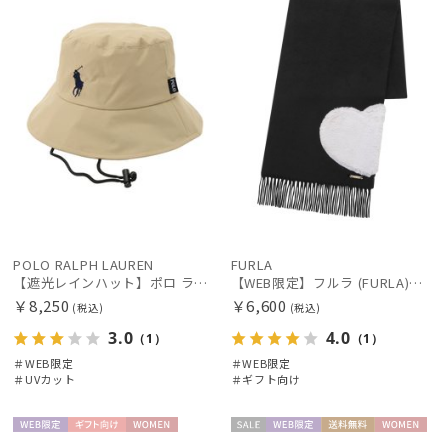
POLO RALPH LAUREN
FURLA
【遮光レインハット】ポロ ラルフ ローレン (POLO RALPH LAUREN) ワンポイントPP刺繍 レインハット
【WEB限定】フルラ (FURLA)エコファー付きマフラー 無地×ハート ウールマフラー ロゴプレート付き ギフト プレゼント
￥8,250
￥6,600
(税込)
(税込)
3.0
4.0
（1）
（1）
＃WEB限定
＃WEB限定
＃UVカット
＃ギフト向け
WEB限
ギフト
WOME
セー
WEB限
送料無
WOME