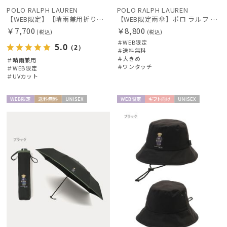
POLO RALPH LAUREN
POLO RALPH LAUREN
【WEB限定】【晴雨兼用折りたたみ日傘】ポロ ラルフ ローレン (POLO RALPH LAUREN) 遮熱 UV 晴雨兼用
【WEB限定雨傘】ポロ ラルフ ローレン（POLO RALPH LAUREN）FLAG ベア
￥7,700
￥8,800
(税込)
(税込)
＃WEB限定
5.0
（2）
＃送料無料
＃大きめ
＃晴雨兼用
＃ワンタッチ
＃WEB限定
＃UVカット
WEB限
送料無
UNISE
WEB限
ギフト
UNISE
定
料
X
定
向け
X