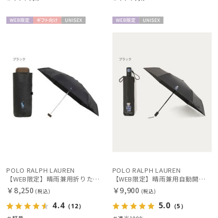
WEB限
ギフト
UNISE
WEB限
UNISE
絞り込み
定
向け
X
定
X
レディース
メンズ
キッズ
カテゴリー
ブランド
POLO RALPH LAUREN
POLO RALPH LAUREN
【WEB限定】晴雨兼用折りたたみ日傘 ポロ ラルフ ローレン ポロポニー刺繍 POLO BEAR 雨の日OK 遮光100% 遮熱 簡単開閉 UV100% 晴雨兼用
【WEB限定】晴雨兼用自動開閉日傘 ポロ ラルフ ローレン（POLO RALPH LAUREN）ベア 遮光100 UV100 ワンタッチ開閉
傘機能
￥8,250
￥9,900
(税込)
(税込)
4.4
5.0
（12）
（5）
マフラー・ストール・スカーフ
＃軽量
＃遮光100%