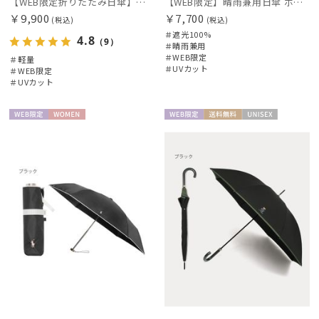
【WEB限定折りたたみ日傘】ポロ ラルフ ローレン(POLO RALPH LAUREN)ワンポイントポロ刺繍×サコッシュ 遮光100% UV100%
【WEB限定】晴雨兼用日傘 ポロ ラルフ ローレン（POLO RALPH LAUREN）オーバーロック刺繍 遮光100 UV100
￥9,900
￥7,700
(税込)
(税込)
販売状況
＃遮光100%
4.8
（9）
＃晴雨兼用
＃WEB限定
＃軽量
＃UVカット
入荷状況
＃WEB限定
＃UVカット
WEB限
WOME
WEB限
送料無
UNISE
定
N
定
料
X