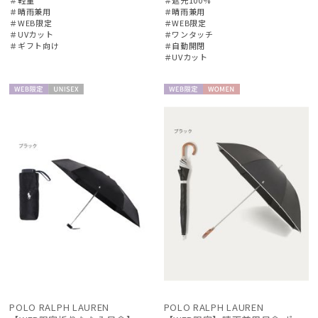
＃晴雨兼用
＃晴雨兼用
＃WEB限定
＃WEB限定
＃UVカット
＃ワンタッチ
帽子
＃ギフト向け
＃自動開閉
＃UVカット
その他
WEB限
UNISE
WEB限
WOME
定
X
定
N
カラー
価格・割引率
在庫表示
POLO RALPH LAUREN
POLO RALPH LAUREN