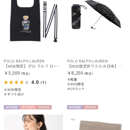
POLO RALPH LAUREN
POLO RALPH LAUREN
【WEB限定】ポロ ラルフ ローレン（POLO RALPH LAUREN）ベルト付バッグ ポロベア Mサイズ
【WEB限定折りたたみ日傘】ポロ ラルフ ローレン(POLO RALPH LAUREN)フローラル 晴雨兼用折りたたみ日傘 1級遮光
￥5,500
￥8,250
(税込)
(税込)
＃軽量
4.0
（1）
＃WEB限定
＃UVカット
＃WEB限定
＃ギフト向け
WEB限
ギフト
WOME
WEB限
WOME
定
向け
N
定
N