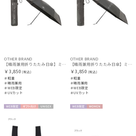
OTHER BRAND
OTHER BRAND
【晴雨兼用折りたたみ日傘】ミズノ（MIZUNO）ワンポイントロゴ 一級遮光99.99% 遮熱 UV99％以上 晴雨兼用 軽量
【晴雨兼用折りたたみ日傘】ミズノ（MIZUNO）ワンポイントロゴ 一級遮光99.99% 遮熱 UV99％以上 晴雨兼用 軽量
￥3,850
￥3,850
(税込)
(税込)
＃軽量
＃軽量
＃晴雨兼用
＃晴雨兼用
＃WEB限定
＃WEB限定
＃UVカット
＃UVカット
WEB限
ギフト
UNISE
WEB限
WOME
定
向け
X
定
N