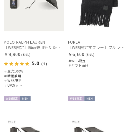
POLO RALPH LAUREN
FURLA
【WEB限定】晴雨兼用折りたたみ日傘 ポロ ラルフ ローレン（POLO RALPH LAUREN）ベア 遮光100 UV100
【WEB限定マフラー】フルラ（FURLA）ボリュームマフラー
￥9,900
￥6,600
(税込)
(税込)
＃WEB限定
5.0
（1）
＃ギフト向け
＃遮光100%
＃晴雨兼用
＃WEB限定
＃UVカット
WEB限
MEN
WEB限
MEN
定
定