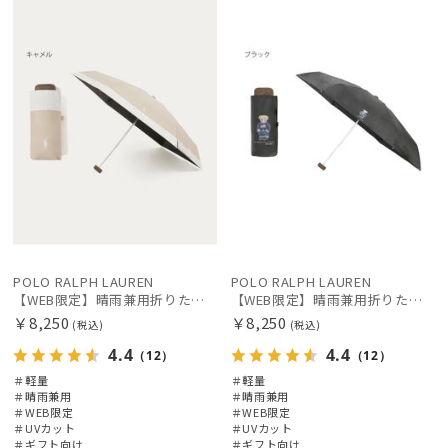
定
向け
X
定
向け
X
価格の高い
順
価格の低い
順
人気順
売上点数順
お気に入り
順
POLO RALPH LAUREN
POLO RALPH LAUREN
【WEB限定】晴雨兼用折りたたみ日傘 ポロ ラルフ ローレン ポロポニー刺繍 POLO BEAR 雨の日OK 遮光100% 遮熱 簡単開閉 UV100% 晴雨兼用
【WEB限定】晴雨兼用折りたたみ日傘 ポロ ラルフ ローレン ポロポニー刺繍 POLO BEAR 雨の日OK 遮光100% 遮熱 簡単開閉 UV100% 晴雨兼用
￥8,250
￥8,250
(税込)
(税込)
4.4
4.4
（12）
（12）
＃軽量
＃軽量
＃晴雨兼用
＃晴雨兼用
＃WEB限定
＃WEB限定
＃UVカット
＃UVカット
＃ギフト向け
＃ギフト向け