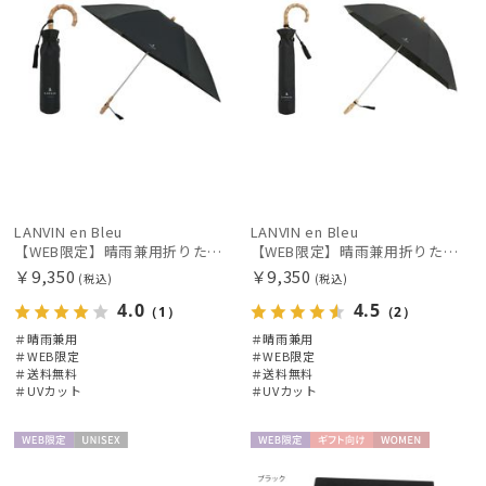
LANVIN en Bleu
LANVIN en Bleu
【WEB限定】晴雨兼用折りたたみ日傘ランバン オン ブルー (LANVIN en Bleu) バンブーフリル 雨の日OK 一級遮光99.99% 遮熱 簡単開閉 UV 晴雨兼用
【WEB限定】晴雨兼用折りたたみ日傘 ランバン オン ブルー (LANVIN en Bleu) バンブーフリル 雨の日OK 一級遮光99.99% 遮熱 簡単開閉 UV 晴雨兼用
￥9,350
￥9,350
(税込)
(税込)
4.0
4.5
（1）
（2）
＃晴雨兼用
＃晴雨兼用
＃WEB限定
＃WEB限定
＃送料無料
＃送料無料
＃UVカット
＃UVカット
WEB限
UNISE
WEB限
ギフト
WOME
定
X
定
向け
N