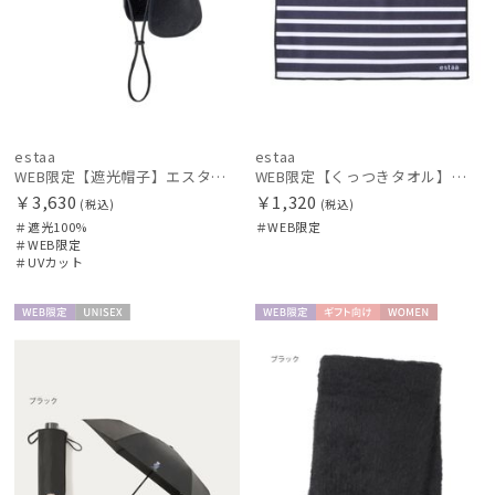
estaa
estaa
WEB限定【遮光帽子】エスタ（estaa）サンシェードハット ネックガード付きキャップ UV100 遮光100 遮熱 サイズ調整 手洗いOK
WEB限定【くっつきタオル】エスタ（estaa）ボーダー
￥3,630
￥1,320
(税込)
(税込)
＃遮光100%
＃WEB限定
＃WEB限定
＃UVカット
WEB限
UNISE
WEB限
ギフト
WOME
定
X
定
向け
N