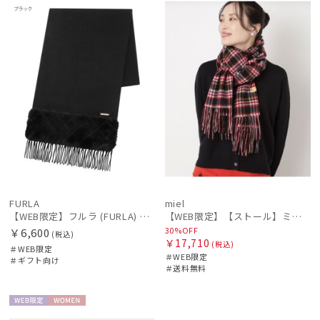
定
向け
N
ル
定
料
N
FURLA
miel
【WEB限定】フルラ (FURLA) 無地×キルト風 ウールマフラー ロゴプレート付き ギフト プレゼント
【WEB限定】【ストール】ミエル(miel) カシミヤ100％ チェック ストール レディース メンズ ウォッシャブル 洗えるカシミヤ
30%OFF
￥6,600
(税込)
￥17,710
(税込)
＃WEB限定
＃WEB限定
＃ギフト向け
＃送料無料
WEB限
WOME