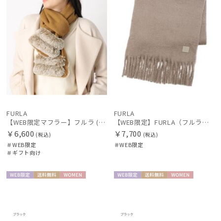
FURLA
FURLA
【WEB限定マフラー】フルラ (FURLA) ウール100％ スノートップマフラー190cm×30cm フェイクファー プレゼント ギフト クリスマス
【WEB限定】FURLA（フルラ） シャギーマフラー
￥6,600
￥7,700
(税込)
(税込)
＃WEB限定
＃WEB限定
＃ギフト向け
WEB限
送料無
WOME
WEB限
送料無
WOME
定
料
N
定
料
N