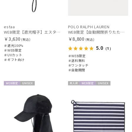
estaa
POLO RALPH LAUREN
WEB限定【遮光帽子】エスタ（estaa）ネックガード付きキャップ UV100 遮光100 遮熱 サイズ調整 手洗いOK
WEB限定【自動開閉折りたたみ傘】ポロ ラルフ ローレン（POLO RALPH LAUREN）FLAG ベア ワンタッチ開閉
￥3,630
￥8,800
(税込)
(税込)
＃遮光100%
5.0
（1）
＃WEB限定
＃UVカット
＃WEB限定
＃ギフト向け
＃送料無料
＃ワンタッチ
＃自動開閉
WEB限
UNISE
再入
WEB限
UNISE
定
X
荷
定
X