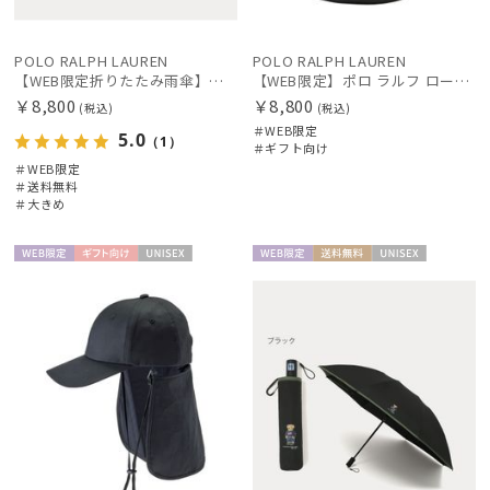
POLO RALPH LAUREN
POLO RALPH LAUREN
【WEB限定折りたたみ雨傘】ポロ ラルフ ローレン（POLO RALPH LAUREN）FLAG ベア 簡単開閉
【WEB限定】ポロ ラルフ ローレン（POLO RALPH LAUREN）遮光レインハット ポロベア
￥8,800
￥8,800
(税込)
(税込)
＃WEB限定
5.0
（1）
＃ギフト向け
＃WEB限定
＃送料無料
＃大きめ
WEB限
ギフト
UNISE
WEB限
送料無
UNISE
定
向け
X
定
料
X