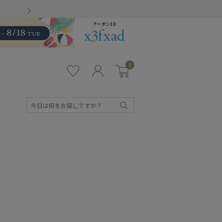
Gmailをお使いのお客様
0
お気
ロ
カー
に入
グ
ト
り
イ
ン
検
索
キッズ