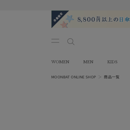
メニ
メ
ュー
ニ
ボタ
ュ
WOMEN
MEN
KIDS
ン
ー
ボ
タ
MOONBAT ONLINE SHOP
＞
商品一覧
ン
レディース
スタイル
カテゴリー