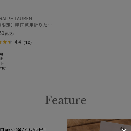
紫外線対策
暑さ
(3)
 RALPH LAUREN
その他
【WEB限定】晴雨兼用折りたたみ日傘 ポロ ラルフ ローレン ポロポニー刺繍 POLO BEAR 雨の日OK 遮光100% 遮熱 簡単開閉 UV100% 晴雨兼用
50
WEB限定
ギフ
(15)
(税込)
め
(1
4.4
（12）
用
限定
カラー
ット
向け
価格・割引率
Feature
価格 (円)