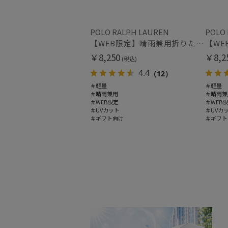
POLO RALPH LAUREN
POLO
【WEB限定】晴雨兼用折りたたみ日傘 ポロ ラルフ ローレン ポロポニー刺繍 POLO BEAR 雨の日OK 遮光100% 遮熱 簡単開閉 UV100% 晴雨兼用
￥8,250
￥8,2
(税込)
4.4
（12）
＃軽量
＃軽量
＃晴雨兼用
＃晴雨兼
＃WEB限定
＃WEB
＃UVカット
＃UVカ
＃ギフト向け
＃ギフト