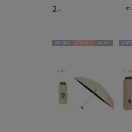
2
商
件
日傘
(2)
WEB限定
ギフト向け
UNISEX
WEB限