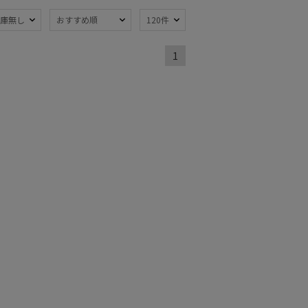
熱
一級遮光
(6)
(8)
庫無し
おすすめ順
120件
対策
紫外線対策
(8)
(6)
1
開閉傘
ギフトにおすす
(5)
め
(2)
ミヤ
(1)
熱
遮光
(3)
(3)