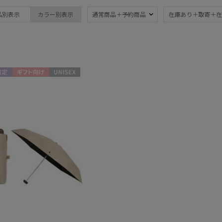
POLO RALPH LAUREN
晴雨兼用
遮
(8)
品別表示
カラー別表示
通常商品＋予約商品
在庫あり＋取寄＋在
ポロ ラルフ ローレン
UV
暑さ
(8)
親骨：～50cm
簡単
(8)
定
ギフト向け
UNISEX
マフラー・ストール・スカーフ
ウォッシャブル
カシ
(1)
帽子
ウォッシャブル
遮
(1)