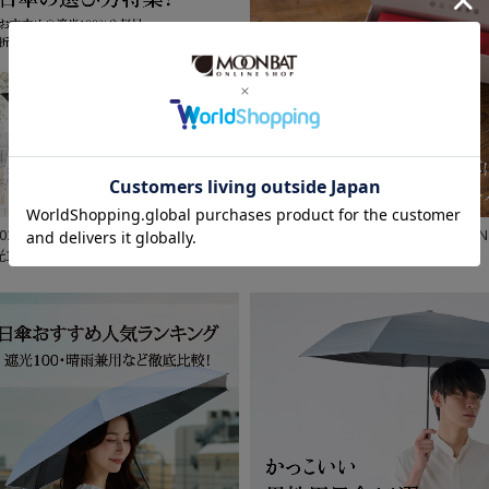
割引率 (%)
在庫表示
在庫あり
販売状況
2026年】日傘の選び方おすすめ特集！
HANWAY PREMIUM GIFT COLLECTION
光100%や折りたたみや軽量
通常
入荷状況
予約
新着