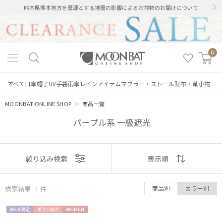
熊本県熊本地方を震源とする地震の影響によるお荷物のお届けについて
0
すべて
日傘
帽子
UV手袋
雨傘
レインアイテム
マフラー・ストール
財布・革小物
MOONBAT ONLINE SHOP
＞
商品一覧
パープル系 一級遮光
絞り込み
表示
絞り込み検索
表示順
順
検索結果 : 1
件
商品別
カラー別
おすすめ
レディース
メンズ
キッズ
WEB限
ギフト
WOME
新着