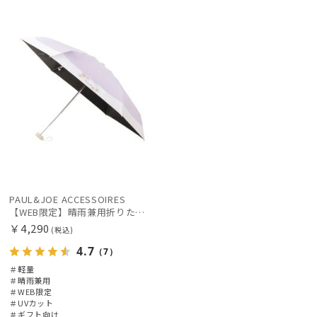
定
向け
N
価格の高い
カテゴリー
順
価格の低い
ブランド
順
人気順
傘機能
売上点数順
その他
お気に入り
順
カラー
PAUL&JOE ACCESSOIRES
【WEB限定】晴雨兼用折りたたみ日傘 ポール&ジョー(PAUL & JOE ACCESSOIRES)クリザンテーム/バイカラー 雨の日OK 一級遮光99.99% 遮熱 簡単開閉 UV 晴雨兼用 可愛い
￥4,290
(税込)
4.7
（7）
＃軽量
＃晴雨兼用
＃WEB限定
＃UVカット
＃ギフト向け