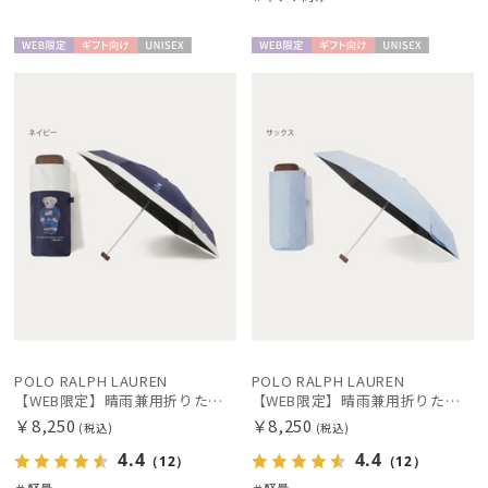
WEB限
ギフト
UNISE
WEB限
ギフト
UNISE
定
向け
X
定
向け
X
レディース
メンズ
キッズ
カテゴリー
ブランド
傘機能
マフラー・ストール・スカーフ
POLO RALPH LAUREN
POLO RALPH LAUREN
【WEB限定】晴雨兼用折りたたみ日傘 ポロ ラルフ ローレン ポロポニー刺繍 POLO BEAR 雨の日OK 遮光100% 遮熱 簡単開閉 UV100% 晴雨兼用
【WEB限定】晴雨兼用折りたたみ日傘 ポロ ラルフ ローレン ポロポニー刺繍 POLO BEAR 雨の日OK 遮光100% 遮熱 簡単開閉 UV100% 晴雨兼用
帽子
￥8,250
￥8,250
(税込)
(税込)
4.4
4.4
（12）
（12）
＃軽量
＃軽量