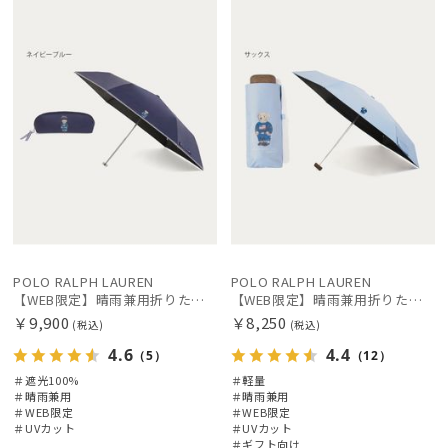
定
N
定
向け
X
価格の高い
順
価格の低い
順
人気順
売上点数順
お気に入り
順
POLO RALPH LAUREN
POLO RALPH LAUREN
【WEB限定】晴雨兼用折りたたみ日傘 ポロ ラルフ ローレン（POLO RALPH LAUREN）ワンポイントベア 遮光100 UV100
【WEB限定】晴雨兼用折りたたみ日傘 ポロ ラルフ ローレン ポロポニー刺繍 POLO BEAR 雨の日OK 遮光100% 遮熱 簡単開閉 UV100% 晴雨兼用
￥9,900
￥8,250
(税込)
(税込)
4.6
4.4
（5）
（12）
＃遮光100%
＃軽量
＃晴雨兼用
＃晴雨兼用
絞り込み
＃WEB限定
＃WEB限定
＃UVカット
＃UVカット
＃ギフト向け