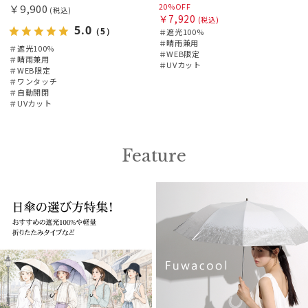
20%OFF
￥9,900
(税込)
￥7,920
(税込)
5.0
（5）
＃遮光100%
＃晴雨兼用
＃遮光100%
＃WEB限定
＃晴雨兼用
＃UVカット
＃WEB限定
＃ワンタッチ
＃自動開閉
＃UVカット
Feature