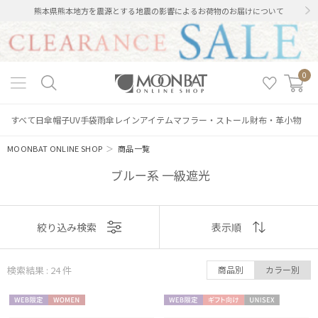
熊本県熊本地方を震源とする地震の影響によるお荷物のお届けについて
0
すべて
日傘
帽子
UV手袋
雨傘
レインアイテム
マフラー・ストール
財布・革小物
MOONBAT ONLINE SHOP
＞
商品一覧
ブルー系 一級遮光
表示
絞り込み検索
表示順
順
検索結果 : 24
件
商品別
カラー別
おすすめ
WEB限
WOME
WEB限
ギフト
UNISE
新着