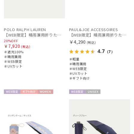
POLO RALPH LAUREN
PAUL&JOE ACCESSOIRES
【WEB限定】晴雨兼用折りたたみ日傘 ポロ ラルフ ローレン（POLO RALPH LAUREN）シャンブレー刺繍 遮光100 UV100
【WEB限定】晴雨兼用折りたたみ日傘 ポール&ジョー(PAUL & JOE ACCESSOIRES)クリザンテーム/バイカラー 雨の日OK 一級遮光99.99% 遮熱 簡単開閉 UV 晴雨兼用 可愛い
20%OFF
￥4,290
(税込)
￥7,920
(税込)
4.7
（7）
＃遮光100%
＃晴雨兼用
＃軽量
＃WEB限定
＃晴雨兼用
＃UVカット
＃WEB限定
＃UVカット
＃ギフト向け
WEB限
ギフト
WOME
WEB限
UNISE
定
向け
N
定
X