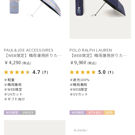
PAUL&JOE ACCESSOIRES
POLO RALPH LAUREN
【WEB限定】晴雨兼用折りたたみ日傘 ポール&ジョー(PAUL & JOE ACCESSOIRES)クリザンテーム/バイカラー 雨の日OK 一級遮光99.99% 遮熱 簡単開閉 UV 晴雨兼用 可愛い
【WEB限定】晴雨兼用折りたたみ日傘 ポロ ラルフ ローレン（POLO RALPH LAUREN）ベア 遮光100 UV100
￥4,290
￥9,900
(税込)
(税込)
4.7
5.0
（7）
（1）
＃軽量
＃遮光100%
＃晴雨兼用
＃晴雨兼用
＃WEB限定
＃WEB限定
＃UVカット
＃UVカット
＃ギフト向け
WEB限
UNISE
WEB限
ギフト
KIDS
定
X
定
向け