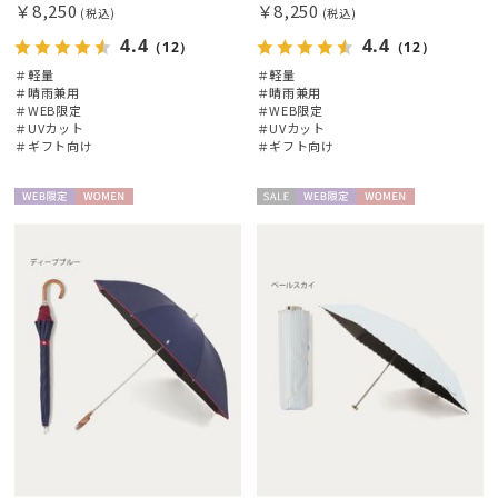
￥8,250
￥8,250
(税込)
(税込)
4.4
4.4
（12）
（12）
＃軽量
＃軽量
＃晴雨兼用
＃晴雨兼用
＃WEB限定
＃WEB限定
＃UVカット
＃UVカット
＃ギフト向け
＃ギフト向け
WEB限
WOME
セー
WEB限
WOME
定
N
ル
定
N