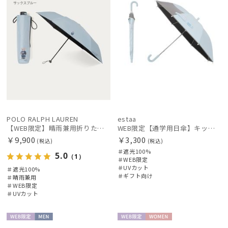
POLO RALPH LAUREN
estaa
【WEB限定】晴雨兼用折りたたみ日傘 ポロ ラルフ ローレン（POLO RALPH LAUREN）ベア 遮光100 UV100
WEB限定【通学用日傘】キッズ日傘 プレーン 遮光100 UV100 耐風
￥9,900
￥3,300
(税込)
(税込)
＃遮光100%
5.0
（1）
＃WEB限定
＃UVカット
＃遮光100%
＃ギフト向け
＃晴雨兼用
＃WEB限定
＃UVカット
WEB限
MEN
WEB限
WOME