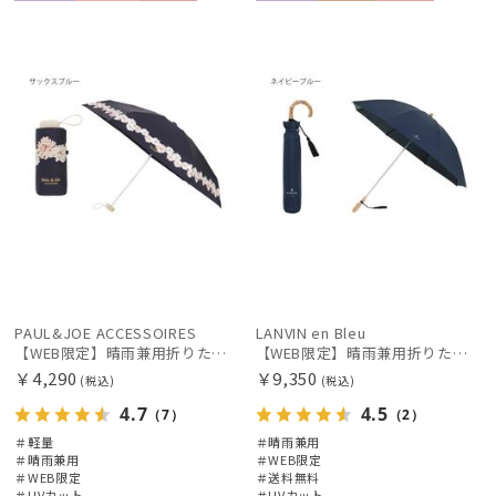
WEB限
ギフト
WOME
WEB限
送料無
WOME
定
向け
N
定
料
N
PAUL&JOE ACCESSOIRES
LANVIN en Bleu
【WEB限定】晴雨兼用折りたたみ日傘 ポール&ジョー(PAUL & JOE ACCESSOIRES)クリザンテーム/バイカラー 雨の日OK 一級遮光99.99% 遮熱 簡単開閉 UV 晴雨兼用 可愛い
【WEB限定】晴雨兼用折りたたみ日傘 ランバン オン ブルー (LANVIN en Bleu) バンブーフリル 雨の日OK 一級遮光99.99% 遮熱 簡単開閉 UV 晴雨兼用
￥4,290
￥9,350
(税込)
(税込)
4.7
4.5
（7）
（2）
＃軽量
＃晴雨兼用
＃晴雨兼用
＃WEB限定
＃WEB限定
＃送料無料
＃UVカット
＃UVカット