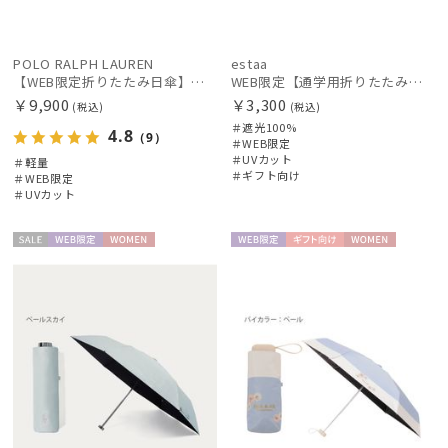
POLO RALPH LAUREN
estaa
【WEB限定折りたたみ日傘】ポロ ラルフ ローレン(POLO RALPH LAUREN)ワンポイントポロ刺繍×サコッシュ 遮光100% UV100%
WEB限定【通学用折りたたみ日傘】キッズ日傘 プレーン 遮光100 UV100 耐風
￥9,900
￥3,300
(税込)
(税込)
＃遮光100%
4.8
（9）
＃WEB限定
＃UVカット
＃軽量
＃ギフト向け
＃WEB限定
＃UVカット
セー
WEB限
WOME
WEB限
ギフト
WOME
ル
定
N
定
向け
N