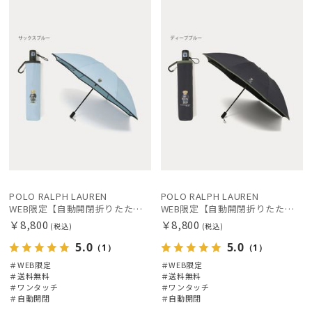
定
料
X
定
料
X
レディース
メンズ
キッズ
価格の高い
順
価格の低い
カテゴリー
順
人気順
ブランド
売上点数順
カラー
お気に入り
順
POLO RALPH LAUREN
POLO RALPH LAUREN
価格・割引率
WEB限定【自動開閉折りたたみ傘】ポロ ラルフ ローレン（POLO RALPH LAUREN）FLAG ベア ワンタッチ開閉
WEB限定【自動開閉折りたたみ傘】ポロ ラルフ ローレン（POLO RALPH LAUREN）FLAG ベア ワンタッチ開閉
￥8,800
￥8,800
(税込)
(税込)
在庫表示
5.0
5.0
（1）
（1）
＃WEB限定
＃WEB限定
＃送料無料
＃送料無料
販売状況
＃ワンタッチ
＃ワンタッチ
＃自動開閉
＃自動開閉