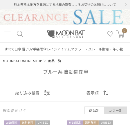
熊本県熊本地方を震源とする地震の影響によるお荷物のお届けについて
0
すべて
日傘
帽子
UV手袋
雨傘
レインアイテム
マフラー・ストール
財布・革小物
MOONBAT ONLINE SHOP
＞
商品一覧
ブルー系 自動開閉傘
表示
絞り込み検索
表示順
順
絞り込み
検索結果 : 3
件
商品別
カラー別
おすすめ
WEB限
送料無
UNISE
WEB限
送料無
UNISE
新着