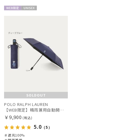
入荷状況
WEB限
UNISE
定
X
SOLDOUT
POLO RALPH LAUREN
【WEB限定】晴雨兼用自動開閉日傘 ポロ ラルフ ローレン（POLO RALPH LAUREN）ベア 遮光100 UV100 ワンタッチ開閉
￥9,900
(税込)
5.0
（5）
＃遮光100%
＃晴雨兼用