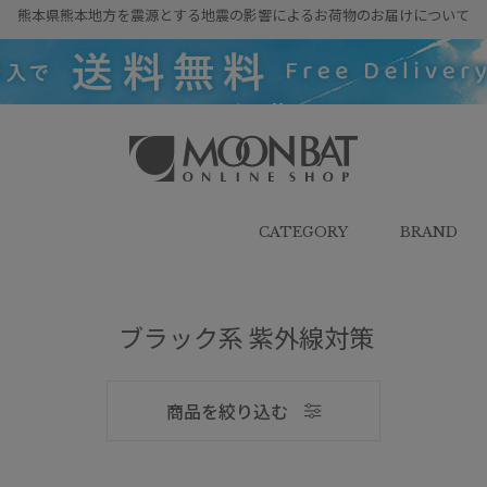
熊本県熊本地方を震源とする地震の影響によるお荷物のお届けについて
雨傘・日傘・マフラー・ストール・
帽子の通販｜MOONBAT ONLINE
SHOP（ムーンバットオンラインシ
CATEGORY
BRAND
ョップ）
メンズ
ブラック系 紫外線対策
商品を絞り込む
ブランド
ブランド
傘機能