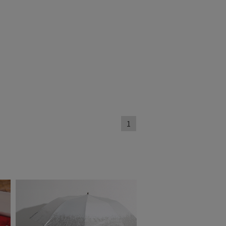
(3)
(3)
対策
サイズ調整
(3)
(3)
ィアで話題
ギフトにおすす
め
(11)
1