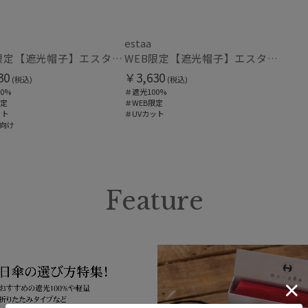
(1)
estaa
紫外線対策
暑さ
(3)
WEB限定【遮光帽子】エスタ（estaa）ネックガード付きキャップ UV100 遮光100 遮熱 サイズ調整 手洗いOK
WEB限定【遮光帽子】エスタ（estaa）サンシェードハット ネックガード付きキャップ UV100 遮光100 遮熱 サイズ調整 手洗いOK
30
￥3,630
(税込)
(税込)
0%
＃遮光100%
その他
限定
＃WEB限定
ット
＃UVカット
WEB限定
メデ
(14)
向け
(1)
カラー
Feature
価格・割引率
価格 (円)