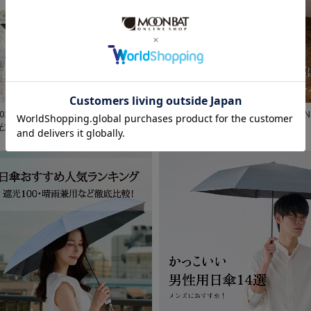
割引率 (%)
2026年】日傘の選び方おすすめ特集！
HANWAY PREMIUM GIFT COLLECTION
光100%や折りたたみや軽量
在庫表示
在庫あり
販売状況
通常
入荷状況
予約
新着