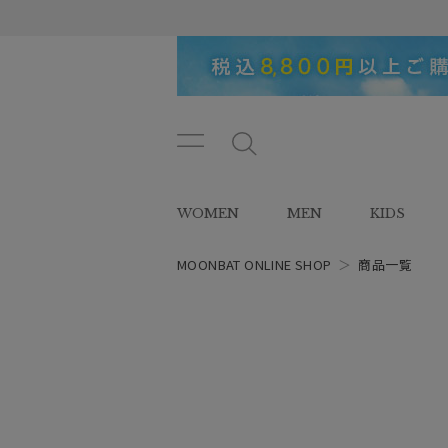
メニ
メ
ュー
ニ
ボタ
ュ
WOMEN
MEN
KIDS
ン
ー
ボ
タ
MOONBAT ONLINE SHOP
＞
商品一覧
レディース
ン
スタイル
カテゴリー