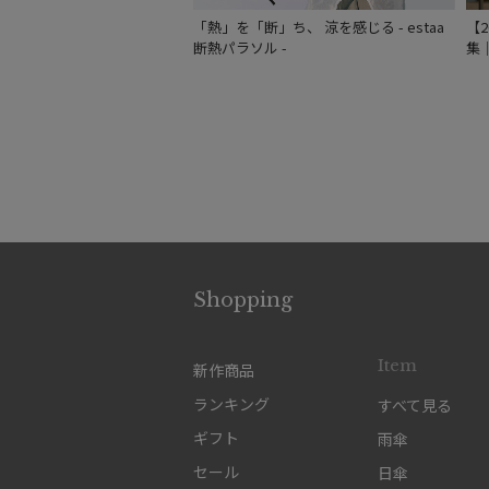
「熱」を「断」ち、 涼を感じる - estaa
【
断熱パラソル -
集
Shopping
Item
新作商品
ランキング
すべて見る
ギフト
雨傘
セール
日傘