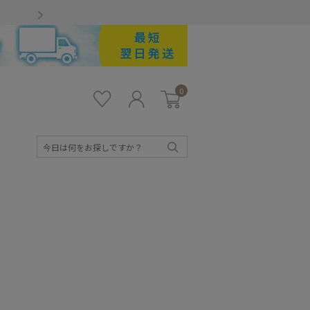
Gmailをお使いのお客様
0
お気
ロ
カー
に入
グ
ト
り
イ
ン
検
索
キッズ