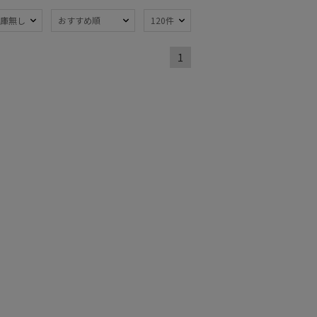
熱
遮光
(5)
(1)
庫無し
おすすめ順
120件
暑さ対策
)
(8)
1
：～50cm
簡単開閉傘
(5)
ミヤ
ウール
(1)
(1)
熱
遮光