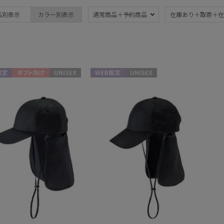
estaa
晴雨兼用
遮
(8)
品別表示
カラー別表示
通常商品＋予約商品
在庫あり＋取寄＋在
エスタ
一級遮光
UV
POLO RALPH LAUREN
(7)
(8
ポロ ラルフ ローレン
紫外線対策
親骨
(8)
(8)
定
ギフト向け
UNISEX
WEB限定
UNISEX
ギフトにおすす
め
(2)
マフラー・ストール・スカーフ
ウォッシャブル
カシ
(1)
帽子
ウォッシャブル
遮