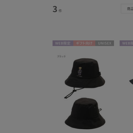
3
商
帽子
件
(3)
WEB限定
ギフト向け
UNISEX
WEB限