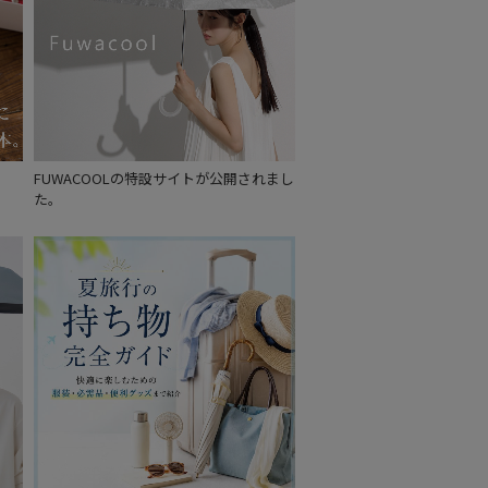
～
～
FUWACOOLの特設サイトが公開されまし
た。
セール
もうすぐ
再入荷