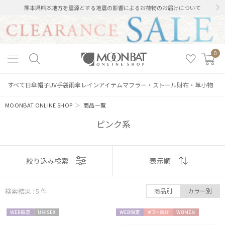
熊本県熊本地方を震源とする地震の影響によるお荷物のお届けについて
0
すべて
日傘
帽子
UV手袋
雨傘
レインアイテム
マフラー・ストール
財布・革小物
MOONBAT ONLINE SHOP
＞
商品一覧
ピンク系
表示
絞り込み検索
表示順
順
検索結果 : 5
件
商品別
カラー別
絞り込み
おすすめ
WEB限
UNISE
WEB限
ギフト
WOME
新着