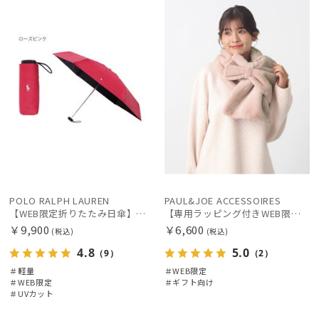
定
X
定
向け
N
価格の高い
順
レディース
メンズ
キッズ
価格の低い
順
カテゴリー
人気順
ブランド
売上点数順
お気に入り
傘機能
順
POLO RALPH LAUREN
PAUL&JOE ACCESSOIRES
【WEB限定折りたたみ日傘】ポロ ラルフ ローレン(POLO RALPH LAUREN)ワンポイントポロ刺繍×サコッシュ 遮光100% UV100%
【専用ラッピング付きWEB限定マフラー】ポール&ジョー(PAUL & JOE ACCESSOIRES)ビッグリボンマフラー ブランド プレゼント ギフト
その他
￥9,900
￥6,600
(税込)
(税込)
4.8
5.0
（9）
（2）
カラー
＃軽量
＃WEB限定
＃WEB限定
＃ギフト向け
＃UVカット