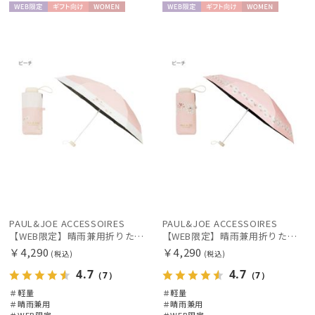
WEB限
ギフト
WOME
WEB限
ギフト
WOME
定
向け
N
定
向け
N
価格・割引率
在庫表示
販売状況
入荷状況
PAUL&JOE ACCESSOIRES
PAUL&JOE ACCESSOIRES
【WEB限定】晴雨兼用折りたたみ日傘 ポール&ジョー(PAUL & JOE ACCESSOIRES)クリザンテーム/バイカラー 雨の日OK 一級遮光99.99% 遮熱 簡単開閉 UV 晴雨兼用 可愛い
【WEB限定】晴雨兼用折りたたみ日傘 ポール&ジョー(PAUL & JOE ACCESSOIRES)クリザンテーム/バイカラー 雨の日OK 一級遮光99.99% 遮熱 簡単開閉 UV 晴雨兼用 可愛い
￥4,290
￥4,290
(税込)
(税込)
4.7
4.7
（7）
（7）
＃軽量
＃軽量
＃晴雨兼用
＃晴雨兼用
＃WEB限定
＃WEB限定