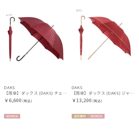
N
N
価格の高い
レディース
メンズ
キッズ
順
価格の低い
順
カテゴリー
人気順
ブランド
売上点数順
DAKS
お気に入り
ダックス
順
DAKS
DAKS
estaa
【雨傘】ダックス (DAKS) チェック 長傘【公式ムーンバット】 レディース 耐風傘 ジャンプ式
【雨傘】ダックス (DAKS) ジャガード×ハウスチェック 親骨：56～60cm
エスタ
￥6,600
￥13,200
(税込)
(税込)
FURLA
フルラ
WOME
送料無
WOME
Gracy
N
料
N
グレイシー