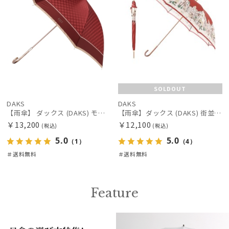
OTHER BRAND
アザーブランド
PAUL&JOE ACCESSOIRES
ポールアンドジョー アクセソワ
POLO RALPH LAUREN
ポロ ラルフ ローレン
SOLDOUT
DAKS
DAKS
SWASH LONDON
【雨傘】 ダックス (DAKS) モノグラムジャガード 長傘 【公式ムーンバット】 レディース 日本製 軽量 グラスファイバー ギフト ギフト
【雨傘】ダックス (DAKS) 街並み 日本製 長傘
スウォッシュロンドン
￥13,200
￥12,100
(税込)
(税込)
5.0
5.0
（1）
（4）
傘機能
＃送料無料
＃送料無料
その他
Feature
カラー