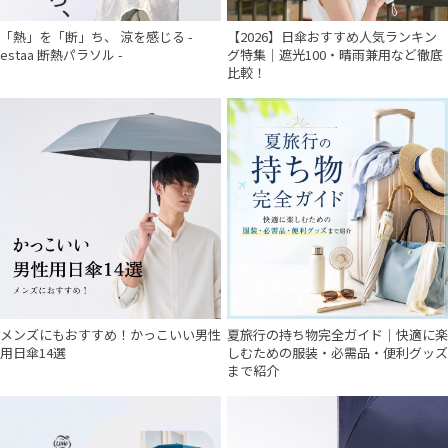
「熱」を「断」ち、 涼を感じる -
【2026】日傘おすすめ人気ランキン
estaa 断熱パラソル -
グ特集｜遮光100・晴雨兼用など徹底
比較！
メンズにもおすすめ！かっこいい男性
夏旅行の持ち物完全ガイド｜快適に楽
用日傘14選
しむための服装・必需品・便利グッズ
まで紹介