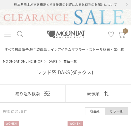
熊本県熊本地方を震源とする地震の影響によるお荷物のお届けについて
0
すべて
日傘
帽子
UV手袋
雨傘
レインアイテム
マフラー・ストール
財布・革小物
MOONBAT ONLINE SHOP
＞
DAKS
＞
商品一覧
レッド系 DAKS(ダックス)
表示
絞り込み検索
表示順
順
絞り込み
検索結果 : 6
件
商品別
カラー別
おすすめ
WOME
WOME
新着