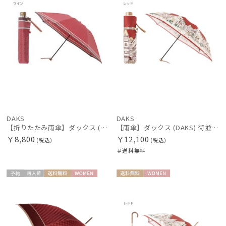
HANWAY
ハンウェイ
HELEN KAMINSKI
ヘレンカミンスキー
LANVIN en Bleu
ランバン オン ブルー
MACKINTOSH PHILOSOPHY
DAKS
DAKS
マッキントッシュ フィロソフィー
【折りたたみ雨傘】ダックス (DAKS) モノグラム 折りたたみ傘
【雨傘】ダックス (DAKS) 街並み 日本製 折りたたみ傘
￥8,800
￥12,100
MAGICAL TECH
(税込)
(税込)
マジカルテック
＃送料無料
miel
予約
再入
送料無
WOME
送料無
WOME
ミエル
荷
料
N
料
N
mila schon
ミラ・ショーン