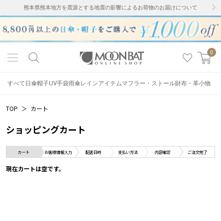
熊本県熊本地方を震源とする地震の影響によるお荷物のお届けについて
0
すべて
日傘
帽子
UV手袋
雨傘
レインアイテム
マフラー・ストール
財布・革小物
TOP
＞
カート
ショッピングカート
現在カートは空です。
カート
お客様情報入力
配送日時
支払い方法