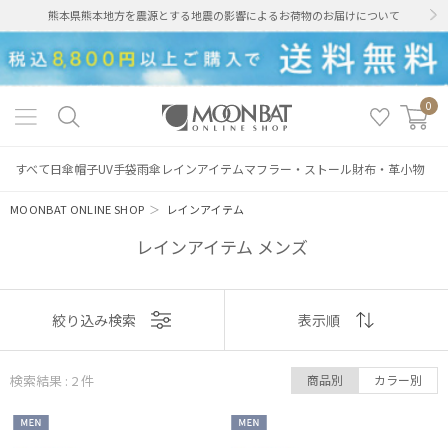
熊本県熊本地方を震源とする地震の影響によるお荷物のお届けについて
0
すべて
日傘
帽子
UV手袋
雨傘
レインアイテム
マフラー・ストール
財布・革小物
MOONBAT ONLINE SHOP
＞
レインアイテム
レインアイテム メンズ
表示
絞り込み検索
表示順
絞り込み
順
検索結果 : 2
件
商品別
カラー別
おすすめ
MEN
MEN
新着