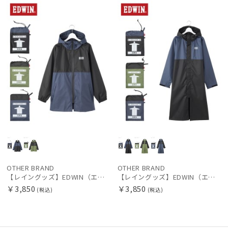
レディース
メンズ
キッズ
価格の高い
順
カテゴリー
価格の低い
順
ブランド
人気順
傘機能
売上点数順
お気に入り
財布・革小物
順
その他
OTHER BRAND
OTHER BRAND
【レイングッズ】EDWIN（エドウィン）レインパーカー バイカラー
【レイングッズ】EDWIN（エドウィン）レインコート バイカラー
カラー
￥3,850
￥3,850
(税込)
(税込)
価格・割引率