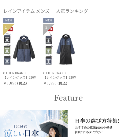
レインアイテム メンズ 人気ランキング
在庫表示
MEN
MEN
1
2
販売状況
入荷状況
OTHER BRAND
OTHER BRAND
【レイングッズ】EDWIN（エドウィン）レインパーカー バイカラー
【レイングッズ】EDWIN（エドウィン）レインコート バイカ
￥3,850
(税込)
￥3,850
(税込)
Feature