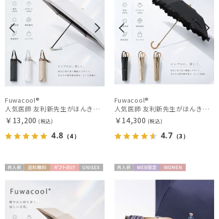
Fuwacool®
Fuwacool®
人気医師 友利新先生がほんきで作った”絶対に忘れない誰でも日傘” 50【晴雨兼用折りたたみ日傘】フワクール® (Fuwacool®) 雨の日OK 軽量 遮光100% UV100%
人気医師 友利新先生がほんきで作った”絶対に忘れない誰でも日傘” エレガント派のバンブーフリル【晴雨兼用日傘】フワクール® (Fuwacool®) 雨の日OK 軽量 遮光100% UV100％
￥13,200
￥14,300
(税込)
(税込)
4.8
4.7
（4）
（3）
再入
送料無
ギフト
UNISE
再入
WEB限
WOME
荷
料
向け
X
荷
定
N