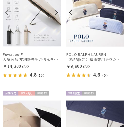
Fuwacool®
POLO RALPH LAUREN
人気医師 友利新先生がほんきで作った”絶対に忘れない誰でも日傘” 55【晴雨兼用折りたたみ日傘】フワクール® (Fuwacool®) 雨の日OK 軽量 遮光100% UV100%
【WEB限定】晴雨兼用折りたたみ日傘 ポロ ラルフ ローレン（POLO RALPH LAUREN）ワンポイントベア 遮光100 UV100
￥14,300
￥9,900
(税込)
(税込)
4.8
4.6
（5）
（5）
WEB限
ギフト
UNISE
WEB限
UNISE
定
向け
X
定
X