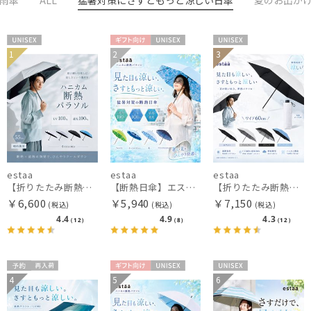
UNISE
ギフト
UNISE
UNISE
1
2
3
X
向け
X
X
estaa
estaa
estaa
【折りたたみ断熱日傘】エスタ (estaa) ハニカム断熱パラソル 55㎝ 折りたたみ傘 晴雨兼用 遮光100 UV100
【断熱日傘】エスタ (estaa) ハニカム断熱パラソル 晴雨兼用 遮光100 UV100
【折りたたみ断熱日傘】エスタ (estaa) ハニカム断熱パラソル 60㎝ 折りたたみ傘 晴雨兼用 一級遮光 UV
￥6,600
￥5,940
￥7,150
(税込)
(税込)
(税込)
4.4
4.9
4.3
（12）
（8）
（12）
予約
再入
ギフト
UNISE
UNISE
4
5
6
ギフト
UNISE
荷
向け
X
X
向け
X