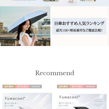
Recommend
送料無
ギフト
UNISE
送料無
ギフト
WOME
料
向け
X
料
向け
N