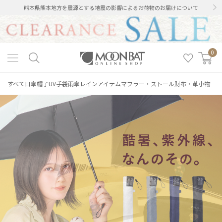
熊本県熊本地方を震源とする地震の影響によるお荷物のお届けについて
0
すべて
日傘
帽子
UV手袋
雨傘
レインアイテム
マフラー・ストール
財布・革小物