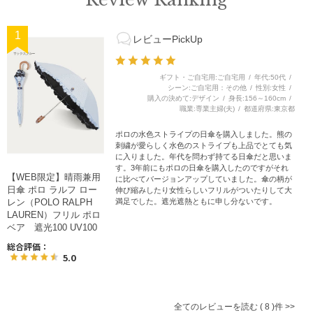
1
レビューPickUp
ギフト・ご自宅用
ご自宅用
年代
50代
シーン
ご自宅用：その他
性別
女性
購入の決めて
デザイン
身長
156～160cm
職業
専業主婦(夫)
都道府県
東京都
ポロの水色ストライプの日傘を購入しました。熊の
刺繍が愛らしく水色のストライプも上品でとても気
に入りました。年代を問わず持てる日傘だと思いま
す。3年前にもポロの日傘を購入したのですがそれ
【WEB限定】晴雨兼用
に比べてバージョンアップしていました。傘の柄が
日傘 ポロ ラルフ ロー
伸び縮みしたり女性らしいフリルがついたりして大
満足でした。遮光遮熱ともに申し分ないです。
レン（POLO RALPH
（
LAUREN）フリル ポロ
ベア 遮光100 UV100
総合評価：
5.0
全てのレビューを読む
8