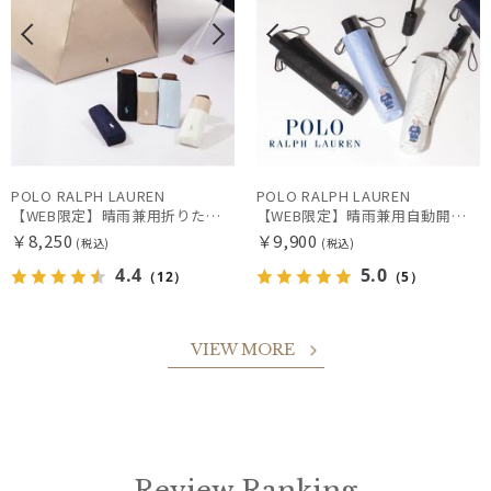
POLO RALPH LAUREN
POLO RALPH LAUREN
【WEB限定】晴雨兼用折りたたみ日傘 ポロ ラルフ ローレン ポロポニー刺繍 POLO BEAR 雨の日OK 遮光100% 遮熱 簡単開閉 UV100% 晴雨兼用
【WEB限定】晴雨兼用自動開閉日傘 ポロ ラルフ ローレン（POLO RALPH LAUREN）ベア 遮光100 UV100 ワンタッチ開閉
￥8,250
￥9,900
(税込)
(税込)
4.4
5.0
（12）
（5）
VIEW MORE
Review Ranking