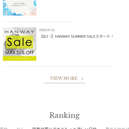
2026.07.31
【8/1 ~】HANWAY SUMMER SALEスタート！
VIEW MORE
Ranking
雨傘
ALL
猛暑対策にさすともっと涼しい日傘
夏のお出かけ