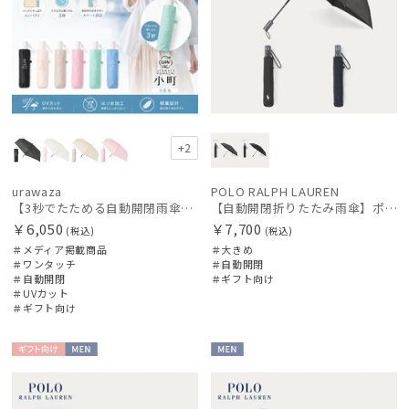
+2
urawaza
POLO RALPH LAUREN
【3秒でたためる自動開閉雨傘】urawaza 小町（ウラワザ）Auto plane50 ワンタッチ開閉
【自動開閉折りたたみ雨傘】ポロラルフ ローレン (POLO RALPH LAUREN) ワンポイントポロポニー 大きめ60cm ワンタッチ開閉
￥6,050
￥7,700
(税込)
(税込)
＃メディア掲載商品
＃大きめ
＃ワンタッチ
＃自動開閉
＃自動開閉
＃ギフト向け
＃UVカット
＃ギフト向け
ギフト
MEN
MEN
向け