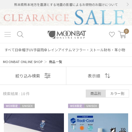
熊本県熊本地方を震源とする地震の影響によるお荷物のお届けについて
0
すべて
日傘
帽子
UV手袋
雨傘
レインアイテム
マフラー・ストール
財布・革小物
MOONBAT ONLINE SHOP
＞
商品一覧
表示
絞り込み検索
表示順
順
検索結果 : 18
件
商品別
カラー別
おすすめ
WEB限
UNISE
WEB限
UNISE
新着
定
X
定
X
価格の高い
順