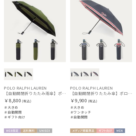
POLO RALPH LAUREN
POLO RALPH LAUREN
【自動開閉折りたたみ雨傘】ポロラルフ ローレン (POLO RALPH LAUREN) ストライプ 大きめ60cm ワンタッチ開閉
【自動開閉折りたたみ傘】ポロ ラルフ ローレン（POLO RALPH LAUREN）ボーダー 大きめ60cm ワンタッチ開閉
￥8,800
￥9,900
(税込)
(税込)
＃大きめ
＃大きめ
＃自動開閉
＃ワンタッチ
＃ギフト向け
＃自動開閉
WEB限
送料無
UNISE
メディア掲
ギフト
MEN