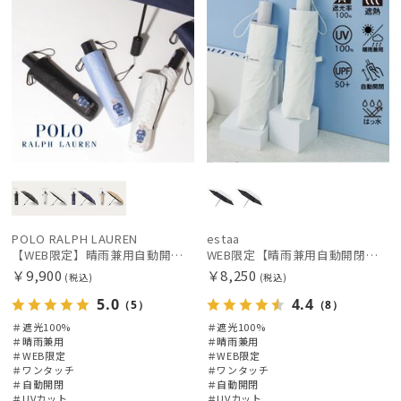
価格の低い
順
人気順
売上点数順
お気に入り
順
POLO RALPH LAUREN
estaa
【WEB限定】晴雨兼用自動開閉日傘 ポロ ラルフ ローレン（POLO RALPH LAUREN）ベア 遮光100 UV100 ワンタッチ開閉
WEB限定【晴雨兼用自動開閉日傘】エスタ(estaa)REIKYAKUパラソル 55㎝ ラディクール 遮光100 UV100 ワンタッチ開閉
絞り込み
￥9,900
￥8,250
(税込)
(税込)
5.0
4.4
（5）
（8）
＃遮光100%
＃遮光100%
＃晴雨兼用
＃晴雨兼用
＃WEB限定
＃WEB限定
＃ワンタッチ
＃ワンタッチ
レディース
メンズ
キッズ
＃自動開閉
＃自動開閉
＃UVカット
＃UVカット