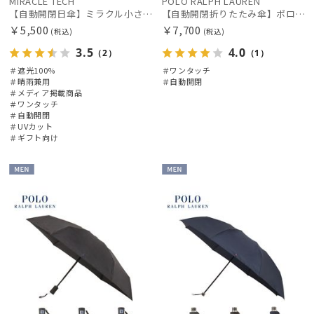
MIRACLE TECH
POLO RALPH LAUREN
【自動開閉日傘】ミラクル小さい傘 ミラクルテックプロ (MIRACLE TECH Pro) カラフルドット 晴雨兼用 遮光100 ワンタッチ開閉
【自動開閉折りたたみ傘】ポロ ラルフ ローレン (POLO RALPH LAUREN) ストライプ ワンタッチ開閉
￥5,500
￥7,700
(税込)
(税込)
3.5
4.0
（2）
（1）
＃遮光100%
＃ワンタッチ
＃晴雨兼用
＃自動開閉
＃メディア掲載商品
＃ワンタッチ
＃自動開閉
＃UVカット
＃ギフト向け
MEN
MEN