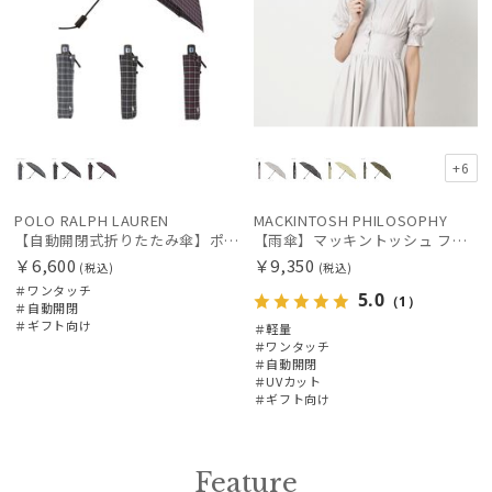
+6
POLO RALPH LAUREN
MACKINTOSH PHILOSOPHY
【自動開閉式折りたたみ傘】ポロ ラルフ ローレン (POLO RALPH LAUREN) ロゴ刺繍 ワンタッチ
【雨傘】マッキントッシュ フィロソフィー (MACKINTOSH PHILOSOPHY) Birbrella AUTO-JUMP バーブレラ 自動開閉 折りたたみ
￥6,600
￥9,350
(税込)
(税込)
＃ワンタッチ
5.0
（1）
＃自動開閉
＃ギフト向け
＃軽量
＃ワンタッチ
＃自動開閉
＃UVカット
＃ギフト向け
Feature