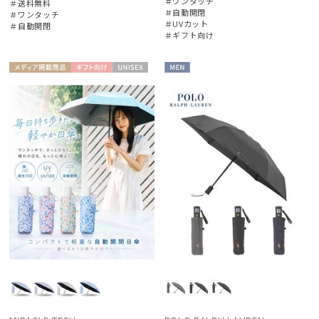
＃ワンタッチ
＃送料無料
＃自動開閉
＃ワンタッチ
＃UVカット
＃自動開閉
＃ギフト向け
メディア掲
ギフト
UNISE
MEN
載商品
向け
X