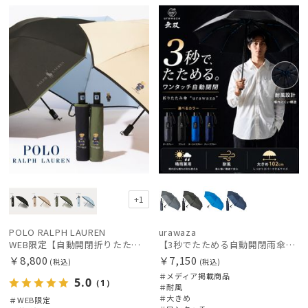
定
料
X
載商品
向け
+1
POLO RALPH LAUREN
urawaza
WEB限定【自動開閉折りたたみ傘】ポロ ラルフ ローレン（POLO RALPH LAUREN）FLAG ベア ワンタッチ開閉
【3秒でたためる自動開閉雨傘】urawaza 無双（ウラワザ）Auto58 ワンタッチ開閉 大きめ 耐風
￥8,800
￥7,150
(税込)
(税込)
＃メディア掲載商品
5.0
（1）
＃耐風
＃大きめ
＃WEB限定