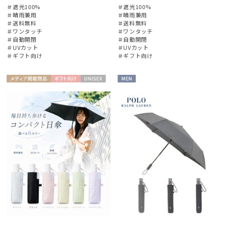
販売状況
＃遮光100%
＃遮光100%
＃晴雨兼用
＃晴雨兼用
＃送料無料
＃送料無料
＃ワンタッチ
＃ワンタッチ
入荷状況
＃自動開閉
＃自動開閉
＃UVカット
＃UVカット
＃ギフト向け
＃ギフト向け
メディア掲
ギフト
UNISE
MEN
載商品
向け
X