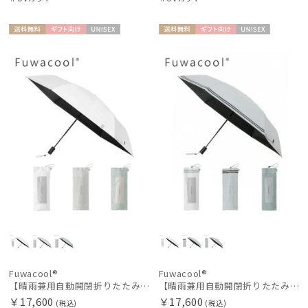
カテゴリー
送料無
ギフト
UNISE
送料無
ギフト
UNISE
料
向け
X
料
向け
X
ブランド
傘機能
その他
カラー
価格・割引率
在庫表示
Fuwacool®
Fuwacool®
【晴雨兼用自動開閉折りたたみ日傘】フワクール®（Fuwacool®）ワンポイントロゴ 遮光100 UV100 ワンタッチ開閉
【晴雨兼用自動開閉折りたたみ日傘】フワクール®（Fuwacool®）ダブルライン 遮光100 UV100 ワンタッチ開閉
￥17,600
￥17,600
(税込)
(税込)