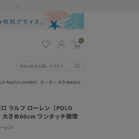
Gmailをお使いのお客様
0
お気
ロ
カー
に入
グ
ト
り
イ
ン
検
索
RALPH LAUREN）ボーダー 大きめ60cm
 ラルフ ローレン（POLO
ー 大きめ60cm ワンタッチ開閉
ローレン)