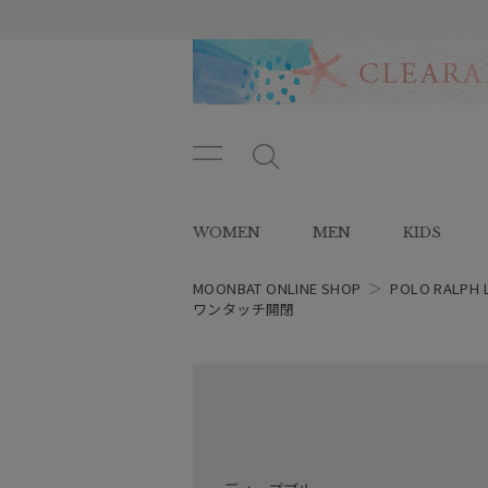
メニ
メ
ュー
ニ
ボタ
ュ
WOMEN
MEN
KIDS
ン
ー
ボ
タ
MOONBAT ONLINE SHOP
＞
POLO RALPH 
ン
ワンタッチ開閉