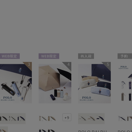
WEB限定
WEB限定
再入荷
予約
3
4
5
UNISEX
ギフト向け
WEB限定
セール
UNISEX
WOMEN
送料無
ギフト
WOME
+9
POLO RALPH
POLO