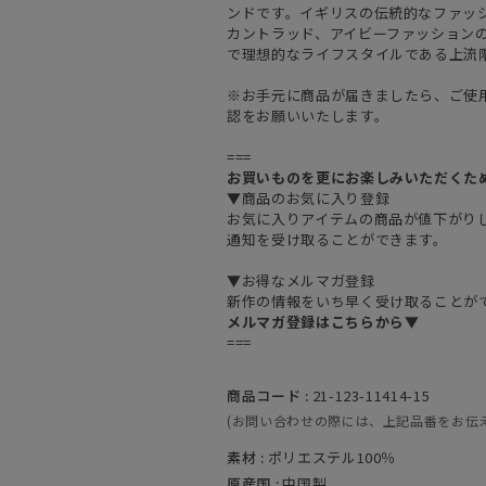
ンドです。イギリスの伝統的なファッ
カントラッド、アイビーファッション
で理想的なライフスタイルである上流
※お手元に商品が届きましたら、ご使
認をお願いいたします。
===
お買いものを更にお楽しみいただくた
▼商品のお気に入り登録
お気に入りアイテムの商品が値下がり
通知を受け取ることができます。
▼お得なメルマガ登録
新作の情報をいち早く受け取ることが
メルマガ登録はこちらから▼
===
商品コード :
21-123-11414-15
(お問い合わせの際には、上記品番をお伝
素材 :
ポリエステル100％
原産国 :
中国製