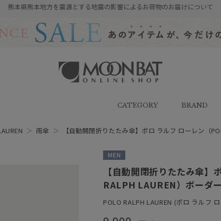
熊本県熊本地方を震源とする地震の影響によるお荷物のお届けについて
雨傘・日傘・マフラー・ストール・
帽子の通販｜MOONBAT ONLINE
SHOP（ムーンバットオンラインシ
CATEGORY
BRAND
ョップ）
LAUREN
＞
雨傘
＞
【自動開閉折りたたみ傘】ポロ ラルフ ローレン（POLO 
MEN
【自動開閉折りたたみ傘】ポロ
RALPH LAUREN）ボーダ
POLO RALPH LAUREN (ポロ ラルフ 
9,900