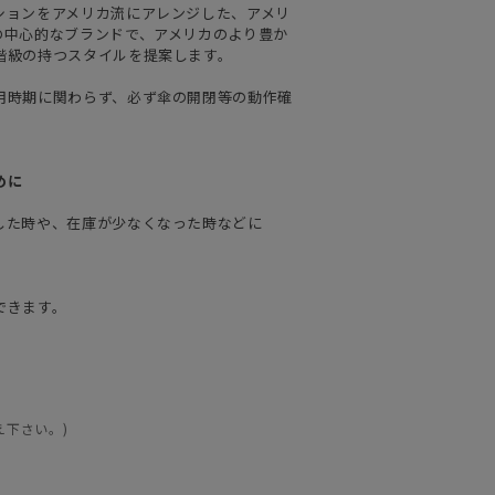
ションをアメリカ流にアレンジした、アメリ
の中心的なブランドで、アメリカのより豊か
階級の持つスタイルを提案します。
用時期に関わらず、必ず傘の開閉等の動作確
めに
した時や、在庫が少なくなった時などに
できます。
え下さい。)