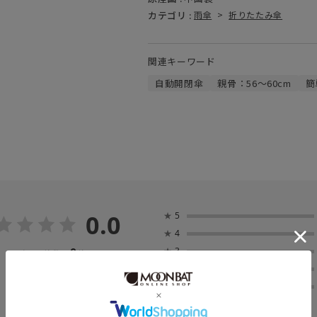
カテゴリ :
雨傘
>
折りたたみ傘
関連キーワード
自動開閉傘
親骨：56～60cm
簡
0.0
★
5
★
4
0
★
3
レビュー件数：
件
★
2
★
1