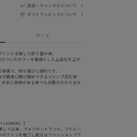
返品・キャンセルについて
ギフトラッピングについて
サイズ
プリントを施した折り畳み傘。
落ちついたカラーを基調とした上品な仕上が
の傘袋で、持ち運びに便利です。
傘が簡単に開け閉めできるジャンプ式仕様
、片手に荷物がある時でも手間がかかりませ
 LAUREN）】
創業して以来、アメリカントラッド、アイビー
中のファンを魅了し続けるファッションブラ