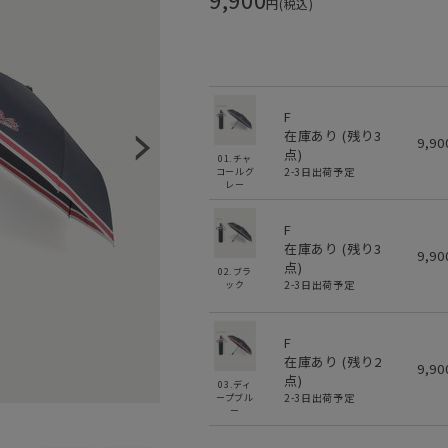
円(税込)
F
在庫あり (残り
3
9,9
点)
01.チャ
2-3日出荷予定
コールグ
レー
F
在庫あり (残り
3
9,9
点)
02.ブラ
2-3日出荷予定
ック
F
在庫あり (残り
2
9,9
点)
03.ディ
2-3日出荷予定
ープブル
ー