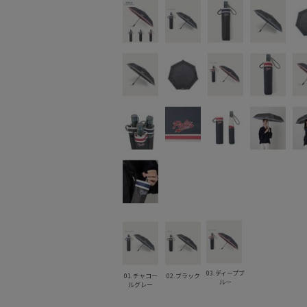
03.ディープブ
01.チャコー
02.ブラック
ルー
ルグレー