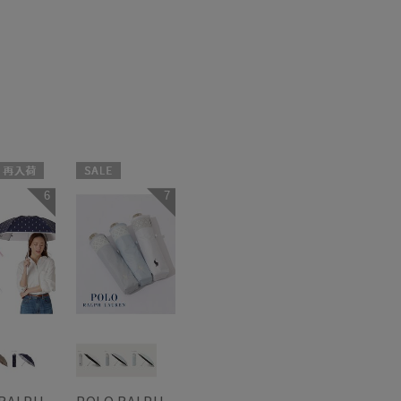
再入荷
セール
6
7
WEB限定
料
WOMEN
向け
N
 RALPH
POLO RALPH