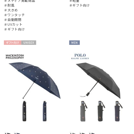
＃メディア掲載商品
＃軽量
＃耐風
＃ギフト向け
＃大きめ
＃ワンタッチ
＃自動開閉
＃UVカット
＃ギフト向け
ギフト
UNISE
MEN
向け
X