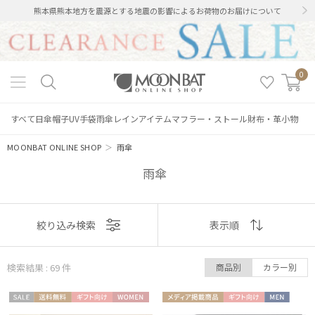
熊本県熊本地方を震源とする地震の影響によるお荷物のお届けについて
0
すべて
日傘
帽子
UV手袋
雨傘
レインアイテム
マフラー・ストール
財布・革小物
MOONBAT ONLINE SHOP
＞
雨傘
雨傘
表示
絞り込み検索
表示順
順
検索結果 : 69
件
商品別
カラー別
おすすめ
セー
送料無
ギフト
WOME
メディア掲
ギフト
MEN
新着