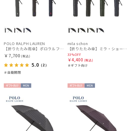
POLO RALPH LAUREN
mila schon
【折りたたみ雨傘】ポロラルフ ローレン (POLO RALPH LAUREN) ワンポイントポロポニー 大きめ70cm
【折りたたみ傘】ミラ・ショーン(mila schon) ロゴジャガード
33%OFF
￥7,700
(税込)
￥4,400
(税込)
5.0
（2）
＃ギフト向け
＃自動開閉
ギフト
MEN
ギフト
MEN
向け
向け