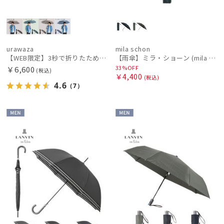
urawaza
mila schon
【WEB限定】3秒で折りたためる傘 自動開閉折りたたみ傘 ウラワザ（urawaz） チェック / ストライプ 大きめ60cm
【雨傘】ミラ・ショーン (mila schon) ロゴジャガード 耐風傘 ジャンプ式 親骨：61～65cm
33%OFF
￥6,600
(税込)
￥4,400
(税込)
4.6
（7）
MEN
MEN