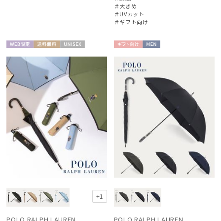
＃大きめ
＃UVカット
＃ギフト向け
WEB限
送料無
UNISE
ギフト
MEN
定
料
X
向け
+1
POLO RALPH LAUREN
POLO RALPH LAUREN