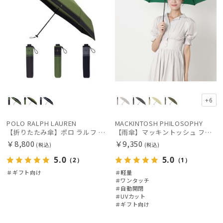
+6
POLO RALPH LAUREN
MACKINTOSH PHILOSOPHY
【折りたたみ傘】ポロ ラルフ ローレン (POLO RALPH LAUREN) バイカラー
【雨傘】マッキントッシュ フィロソフィー (MACKINTOSH PHILOSOPHY) Birbrella AUTO-JUMP バーブレラ 自動開閉 折りたたみ
￥8,800
￥9,350
(税込)
(税込)
5.0
5.0
（2）
（1）
＃ギフト向け
＃軽量
＃ワンタッチ
＃自動開閉
＃UVカット
＃ギフト向け