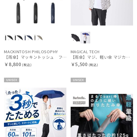
MACKINTOSH PHILOSOPHY
MAGICAL TECH
【雨傘】マッキントッシュ フィロソフィー (MACKINTOSH PHILOSOPHY) 親骨：51～55cm無地 BEAR
【雨傘】マジ、軽い傘 マジカルテック (MAGICAL TECH) 自動開閉折りたたみ傘 無地【公式ムーンバット】 レディース メンズ ユニセックス 男女兼用 晴雨兼用 超軽量 UV
￥8,800
￥5,500
(税込)
(税込)
UNISE
UNISE
X
X
件