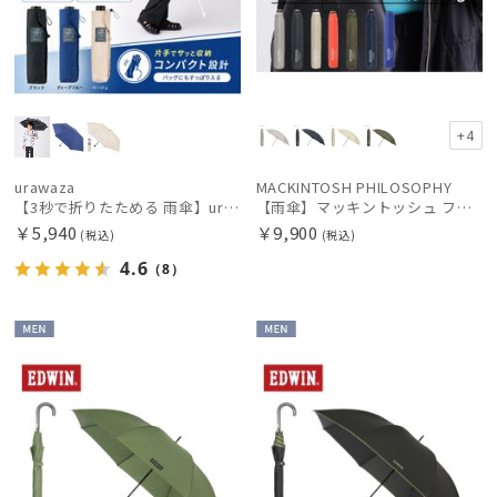
+4
urawaza
MACKINTOSH PHILOSOPHY
【3秒で折りたためる 雨傘】urawaza(ウラワザ) slim 60cmUV プレーン UV加工 大きめ60cm
【雨傘】マッキントッシュ フィロソフィー (MACKINTOSH PHILOSOPHY) バーブレラ 軽量 無地 ロゴ 60cm
￥5,940
￥9,900
(税込)
(税込)
4.6
（8）
MEN
MEN