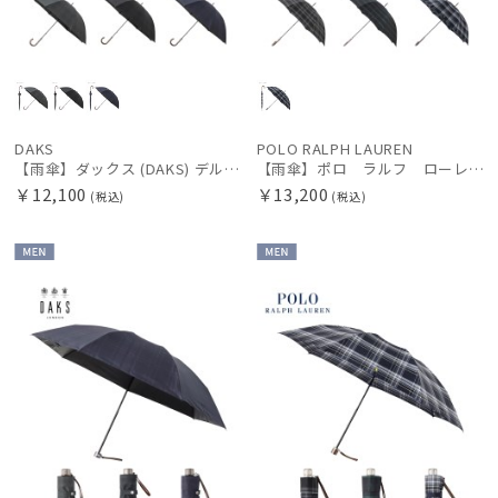
DAKS
POLO RALPH LAUREN
【雨傘】ダックス (DAKS) デルタプリント遮光ラミネート チェック 長傘 遮熱遮光 耐風傘 ゲリラ豪雨対応傘
【雨傘】ポロ ラルフ ローレン (POLO RALPH LAUREN) 先染めチェック 長傘 メンズ
￥12,100
￥13,200
(税込)
(税込)
MEN
MEN