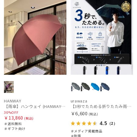
ル
料
向け
N
載商品
向け
価格の高い
順
価格の低い
順
人気順
売上点数順
お気に入り
順
HANWAY
urawaza
【雨傘】ハンウェイ (HANWAY) 日本製
【3秒でたためる折りたたみ雨傘】urawaza 無双（ウラワザ）プレーン58 耐風 大きめ
30%OFF
￥6,600
(税込)
￥13,860
(税込)
4.5
（2）
＃送料無料
＃ギフト向け
＃メディア掲載商品
＃耐風