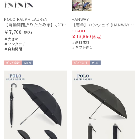
マフラー・ストール・スカーフ
POLO RALPH LAUREN
HANWAY
【自動開閉折りたたみ傘】ポロ ラルフ ローレン (POLO RALPH LAUREN) ストライプ ワンタッチ開閉 大きめ60cm
【雨傘】ハンウェイ (HANWAY) 日本製
30%OFF
￥7,700
帽子
(税込)
￥13,860
(税込)
＃大きめ
＃送料無料
＃ワンタッチ
＃ギフト向け
＃自動開閉
手袋・アームカバー
ギフト
MEN
ギフト
MEN
その他
向け
向け
カラー
価格・割引率
在庫表示