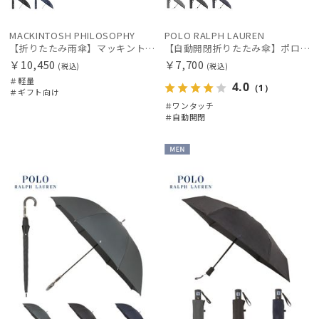
MACKINTOSH PHILOSOPHY
POLO RALPH LAUREN
【折りたたみ雨傘】マッキントッシュ フィロソフィー（MACKINTOSH PHILOSOPHY）バーブレラ コーギー
【自動開閉折りたたみ傘】ポロ ラルフ ローレン (POLO RALPH LAUREN) ストライプ ワンタッチ開閉
￥10,450
￥7,700
(税込)
(税込)
＃軽量
4.0
（1）
＃ギフト向け
＃ワンタッチ
＃自動開閉
MEN