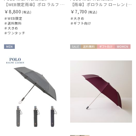
【WEB限定雨傘】ポロ ラルフ ローレン（POLO RALPH LAUREN）FLAG ベア
【雨傘】ポロラルフ ローレン (POLO RALPH LAUREN) ワンポイントポロポニー 大きめ65cm
￥8,800
￥7,700
(税込)
(税込)
＃WEB限定
＃大きめ
＃送料無料
＃ギフト向け
＃大きめ
＃ワンタッチ
絞り込み
MEN
セー
送料無
ギフト
WOME
ル
料
向け
N
レディース
メンズ
キッズ
カテゴリー
ブランド
傘機能