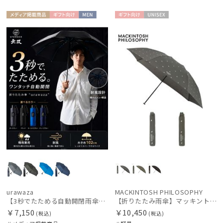
メディア掲
ギフト
MEN
ギフト
UNISE
載商品
向け
向け
X
urawaza
MACKINTOSH PHILOSOPHY
【3秒でたためる自動開閉雨傘】urawaza 無双（ウラワザ）Auto58 ワンタッチ開閉 大きめ 耐風
【折りたたみ雨傘】マッキントッシュ フィロソフィー（MACKINTOSH PHILOSOPHY）バーブレラ ランニングテリア
￥7,150
￥10,450
(税込)
(税込)