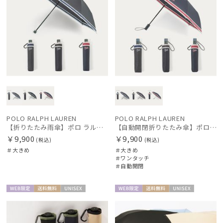
POLO RALPH LAUREN
POLO RALPH LAUREN
【折りたたみ雨傘】ポロ ラルフ ローレン（POLO RALPH LAUREN）ボーダー 大きめ60cm
【自動開閉折りたたみ傘】ポロ ラルフ ローレン（POLO RALPH LAUREN）ボーダー 大きめ60cm ワンタッチ開閉
￥9,900
￥9,900
(税込)
(税込)
＃大きめ
＃大きめ
＃ワンタッチ
＃自動開閉
WEB限
送料無
UNISE
WEB限
送料無
UNISE
定
料
X
定
料
X