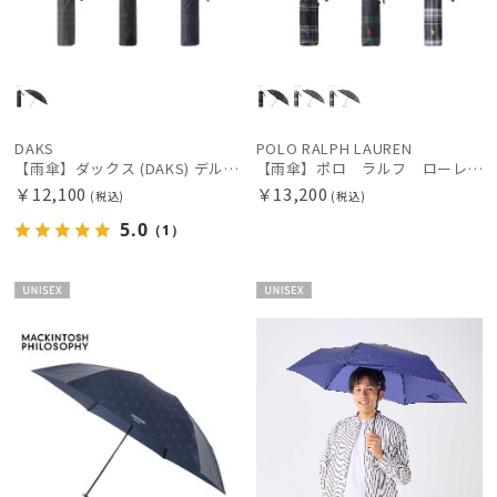
DAKS
POLO RALPH LAUREN
【雨傘】ダックス (DAKS) デルタプリント遮光ラミネート チェック 折りたたみ傘 遮熱遮光 耐風傘 ゲリラ豪雨対応傘
【雨傘】ポロ ラルフ ローレン (POLO RALPH LAUREN) 先染めチェック 折りたたみ傘 メンズ
￥12,100
￥13,200
(税込)
(税込)
5.0
（1）
UNISE
UNISE
X
X