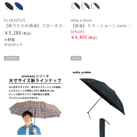
FLO(A)TUS
mila schon
【折りたたみ雨傘】フロータス（FLO(A)TUS）プレーン60 超撥水傘 晴雨兼用 UV対応 耐風 大きめ
【雨傘】ミラ・ショーン (mila schon) ロゴジャガード 耐風傘 ジャンプ式 親骨：61～65cm
33%OFF
￥5,280
(税込)
￥4,400
(税込)
＃耐風
＃UVカット
UNISE
セー
X
ル