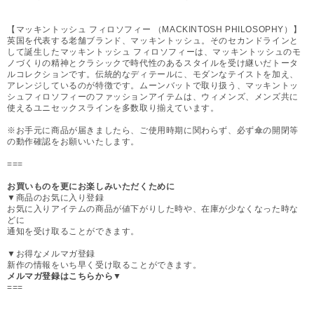
【マッキントッシュ フィロソフィー （MACKINTOSH PHILOSOPHY）】
英国を代表する老舗ブランド、マッキントッシュ。そのセカンドラインと
して誕生したマッキントッシュ フィロソフィーは、マッキントッシュのモ
ノづくりの精神とクラシックで時代性のあるスタイルを受け継いだトータ
ルコレクションです。伝統的なディテールに、モダンなテイストを加え、
アレンジしているのが特徴です。ムーンバットで取り扱う、マッキントッ
シュフィロソフィーのファッションアイテムは、ウィメンズ、メンズ共に
使えるユニセックスラインを多数取り揃えています。
※お手元に商品が届きましたら、ご使用時期に関わらず、必ず傘の開閉等
の動作確認をお願いいたします。
===
お買いものを更にお楽しみいただくために
▼商品のお気に入り登録
お気に入りアイテムの商品が値下がりした時や、在庫が少なくなった時な
どに
通知を受け取ることができます。
▼お得なメルマガ登録
新作の情報をいち早く受け取ることができます。
メルマガ登録はこちらから▼
===