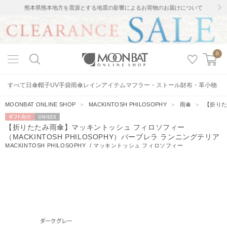
熊本県熊本地方を震源とする地震の影響によるお荷物のお届けについて
0
すべて
日傘
帽子
UV手袋
雨傘
レインアイテム
マフラー・ストール
財布・革小物
MOONBAT ONLINE SHOP
＞
MACKINTOSH PHILOSOPHY
＞
雨傘
＞
【折りた
ギフト向
UNISEX
【折りたたみ雨傘】マッキントッシュ フィロソフィー
け
（MACKINTOSH PHILOSOPHY）バーブレラ ランニングテリア
MACKINTOSH PHILOSOPHY
/
マッキントッシュ フィロソフィー
1