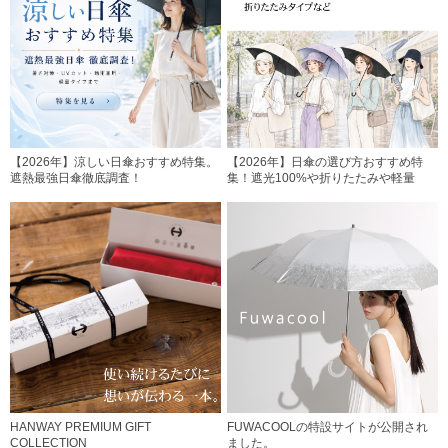
【2026年】涼しい日傘おすすめ特集。
【2026年】日傘の選び方おすすめ特
遮熱最強日傘徹底調査！
集！遮光100%や折りたたみや軽量
HANWAY PREMIUM GIFT
FUWACOOLの特設サイトが公開され
COLLECTION
ました。