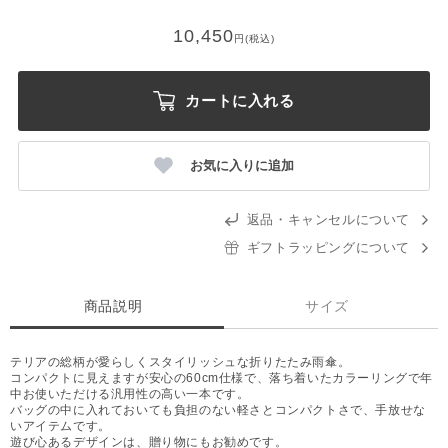
10,450
円(税込)
カートに入れる
お気に入りに追加
返品・キャンセルについて
ギフトラッピングについて
商品説明
サイズ
テリアの総柄が愛らしくスタイリッシュな折りたたみ雨傘。
コンパクトに見えますが安心の60cm仕様で、落ち着いたカラーリングで年
中お使いただける汎用性の高い一本です。
バッグの中に入れておいても負担のない軽さとコンパクトさで、手放せな
いアイテムです。
遊び心あるデザインは、贈り物にもお勧めです。