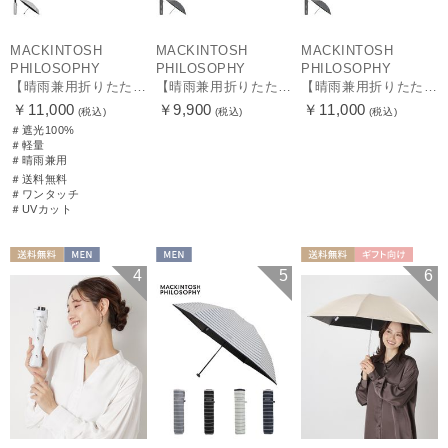
MACKINTOSH
MACKINTOSH
MACKINTOSH
PHILOSOPHY
PHILOSOPHY
PHILOSOPHY
【晴雨兼用折りたたみ日傘】マッキントッシュ フィロソフィー (MACKINTOSH PHILOSOPHY) バーブレラ サンプロテクト（SUNPROTECT）自動開閉 遮光100
【晴雨兼用折りたたみ日傘】マッキントッシュ フィロソフィー(MACKINTOSH PHILOSOPHY) バーブレラ サンプロテクトシリーズ（SUNPROTECT）無地 軽量 遮熱 遮光100 55
【晴雨兼用折りたたみ日傘】マッキントッシュ フィロソフィー(MACKINTOSH PHILOSOPHY) バーブレラ サンプロテクトシリーズ（SUNPROTECT）無地 軽量 遮熱 遮光100 60
￥11,000
￥9,900
￥11,000
(税込)
(税込)
(税込)
＃遮光100%
＃軽量
＃晴雨兼用
＃送料無料
＃ワンタッチ
＃UVカット
送料無料
MEN
MEN
送料無料
ギフト向け
4
5
6
MEN