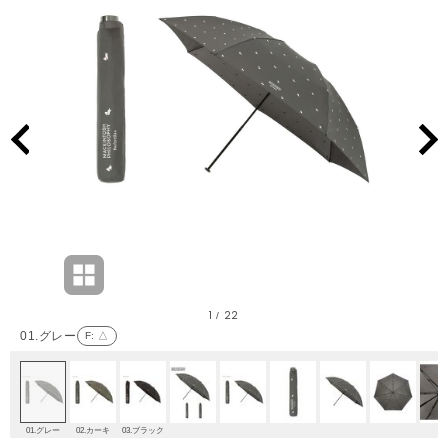
1
22
/
01.グレー
F
: △
01.グレー
02.カーキ
03.ブラック