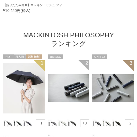
【折りたたみ雨傘】マッキントッシュ フィロソフィー（MACKINTOSH PHILOSOPHY）バーブレラ ランニングテリア
¥10,450円(税込)
MACKINTOSH PHILOSOPHY
ランキング
予約
再入荷
送料無料
UNISEX
UNISEX
1
2
3
UNISEX
+1
+3
+2