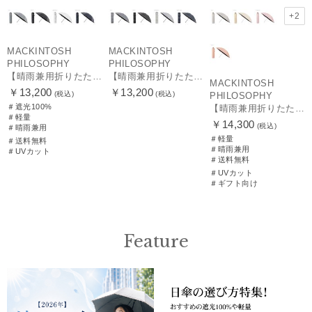
+2
MACKINTOSH
MACKINTOSH
PHILOSOPHY
PHILOSOPHY
【晴雨兼用折りたたみ日傘】マッキントッシュ フィロソフィー (MACKINTOSH PHILOSOPHY)コーギー 雨の日OK 軽量 遮光100％ 遮熱 UV
【晴雨兼用折りたたみ日傘】マッキントッシュ フィロソフィー (MACKINTOSH PHILOSOPHY) ボーダー 雨の日OK 軽量 一級遮光99.99% 遮熱 UV 晴雨兼用
MACKINTOSH
￥13,200
￥13,200
(税込)
(税込)
PHILOSOPHY
＃遮光100%
【晴雨兼用折りたたみ日傘】マッキントッシュ フィロソフィー (MACKINTOSH PHILOSOPHY)シャンブレーワンポイントロゴ
＃軽量
￥14,300
(税込)
＃晴雨兼用
＃軽量
＃送料無料
＃晴雨兼用
＃UVカット
＃送料無料
＃UVカット
＃ギフト向け
Feature