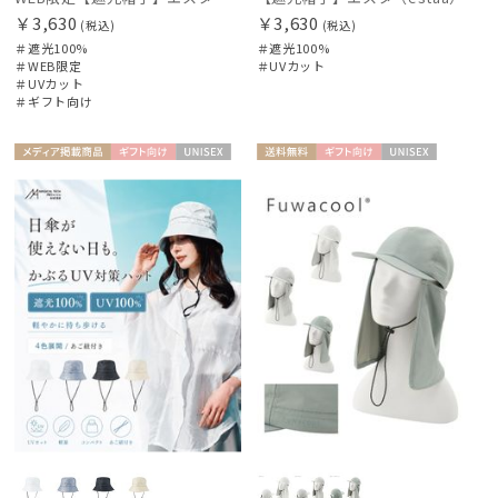
￥3,630
￥3,630
(税込)
(税込)
＃遮光100%
＃遮光100%
＃WEB限定
＃UVカット
＃UVカット
＃ギフト向け
メディア掲
ギフト
UNISE
送料無
ギフト
UNISE
載商品
向け
X
料
向け
X