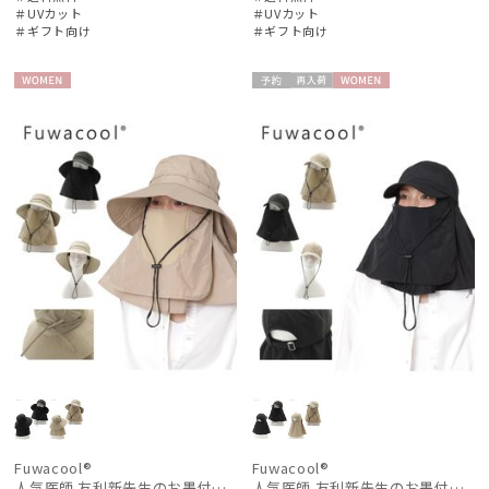
＃UVカット
＃UVカット
＃ギフト向け
＃ギフト向け
WOME
予約
再入
WOME
N
荷
N
Fuwacool®
Fuwacool®
人気医師 友利新先生のお墨付き！【遮光100％帽子】フワクール® (Fuwacool®) 日差しを完全遮断サファリハット 遮光100 UV100
人気医師 友利新先生のお墨付き！【遮光100％帽子】フワクール® (Fuwacool®) 日差しを完全遮断ガードキャップ 遮光100 UV100