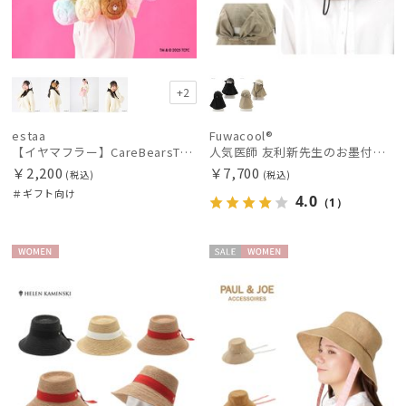
+2
estaa
Fuwacool®
【イヤマフラー】CareBearsTM（ケアベアTM） フェイクファー
人気医師 友利新先生のお墨付き！【遮光100％帽子】フワクール® (Fuwacool®) 日差しを完全遮断バッククリボンワイドキャップ 遮光100 UV100
￥2,200
￥7,700
(税込)
(税込)
＃ギフト向け
4.0
（1）
WOME
セー
WOME
N
ル
N