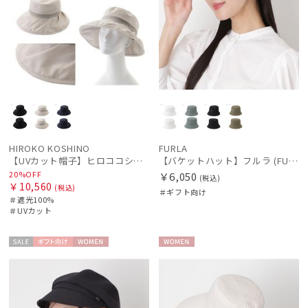
HIROKO KOSHINO
FURLA
【UVカット帽子】ヒロココシノ（HIROKO KOSHINO）カサブランカ 遮光100 UV100 手洗いOK サイズ調整
【バケットハット】フルラ (FURLA) ロゴ刺繍 リバーシブルバケットハット
20%OFF
￥6,050
(税込)
￥10,560
(税込)
＃ギフト向け
＃遮光100%
＃UVカット
セー
ギフト
WOME
WOME
ル
向け
N
N