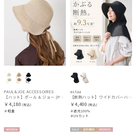
PAUL&JOE ACCESSOIRES
estaa
【ハット】ポール & ジョー (PAUL & JOE ACCESSOIRES) サーモリボンハット
【断熱ハット】ワイドカバーハット 遮光100 UV100 遮熱 サイズ調整 手洗いOK
￥4,180
￥4,400
(税込)
(税込)
＃軽量
＃遮光100%
＃UVカット
WOME
セー
送料無
WOME