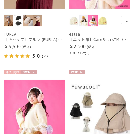
+2
FURLA
estaa
【キャップ】フルラ (FURLA) スエードキャップ FURLA刺繍 UV
【ニット帽】CareBearsTM（ケアベアTM） ボリュームヘアリーワッチ
￥5,500
￥2,200
(税込)
(税込)
＃ギフト向け
5.0
（2）
ギフト
WOME
WOME
向け
N
N