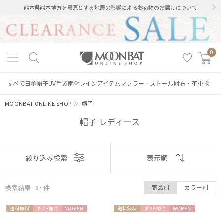
熊本県熊本地方を震源とする地震の影響によるお荷物のお届けについて
0
すべて
日傘
帽子
UV手袋
雨傘
レインアイテム
マフラー・ストール
財布・革小物
MOONBAT ONLINE SHOP
＞
帽子
帽子 レディース
表示
絞り込み検索
表示順
順
検索結果 : 87
件
商品別
カラー別
おすすめ
送料無
ギフト
WOME
送料無
ギフト
WOME
新着