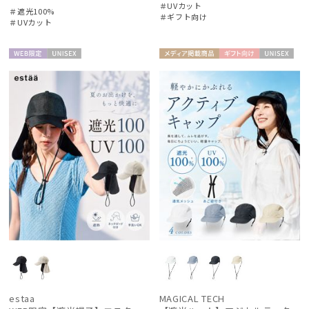
＃UVカット
＃遮光100%
＃ギフト向け
＃UVカット
WEB限
UNISE
メディア掲
ギフト
UNISE
定
X
載商品
向け
X
estaa
MAGICAL TECH