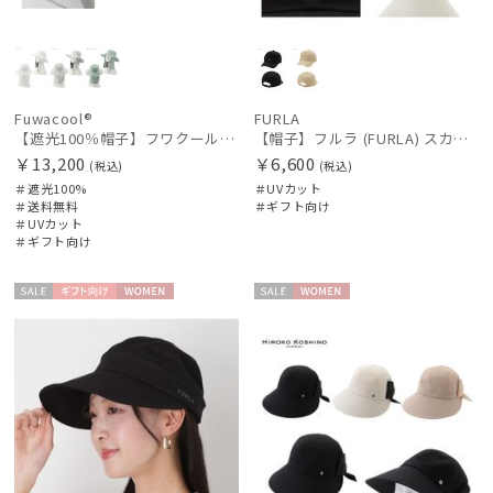
Fuwacool®
FURLA
【遮光100％帽子】フワクール® (Fuwacool®) ネックカバーハット 遮光100 UV100 UPF50
【帽子】フルラ (FURLA) スカーフキャップ ロゴ刺繍
￥13,200
￥6,600
(税込)
(税込)
＃遮光100%
＃UVカット
＃送料無料
＃ギフト向け
＃UVカット
＃ギフト向け
セー
ギフト
WOME
セー
WOME
ル
向け
N
ル
N