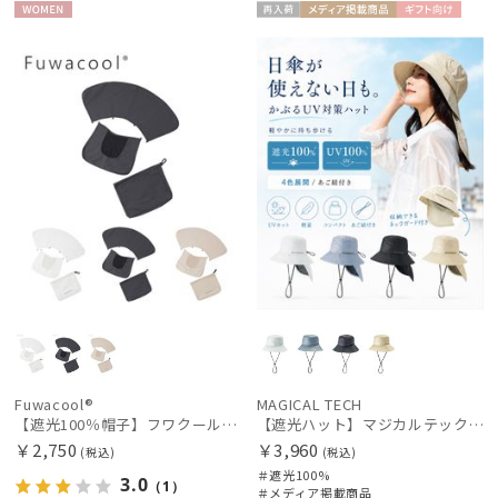
WOME
再入
メディア掲
ギフト
UNISE
N
荷
載商品
向け
X
Fuwacool®
MAGICAL TECH
【遮光100％帽子】フワクール® (Fuwacool®) 別売り3点セット 遮光100 UV100
【遮光ハット】マジカルテックプロテクション アドベンチャーハット UV100 遮光100 軽量 撥水
￥2,750
￥3,960
(税込)
(税込)
＃遮光100%
3.0
（1）
＃メディア掲載商品