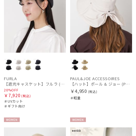
FURLA
PAUL&JOE ACCESSOIRES
【遮光キャスケット】フルラ (FURLA) アーチロゴ キャスケット 遮光UV帽子
【ハット】ポール & ジョー (PAUL & JOE ACCESSOIRES) 広つばリボンハット
20%OFF
￥4,950
(税込)
￥7,920
(税込)
＃軽量
＃UVカット
＃ギフト向け
WOME
WOME
N
N