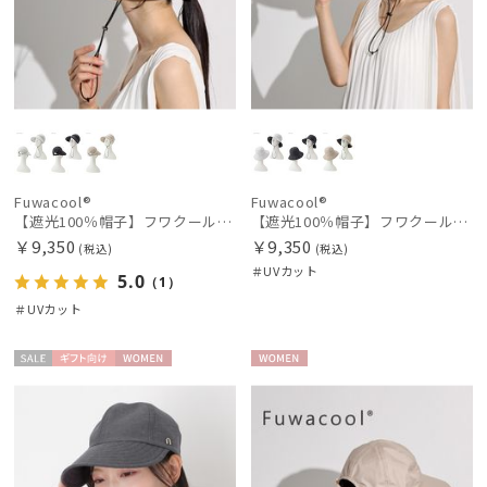
Fuwacool®
Fuwacool®
【遮光100％帽子】フワクール® (Fuwacool®) ジョッキーバイザー 遮光100 UV100
【遮光100％帽子】フワクール® (Fuwacool®) UVハット 遮光100 UV100
￥9,350
￥9,350
(税込)
(税込)
＃UVカット
5.0
（1）
＃UVカット
セー
ギフト
WOME
WOME
ル
向け
N
N