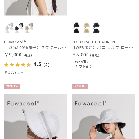
Fuwacool®
POLO RALPH LAUREN
【遮光100％帽子】フワクール® (Fuwacool®) ローラブルハット 遮光100 UV100
【WEB限定】ポロ ラルフ ローレン（POLO RALPH LAUREN）遮光レインハット ポロベア
￥9,900
￥8,800
(税込)
(税込)
＃WEB限定
4.5
（2）
＃ギフト向け
＃UVカット
WOME
WOME
N
N