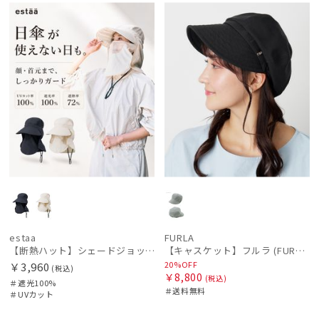
N
ル
料
N
estaa
FURLA
【断熱ハット】シェードジョッキーキャップ 遮光100 UV100 遮熱 サイズ調整 手洗いOK
【キャスケット】フルラ (FURLA) リボン
20%OFF
￥3,960
(税込)
￥8,800
(税込)
＃遮光100%
＃送料無料
＃UVカット