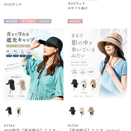
＃UVカット
＃UVカット
＃ギフト向け
WEB限
ギフト
UNISE
WOME
定
向け
X
N
estaa
estaa
WEB限定【遮光帽子】エスタ（estaa）ネックガード付きキャップ UV100 遮光100 遮熱 サイズ調整 手洗いOK
【遮光帽子】エスタ（estaa）サンシェードハット ネックガード付きハット UV100 遮光100 遮熱 サイズ調整 手洗いOK