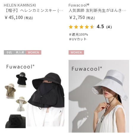
HELEN KAMINSKI
Fuwacool®
【帽子】ヘレンカミンスキー (HELEN KAMINSKI) PROVENCE LOGO10 ラフィア ロゴリボン
人気医師 友利新先生がほんきでつくったUVカット100％帽子【遮光100％帽子】フワクール® (Fuwacool®) 別売り3点セット
マフラー・ストール・スカーフ
￥45,100
￥2,750
(税込)
(税込)
4.5
（4）
帽子
＃遮光100%
＃UVカット
手袋・アームカバー
予約
再入
WOME
WOME
荷
N
N
その他
カラー
価格・割引率
在庫表示