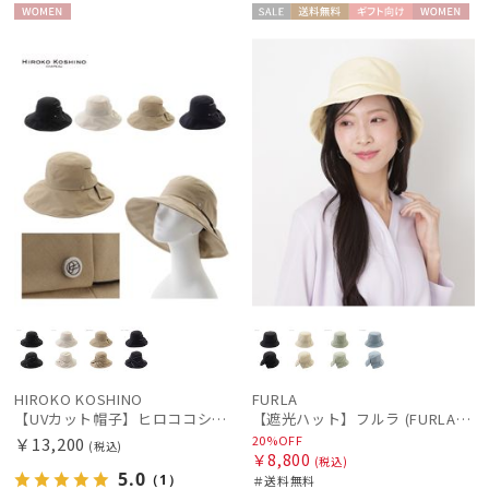
WOME
セー
送料無
ギフト
WOME
N
ル
料
向け
N
HIROKO KOSHINO
FURLA
【UVカット帽子】ヒロココシノ（HIROKO KOSHINO）リボンハット 遮光100 UV100 手洗いOK サイズ調整
【遮光ハット】フルラ (FURLA) 後ろ割れバケットハット 遮光UV帽子
20%OFF
￥13,200
(税込)
￥8,800
(税込)
5.0
（1）
＃送料無料