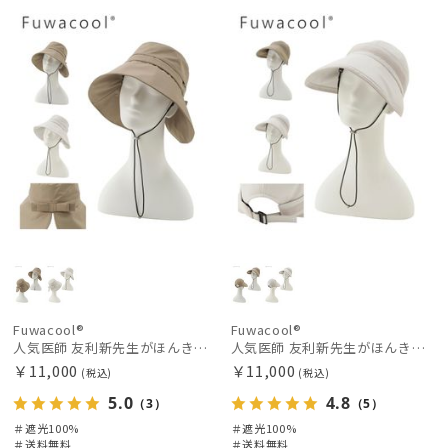
料
向け
N
料
向け
N
価格の高い
順
価格の低い
順
人気順
売上点数順
お気に入り
順
Fuwacool®
Fuwacool®
人気医師 友利新先生がほんきでつくったUVカット100％帽子【遮光100％帽子】フワクール® (Fuwacool®) リボンクロッシェ
人気医師 友利新先生がほんきでつくったUVカット100％帽子【遮光100％帽子】フワクール® (Fuwacool®) ジョッキーサンバイザー
￥11,000
￥11,000
(税込)
(税込)
5.0
4.8
（3）
（5）
＃遮光100%
＃遮光100%
＃送料無料
＃送料無料