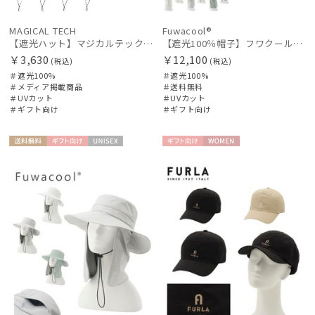
MAGICAL TECH
Fuwacool®
【遮光ハット】マジカルテックプロテクション バケットハット UV100 遮光100 軽量 撥水
【遮光100％帽子】フワクール® (Fuwacool®) ネックカバーキャップ 遮光100 UV100 UPF50
￥3,630
￥12,100
(税込)
(税込)
＃遮光100%
＃遮光100%
＃メディア掲載商品
＃送料無料
＃UVカット
＃UVカット
＃ギフト向け
＃ギフト向け
送料無
ギフト
UNISE
ギフト
WOME
料
向け
X
向け
N