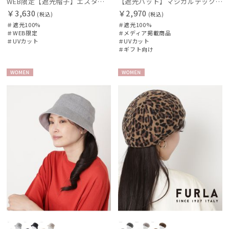
WEB限定【遮光帽子】エスタ（estaa）サンシェードハット ネックガード付きキャップ UV100 遮光100 遮熱 サイズ調整 手洗いOK
【遮光ハット】マジカルテックプロテクション キャップ UV100 遮光100 軽量 撥水
￥3,630
￥2,970
(税込)
(税込)
＃遮光100%
＃遮光100%
＃WEB限定
＃メディア掲載商品
＃UVカット
＃UVカット
＃ギフト向け
WOME
WOME
N
N