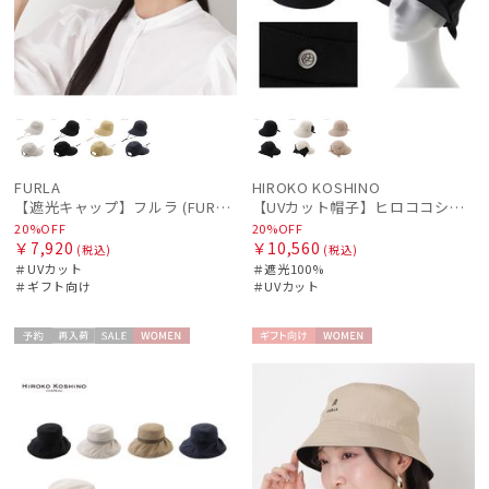
FURLA
HIROKO KOSHINO
【遮光キャップ】フルラ (FURLA) ロゴ刺繍 ジョッキーキャップ 遮光UV帽子
【UVカット帽子】ヒロココシノ（HIROKO KOSHINO）リボンジョッキー 遮光100 UV100 手洗いOK サイズ調整
20%OFF
20%OFF
￥7,920
￥10,560
(税込)
(税込)
＃UVカット
＃遮光100%
＃ギフト向け
＃UVカット
予約
再入
セー
WOME
ギフト
WOME
荷
ル
N
向け
N