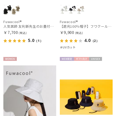
販売状況
Fuwacool®
Fuwacool®
入荷状況
人気医師 友利新先生のお墨付き！【遮光100％帽子】フワクール® (Fuwacool®) 日差しを完全遮断バッククロスハット 遮光100 UV100
【遮光100％帽子】フワクール® (Fuwacool®) キャペリン 遮光100 UV100
￥7,700
￥9,900
(税込)
(税込)
5.0
4.0
（1）
（2）
＃UVカット
WOME
WEB限
ギフト
UNISE
N
定
向け
X