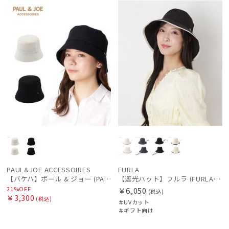
ル
N
向け
N
PAUL&JOE ACCESSOIRES
FURLA
【バケハ】ポール & ジョー (PAUL & JOE ACCESSOIRES) レースバケハ
【遮光ハット】フルラ (FURLA) バイカラーサファリハット 遮光UV帽子
21%OFF
￥6,050
(税込)
￥3,300
(税込)
＃UVカット
＃ギフト向け