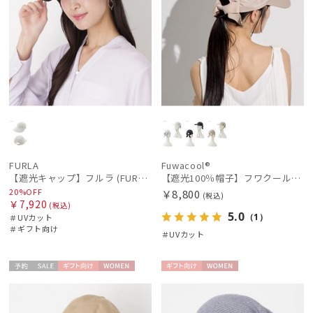
FURLA
Fuwacool®
【遮光キャップ】フルラ (FURLA) アーチロゴ ツバロングキャップ 遮光UV帽子
【遮光100％帽子】フワクール® (Fuwacool®) バックリボンキャップ 遮光100 UV100
20%OFF
￥8,800
(税込)
￥7,920
(税込)
5.0
（1）
＃UVカット
＃ギフト向け
＃UVカット
予約
セー
ギフト
WOME
ギフト
WOME
ル
向け
N
向け
N