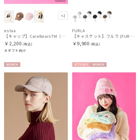
+2
estaa
FURLA
【キャップ】CareBearsTM（ケアベアTM） ボア
【キャスケット】フルラ (FURLA) ロゴ刺繍キャスケット UV 洗える
￥2,200
￥9,900
(税込)
(税込)
＃ギフト向け
WOME
ギフト
WOME
N
向け
N
件