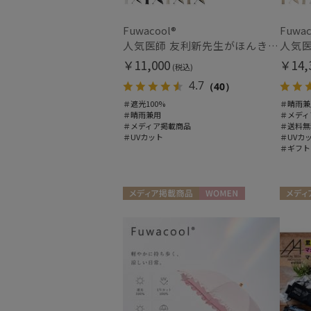
Fuwacool®
Fuwac
人気医師 友利新先生がほんきで作った”絶対に忘れない誰でも日傘”ワンタッチ開閉日傘【晴雨兼用折りたたみ日傘】フワクール® (Fuwacool®) 雨の日OK 軽量 遮光100% UV100％
￥11,000
￥14,
(税込)
4.7
（40）
＃遮光100%
＃晴雨兼
＃晴雨兼用
＃メディ
＃メディア掲載商品
＃送料無
＃UVカット
＃UVカ
＃ギフト
メディア掲載商品
WOMEN
メディ
UNISEX