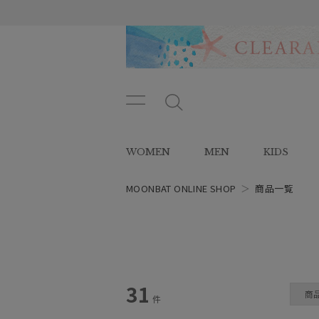
メニ
メ
ュー
ニ
ボタ
ュ
WOMEN
MEN
KIDS
ン
ー
ボ
タ
MOONBAT ONLINE SHOP
＞
商品一覧
ン
レディース
31
商
件