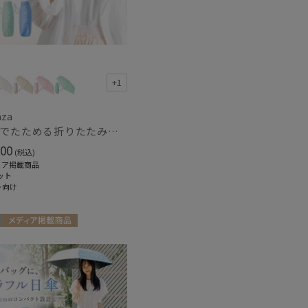
+1
aza
【3秒でたためる折りたたみ雨傘】urawaza 小町（ウラワザ）コンパクトミニ
00
(税込)
ィア掲載商品
ット
ト向け
メディア掲載商品
向け
UNISEX