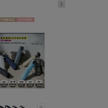
1
ア掲載商品
ギフト向け
熱
遮光
(13)
(13)
X
軽量
4)
(17)
ンプ式
暑さ対策
(2)
(13)
開閉傘
親骨：～50cm
(7)
(17)
開閉傘
3秒でたためる
(3)
(7)
+1
熱
遮光
(3)
(3)