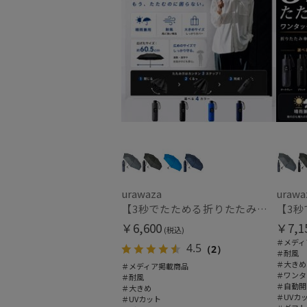
urawaza
urawa
【3秒でたためる折りたたみ雨傘】urawaza 無双（ウラワザ）プレーン58 耐風 大きめ
￥6,600
￥7,1
(税込)
＃メディ
4.5
（2）
＃耐風
＃大きめ
＃メディア掲載商品
＃ワンタ
＃耐風
＃自動開
＃大きめ
＃UVカ
＃UVカット