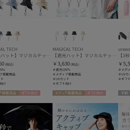
AL TECH
MAGICAL TECH
uraw
【遮光ハット】マジカルテックプロテクション アドベンチャーハット UV100 遮光100 軽量 撥水
【遮光ハット】マジカルテックプロテクション バケットハット UV100 遮光100 軽量 撥水
60
￥3,630
￥5,5
(税込)
(税込)
0%
＃遮光100%
＃メデ
ア掲載商品
＃メディア掲載商品
＃UVカ
ット
＃UVカット
＃ギフ
向け
＃ギフト向け
ア掲載商品
ギフト向け
メディア掲載商品
ギフト向け
予約
UNISEX
ギフト