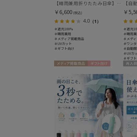
【晴雨兼用折りたたみ日傘】パッとさして、サッとしまえる傘コワザ(kowaza) ライトボーダー 50 遮光100% UV100%
￥6,600
￥5,5
(税込)
4.0
（1）
＃遮光100%
＃遮光10
＃晴雨兼用
＃晴雨兼
＃メディア掲載商品
＃メディ
＃UVカット
＃ワンタ
＃ギフト向け
＃自動開
＃UVカ
＃ギフト
メディア掲載商品
ギフト向け
再入荷
WOMEN
ギフト