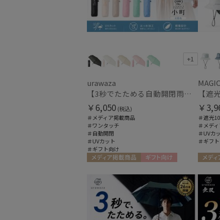
+1
urawaza
MAGIC
【3秒でたためる自動開閉雨傘】urawaza 小町（ウラワザ）Auto plane50 ワンタッチ開閉
￥6,050
￥3,9
(税込)
＃メディア掲載商品
＃遮光10
＃ワンタッチ
＃メディ
＃自動開閉
＃UVカ
＃UVカット
＃ギフト
＃ギフト向け
メディア掲載商品
ギフト向け
メディ
MEN
MEN