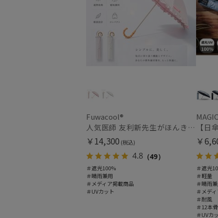
Fuwacool®
MAGIC
人気医師 友利新先生がほんきで作った”絶対に忘れない誰でも日傘” エレガント派のバンブーフリル【晴雨兼用折日傘】フワクール® (Fuwacool®) 雨の日OK 軽量 遮光100% UV100％
￥14,300
￥6,6
(税込)
4.8
（49）
＃遮光100%
＃遮光10
＃晴雨兼用
＃軽量
＃メディア掲載商品
＃晴雨兼
＃UVカット
＃メディ
＃耐風
＃12本骨
＃UVカ