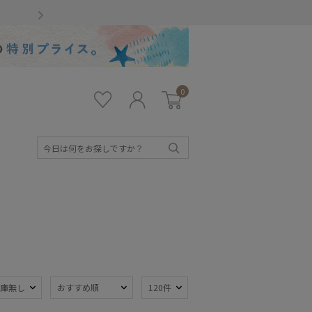
Gmailをお使いのお客様
0
お気
ロ
カー
に入
グ
ト
り
イ
ン
検
索
キッズ
庫無し
おすすめ順
120件