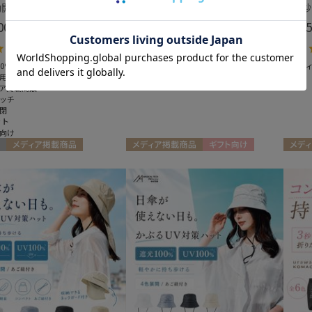
【自動開閉日傘】ミラクル小さい傘 ミラクルテックプロ (MIRACLE TECH Pro) 晴雨兼用 遮光100 ワンタッチ開閉
【3秒で折りたためる 雨傘】urawaza(ウラワザ) slim WJ55cmUV プレーン UV加工 自動開閉
00
￥6,380
￥5,5
(税込)
(税込)
4.6
4.8
（5）
（13）
0%
＃メディア掲載商品
＃メデ
用
＃ワンタッチ
ア掲載商品
ッチ
閉
ット
向け
メディア掲載商品
メディア掲載商品
ギフト向け
メディ
向け
UNISEX
UNISEX
WOME