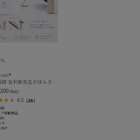
～
～
cool®
人気医師 友利新先生がほんきで作った”絶対に忘れない誰でも日傘” 50【晴雨兼用折りたたみ日傘】フワクール® (Fuwacool®) 雨の日OK 軽量 遮光100％ UV100%
200
(税込)
4.5
（26）
兼用
セール
ィア掲載商品
無料
ット
ト向け
もうすぐ