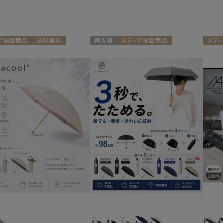
ブランド
ブランド
傘機能
ア掲載商品
送料無料
再入荷
メディア掲載商品
メディ
estaa
晴雨兼用
遮
(19)
向け
WOMEN
UNISEX
UNISE
エスタ
一級遮光
UV
Fuwacool®
(7)
(2
フワクール®
耐風傘
ジャ
MAGICAL TECH
(3)
マジカルテック
紫外線対策
自動
(13)
MIRACLE TECH
ミラクルテック
urawaza
親骨：51～
簡単
ウラワザ
55cm
(8)
帽子
ウォッシャブル
遮