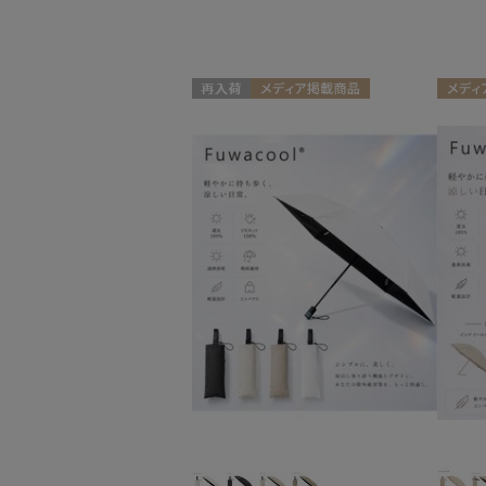
スタイル
カテゴリー
再入荷
メディア掲載商品
メディ
雨傘
(12)
UNISEX
ギフト
日傘
(13)
帽子
(3)