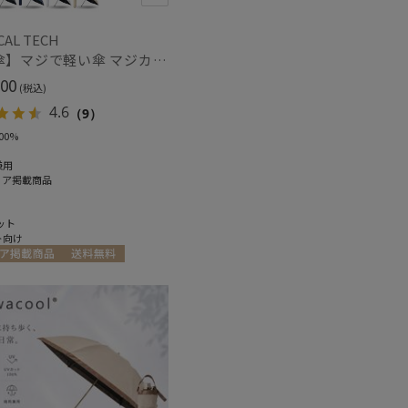
CAL TECH
対策
サイズ調整
(3)
(3)
【日傘】マジで軽い傘 マジカルテックプロテクション（MAGICAL TECH PROTECTION）Tough W rib55cm 耐風 軽量 遮光100
00
(税込)
4.6
（9）
00%
トにおすす
兼用
4)
ィア掲載商品
ット
ト向け
ア掲載商品
送料無料
向け
WOMEN