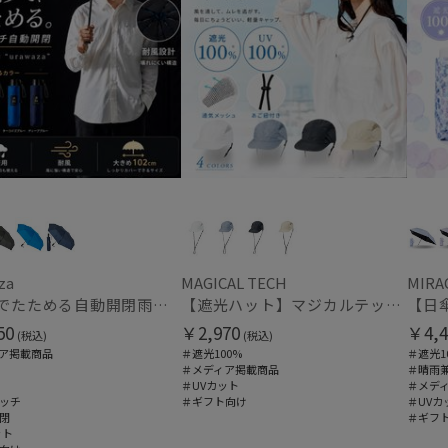
za
MAGICAL TECH
MIRA
【3秒でたためる自動開閉雨傘】urawaza 無双（ウラワザ）Auto58 ワンタッチ開閉 大きめ 耐風
【遮光ハット】マジカルテックプロテクション キャップ UV100 遮光100 軽量 撥水
50
￥2,970
￥4,4
(税込)
(税込)
ア掲載商品
＃遮光100%
＃遮光1
＃メディア掲載商品
＃晴雨
＃UVカット
＃メデ
ッチ
＃ギフト向け
＃UVカ
閉
＃ギフ
ット