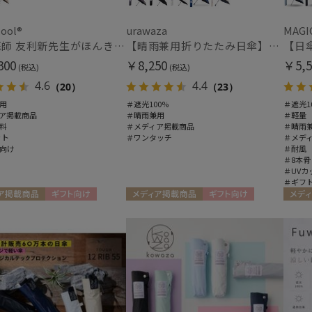
(3)
ool®
urawaza
MAGI
紫外線対策
暑さ
(3)
人気医師 友利新先生がほんきで作った”絶対に忘れない誰でも日傘” 55【晴雨兼用折りたたみ日傘】フワクール® (Fuwacool®) 雨の日OK 軽量 遮光100% UV100%
【晴雨兼用折りたたみ日傘】ウラワザ（urawaza）無地 55㎝ 晴雨兼用 遮光100% UV100% 自動開閉 ワンタッチ
300
￥8,250
￥5,5
(税込)
(税込)
4.6
4.4
（20）
（23）
その他
用
＃遮光100%
＃遮光1
ア掲載商品
＃晴雨兼用
＃軽量
メディアで話題
ギフ
料
＃メディア掲載商品
＃晴雨
め
(21)
(1
ット
＃ワンタッチ
＃メデ
向け
＃耐風
＃8本骨
＃UVカ
＃ギフ
カラー
ア掲載商品
ギフト向け
メディア掲載商品
ギフト向け
メディ
UNISEX
ギフト
価格・割引率