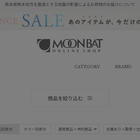
熊本県熊本地方を震源とする地震の影響によるお荷物のお届けについて
雨傘・日傘・マフラー・ストール・
帽子の通販｜MOONBAT ONLINE
SHOP（ムーンバットオンラインシ
CATEGORY
BRAND
ョップ）
商品を絞り込む
メンズ
品別表示
カラー別表示
通常商品＋予約商品
在庫あり＋取寄＋在