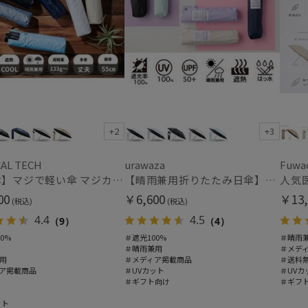
価格 (円)
割引率 (%)
+2
+3
在庫表示
AL TECH
urawaza
Fuwa
【日傘】マジで軽い傘 マジカルテックプロテクション（MAGICAL TECH PROTECTION）Tough 12 rib55cm
【晴雨兼用折りたたみ日傘】パッとさして、サッとしまえる傘コワザ(kowaza) ライトプレーン 50 遮光100% UV100%
在庫あり
00
￥6,600
￥13,
(税込)
(税込)
販売状況
4.4
4.5
（9）
（4）
0%
＃遮光100%
＃晴雨
通常
＃晴雨兼用
＃メデ
用
＃メディア掲載商品
＃送料
ア掲載商品
＃UVカット
＃UVカ
入荷状況
＃ギフト向け
＃ギフ
予約
ット