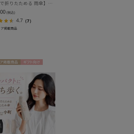
【3秒で折りたためる 雨傘】urawaza(ウラワザ) slim 55cmUV プレーン UV加工
00
(税込)
4.7
（7）
ィア掲載商品
ア掲載商品
ギフト向け
N