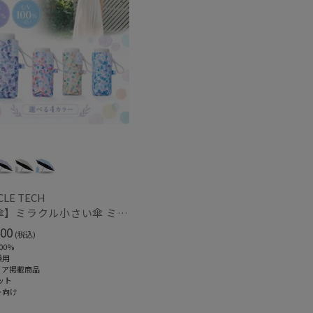
CLE TECH
【日傘】ミラクル小さい傘 ミラクルテックプロ (MIRACLE TECH Pro) カラフルドット 晴雨兼用 遮光100
00
(税込)
00%
兼用
ィア掲載商品
ット
ト向け