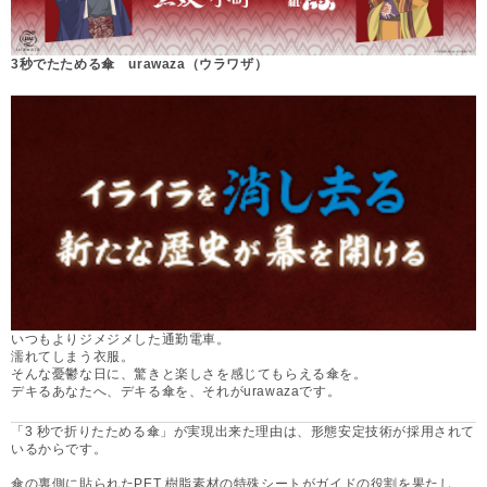
3秒でたためる傘 urawaza（ウラワザ）
いつもよりジメジメした通勤電車。
濡れてしまう衣服。
そんな憂鬱な日に、驚きと楽しさを感じてもらえる傘を。
デキるあなたへ、デキる傘を、それがurawazaです。
「3 秒で折りたためる傘」が実現出来た理由は、形態安定技術が採用されて
いるからです。
傘の裏側に貼られたPET 樹脂素材の特殊シートがガイドの役割を果たし、