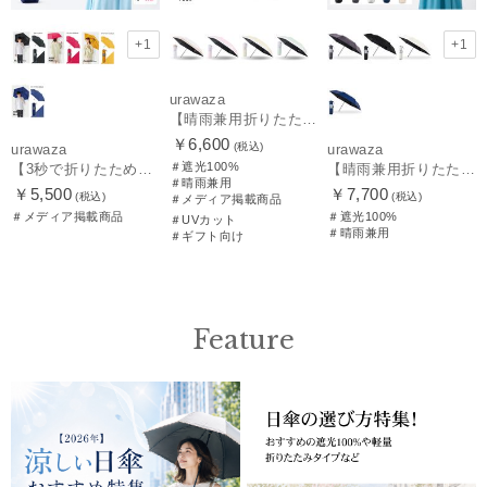
+1
+1
urawaza
【晴雨兼用折りたたみ日傘】パッとさして、サッとしまえる傘コワザ(kowaza) ライトボーダー 50 遮光100% UV100%
￥6,600
(税込)
urawaza
urawaza
＃遮光100%
【3秒で折りたためる 雨傘】urawaza(ウラワザ) slim 55cmUV プレーン UV加工
【晴雨兼用折りたたみ日傘】ウラワザ（urawaza） 無地 55㎝ 折りたたみ傘 晴雨兼用 100%遮光 UV100%
＃晴雨兼用
￥5,500
￥7,700
(税込)
(税込)
＃メディア掲載商品
＃メディア掲載商品
＃遮光100%
＃UVカット
＃晴雨兼用
＃ギフト向け
Feature