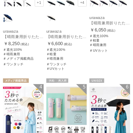
+1
+4
urawaza
【晴雨兼用折りたたみ日傘】パッとさして、サッとしまえる傘コワザ(kowaza) ボーダー 50 遮光100% UV100%
￥6,050
(税込)
urawaza
urawaza
＃遮光100%
【晴雨兼用折りたたみ日傘】ウラワザ（urawaza）無地 55㎝ 晴雨兼用 遮光100% UV100% 自動開閉 ワンタッチ
【晴雨兼用折りたたみ日傘】パッとさして、サッとしまえる傘コワザ(kowaza) プレーン 50 遮光100% UV100% 自動開閉傘 ワンタッチ
＃軽量
￥8,250
￥6,600
(税込)
(税込)
＃晴雨兼用
＃遮光100%
＃遮光100%
＃UVカット
＃晴雨兼用
＃軽量
＃メディア掲載商品
＃晴雨兼用
＃ワンタッチ
＃ワンタッチ
＃UVカット
メディア掲載商
予約
再入荷
UNISEX
4
5
6
品
UNISEX
メディア掲載商
品
ギフト向け
UNISEX