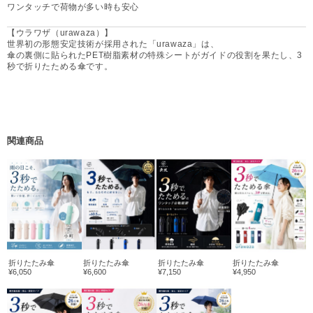
ワンタッチで荷物が多い時も安心
【ウラワザ（urawaza）】
世界初の形態安定技術が採用された「urawaza」は、
傘の裏側に貼られたPET樹脂素材の特殊シートがガイドの役割を果たし、3
秒で折りたためる傘です。
関連商品
折りたたみ傘
折りたたみ傘
折りたたみ傘
折りたたみ傘
¥6,050
¥6,600
¥7,150
¥4,950