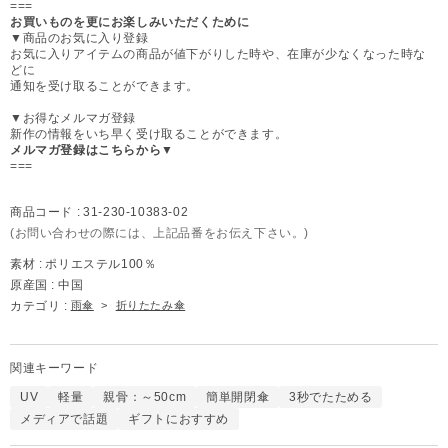
===
お買いものを更にお楽しみいただくために
▼商品のお気に入り登録
お気に入りアイテムの商品が値下がりした時や、在庫が少なくなった時な
どに
通知を受け取ることができます。
▼お得なメルマガ登録
新作の情報をいち早く受け取ることができます。
メルマガ登録はこちらから▼
===
商品コード :
31-230-10383-02
(お問い合わせの際には、上記品番をお伝え下さい。)
素材 :
ポリエステル100％
原産国 :
中国
カテゴリ :
雨傘
>
折りたたみ傘
関連キーワード
UV
軽量
親骨：～50cm
簡単開閉傘
3秒でたためる
メディアで話題
ギフトにおすすめ