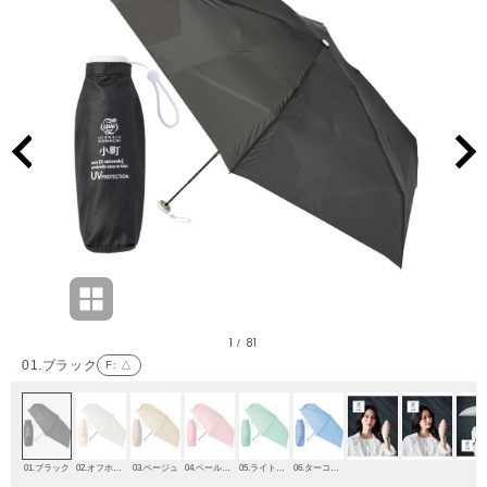
1
81
/
01.ブラック
F
: △
01.ブラック
02.オフホワイト
03.ベージュ
04.ペールピンク
05.ライトグリーン
06.ターコイズブルー