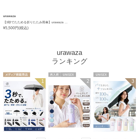
urawaza
【3秒でたためる折りたたみ雨傘】urawaza 小町（ウラワザ）コンパクトミニ
¥5,500円(税込)
urawaza
ランキング
メディア掲載商
再入荷
UNISEX
UNISEX
1
2
3
品
UNISEX