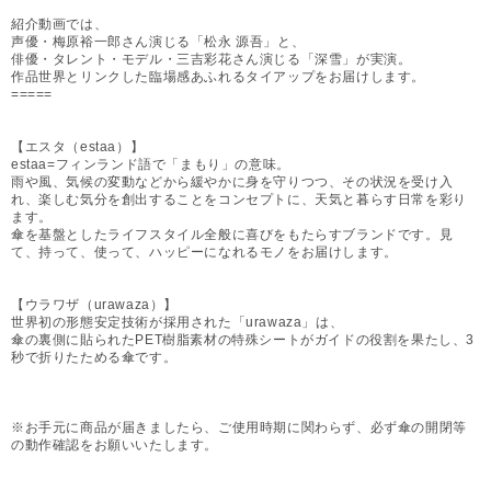
紹介動画では、
声優・梅原裕一郎さん演じる「松永 源吾」と、
俳優・タレント・モデル・三吉彩花さん演じる「深雪」が実演。
作品世界とリンクした臨場感あふれるタイアップをお届けします。
=====
【エスタ（estaa）】
estaa=フィンランド語で「まもり」の意味。
雨や風、気候の変動などから緩やかに身を守りつつ、その状況を受け入
れ、楽しむ気分を創出することをコンセプトに、天気と暮らす日常を彩り
ます。
傘を基盤としたライフスタイル全般に喜びをもたらすブランドです。見
て、持って、使って、ハッピーになれるモノをお届けします。
【ウラワザ（urawaza）】
世界初の形態安定技術が採用された「urawaza」は、
傘の裏側に貼られたPET樹脂素材の特殊シートがガイドの役割を果たし、3
秒で折りたためる傘です。
※お手元に商品が届きましたら、ご使用時期に関わらず、必ず傘の開閉等
の動作確認をお願いいたします。