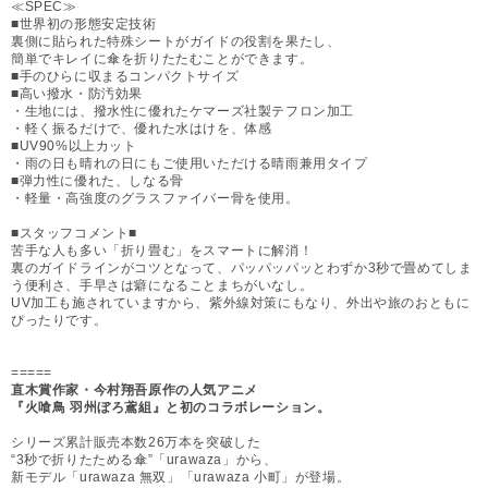
≪SPEC≫
■世界初の形態安定技術
裏側に貼られた特殊シートがガイドの役割を果たし、
簡単でキレイに傘を折りたたむことができます。
■手のひらに収まるコンパクトサイズ
■高い撥水・防汚効果
・生地には、撥水性に優れたケマーズ社製テフロン加工
・軽く振るだけで、優れた水はけを、体感
■UV90%以上カット
・雨の日も晴れの日にもご使用いただける晴雨兼用タイプ
■弾力性に優れた、しなる骨
・軽量・高強度のグラスファイバー骨を使用。
■スタッフコメント■
苦手な人も多い「折り畳む」をスマートに解消！
裏のガイドラインがコツとなって、パッパッパッとわずか3秒で畳めてしま
う便利さ、手早さは癖になることまちがいなし。
UV加工も施されていますから、紫外線対策にもなり、外出や旅のおともに
ぴったりです。
=====
直木賞作家・今村翔吾原作の人気アニメ
『火喰鳥 羽州ぼろ鳶組』と初のコラボレーション。
シリーズ累計販売本数26万本を突破した
“3秒で折りたためる傘”「urawaza」から、
新モデル「urawaza 無双」「urawaza 小町」が登場。