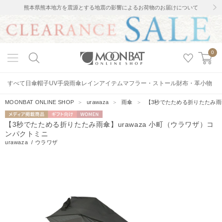
熊本県熊本地方を震源とする地震の影響によるお荷物のお届けについて
0
すべて
日傘
帽子
UV手袋
雨傘
レインアイテム
マフラー・ストール
財布・革小物
MOONBAT ONLINE SHOP
＞
urawaza
＞
雨傘
＞
【3秒でたためる折りたたみ雨傘
メディア掲載
ギフト向
WOMEN
【3秒でたためる折りたたみ雨傘】urawaza 小町（ウラワザ）コ
商品
け
ンパクトミニ
urawaza
/
ウラワザ
5