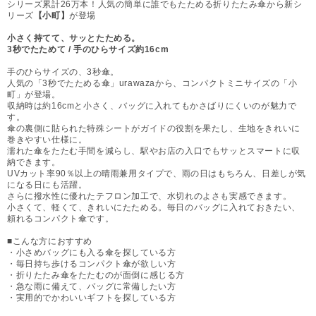
シリーズ累計26万本！人気の簡単に誰でもたためる折りたたみ傘から新シ
リーズ
【小町】
が登場
小さく持てて、サッとたためる。
3秒でたためて / 手のひらサイズ約16cm
手のひらサイズの、3秒傘。
人気の「3秒でたためる傘」urawazaから、コンパクトミニサイズの「小
町」が登場。
収納時は約16cmと小さく、バッグに入れてもかさばりにくいのが魅力で
す。
傘の裏側に貼られた特殊シートがガイドの役割を果たし、生地をきれいに
巻きやすい仕様に。
濡れた傘をたたむ手間を減らし、駅やお店の入口でもサッとスマートに収
納できます。
UVカット率90％以上の晴雨兼用タイプで、雨の日はもちろん、日差しが気
になる日にも活躍。
さらに撥水性に優れたテフロン加工で、水切れのよさも実感できます。
小さくて、軽くて、きれいにたためる。毎日のバッグに入れておきたい、
頼れるコンパクト傘です。
■こんな方におすすめ
・小さめバッグにも入る傘を探している方
・毎日持ち歩けるコンパクト傘が欲しい方
・折りたたみ傘をたたむのが面倒に感じる方
・急な雨に備えて、バッグに常備したい方
・実用的でかわいいギフトを探している方