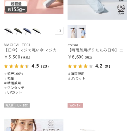
+3
MAGICAL TECH
estaa
【日傘】マジで軽い傘 マジカルテックプロテクション(MAGICAL TECH PROTECTION) 50cm 晴雨兼用傘自動開閉折りたたみ日傘 一級遮光100% UV 軽量 機能性 人気
【晴雨兼用折りたたみ日傘】エスタ(estaa)REIKYAKUパラソル 50㎝ 世界初の放射冷却素材ラディクール 遮光100 UV100
￥5,500
￥6,600
(税込)
(税込)
4.5
4.2
（23）
（9）
＃遮光100%
＃晴雨兼用
＃軽量
＃UVカット
＃晴雨兼用
＃ワンタッチ
＃UVカット
再入
UNISE
WOME
荷
X
N