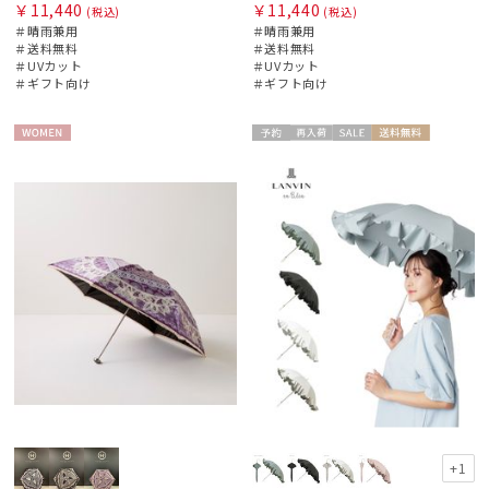
￥11,440
￥11,440
(税込)
(税込)
＃晴雨兼用
＃晴雨兼用
＃送料無料
＃送料無料
＃UVカット
＃UVカット
＃ギフト向け
＃ギフト向け
WOME
予約
再入
セー
送料無
WOME
N
荷
ル
料
N
+1