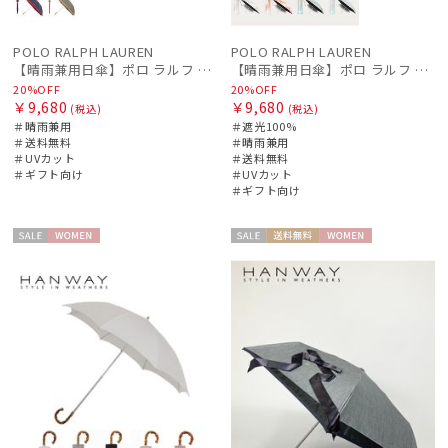
POLO RALPH LAUREN
POLO RALPH LAUREN
【晴雨兼用日傘】ポロ ラルフ ローレン (POLO RALPH LAUREN) カラーベア 遮熱 UV 晴雨兼用
【晴雨兼用日傘】ポロ ラルフ ローレン (POLO RALPH LAUREN) グラデーション 遮光100 UV100 簡単開閉
20%OFF
20%OFF
￥9,680
￥9,680
(税込)
(税込)
＃晴雨兼用
＃遮光100%
＃送料無料
＃晴雨兼用
＃UVカット
＃送料無料
＃ギフト向け
＃UVカット
＃ギフト向け
セー
WOME
セー
送料無
WOME
ル
N
ル
料
N