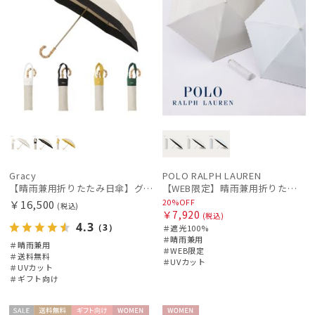
Gracy
POLO RALPH LAUREN
【晴雨兼用折りたたみ日傘】グレイシー (Gracy) Natural bicolor 遮光99% 遮熱 UV99％ 簡単開閉
【WEB限定】晴雨兼用折りたたみ日傘 ポロ ラルフ ローレン（POLO RALPH LAUREN）ストライプ刺繍 遮光100 UV100
20%OFF
￥16,500
(税込)
￥7,920
(税込)
4.3
（3）
＃遮光100%
＃晴雨兼用
＃晴雨兼用
＃WEB限定
＃送料無料
＃UVカット
＃UVカット
＃ギフト向け