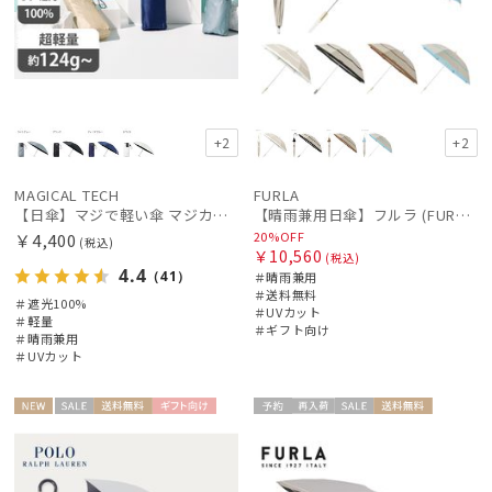
+2
+2
MAGICAL TECH
FURLA
【日傘】マジで軽い傘 マジカルテックプロテクション(MAGICAL TECH PROTECTION)5flat 晴雨兼用傘折りたたみ日傘 一級遮光100% UV 軽量 コンパクト持ち運びに便利 人気
【晴雨兼用日傘】フルラ (FURLA) 切り継ぎグログラン 一級遮光99.99％ 遮熱 UV 晴雨兼用 送料無料 可愛い
20%OFF
￥4,400
(税込)
￥10,560
(税込)
4.4
（41）
＃晴雨兼用
＃送料無料
＃遮光100%
＃UVカット
＃軽量
＃ギフト向け
＃晴雨兼用
＃UVカット
NEW
セー
送料無
ギフト
予約
再入
セー
送料無
WOME
ギフト
WOME
ル
料
向け
荷
ル
料
N
向け
N