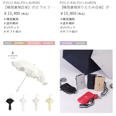
POLO RALPH LAUREN
POLO RALPH LAUREN
【晴雨兼用日傘】ポロ ラルフ ローレン (POLO RALPH LAUREN) POLOPONYジャガード 遮光 遮熱 UV
【晴雨兼用折りたたみ日傘】ポロ ラルフ ローレン (POLO RALPH LAUREN) 先染めジャガード 遮光 UV 遮熱
￥15,400
￥15,400
(税込)
(税込)
＃晴雨兼用
＃晴雨兼用
＃送料無料
＃送料無料
＃UVカット
＃UVカット
＃ギフト向け
＃ギフト向け
セー
送料無
ギフト
WOME
WEB限
UNISE
ル
料
向け
N
定
X