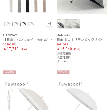
+1
HANWAY
HANWAY
【日傘】ハンウェイ（HANWAY）Aoi 折りたたみ 木棒【公式ムーンバット】[Aoi]純パラソル UV 手開き 日本製 高級日傘
日傘 ミニ｜サテンビッグリボン [HANWAY]
30%OFF
30%OFF
￥17,710
￥16,940
(税込)
(税込)
＃晴雨兼用
＃送料無料
＃UVカット
WOME
WOME
件
N
N