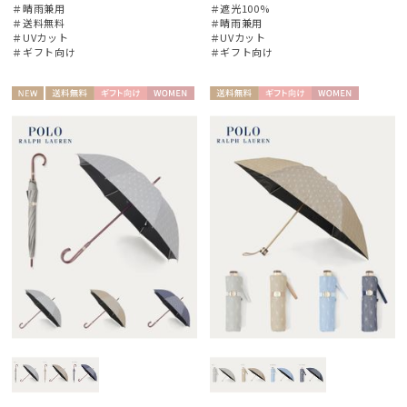
＃晴雨兼用
＃遮光100%
＃送料無料
＃晴雨兼用
＃UVカット
＃UVカット
＃ギフト向け
＃ギフト向け
NEW
送料無
ギフト
WOME
送料無
ギフト
WOME
料
向け
N
料
向け
N