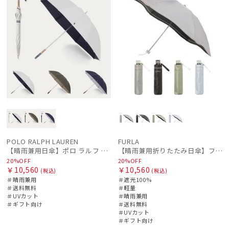
POLO RALPH LAUREN
FURLA
【晴雨兼用日傘】ポロ ラルフ ローレン (POLO RALPH LAUREN) 無地POLOPONY刺繍 遮光 遮熱 UV
【晴雨兼用折りたたみ日傘】フルラ (FURLA) ジッパー刺繍 遮光100 UV100 軽量
20%OFF
20%OFF
￥10,560
￥10,560
(税込)
(税込)
＃晴雨兼用
＃遮光100%
＃送料無料
＃軽量
＃UVカット
＃晴雨兼用
＃ギフト向け
＃送料無料
＃UVカット
＃ギフト向け