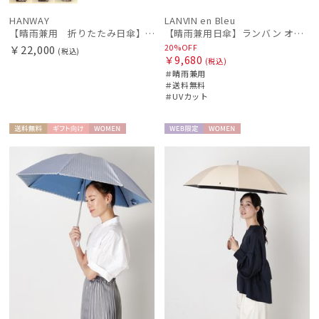
HANWAY
LANVIN en Bleu
【晴雨兼用 折りたたみ日傘】ハンウェイ（ＨＡＮＷＡＹ）Vestido de frida（べスティード・デ・フリーダ）
【晴雨兼用日傘】ランバン オン ブルー (LANVIN en Bleu) フレアフリル 一級遮光99.99% 遮熱 簡単開閉 UV 晴雨兼用
20%OFF
￥22,000
(税込)
￥9,680
(税込)
＃晴雨兼用
＃送料無料
＃UVカット
送料無
ギフト
WOME
WEB限
WOME
料
向け
N
定
N