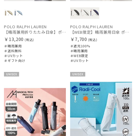
POLO RALPH LAUREN
POLO RALPH LAUREN
【晴雨兼用折りたたみ日傘】ポロ ラルフ ローレン (POLO RALPH LAUREN) ストライプスカラ刺繍 遮熱 UV 晴雨兼用
【WEB限定】晴雨兼用日傘 ポロ ラルフ ローレン（POLO RALPH LAUREN）オーバーロック刺繍 遮光100 UV100
￥13,200
￥7,700
(税込)
(税込)
＃晴雨兼用
＃遮光100%
＃送料無料
＃晴雨兼用
＃UVカット
＃WEB限定
＃ギフト向け
＃UVカット
UNISE
UNISE
X
X