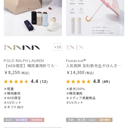
販売状況
入荷状況
+10
POLO RALPH LAUREN
Fuwacool®
【WEB限定】晴雨兼用折りたたみ日傘 ポロ ラルフ ローレン ポロポニー刺繍 POLO BEAR 雨の日OK 遮光100% 遮熱 簡単開閉 UV100% 晴雨兼用
人気医師 友利新先生がほんきで作った”絶対に忘れない誰でも日傘” エレガント派のバンブーフリル【晴雨兼用折日傘】フワクール® (Fuwacool®) 雨の日OK 軽量 遮光100% UV100％
￥8,250
￥14,300
(税込)
(税込)
4.4
4.8
（12）
（49）
＃軽量
＃遮光100%
＃晴雨兼用
＃晴雨兼用
＃WEB限定
＃メディア掲載商品
＃UVカット
＃UVカット
＃ギフト向け
セー
WEB限
WOME
予約
再入
セー
送料無