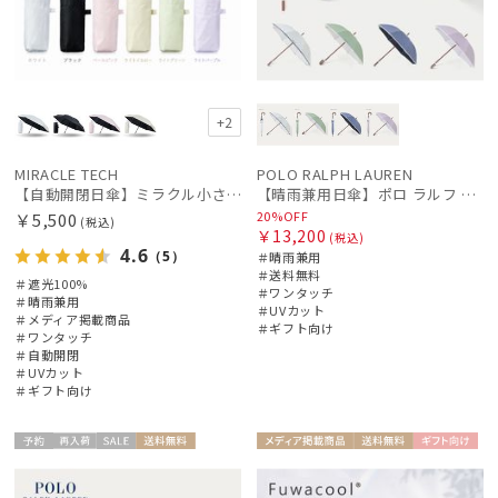
+2
MIRACLE TECH
POLO RALPH LAUREN
【自動開閉日傘】ミラクル小さい傘 ミラクルテックプロ (MIRACLE TECH Pro) 晴雨兼用 遮光100 ワンタッチ開閉
【晴雨兼用日傘】ポロ ラルフ ローレン (POLO RALPH LAUREN) WoodBloac Flower 遮光 UV 遮熱
20%OFF
￥5,500
(税込)
￥13,200
(税込)
4.6
（5）
＃晴雨兼用
＃送料無料
＃遮光100%
＃ワンタッチ
＃晴雨兼用
＃UVカット
＃メディア掲載商品
＃ギフト向け
＃ワンタッチ
＃自動開閉
＃UVカット
＃ギフト向け
予約
再入
セー
送料無
メディア掲
送料無
ギフト
ギフト
WOME
WOME
荷
ル
料
載商品
料
向け