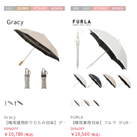
セー
送料無
ギフト
WOME
予約
セー
ギフト
WOME
ル
料
向け
N
ル
向け
N
Gracy
FURLA
【晴雨兼用折りたたみ日傘】グレイシー (Gracy) Leopard Back Print 一級遮光99.99% 遮熱 UV99％ 簡単開閉
【晴雨兼用日傘】フルラ（FURLA）バイカラーカットワーク 遮光100 UV100 軽量
30%OFF
20%OFF
￥10,780
￥10,560
(税込)
(税込)