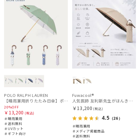
向け
N
N
POLO RALPH LAUREN
Fuwacool®
【晴雨兼用折りたたみ日傘】ポロ ラルフ ローレン (POLO RALPH LAUREN) WoodBloac Flower 遮光 UV 遮熱
人気医師 友利新先生がほんきで作った”絶対に忘れない誰でも日傘” 50【晴雨兼用折りたたみ日傘】フワクール® (Fuwacool®) 雨の日OK 軽量 遮光100％ UV100%
20%OFF
￥13,200
(税込)
￥13,200
(税込)
4.5
（26）
＃晴雨兼用
＃送料無料
＃晴雨兼用
＃UVカット
＃メディア掲載商品
＃ギフト向け
＃送料無料