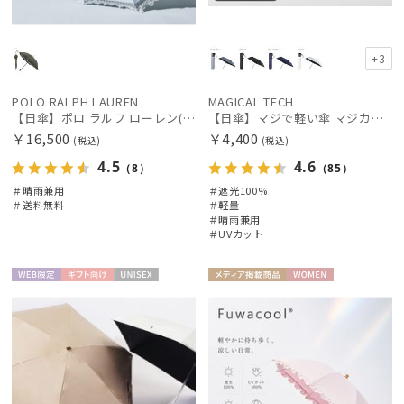
マフラー・ストール・スカーフ
+3
帽子
POLO RALPH LAUREN
MAGICAL TECH
【日傘】ポロ ラルフ ローレン(POLO RALPH LAUREN)エンブフリル 長傘 【公式ムーンバット】 遮光 遮熱 UV 晴雨兼用
【日傘】マジで軽い傘 マジカルテックプロテクション(MAGICAL TECH PROTECTION)50cm 晴雨兼用傘折りたたみ日傘 一級遮光100% UV 軽量 人気 レディース メンズ
￥16,500
￥4,400
(税込)
(税込)
手袋・アームカバー
4.5
4.6
（8）
（85）
＃晴雨兼用
＃遮光100%
その他
＃送料無料
＃軽量
＃晴雨兼用
＃UVカット
カラー
WEB限
ギフト
UNISE
メディア掲
WOME
定
向け
X
載商品
N
価格・割引率
在庫表示