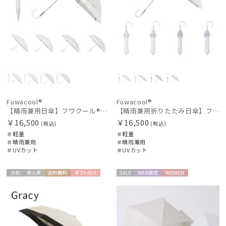
Fuwacool®
Fuwacool®
【晴雨兼用日傘】フワクール®ホワイト（Fuwacool® White）バイカラー 1級遮光 遮熱 UV99%以上
【晴雨兼用折りたたみ日傘】フワクール®ホワイト（Fuwacool® White）トーンonトーン 1級遮光 遮熱 UV99%以上
￥16,500
￥16,500
(税込)
(税込)
＃軽量
＃軽量
＃晴雨兼用
＃晴雨兼用
＃UVカット
＃UVカット
予約
再入
送料無
ギフト
セー
WEB限
WOME
WOME
荷
料
向け
ル
定
N
N