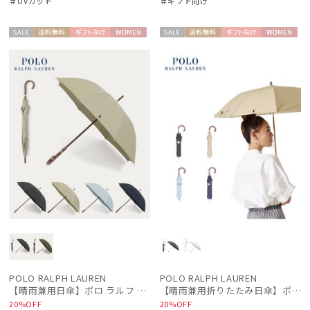
＃UVカット
＃ギフト向け
セー
送料無
ギフト
WOME
セー
送料無
ギフト
WOME
ル
料
向け
N
ル
料
向け
N
POLO RALPH LAUREN
POLO RALPH LAUREN
【晴雨兼用日傘】ポロ ラルフ ローレン (POLO RALPH LAUREN) 無地刺繍 簡単開閉 遮光 遮熱 UV 日本製
【晴雨兼用折りたたみ日傘】ポロ ラルフ ローレン (POLO RALPH LAUREN) 無地刺繍 遮光 遮熱 UV 晴雨兼用
20%OFF
20%OFF