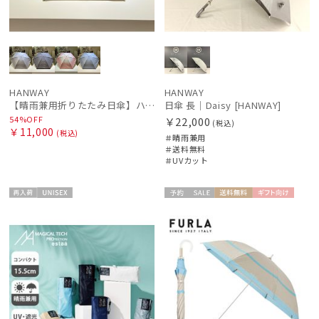
HANWAY
HANWAY
【晴雨兼用折りたたみ日傘】ハンウェイ (HANWAY) Socal Gir（ソーカル・ガール） 暑さ対策、紫外線対策、親骨：～50cm 雨の日OK 遮光 UV 晴雨兼用
日傘 長｜Daisy [HANWAY]
54%OFF
￥22,000
(税込)
￥11,000
(税込)
＃晴雨兼用
＃送料無料
＃UVカット
再入
UNISE
予約
セー
送料無
ギフト
WOME
荷
X
ル
料
向け
N