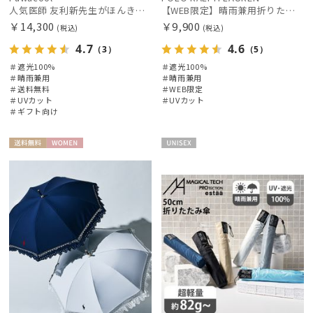
人気医師 友利新先生がほんきで作った”絶対に忘れない誰でも日傘” エレガント派のバンブーフリル【晴雨兼用日傘】フワクール® (Fuwacool®) 雨の日OK 軽量 遮光100% UV100％
【WEB限定】晴雨兼用折りたたみ日傘 ポロ ラルフ ローレン（POLO RALPH LAUREN）ワンポイントベア 遮光100 UV100
￥14,300
￥9,900
(税込)
(税込)
4.7
4.6
（3）
（5）
＃遮光100%
＃遮光100%
＃晴雨兼用
＃晴雨兼用
絞り込み
＃送料無料
＃WEB限定
＃UVカット
＃UVカット
＃ギフト向け
送料無
WOME
UNISE
料
N
X
レディース
メンズ
キッズ
カテゴリー
ブランド
傘機能