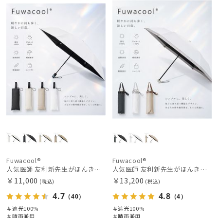
荷
載商品
X
料
向け
X
価格の高い
順
価格の低い
順
人気順
売上点数順
お気に入り
順
Fuwacool®
Fuwacool®
人気医師 友利新先生がほんきで作った”絶対に忘れない誰でも日傘”ワンタッチ開閉日傘【晴雨兼用折りたたみ日傘】フワクール® (Fuwacool®) 雨の日OK 軽量 遮光100% UV100％
人気医師 友利新先生がほんきで作った”絶対に忘れない誰でも日傘” 50【晴雨兼用折りたたみ日傘】フワクール® (Fuwacool®) 雨の日OK 軽量 遮光100% UV100%
￥11,000
￥13,200
(税込)
(税込)
4.7
4.8
（40）
（4）
＃遮光100%
＃遮光100%
＃晴雨兼用
＃晴雨兼用