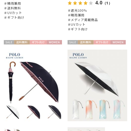
4.0
（1）
＃晴雨兼用
＃送料無料
＃遮光100%
＃UVカット
＃晴雨兼用
＃ギフト向け
＃メディア掲載商品
＃UVカット
＃ギフト向け
セー
送料無
ギフト
WOME
セー
送料無
ギフト
WOME
ル
料
向け
N
ル
料
向け
N