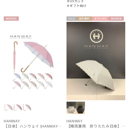
＃UVカット
＃ギフト向け
WOME
セー
送料無
ギフト
WOME
N
ル
料
向け
N
HANWAY
HANWAY
【日傘】ハンウェイ (HANWAY) Pシエスタ 白ラミネート ナチュラルカラー 長傘 オールウェザー 遮光 竹手元 晴雨兼用 UV 日本製
【晴雨兼用 折りたたみ日傘】ハンウェイ（ＨＡＮＷＡＹ）Lace（レース）