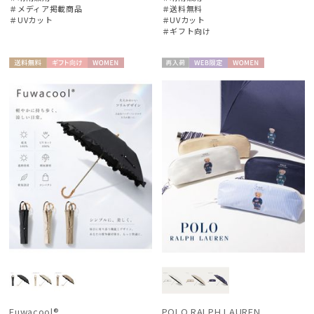
＃メディア掲載商品
＃送料無料
＃UVカット
＃UVカット
＃ギフト向け
送料無
ギフト
WOME
再入
WEB限
WOME
料
向け
N
荷
定
N
Fuwacool®
POLO RALPH LAUREN