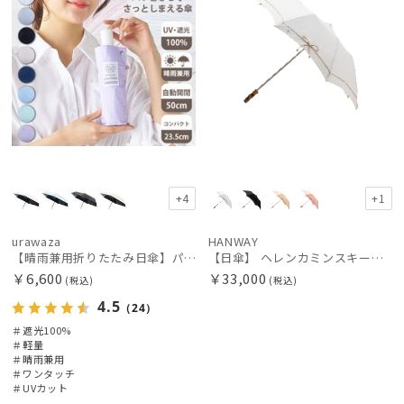
+4
+1
urawaza
HANWAY
【晴雨兼用折りたたみ日傘】パッとさして、サッとしまえる傘コワザ(kowaza) プレーン 50 遮光100% UV100% 自動開閉傘 ワンタッチ
【日傘】 ヘレンカミンスキー（HELEN KAMINSKI） X ハンウェイ (HANWAY) コラボ プロヴァンスタイプ 麻無地 ラフィアコード 折りたたみ傘 曲がり手元 純パラソル
￥6,600
￥33,000
(税込)
(税込)
4.5
（24）
＃遮光100%
＃軽量
＃晴雨兼用
＃ワンタッチ
＃UVカット