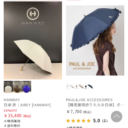
セー
送料無
ギフト
WOME
WOME
ル
料
向け
N
N
HANWAY
PAUL&JOE ACCESSOIRES
日傘 折｜AIREY [HANWAY]
【晴雨兼用折りたたみ日傘】ポール & ジョー (PAUL & JOE ACCESSOIRES) クリザンテームワンポイントフリル 一級遮光99.99% 遮熱 UV 晴雨兼用
30%OFF
￥7,700
(税込)
￥15,400
(税込)
5.0
（2）
＃晴雨兼用
＃送料無料
＃晴雨兼用