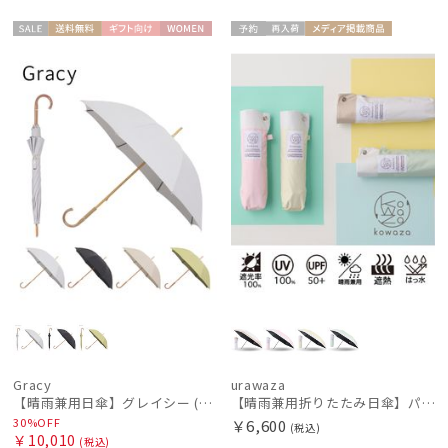
セー
送料無
ギフト
WOME
予約
再入
メディア掲
ギフト
UNISE
ル
料
向け
N
荷
載商品
向け
X
Gracy
urawaza
【晴雨兼用日傘】グレイシー (Gracy) Studs 一級遮光99.99% 遮熱 UV99％
【晴雨兼用折りたたみ日傘】パッとさして、サッとしまえる傘コワザ(kowaza) ライトボーダー 50 遮光100% UV100%
30%OFF
￥6,600
(税込)
￥10,010
(税込)