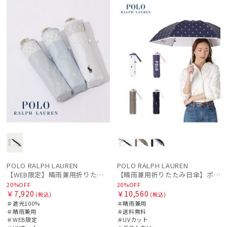
ギフト
WOME
ル
定
N
荷
ル
料
向け
N
POLO RALPH LAUREN
POLO RALPH LAUREN
【WEB限定】晴雨兼用折りたたみ日傘 ポロ ラルフ ローレン（POLO RALPH LAUREN）シャンブレーレース 遮光100 UV100
【晴雨兼用折りたたみ日傘】ポロ ラルフ ローレン (POLO RALPH LAUREN) カラーベア 遮光 遮熱 UV 晴雨兼用
20%OFF
20%OFF
￥7,920
￥10,560
(税込)
(税込)
＃遮光100%
＃晴雨兼用
＃晴雨兼用
＃送料無料
＃WEB限定
＃UVカット