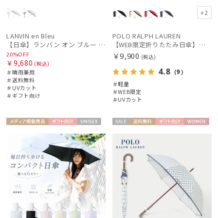
+2
LANVIN en Bleu
POLO RALPH LAUREN
【日傘】ランバン オン ブルー (LANVIN en Bleu) ラッフルフリル ショート折りたたみ傘 楽折り
【WEB限定折りたたみ日傘】ポロ ラルフ ローレン(POLO RALPH LAUREN)ワンポイントポロ刺繍×サコッシュ 遮光100% UV100%
20%OFF
￥9,900
(税込)
￥9,680
(税込)
4.8
（9）
＃晴雨兼用
＃送料無料
＃軽量
＃UVカット
＃WEB限定
＃ギフト向け
＃UVカット
メディア掲
ギフト
UNISE
セー
送料無
ギフト
WOME
載商品
向け
X
ル
料
向け
N