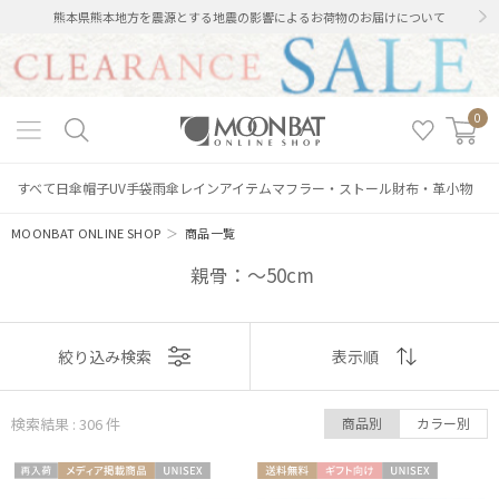
熊本県熊本地方を震源とする地震の影響によるお荷物のお届けについて
0
すべて
日傘
帽子
UV手袋
雨傘
レインアイテム
マフラー・ストール
財布・革小物
MOONBAT ONLINE SHOP
＞
商品一覧
親骨：～50cm
表示
絞り込み検索
表示順
順
検索結果 : 306
件
商品別
カラー別
おすすめ
再入
メディア掲
UNISE
送料無
ギフト
UNISE
新着