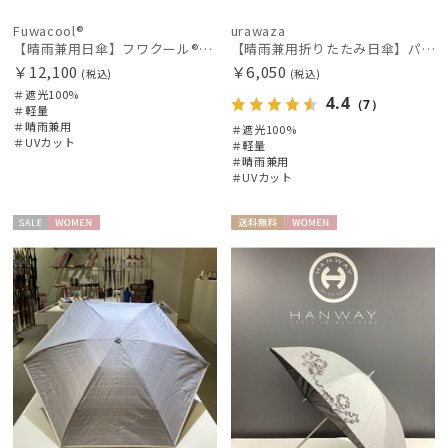
Fuwacool®
urawaza
【晴雨兼用日傘】フワクール®ホワイト（Fuwacool® White）ジオメタリックラメ 遮光100 UV100
【晴雨兼用折りたたみ日傘】パッとさして、サッとしまえる傘コワザ(kowaza) ボーダー 50 遮光100% UV100%
￥12,100
￥6,050
(税込)
(税込)
＃遮光100%
4.4
（7）
＃軽量
＃晴雨兼用
＃遮光100%
＃UVカット
＃軽量
＃晴雨兼用
＃UVカット
セー
WOME
送料無
WOME
ル
N
料
N