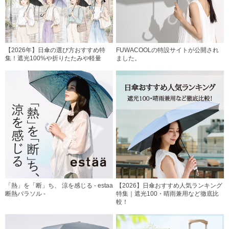
【2026年】日傘の選び方おすすめ特
FUWACOOLの特設サイトが公開され
集！遮光100%や折りたたみや軽量
ました。
「熱」を「断」ち、 涼を感じる - estaa
【2026】日傘おすすめ人気ランキング
断熱パラソル -
特集｜遮光100・晴雨兼用など徹底比
較！