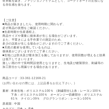
世界観を築き、ファッションアイテムとして、コーディネートの主役にな
る存在感を放ちます。
【ご注意】
■商品が届きましたら、使用時期に関わらず、
必ず商品の状態をご確認ください。
■生産時期や生産過程上、
商品サイズや重量に個体差が生じる場合がございます。
また、平置きによる手作業での測定のため、
多少の誤差が生じる場合がございますのでご了承ください。
■天然の素材を使用しているものは、
個体差がございますのでご了承ください。
■生地には防水及び撥水加工を施しておりますが、使用回数が増えると効果
は低下してまいります。
激しい雨の中で長時間誤使用となりますと、生地及び縫製部分、刺繍等の
加工部分から雨漏りする場合があります。
商品コード :
33-361-12168-21
(お問い合わせの際には、上記品番をお伝え下さい。)
素材 :
本体生地：ポリエステル100％ (刺繍部分)上糸：レーヨン100％
下糸：ポリエステル100％ オーガンジー切継部分：ポリエステル
61％ ナイロン39％ グログランリボン：レーヨン100％
原産国 :
中国
カテゴリ :
日傘
>
長傘