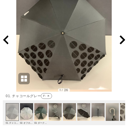
1
26
/
01. チャコールグレー
F
: ✕
01. チャコールグレー
02. オフホワイト
03. ダークグリーン