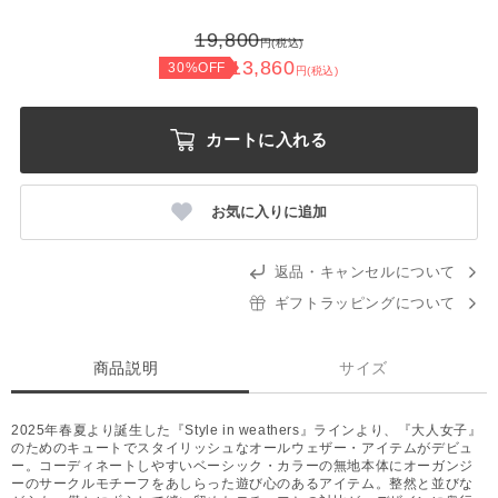
19,800
円(税込)
13,860
30%OFF
円(税込)
カートに入れる
お気に入りに追加
返品・キャンセルについて
ギフトラッピングについて
商品説明
サイズ
2025年春夏より誕生した『Style in weathers』ラインより、『大人女子』
のためのキュートでスタイリッシュなオールウェザー・アイテムがデビュ
ー。コーディネートしやすいベーシック・カラーの無地本体にオーガンジ
ーのサークルモチーフをあしらった遊び心のあるアイテム。整然と並びな