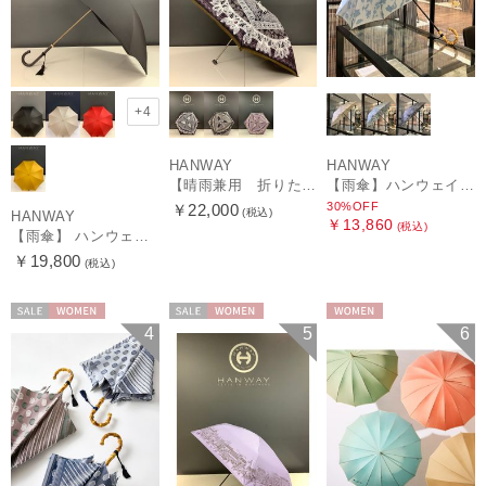
+4
HANWAY
HANWAY
【晴雨兼用 折りたたみ日傘】ハンウェイ（ＨＡＮＷＡＹ）Vestido de frida（べスティード・デ・フリーダ）
【雨傘】ハンウェイ (HANWAY) Lily CJ（リリー・シー・ジェー） 日本製 親骨：51～55cm
30%OFF
￥22,000
(税込)
HANWAY
￥13,860
(税込)
【雨傘】 ハンウェイ （HANWAY） Couturier クチュリエ 長傘 日本製
￥19,800
(税込)
セール
WOMEN
セール
WOMEN
WOMEN
4
5
6