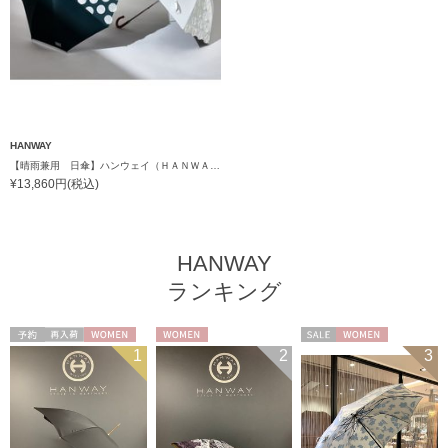
HANWAY
【晴雨兼用 日傘】ハンウェイ（ＨＡＮＷＡＹ）Angela（アンジェラ）
¥13,860円(税込)
HANWAY
ランキング
予約
再入荷
WOMEN
WOMEN
セール
WOMEN
1
2
3