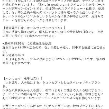
がらも、僅かにずらして縫い留めたモチーフとの対比が、デザインに奥行
き感を持たせています。『Style in weathers』をアイコンとしたラバーパ
ーツがデザインポイントです。骨は50㎝のスライドショート仕様で、使用
していない時は全長を縮めてコンパクトに持ち運べるのも嬉しいポイン
ト。ハンドルはパラソルらしいさわやかな印象の柳巻き仕様で、お好みで
チャームを付けられるリングが付属しています。
【晴雨兼用日傘（オールウェザーパラソル）】
日傘の機能を携えながら、雨も防ぐ事ができる全天候型の日傘です。突然
の雨でも安心してお使いいただけます。
■遮光率99.99％（1級遮光生地使用）
直射日光を99.99％遮るので、強い日差しを遮り、日中でも快適に過ごせま
す。
■UV遮蔽率99％
日焼けやお肌のトラブルの原因となるUVのカット率99%以上です。紫外線
対策におすすめです。
【ハンウェイ（HANWAY）】
「人を護り、人を絵にする」をコンセプトとしたスペシャリティブラン
ド。
不快な気象状況から人を護り、都市（まち）に生きる人々を絵にするウェ
ザーアイテムの創造を通じて、ウェザーライフという自然・環境とともに
ある21世紀の”オールウェザーライフスタイル”の確立を目指しています。
デザイナーがつくりあげるオリジナルデザインは、他のブランドにはない