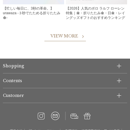
【忙しい毎日に、3秒の革命。】
【2026】人気のポロ ラルフ ローレン
urawaza -３秒でたためる折りたたみ
特集｜傘・折りたたみ傘・日傘・レイ
傘-
ングッズギフトのおすすめランキング
VIEW MORE
Shopping
Contents
Customer