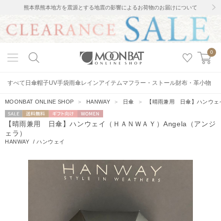
熊本県熊本地方を震源とする地震の影響によるお荷物のお届けについて
0
すべて
日傘
帽子
UV手袋
雨傘
レインアイテム
マフラー・ストール
財布・革小物
MOONBAT ONLINE SHOP
＞
HANWAY
＞
日傘
＞
【晴雨兼用 日傘】ハンウェイ
セー
送料無料
ギフト向
WOMEN
【晴雨兼用 日傘】ハンウェイ（ＨＡＮＷＡＹ）Angela（アンジ
ル
け
ェラ）
HANWAY
/
ハンウェイ
10