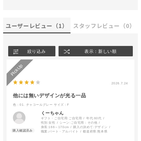
ユーザーレビュー
（1）
スタッフレビュー
（0）
絞り込み
表示：新しい順
2026.7.24
他には無いデザインが光る一品
色：01. チャコールグレー
サイズ：F
くーちゃん
ギフト・ご自宅用:
ご自宅用
年代:
60代
性別:
女性
シーン:
ご自宅用：その他
身長:
166～170cm
購入の決めて:
デザイン
職業:
パート・アルバイト
都道府県:
熊本県