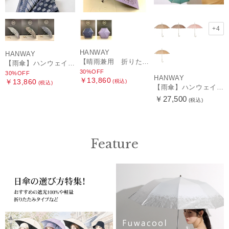
+4
HANWAY
HANWAY
【晴雨兼用 折りたたみ日傘】ハンウェイ（ＨＡＮＷＡＹ）HW street（ハンウェイ・ストリート）
【雨傘】ハンウェイ (HANWAY) Pカットジャカード Dot & Stripe mix CJ ドット・アンド・ストライプ・シー・ジェー ショート長傘 日本製
30%OFF
30%OFF
HANWAY
￥13,860
￥13,860
(税込)
(税込)
【雨傘】ハンウェイ （HANWAY ）真田耳（サナダミミ）長傘 日本製 カーボン骨
￥27,500
(税込)
Feature