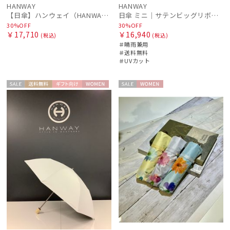
HANWAY
HANWAY
masu
【日傘】ハンウェイ（HANWAY）Aoi 折りたたみ 木棒【公式ムーンバット】[Aoi]純パラソル UV 手開き 日本製 高級日傘
日傘 ミニ｜サテンビッグリボン [HANWAY]
マス
30%OFF
30%OFF
￥17,710
￥16,940
(税込)
(税込)
miel
＃晴雨兼用
ミエル
＃送料無料
＃UVカット
mila schon
ミラ・ショーン
セー
送料無
ギフト
WOME
セー
WOME
ル
料
向け
N
ル
N
MIRACLE TECH
ミラクルテック
OTHER BRAND
アザーブランド
PAUL&JOE ACCESSOIRES
ポールアンドジョー アクセソワ
POLO RALPH LAUREN
ポロ ラルフ ローレン