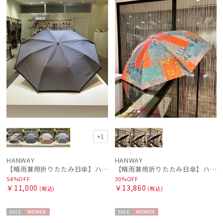
ル
N
ル
N
+1
HANWAY
HANWAY
【晴雨兼用折りたたみ日傘】ハンウェイ (HANWAY) Socal Gir（ソーカル・ガール） 暑さ対策、紫外線対策、親骨：～50cm 雨の日OK 遮光 UV 晴雨兼用
【晴雨兼用折りたたみ日傘】ハンウェイ (HANWAY) Vintage rendezvous（ヴィンテージ・ランデブー）暑さ対策、紫外線対策、親骨：51～55cm 雨の日OK 遮光 UV
54%OFF
30%OFF
￥11,000
￥13,860
(税込)
(税込)
セー
WOME
セー
WOME