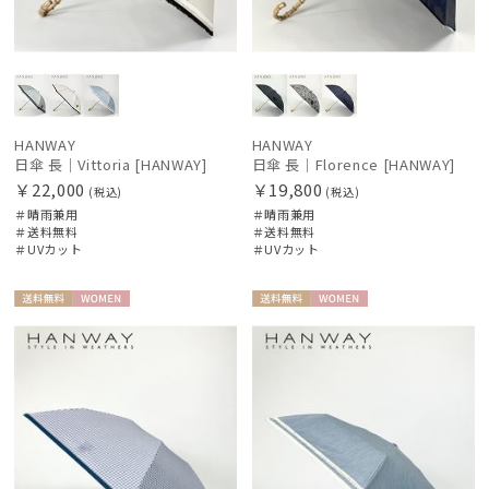
HANWAY
HANWAY
日傘 長｜Vittoria [HANWAY]
日傘 長｜Florence [HANWAY]
￥22,000
￥19,800
(税込)
(税込)
＃晴雨兼用
＃晴雨兼用
＃送料無料
＃送料無料
＃UVカット
＃UVカット
送料無
WOME
送料無
WOME
料
N
料
N