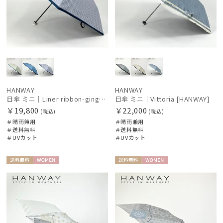
HANWAY
HANWAY
日傘 ミニ｜Liner ribbon-gingham [HANWAY]
日傘 ミニ｜Vittoria [HANWAY]
￥19,800
￥22,000
(税込)
(税込)
＃晴雨兼用
＃晴雨兼用
＃送料無料
＃送料無料
＃UVカット
＃UVカット
件
送料無
WOME
送料無
WOME
料
N
料
N