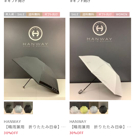
＃ギフト向け
＃ギフト向け
再入
セー
送料無
ギフト
セー
送料無
ギフト
WOME
WOME
荷
ル
料
向け
ル
料
向け
N
N
HANWAY
HANWAY
【晴雨兼用 折りたたみ日傘】ハンウェイ（ＨＡＮＷＡＹ）Margot（マーゴット）
【晴雨兼用 折りたたみ日傘】ハンウェイ（ＨＡＮＷＡＹ）Liner ribbon（ライナー・リボン)
30%OFF
30%OFF