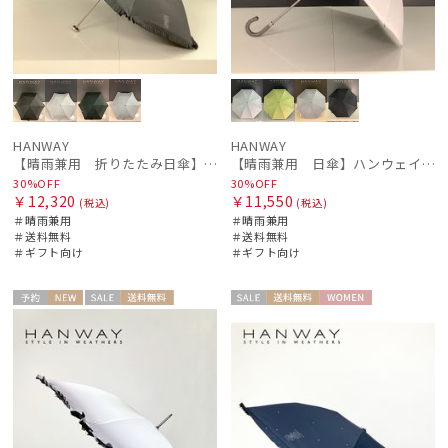
販売状況
入荷状況
HANWAY
HANWAY
【晴雨兼用 折りたたみ日傘】ハンウェイ（ＨＡＮＷＡＹ）Eyelashes frill（アイラッシュ・フリル）
【晴雨兼用 日傘】ハンウェイ（ＨＡＮＷＡＹ）Liner ribbon（ライナー・リボン)
30%OFF
30%OFF
￥12,320
￥11,550
(税込)
(税込)
＃晴雨兼用
＃晴雨兼用
＃送料無料
＃送料無料
＃ギフト向け
＃ギフト向け
予約
NEW
セー
送料無
セー
送料無
WOME
ギフト
WOME
ル
料
ル
料
N
向け
N