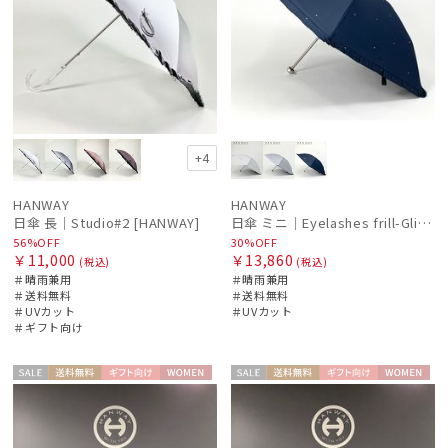
+4
HANWAY
HANWAY
日傘 長｜Studio#2 [HANWAY]
日傘 ミニ｜Eyelashes frill-Glitter [HANWAY]
56%OFF
30%OFF
￥11,000
￥13,860
(税込)
(税込)
＃晴雨兼用
＃晴雨兼用
＃送料無料
＃送料無料
＃UVカット
＃UVカット
＃ギフト向け
セー
送料無
ギフト
WOME
セー
送料無
ギフト
WOME
ル
料
向け
N
ル
料
向け
N