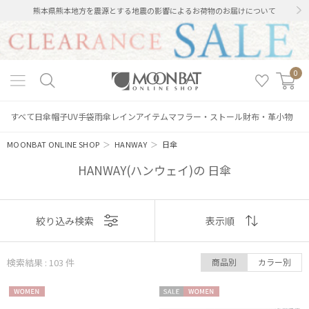
熊本県熊本地方を震源とする地震の影響によるお荷物のお届けについて
0
すべて
日傘
帽子
UV手袋
雨傘
レインアイテム
マフラー・ストール
財布・革小物
MOONBAT ONLINE SHOP
＞
HANWAY
＞
日傘
HANWAY(ハンウェイ)の 日傘
表示
絞り込み検索
表示順
順
検索結果 : 103
件
商品別
カラー別
おすすめ
WOME
セー
WOME
新着