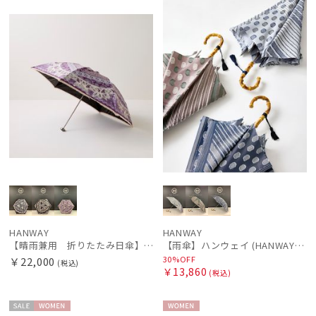
N
ル
N
価格の高い
順
価格の低い
順
人気順
売上点数順
お気に入り
順
HANWAY
HANWAY
【晴雨兼用 折りたたみ日傘】ハンウェイ（ＨＡＮＷＡＹ）Vestido de frida（べスティード・デ・フリーダ）
【雨傘】ハンウェイ (HANWAY) Pカットジャカード Dot & Stripe mix CJ ドット・アンド・ストライプ・シー・ジェー ショート長傘 日本製
30%OFF
￥22,000
(税込)
￥13,860
(税込)