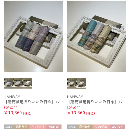
ル
N
ル
N
HANWAY
HANWAY
【晴雨兼用折りたたみ日傘】ハンウェイ (HANWAY) Rose Bowl（ローズ・ボウル） 雨の日OK 軽量 一級遮光 遮熱 UV 晴雨兼用暑さ対策、紫外線対策、親骨：～50cm
【晴雨兼用折りたたみ日傘】ハンウェイ (HANWAY)Melrose avenue（メルローズ・アベニュー） 雨の日OK 軽量 一級遮光 遮熱 UV 晴雨兼用暑さ対策、紫外線対策、親骨：～50cm
30%OFF
30%OFF
￥13,860
￥13,860
(税込)
(税込)