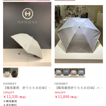
セー
送料無
ギフト
WOME
セー
WOME
ル
料
向け
N
ル
N
絞り込み
レディース
メンズ
キッズ
カテゴリー
HANWAY
HANWAY
ブランド
【晴雨兼用 折りたたみ日傘】ハンウェイ（ＨＡＮＷＡＹ）Lace（レース）
【晴雨兼用折りたたみ日傘】ハンウェイ (HANWAY) Socal Gir（ソーカル・ガール） 暑さ対策、紫外線対策、親骨：～50cm 雨の日OK 遮光 UV 晴雨兼用
30%OFF
54%OFF
￥12,320
￥11,000
(税込)
(税込)
BLUNT
＃晴雨兼用
ブラント
＃送料無料