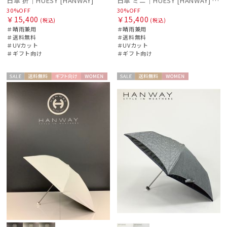
日傘 折｜HUESY [HANWAY]
日傘 ミニ｜HUESY [HANWAY] @yucca.mmm様ご紹介アイテム
30%OFF
30%OFF
￥15,400
￥15,400
(税込)
(税込)
＃晴雨兼用
＃晴雨兼用
＃送料無料
＃送料無料
＃UVカット
＃UVカット
＃ギフト向け
＃ギフト向け
セー
送料無
ギフト
WOME
セー
送料無
WOME
ル
料
向け
N
ル
料
N