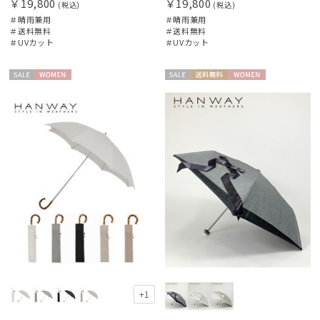
￥19,800
￥19,800
(税込)
(税込)
HANWAY（ギフト）
＃晴雨兼用
＃晴雨兼用
＃送料無料
＃送料無料
ハンウェイギフト
＃UVカット
＃UVカット
HELEN KAMINSKI
ヘレンカミンスキー
セー
WOME
セー
送料無
WOME
ル
N
ル
料
N
HIROKO KOSHINO
ヒロコ コシノ
LANVIN COLLECTION
ランバン コレクション
LANVIN en Bleu
ランバン オン ブルー
MACKINTOSH PHILOSOPHY
マッキントッシュ フィロソフィー
MAGICAL TECH
+1
マジカルテック