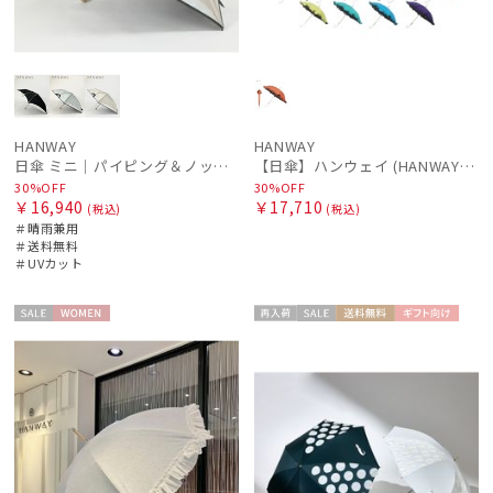
HANWAY
HANWAY
日傘 ミニ｜パイピング＆ノットリボン [HANWAY]
【日傘】ハンウェイ (HANWAY) P.カルゼツイル フリル メイクアップカラー 長傘 オールウェザー 遮光 長傘 晴雨兼用 , UV , 日本製 ,
30%OFF
30%OFF
￥16,940
￥17,710
(税込)
(税込)
＃晴雨兼用
＃送料無料
＃UVカット
セー
WOME
再入
セー
送料無
ギフト
WOME
ル
N
荷
ル
料
向け
N