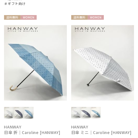
＃ギフト向け
DAKS
ダックス
送料無
WOME
送料無
WOME
estaa
料
N
料
N
エスタ
FLO(A)TUS
フロータス
FURLA
フルラ
Fuwacool®
フワクール®
Gracy
グレイシー
HANWAY
HANWAY
HANWAY
日傘 折｜Caroline [HANWAY]
日傘 ミニ｜Caroline [HANWAY]
ハンウェイ