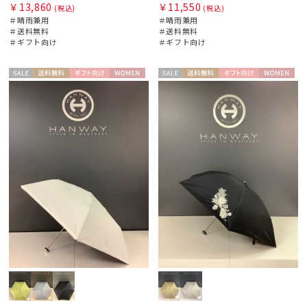
￥13,860
￥11,550
(税込)
(税込)
＃晴雨兼用
＃晴雨兼用
＃送料無料
＃送料無料
＃ギフト向け
＃ギフト向け
セー
送料無
ギフト
WOME
セー
送料無
ギフト
WOME
ル
料
向け
N
ル
料
向け
N