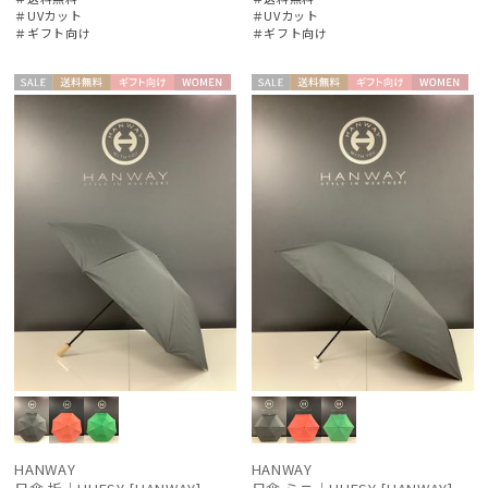
＃UVカット
＃UVカット
＃ギフト向け
＃ギフト向け
セー
送料無
ギフト
WOME
セー
送料無
ギフト
WOME
ル
料
向け
N
ル
料
向け
N
HANWAY
HANWAY