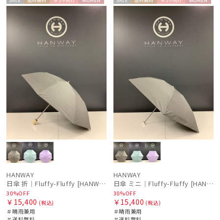
セー
送料無
ギフト
WOME
セー
送料無
ギフト
WOME
ル
料
向け
N
ル
料
向け
N
HANWAY
HANWAY
日傘 折｜Fluffy-Fluffy [HANWAY]
日傘 ミニ｜Fluffy-Fluffy [HANWAY]
30%OFF
30%OFF
￥15,400
￥15,400
(税込)
(税込)
＃晴雨兼用
＃晴雨兼用
＃送料無料
＃送料無料