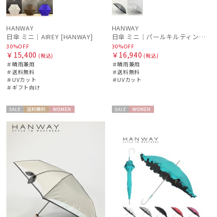
HANWAY
HANWAY
日傘 ミニ｜AIREY [HANWAY]
日傘 ミニ｜パールキルティング刺繍 [HANWAY]
30%OFF
30%OFF
￥15,400
￥16,940
(税込)
(税込)
＃晴雨兼用
＃晴雨兼用
＃送料無料
＃送料無料
＃UVカット
＃UVカット
＃ギフト向け
セー
送料無
WOME
セー
WOME
ル
料
N
ル
N