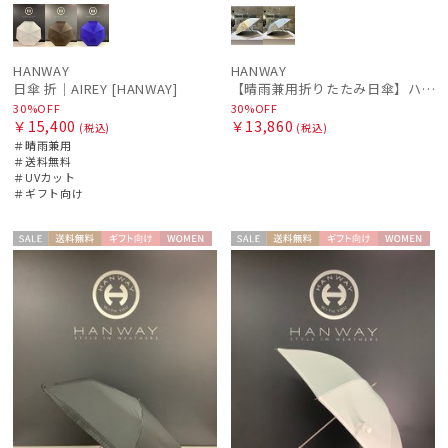
SWASH LONDON
スウォッシュロンドン
urawaza
HANWAY
HANWAY
日傘 折｜AIREY [HANWAY]
【晴雨兼用折りたたみ日傘】ハンウェイ (HANWAY) Dignified -凛とした- 雨の日OK 軽量 一級遮光 遮熱 UV 晴雨兼用暑さ対策、紫外線対策、親骨：～50cm
ウラワザ
30%OFF
30%OFF
￥15,400
￥13,860
(税込)
(税込)
傘機能
＃晴雨兼用
＃送料無料
＃UVカット
＃ギフト向け
その他
セー
送料無
ギフト
WOME
セー
送料無
ギフト
WOME
カラー
ル
料
向け
N
ル
料
向け
N
価格・割引率
在庫表示