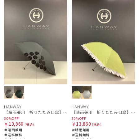
セー
送料無
ギフト
WOME
セー
送料無
ギフト
WOME
ル
料
向け
N
ル
料
向け
N
HANWAY
HANWAY
【晴雨兼用 折りたたみ日傘】ハンウェイ（ＨＡＮＷＡＹ）Angela（アンジェラ）
【晴雨兼用 折りたたみ日傘】ハンウェイ（ＨＡＮＷＡＹ）Emma（エマ）
30%OFF
30%OFF
￥13,860
￥13,860
(税込)
(税込)
＃晴雨兼用
＃晴雨兼用
＃送料無料
＃送料無料