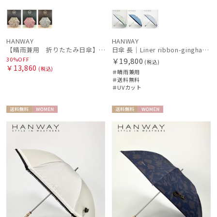
HANWAY
HANWAY
【晴雨兼用 折りたたみ日傘】ハンウェイ（ＨＡＮＷＡＹ）Bookworm color（ブックワーム・カラー）
日傘 長｜Liner ribbon-gingham [HANWAY]
30%OFF
￥19,800
(税込)
￥13,860
(税込)
＃晴雨兼用
＃送料無料
＃UVカット
送料無
WOME
送料無
WOME
料
N
料
N