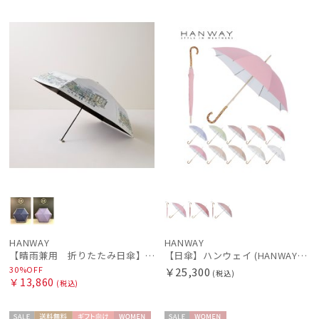
セー
WOME
WOME
ル
N
N
HANWAY
HANWAY
【晴雨兼用 折りたたみ日傘】ハンウェイ（ＨＡＮＷＡＹ）HW street（ハンウェイ・ストリート）
【日傘】ハンウェイ (HANWAY) Pシエスタ 白ラミネート ナチュラルカラー 長傘 オールウェザー 遮光 竹手元 晴雨兼用 UV 日本製
30%OFF
￥25,300
(税込)
￥13,860
(税込)