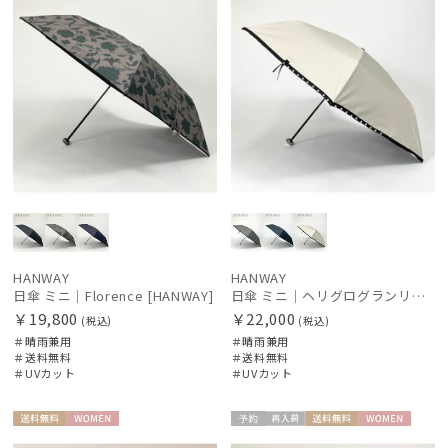
HANWAY
HANWAY
日傘 ミニ｜Florence [HANWAY]
日傘 ミニ｜ヘリグログランリボン＆パール [HANWAY]
￥19,800
￥22,000
(税込)
(税込)
＃晴雨兼用
＃晴雨兼用
＃送料無料
＃送料無料
＃UVカット
＃UVカット
送料無
WOME
予約
再入
送料無
WOME