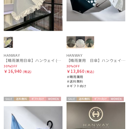
HANWAY
HANWAY
【晴雨兼用日傘】ハンウェイ (HANWAY) Daisy Dukes ? L（デイジー・デュークス・エル） 雨の日OK 一級遮光 遮熱 日本製 UV 晴雨兼用暑さ対策、紫外線対策、親骨：～50cm
【晴雨兼用 日傘】ハンウェイ（ＨＡＮＷＡＹ）Angela（アンジェラ）
30%OFF
30%OFF
￥16,940
￥13,860
(税込)
(税込)
＃晴雨兼用
＃送料無料
＃ギフト向け
セー
送料無
ギフト
WOME
セー
送料無
ギフト
WOME
ル
料
向け
N
ル
料
向け
N