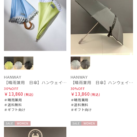
HANWAY
HANWAY
【晴雨兼用 日傘】ハンウェイ（ＨＡＮＷＡＹ）Emma（エマ）
【晴雨兼用 日傘】ハンウェイ（ＨＡＮＷＡＹ）Margot（マーゴット）
30%OFF
30%OFF
￥13,860
￥13,860
(税込)
(税込)
＃晴雨兼用
＃晴雨兼用
＃送料無料
＃送料無料
＃ギフト向け
＃ギフト向け
セー
WOME
セー
WOME
ル
N
ル
N