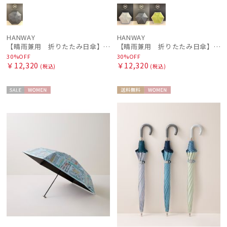
HANWAY
HANWAY
【晴雨兼用 折りたたみ日傘】ハンウェイ（ＨＡＮＷＡＹ）Contour border（コントゥアー・ボーダー)
【晴雨兼用 折りたたみ日傘】ハンウェイ（ＨＡＮＷＡＹ）Contour border（コントゥアー・ボーダー)
30%OFF
30%OFF
￥12,320
￥12,320
(税込)
(税込)
セー
WOME
送料無
WOME
ル
N
料
N