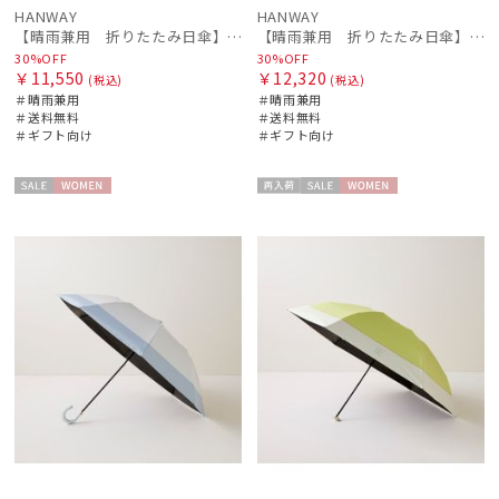
HANWAY
HANWAY
【晴雨兼用 折りたたみ日傘】ハンウェイ（ＨＡＮＷＡＹ）Liner ribbon（ライナー・リボン)
【晴雨兼用 折りたたみ日傘】ハンウェイ（ＨＡＮＷＡＹ）Botanical Flower（ボタニカル・フラワー）
30%OFF
30%OFF
￥11,550
￥12,320
(税込)
(税込)
＃晴雨兼用
＃晴雨兼用
＃送料無料
＃送料無料
＃ギフト向け
＃ギフト向け
セー
WOME
再入
セー
WOME
ル
N
荷
ル
N