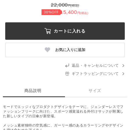
22,000
円(税込)
15,400
30%OFF
円(税込)
カートに入れる
お気に入りに追加
返品・キャンセルについて
ギフトラッピングについて
商品説明
サイズ
モードでエッジィなプロダクトデザインをテーマに、ジェンダーレスでフ
ァッションフリークに向けた、スポーツ感覚溢れる外付けサックが附属し
た新しいタイプの日傘が新登場。
メッシュ素材独特の空気感に、ガーリー感のあるカラーリングやデザイン
を掛け合わせたアイテム。