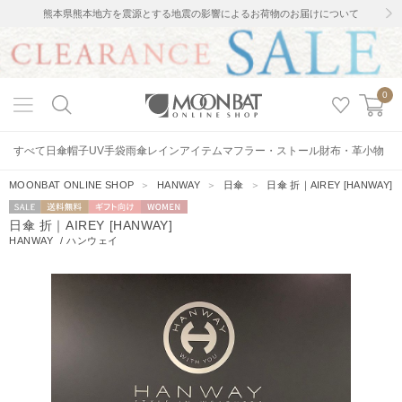
熊本県熊本地方を震源とする地震の影響によるお荷物のお届けについて
0
すべて
日傘
帽子
UV手袋
雨傘
レインアイテム
マフラー・ストール
財布・革小物
MOONBAT ONLINE SHOP
＞
HANWAY
＞
日傘
＞
日傘 折｜AIREY [HANWAY]
セー
送料無料
ギフト向
WOMEN
日傘 折｜AIREY [HANWAY]
ル
け
HANWAY
/
ハンウェイ
0