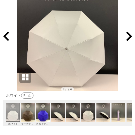
1
24
/
ホワイト
F
: △
ホワイト
ダークブラウン
スカイブルー