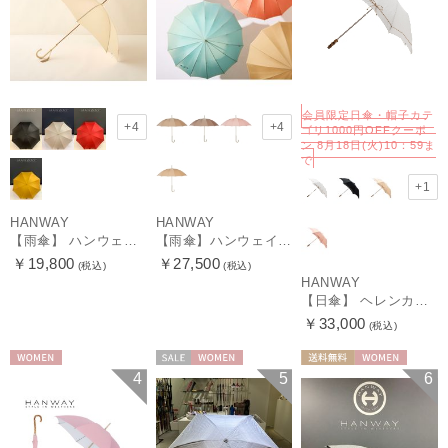
会員限定日傘・帽子カテ
+4
+4
ゴリ1000円OFFクーポ
ン 8月18日(火)10：59ま
で
+1
HANWAY
HANWAY
【雨傘】 ハンウェイ （HANWAY） Couturier クチュリエ 長傘 日本製
【雨傘】ハンウェイ （HANWAY ）真田耳（サナダミミ）長傘 日本製 カーボン骨
￥19,800
￥27,500
(税込)
(税込)
HANWAY
【日傘】 ヘレンカミンスキー（HELEN KAMINSKI） X ハンウェイ (HANWAY) コラボ プロヴァンスタイプ 麻無地 ラフィアコード 折りたたみ傘 曲がり手元 純パラソル
￥33,000
(税込)
WOMEN
セール
WOMEN
送料無料
WOMEN
4
5
6