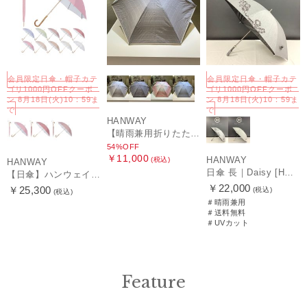
会員限定日傘・帽子カテ
会員限定日傘・帽子カテ
ゴリ1000円OFFクーポ
ゴリ1000円OFFクーポ
ン 8月18日(火)10：59ま
ン 8月18日(火)10：59ま
で
で
HANWAY
【晴雨兼用折りたたみ日傘】ハンウェイ (HANWAY) Socal Gir（ソーカル・ガール） 暑さ対策、紫外線対策、親骨：～50cm 雨の日OK 遮光 UV 晴雨兼用
54%OFF
￥11,000
HANWAY
(税込)
HANWAY
日傘 長｜Daisy [HANWAY]
【日傘】ハンウェイ (HANWAY) Pシエスタ 白ラミネート ナチュラルカラー 長傘 オールウェザー 遮光 竹手元 晴雨兼用 UV 日本製
￥22,000
￥25,300
(税込)
(税込)
＃晴雨兼用
＃送料無料
＃UVカット
Feature