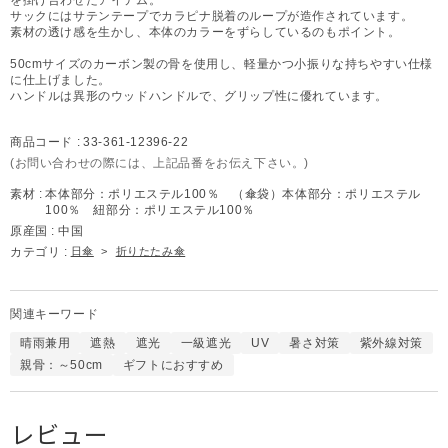
サックにはサテンテープでカラピナ脱着のループが造作されています。
素材の透け感を生かし、本体のカラーをずらしているのもポイント。
50cmサイズのカーボン製の骨を使用し、軽量かつ小振りな持ちやすい仕様
に仕上げました。
ハンドルは異形のウッドハンドルで、グリップ性に優れています。
商品コード :
33-361-12396-22
(お問い合わせの際には、上記品番をお伝え下さい。)
素材 :
本体部分：ポリエステル100％ （傘袋）本体部分：ポリエステル
100％ 紐部分：ポリエステル100％
原産国 :
中国
カテゴリ :
日傘
>
折りたたみ傘
関連キーワード
晴雨兼用
遮熱
遮光
一級遮光
UV
暑さ対策
紫外線対策
親骨：～50cm
ギフトにおすすめ
レビュー