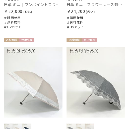
日傘 ミニ｜ワンポイントフラワー刺繍 [HANWAY]
日傘 ミニ｜フラワーレース刺繍 [HANWAY]
￥22,000
￥24,200
(税込)
(税込)
＃晴雨兼用
＃晴雨兼用
＃送料無料
＃送料無料
＃UVカット
＃UVカット
送料無
WOME
送料無
WOME
料
N
料
N