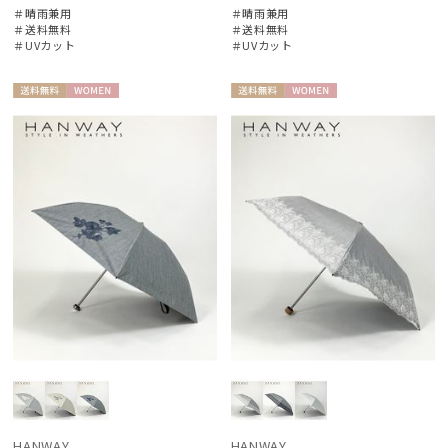
＃晴雨兼用
＃晴雨兼用
＃送料無料
＃送料無料
＃UVカット
＃UVカット
送料無
WOME
送料無
WOME
料
N
料
N
HANWAY
HANWAY