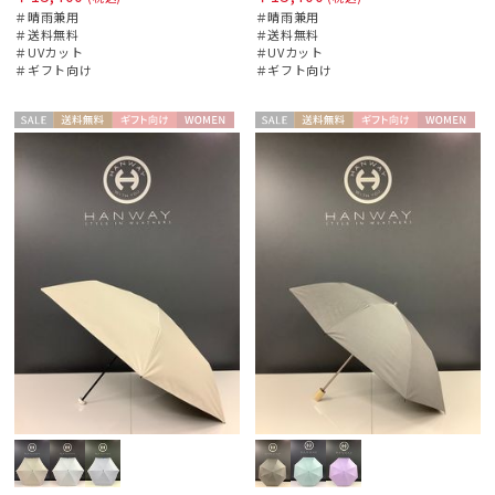
＃晴雨兼用
＃晴雨兼用
FLO(A)TUS
＃送料無料
＃送料無料
フロータス
＃UVカット
＃UVカット
＃ギフト向け
＃ギフト向け
FURLA
フルラ
セー
送料無
ギフト
WOME
セー
送料無
ギフト
WOME
Fuwacool®
ル
料
向け
N
ル
料
向け
N
フワクール®
Gracy
グレイシー
HANWAY
ハンウェイ
LANVIN COLLECTION
ランバン コレクション
LANVIN en Bleu
ランバン オン ブルー