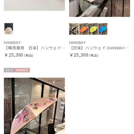
HANWAY
HANWAY
【晴雨兼用 日傘】ハンウェイ（ＨＡＮＷＡＹ）Powder（パウダー）黒ラミネート
【日傘】ハンウェイ (HANWAY) Powder - Artificial Color（パウダー - アーティフィシャル・カラー） 雨の日OK 遮光 遮熱 日本製 UV 晴雨兼用暑さ対策
￥25,300
￥25,300
(税込)
(税込)
セー
WOME
ル
N