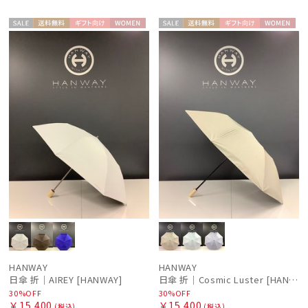
絞り込み
セー
送料無
ギフト
WOME
セー
送料無
ギフト
WOME
ル
料
向け
N
ル
料
向け
N
レディース
メンズ
キッズ
カテゴリー
ブランド
DAKS
ダックス
HANWAY
HANWAY
estaa
日傘 折｜AIREY [HANWAY]
日傘 折｜Cosmic Luster [HANWAY]
30%OFF
30%OFF
エスタ
￥15,400
￥15,400
(税込)
(税込)