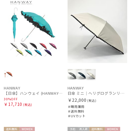
HANWAY
HANWAY
【日傘】ハンウェイ (HANWAY) P.カルゼツイル フリル メイクアップカラー 長傘 オールウェザー 遮光 長傘 晴雨兼用 , UV , 日本製 ,
日傘 ミニ｜ヘリグログランリボン＆パール [HANWAY]
30%OFF
￥22,000
(税込)
￥17,710
(税込)
＃晴雨兼用
＃送料無料
＃UVカット