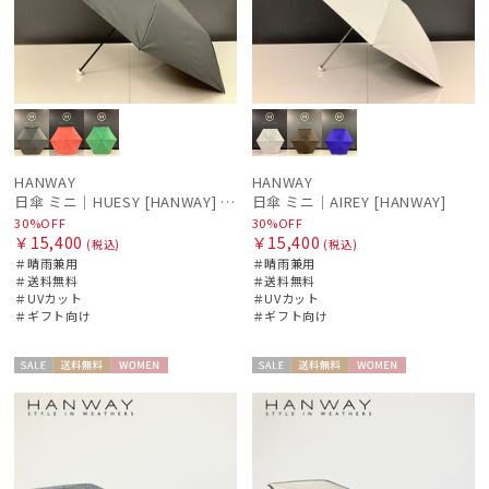
HANWAY
HANWAY
日傘 ミニ｜HUESY [HANWAY] @yucca.mmm様ご紹介アイテム
日傘 ミニ｜AIREY [HANWAY]
30%OFF
30%OFF
￥15,400
￥15,400
(税込)
(税込)
＃晴雨兼用
＃晴雨兼用
＃送料無料
＃送料無料
＃UVカット
＃UVカット
＃ギフト向け
＃ギフト向け
セー
送料無
WOME
セー
送料無
WOME
ル
料
N
ル
料
N