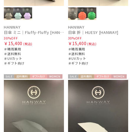
価格・割引率
在庫表示
HANWAY
HANWAY
日傘 ミニ｜Fluffy-Fluffy [HANWAY]
日傘 折｜HUESY [HANWAY]
30%OFF
30%OFF
販売状況
￥15,400
￥15,400
(税込)
(税込)
＃晴雨兼用
＃晴雨兼用
＃送料無料
＃送料無料
＃UVカット
＃UVカット
入荷状況
＃ギフト向け
＃ギフト向け
セー
送料無
ギフト
WOME
セー
送料無
ギフト
WOME
ル
料
向け
N
ル
料
向け
N