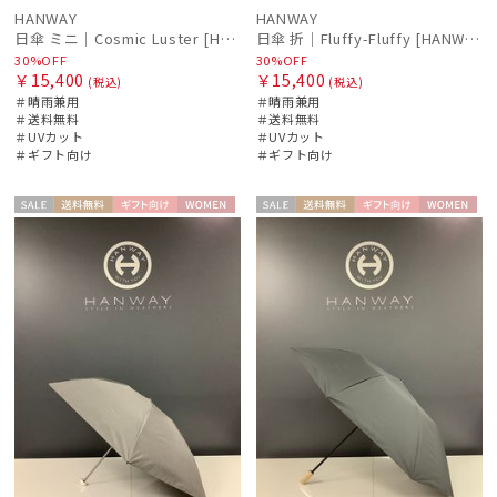
masu
HANWAY
HANWAY
日傘 ミニ｜Cosmic Luster [HANWAY]
日傘 折｜Fluffy-Fluffy [HANWAY]
マス
30%OFF
30%OFF
￥15,400
￥15,400
(税込)
(税込)
PAUL&JOE ACCESSOIRES
＃晴雨兼用
＃晴雨兼用
ポールアンドジョー アクセソワ
＃送料無料
＃送料無料
＃UVカット
＃UVカット
POLO RALPH LAUREN
＃ギフト向け
＃ギフト向け
ポロ ラルフ ローレン
セー
送料無
ギフト
WOME
セー
送料無
ギフト
WOME
urawaza
ル
料
向け
N
ル
料
向け
N
ウラワザ
傘機能
その他
カラー