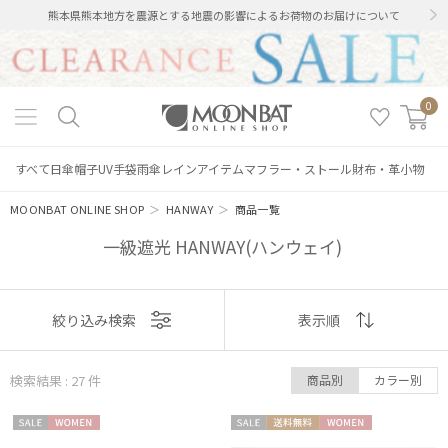
熊本県熊本地方を震源とする地震の影響によるお荷物のお届けについて
0
すべて
日傘
帽子
UV手袋
雨傘
レインアイテム
マフラー・ストール
財布・革小物
MOONBAT ONLINE SHOP
＞
HANWAY
＞
商品一覧
一級遮光 HANWAY(ハンウェイ)
表示
絞り込み検索
表示順
順
検索結果 : 27
件
商品別
カラー別
おすすめ
セー
WOME
セー
送料無
WOME
新着