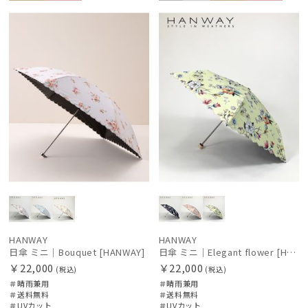
送料無
WOME
予約
再入
送料無
WOME
料
N
荷
料
N
HANWAY
HANWAY
日傘 ミニ｜Bouquet [HANWAY]
日傘 ミニ｜Elegant flower [HANWAY]
￥22,000
￥22,000
(税込)
(税込)
＃晴雨兼用
＃晴雨兼用
＃送料無料
＃送料無料
＃UVカット
＃UVカット