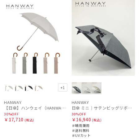
ル
N
ル
料
N
価格の高い
順
価格の低い
順
人気順
売上点数順
お気に入り
順
+1
HANWAY
HANWAY
【日傘】ハンウェイ（HANWAY）Aoi 折りたたみ 木棒【公式ムーンバット】[Aoi]純パラソル UV 手開き 日本製 高級日傘
日傘 ミニ｜サテンビッグリボン [HANWAY]
30%OFF
30%OFF
￥17,710
￥16,940
(税込)
(税込)
＃晴雨兼用
＃送料無料
＃UVカット