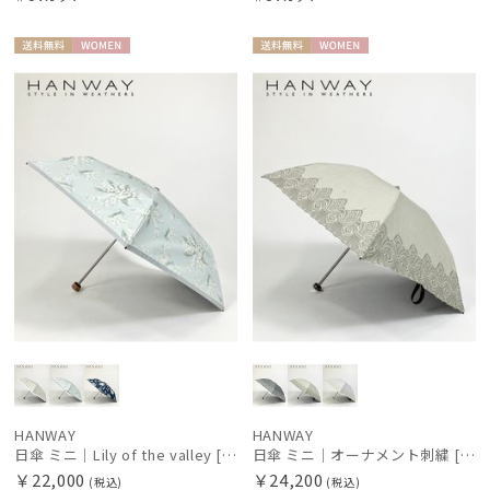
送料無
WOME
送料無
WOME
料
N
料
N
HANWAY
HANWAY
日傘 ミニ｜Lily of the valley [HANWAY]
日傘 ミニ｜オーナメント刺繍 [HANWAY]
￥22,000
￥24,200
(税込)
(税込)