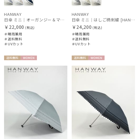
HANWAY
HANWAY
日傘 ミニ｜オーガンジー＆マーガレット刺繍 [HANWAY]
日傘 ミニ｜はしご柄刺繍 [HANWAY]
￥22,000
￥24,200
(税込)
(税込)
＃晴雨兼用
＃晴雨兼用
＃送料無料
＃送料無料
＃UVカット
＃UVカット
送料無
WOME
送料無
WOME
料
N
料
N