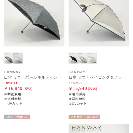
HANWAY
HANWAY
日傘 ミニ｜パールキルティング刺繍 [HANWAY]
日傘 ミニ｜パイピング＆ノットリボン [HANWAY]
30%OFF
30%OFF
￥16,940
￥16,940
(税込)
(税込)
＃晴雨兼用
＃晴雨兼用
＃送料無料
＃送料無料
＃UVカット
＃UVカット
セー
WOME
送料無
WOME
ル
N
料
N