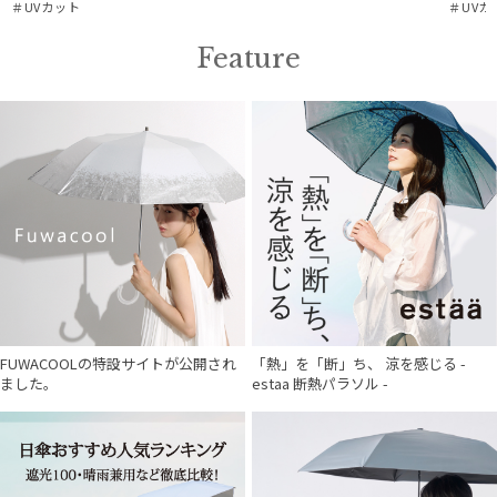
＃UVカット
＃UVカ
Feature
件
FUWACOOLの特設サイトが公開され
「熱」を「断」ち、 涼を感じる -
ました。
estaa 断熱パラソル -