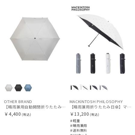
料
向け
OTHER BRAND
MACKINTOSH PHILOSOPHY
【晴雨兼用自動開閉折りたたみ日傘】ミズノ（MIZUNO）プレーン 遮光100 UV100 遮熱効果 ワンタッチ開閉 大きめ58cm
【晴雨兼用折りたたみ日傘】マッキントッシュ フィロソフィー (MACKINTOSH PHILOSOPHY) アンブレラモチーフ
￥4,400
￥13,200
(税込)
(税込)
＃軽量
＃晴雨兼用
＃送料無料
＃UVカット