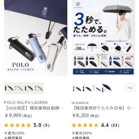
定
X
荷
載商品
X
価格の高い
順
価格の低い
順
人気順
売上点数順
お気に入り
順
+1
POLO RALPH LAUREN
urawaza
【WEB限定】晴雨兼用自動開閉日傘 ポロ ラルフ ローレン（POLO RALPH LAUREN）ベア 遮光100 UV100 ワンタッチ開閉
【晴雨兼用折りたたみ日傘】ウラワザ（urawaza）無地 55㎝ 晴雨兼用 遮光100% UV100% 自動開閉 ワンタッチ
￥9,900
￥8,250
(税込)
(税込)
5.0
4.4
（5）
（23）
＃遮光100%
＃遮光100%
＃晴雨兼用
＃晴雨兼用