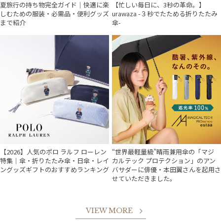
夏旅行の持ち物完全ガイド｜快適に楽
【忙しい毎日に、3秒の革命。】
しむための服装・必需品・便利グッズ
urawaza -３秒でたためる折りたたみ
まで紹介
傘-
【2026】人気のポロ ラルフ ローレン
“世界最軽量級”晴雨兼用傘の「マジ
特集｜傘・折りたたみ傘・日傘・レイ
カルテック プロテクション」のアン
ングッズギフトのおすすめランキング
バサダーに俳優・本田翼さんを起用さ
せていただきました。
VIEW MORE