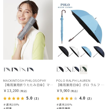
料
料
MACKINTOSH PHILOSOPHY
POLO RALPH LAUREN
【晴雨兼用折りたたみ日傘】マッキントッシュ フィロソフィー (MACKINTOSH PHILOSOPHY)アンブレラモチーフ 雨の日OK 軽量 遮光100％ 遮熱 UV
【晴雨兼用日傘】ポロ ラルフ ローレン (POLO RALPH LAUREN) ワンポイント刺繍 遮光100% UVメンズ日傘
￥13,200
￥9,900
(税込)
(税込)
5.0
4.0
（2）
（2）
＃遮光100%
＃遮光100%
＃軽量
＃晴雨兼用