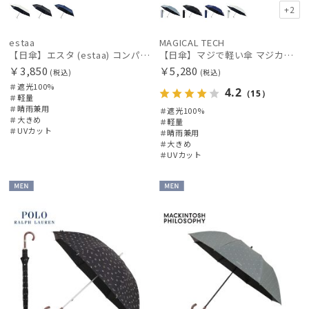
+2
estaa
MAGICAL TECH
【日傘】エスタ (estaa) コンパクトワイド60 折りたたみ傘 軽量 晴雨兼用 遮光100％ UV100%
【日傘】マジで軽い傘 マジカルテックプロテクション(MAGICAL TECH PROTECTION)61cm 晴雨兼用傘折りたたみ日傘 一級遮光100% UV 軽量 人気 大きめ
￥3,850
￥5,280
(税込)
(税込)
＃遮光100%
4.2
（15）
＃軽量
＃晴雨兼用
＃遮光100%
＃大きめ
＃軽量
＃UVカット
＃晴雨兼用
＃大きめ
＃UVカット
MEN
MEN