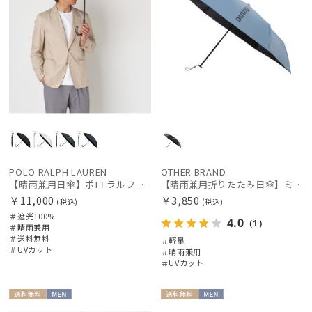
POLO RALPH LAUREN
OTHER BRAND
【晴雨兼用日傘】ポロ ラルフ ローレン (POLO RALPH LAUREN) 馬具 遮光100% UVメンズ日傘
【晴雨兼用折りたたみ日傘】ミズノ (MIZUNO) 無地×ロゴ 一級遮光99.99% 遮熱 UV99％以上 晴雨兼用 軽量
￥11,000
￥3,850
(税込)
(税込)
＃遮光100%
4.0
（1）
＃晴雨兼用
＃送料無料
＃軽量
＃UVカット
＃晴雨兼用
＃UVカット
送料無
MEN
送料無
MEN