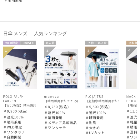
日傘 メンズ 人気ランキング
WEB限
UNISE
再入
予約
再入
送料
1
2
3
4
メディア掲
UNISE
定
X
荷
荷
料
UNISE
載商品
X
X
POLO RALPH
urawaza
FLO(A)TUS
MACKIN
LAUREN
【超撥水晴雨兼用折りたたみ日傘】フロータ
PHILOS
【WEB限定】晴雨兼用自動開閉日傘 ポロ ラルフ ローレン（POLO RALPH LAUREN）ベア 遮
￥8,250
(税込)
￥5,500
(税込)
￥9,900
(税込)
￥11,00
＃遮光100%
＃遮光100%
＃遮光100%
＃遮光1
＃晴雨兼用
＃晴雨兼用
＃晴雨兼用
＃軽量
＃メディア掲載商品
＃耐風
＃WEB限定
＃晴雨
＃ワンタッチ
＃大きめ
＃ワンタッチ
＃送料
＃UVカット
＃自動開閉
＃ワン