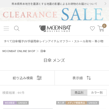
熊本県熊本地方を震源とする地震の影響によるお荷物のお届けについて
0
すべて
日傘
帽子
UV手袋
雨傘
レインアイテム
マフラー・ストール
財布・革小物
MOONBAT ONLINE SHOP
＞
日傘
日傘 メンズ
表示
絞り込み検索
表示順
順
検索結果 : 44
件
商品別
カラー別
おすすめ
WEB限
UNISE
再入
メディア掲
UNISE
新着