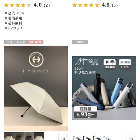
4.0
4.8
（2）
（5）
＃遮光100%
＃晴雨兼用
＃送料無料
＃UVカット
予約
再入
WOME
UNISE
荷
N
X
+2
+2