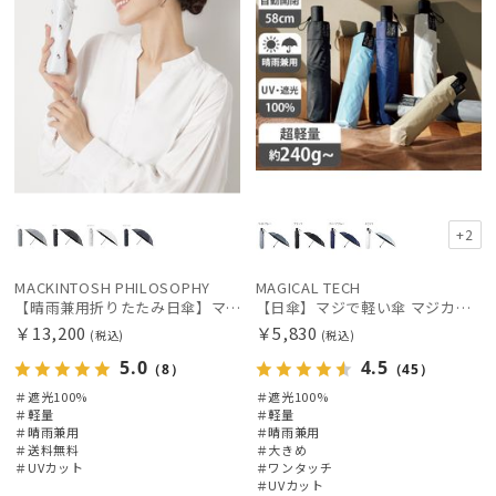
+2
MACKINTOSH PHILOSOPHY
MAGICAL TECH
【晴雨兼用折りたたみ日傘】マッキントッシュ フィロソフィー (MACKINTOSH PHILOSOPHY)コーギー 雨の日OK 軽量 遮光100％ 遮熱 UV
【日傘】マジで軽い傘 マジカルテックプロテクション(MAGICAL TECH PROTECTION) 58cm 晴雨兼用傘自動開閉折りたたみ日傘 一級遮光100% UV 軽量 機能性 大きめ 人気
￥13,200
￥5,830
(税込)
(税込)
5.0
4.5
（8）
（45）
＃遮光100%
＃遮光100%
＃軽量
＃軽量
＃晴雨兼用
＃晴雨兼用
＃送料無料
＃大きめ
＃UVカット
＃ワンタッチ
＃UVカット