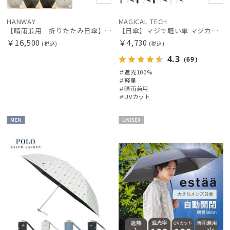
HANWAY
MAGICAL TECH
【晴雨兼用 折りたたみ日傘】ハンウェイ（ＨＡＮＷＡＹ）Shade 4（シェード４）
【日傘】マジで軽い傘 マジカルテックプロテクション(MAGICAL TECH PROTECTION)55cm 晴雨兼用傘折りたたみ日傘 一級遮光100% UV 軽量 スリム レディース メンズ
￥16,500
￥4,730
(税込)
(税込)
4.3
（69）
＃遮光100%
＃軽量
＃晴雨兼用
＃UVカット
MEN
UNISE
X