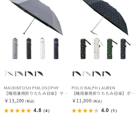
MACKINTOSH PHILOSOPHY
POLO RALPH LAUREN
【晴雨兼用折りたたみ日傘】マッキントッシュ フィロソフィー (MACKINTOSH PHILOSOPHY)ゴースト（GHOST） 雨の日OK 軽量 一級遮光 遮熱 UV
【晴雨兼用折りたたみ日傘】ポロ ラルフ ローレン (POLO RALPH LAUREN) 馬具 雨の日OK 軽量 一級遮光99.99% 遮熱 UV 晴雨兼用
￥13,200
￥11,000
(税込)
(税込)
4.8
4.0
（4）
（1）