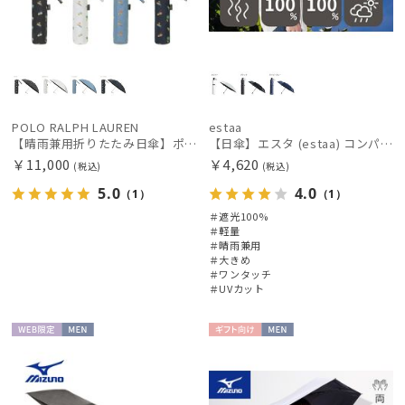
POLO RALPH LAUREN
estaa
【晴雨兼用折りたたみ日傘】ポロ ラルフ ローレン (POLO RALPH LAUREN) ラルフローレンリゾート 雨の日OK 軽量 一級遮光99.99% 遮熱 UV 晴雨兼用
【日傘】エスタ (estaa) コンパクトワイド58 自動開閉傘 折りたたみ傘 軽量 晴雨兼用 遮光100％ UV100%
￥11,000
￥4,620
(税込)
(税込)
5.0
4.0
（1）
（1）
＃遮光100%
＃軽量
＃晴雨兼用
＃大きめ
＃ワンタッチ
＃UVカット
WEB限
MEN
ギフト
MEN
定
向け