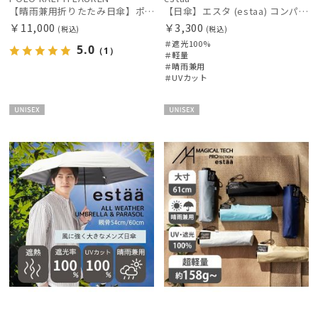
【晴雨兼用折りたたみ日傘】ポロ ラルフ ローレン (POLO RALPH LAUREN) ポロポニー刺繍 雨の日OK 一級遮光99.99% 遮熱 UV 晴雨兼用
【日傘】エスタ (estaa) コンパクトワイド54 折りたたみ傘 軽量 晴雨兼用 遮光100％ UV100%
￥11,000
￥3,300
(税込)
(税込)
＃遮光100%
5.0
（1）
＃軽量
＃晴雨兼用
＃UVカット
UNISE
UNISE
X
X