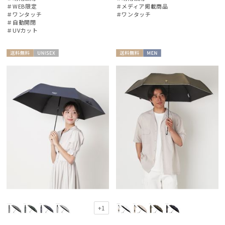
＃WEB限定
＃メディア掲載商品
＃ワンタッチ
＃ワンタッチ
＃自動開閉
＃UVカット
送料無
UNISE
送料無
MEN
料
X
料
+1