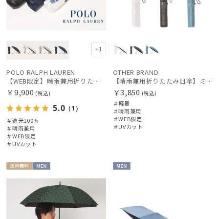
+1
POLO RALPH LAUREN
OTHER BRAND
【WEB限定】晴雨兼用折りたたみ日傘 ポロ ラルフ ローレン（POLO RALPH LAUREN）ベア 遮光100 UV100
【晴雨兼用折りたたみ日傘】ミズノ（MIZUNO）ワンポイントロゴ 一級遮光99.99% 遮熱 UV99％以上 晴雨兼用 軽量
￥9,900
￥3,850
(税込)
(税込)
＃軽量
5.0
（1）
＃晴雨兼用
＃WEB限定
＃遮光100%
＃UVカット
＃晴雨兼用
＃WEB限定
＃UVカット
送料無
MEN
MEN
料