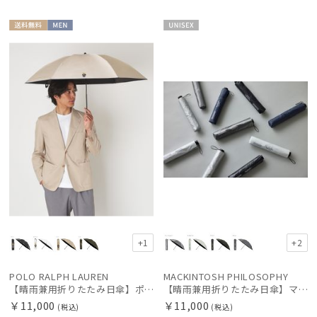
送料無
MEN
UNISE
料
X
+1
+2
POLO RALPH LAUREN
MACKINTOSH PHILOSOPHY
【晴雨兼用折りたたみ日傘】ポロ ラルフ ローレン (POLO RALPH LAUREN) ポロベア 遮光100% UVメンズ日傘 簡単開閉
【晴雨兼用折りたたみ日傘】マッキントッシュ フィロソフィー(MACKINTOSH PHILOSOPHY) バーブレラ サンプロテクトシリーズ（SUNPROTECT）無地 軽量 遮熱 遮光100 60
￥11,000
￥11,000
(税込)
(税込)