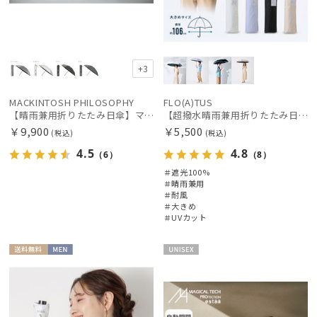
財布・革小物
+3
その他
MACKINTOSH PHILOSOPHY
FLO(A)TUS
【晴雨兼用折りたたみ日傘】マッキントッシュ フィロソフィー(MACKINTOSH PHILOSOPHY) バーブレラ サンプロテクトシリーズ（SUNPROTECT）無地 軽量 遮熱 遮光100 55
【超撥水晴雨兼用折りたたみ日傘】フロータス（FLO(A)TUS）プレーン 大きめ60 晴雨兼用 UV100 遮光100 簡単開閉 耐風
カラー
￥9,900
￥5,500
(税込)
(税込)
4.5
4.8
（6）
（8）
価格・割引率
＃遮光100%
＃晴雨兼用
＃耐風
在庫表示
＃大きめ
＃UVカット
販売状況
送料無
MEN
UNISE
料
X
入荷状況