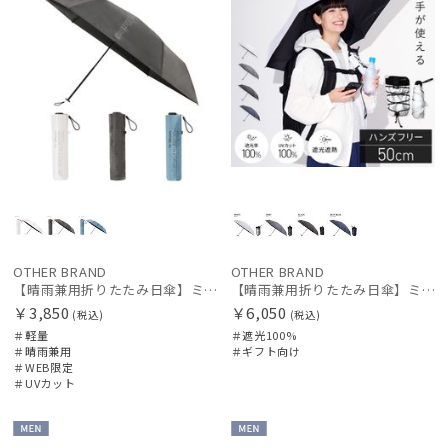
OTHER BRAND
OTHER BRAND
【晴雨兼用折りたたみ日傘】ミズノ（MIZUNO）ワンポイントロゴ 一級遮光99.99% 遮熱 UV99％以上 晴雨兼用 軽量
【晴雨兼用折りたたみ日傘】ミズノ（MIZUNO）ハンズフリー 遮光100% 遮熱 UV100％ 軽量
￥3,850
￥6,050
(税込)
(税込)
＃軽量
＃遮光100%
＃晴雨兼用
＃ギフト向け
＃WEB限定
＃UVカット
MEN
MEN