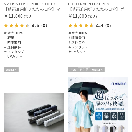
MACKINTOSH PHILOSOPHY
POLO RALPH LAUREN
【晴雨兼用折りたたみ日傘】マッキントッシュ フィロソフィー (MACKINTOSH PHILOSOPHY) バーブレラ サンプロテクト（SUNPROTECT）自動開閉 遮光100
【晴雨兼用折りたたみ日傘】ポロ ラルフ ローレン (POLO RALPH LAUREN) ポロベア 遮光100% UVメンズ日傘 自動開閉
￥11,000
￥11,000
(税込)
(税込)
4.6
4.3
（8）
（3）
＃遮光100%
＃遮光100%
絞り込み
＃軽量
＃晴雨兼用
＃晴雨兼用
＃送料無料
＃送料無料
＃ワンタッチ
＃ワンタッチ
＃UVカット
＃UVカット
レディース
メンズ
キッズ
UNISE
予約
再入
UNISE
X
荷
X
カテゴリー
ブランド
傘機能