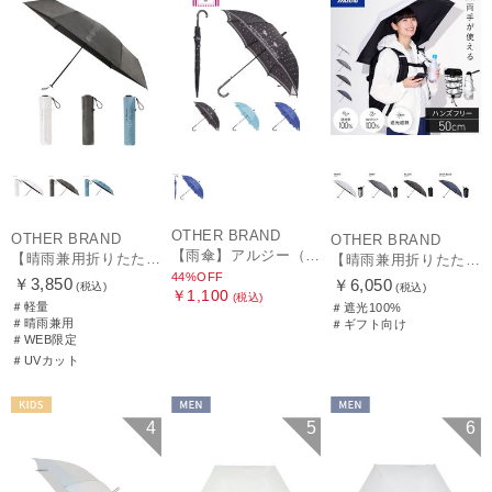
OTHER BRAND
OTHER BRAND
OTHER BRAND
【雨傘】アルジー（ALGY）ドット 長傘 【公式ムーンバット】 キッズ 子供傘 55cm 58cm 55cmは窓付き
【晴雨兼用折りたたみ日傘】ミズノ（MIZUNO）ワンポイントロゴ 一級遮光99.99% 遮熱 UV99％以上 晴雨兼用 軽量
【晴雨兼用折りたたみ日傘】ミズノ（MIZUNO）ハンズフリー 遮光100% 遮熱 UV100％ 軽量
44%OFF
￥3,850
￥6,050
(税込)
(税込)
￥1,100
(税込)
＃軽量
＃遮光100%
＃晴雨兼用
＃ギフト向け
＃WEB限定
＃UVカット
KIDS
MEN
MEN
4
5
6