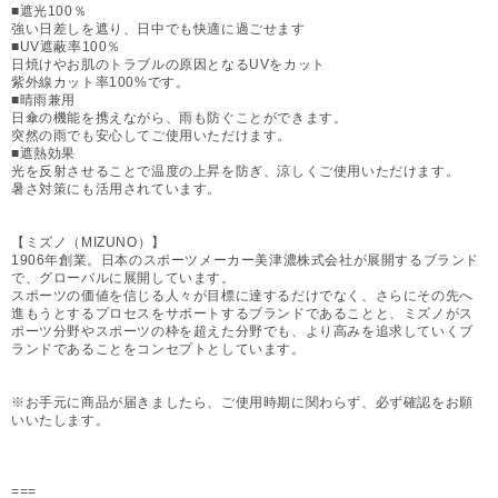
■遮光100％
強い日差しを遮り、日中でも快適に過ごせます
■UV遮蔽率100％
日焼けやお肌のトラブルの原因となるUVをカット
紫外線カット率100%です。
■晴雨兼用
日傘の機能を携えながら、雨も防ぐことができます。
突然の雨でも安心してご使用いただけます。
■遮熱効果
光を反射させることで温度の上昇を防ぎ、涼しくご使用いただけます。
暑さ対策にも活用されています。
【ミズノ（MIZUNO）】
1906年創業。日本のスポーツメーカー美津濃株式会社が展開するブランド
で、グローバルに展開しています。
スポーツの価値を信じる人々が目標に達するだけでなく、さらにその先へ
進もうとするプロセスをサポートするブランドであることと、ミズノがス
ポーツ分野やスポーツの枠を超えた分野でも、より高みを追求していくブ
ランドであることをコンセプトとしています。
※お手元に商品が届きましたら、ご使用時期に関わらず、必ず確認をお願
いいたします。
===