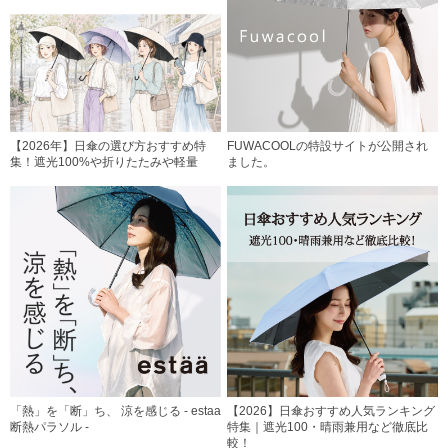
【2026年】日傘の選び方おすすめ特
FUWACOOLの特設サイトが公開され
集！遮光100%や折りたたみや軽量
ました。
「熱」を「断」ち、 涼を感じる - estaa
【2026】日傘おすすめ人気ランキング
断熱パラソル -
特集｜遮光100・晴雨兼用など徹底比
較！