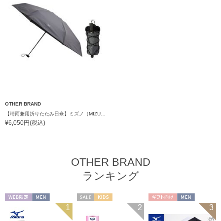
OTHER BRAND
【晴雨兼用折りたたみ日傘】ミズノ（MIZUNO）ハンズフリー 遮光100% 遮熱 UV100％ 軽量
¥6,050円(税込)
OTHER BRAND
ランキング
WEB限定
MEN
セール
KIDS
ギフト向け
MEN
1
2
3