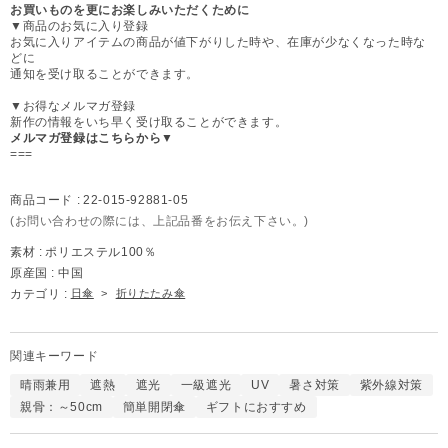
お買いものを更にお楽しみいただくために
▼商品のお気に入り登録
お気に入りアイテムの商品が値下がりした時や、在庫が少なくなった時な
どに
通知を受け取ることができます。
▼お得なメルマガ登録
新作の情報をいち早く受け取ることができます。
メルマガ登録はこちらから▼
===
商品コード :
22-015-92881-05
(お問い合わせの際には、上記品番をお伝え下さい。)
素材 :
ポリエステル100％
原産国 :
中国
カテゴリ :
日傘
>
折りたたみ傘
関連キーワード
晴雨兼用
遮熱
遮光
一級遮光
UV
暑さ対策
紫外線対策
親骨：～50cm
簡単開閉傘
ギフトにおすすめ