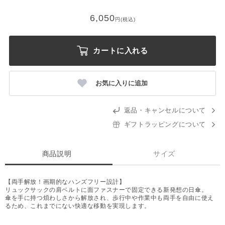
6,050
円(税込)
カートに入れる
お気に入りに追加
返品・キャンセルについて
ギフトラッピングについて
商品説明
サイズ
【両手解放！画期的なハンズフリー設計】
リュックサックの肩ベルトに面ファスナーで固定できる新発想の日傘。
傘を手に持つ煩わしさから解放され、歩行中や作業中も両手を自由に使え
るため、これまでにない快適な移動を実現します。