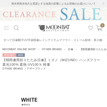
熊本県熊本地方を震源とする地震の影響によるお荷物のお届けについて
0
すべて
日傘
帽子
UV手袋
雨傘
レインアイテム
マフラー・ストール
財布・革小物
MOONBAT ONLINE SHOP
＞
OTHER BRAND
＞
日傘
＞
【晴雨兼用折りたたみ日
ギフト向
MEN
【晴雨兼用折りたたみ日傘】ミズノ（MIZUNO）ハンズフリー
け
遮光100% 遮熱 UV100％ 軽量
OTHER BRAND
/
アザーブランド
2